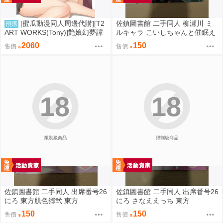
[蜜瓜動漫同人周邊代購][T2
佐鎮圖書館 二手同人 柳瀬川 ミ
預購
ART WORKS(Tony)]艶娘幻夢譚
ルキャラ こいしちゃんと催眠え
【プレイマット】(同人誌)
っち 2 東方
2060
150
售價
售價
18
18
限制級商品
限制級商品
佐鎮圖書館 二手同人 出席番号26
佐鎮圖書館 二手同人 出席番号26
にろ 東方肌色郷弐 東方
にろ さなええっち 東方
150
150
售價
售價