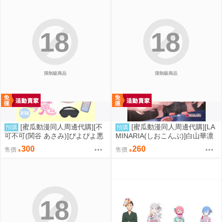
18
18
限制級商品
限制級商品
[蜜瓜動漫同人周邊代購][不
[蜜瓜動漫同人周邊代購][LA
預購
預購
可不可(関谷 あさみ)]ぴよぴよ悪
MINARIA(しおこんぶ)]白山華凛
魔(同人誌)
のシドウ制度3(同人誌)
300
260
售價
售價
18