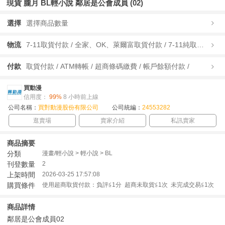
現貨 朧月 BL輕小說 鄰居是公會成員 (02)
選擇
選擇商品數量
物流
7-11取貨付款 / 全家、OK、萊爾富取貨付款 / 7-11純取貨 / 全家、OK、萊爾富純取貨 / 宅配/快遞 /
付款
取貨付款 / ATM轉帳 / 超商條碼繳費 / 帳戶餘額付款 /
買動漫
信用度：
99%
8 小時前上線
公司名稱：
買對動漫股份有限公司
公司統編：
24553282
逛賣場
賣家介紹
私訊賣家
商品摘要
分類
漫畫/輕小說 > 輕小說 > BL
刊登數量
2
上架時間
2026-03-25 17:57:08
購買條件
使用超商取貨付款：負評≦1分 超商未取貨≦1次 未完成交易≦1次
商品詳情
鄰居是公會成員02