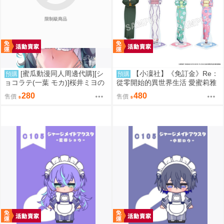
限制級商品
[蜜瓜動漫同人周邊代購][シ
【小凜社】《免訂金》Re：
預購
預購
ョコラテ(一葉 モカ)]桜井ミヨの
從零開始的異世界生活 愛蜜莉雅
●●アプリ実験(蔚藍檔案)(同人誌)
拉姆 雷姆 お祭り ver. 和服 壓克
280
480
售價
售價
力立牌