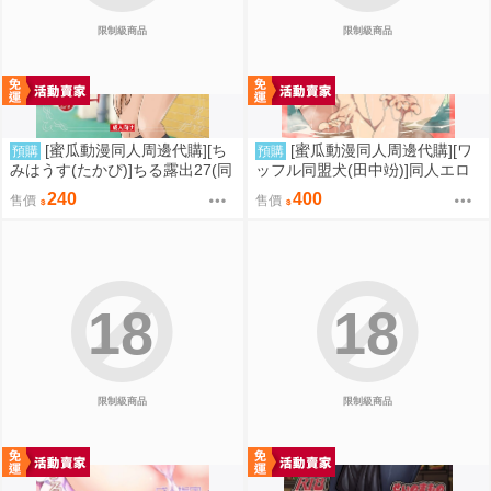
限制級商品
限制級商品
[蜜瓜動漫同人周邊代購][ち
[蜜瓜動漫同人周邊代購][ワ
預購
預購
みはうす(たかぴ)]ちる露出27(同
ッフル同盟犬(田中竕)]同人エロ
人誌)
ゲ転生2上～発動!ヌルヌルスケ
240
400
售價
售價
ベスキル【メロン限定特典付】
(同人誌)
18
18
限制級商品
限制級商品