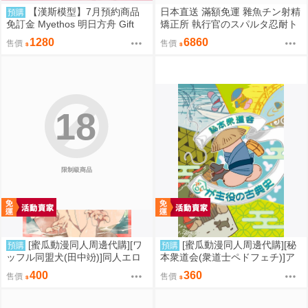
【漢斯模型】7月預約商品
日本直送 滿額免運 雜魚チン射精
預購
免訂金 Myethos 明日方舟 Gift
矯正所 執行官のスパルタ忍耐ト
+系列 純燼艾雅法拉 後來的故事
レーニング 4kg重量級 優品 / 優
1280
6860
售價
售價
VER.1/8
品即戰力組合 疾風雷神
18
限制級商品
[蜜瓜動漫同人周邊代購][ワ
[蜜瓜動漫同人周邊代購][秘
預購
預購
ッフル同盟犬(田中竕)]同人エロ
本衆道会(衆道士ペドフェチ)]ア
ゲ転生2上～発動!ヌルヌルスケ
レが主役の古典史(同人誌)
400
360
售價
售價
ベスキル(同人誌)