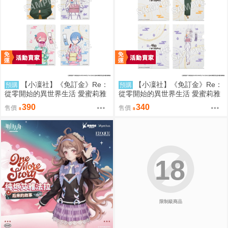
【小凜社】《免訂金》Re：
【小凜社】《免訂金》Re：
預購
預購
從零開始的異世界生活 愛蜜莉雅
從零開始的異世界生活 愛蜜莉雅
拉姆 雷姆 お祭り ver. 和服 生寫
拉姆 雷姆 お祭り ver. 和服 文件
390
340
售價
售價
真卡片套組
夾資料夾套組
18
限制級商品