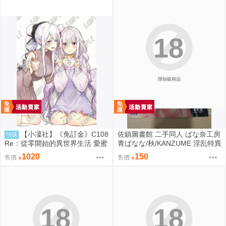
18
限制級商品
【小凜社】《免訂金》C108
佐鎮圖書館 二手同人 ばな奈工房
預購
Re：從零開始的異世界生活 愛蜜
青ばなな/秋/KANZUME 淫乱特異
莉雅 艾姬多娜 拉姆 雷姆 B2掛軸
点英霊風俗七番勝負 Fate FGO
1020
150
售價
售價
18
18