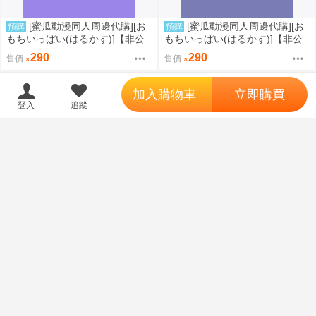
[蜜瓜動漫同人周邊代購][お
[蜜瓜動漫同人周邊代購][お
預購
預購
もちいっぱい(はるかす)]【非公
もちいっぱい(はるかす)]【非公
式】星導ショウ【ジャージメイ
式】小柳ロウ【ジャージメイド
290
290
售價
售價
ドアクスタ】(彩虹社)(同人周邊)
アクスタ】(彩虹社)(同人周邊)
';
加入購物車
立即購買
登入
追蹤
[蜜瓜動漫同人周邊代購][お
[蜜瓜動漫同人周邊代購][お
預購
預購
もちいっぱい(はるかす)]【非公
もちいっぱい(はるかす)]【非公
式】C107グッズセット【天宮こ
式】C107グッズセット【橘ひな
1110
1110
售價
售價
ころ】(彩虹社)(同人周邊)
の】(VSPO!)(同人周邊)