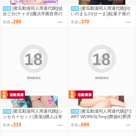
[蜜瓜動漫同人周邊代購][徒
[蜜瓜動漫同人周邊代購][せ
預購
預購
歩三分(チャダ)]魔法学園首席の
いのまもの(せーま)]駄菓子屋の
ママに勝利して一日支配する。
あっちゃん(同人誌)
280
370
售價
售價
(同人誌)
18
18
限制級商品
限制級商品
[蜜瓜動漫同人周邊代購][シ
[蜜瓜動漫同人周邊代購][T2
預購
預購
ンセカイセット(菖蒲)]隣人は有
ART WORKS(Tony)]艶娘幻夢譚
名配信者8人目(同人誌)
(同人誌)
310
690
售價
售價