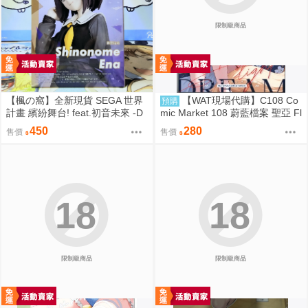
限制級商品
【楓の窩】全新現貨 SEGA 世界
【WAT現場代購】C108 Co
預購
計畫 繽紛舞台! feat.初音未來 -D
mic Market 108 蔚藍檔案 聖亞 Fl
×D- 東雲繪名【日版】
oating Light
450
280
售價
售價
18
18
限制級商品
限制級商品