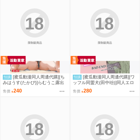
18
18
限制級商品
限制級商品
[蜜瓜動漫同人周邊代購][ち
[蜜瓜動漫同人周邊代購][ワ
預購
預購
みはうす(たかぴ)]らむうこ露出
ッフル同盟犬(田中竕)]同人エロ
物語4(同人誌)
ゲ転生BAD END if… C108改訂
240
280
售價
售價
版(同人誌)
18
18