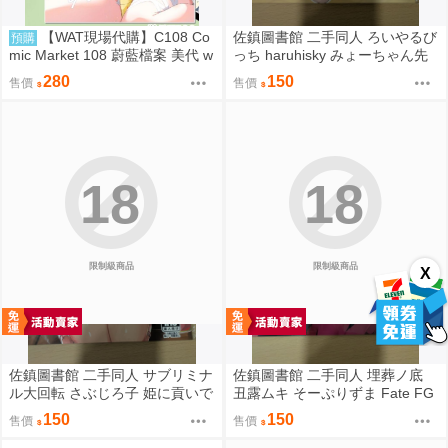
【WAT現場代購】C108 Co
佐鎮圖書館 二手同人 ろいやるび
預購
mic Market 108 蔚藍檔案 美代 w
っち haruhisky みょーちゃん先
ild summer
生かくパコりき 3 小美老師如是
280
150
售價
售價
說
18
18
限制級商品
限制級商品
X
佐鎮圖書館 二手同人 サブリミナ
佐鎮圖書館 二手同人 埋葬ノ底
ル大回転 さぶじろ子 姫に貢いで
丑露ムキ そーぷりずま Fate FG
搾られたい! Fate FGO
O
150
150
售價
售價