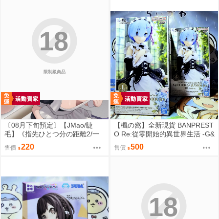
ーカイブ ブルアカ 鬼方カヨコ
鬼方佳世子) FF47
18
限制級商品
〔08月下旬預定〕【JMao/睫
【楓の窩】全新現貨 BANPREST
毛】《指先ひとつ分の距離2/一
O Re:從零開始的異世界生活 -G&
個指尖的距離2》B5/26P黑白內
G- 雷姆 女僕ver.【日版】
220
500
售價
售價
頁/繁體中文/無修正⬢黑市兔－睫
毛貓舍 (parody:蔚藍檔案 Blue Ar
chive ブルーアーカイブ ブルア
カ 鬼方カヨコ 鬼方佳世子) FF47
18