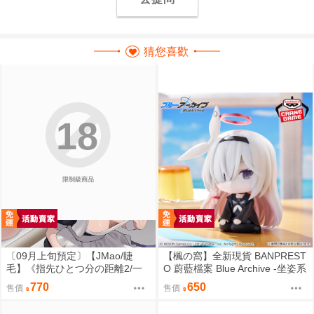
猜您喜歡
18
限制級商品
〔09月上旬預定〕【JMao/睫
【楓の窩】全新現貨 BANPREST
毛】《指先ひとつ分の距離2/一
O 蔚藍檔案 Blue Archive -坐姿系
個指尖的距離2》多規格套組&單
列- 星奈【日版】
770
650
售價
售價
品⬢黑市兔－睫毛貓舍 (parody:
蔚藍檔案 Blue Archive ブルーア