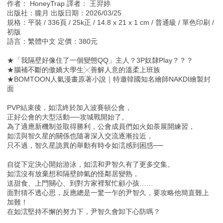
作者： HoneyTrap 譯者： 王羿婷
出版社：朧月 出版日期：2026/03/25
規格：平裝 / 336頁 / 25k正 / 14.8 x 21 x 1 cm / 普通級 / 單色印刷 /
初版
語言：繁體中文 定價：380元
★「我隔壁好像住了一個變態QQ」主人？3P奴隸Play？？？
★腦補不斷的傲嬌大學生╳善解人意的溫柔上班族
★BOMTOON人氣漫畫原著小說｜特邀韓國知名繪師NAKDI繪製封
面
PVP結束後，如澐終於加入波賽頓公會，
正好公會的大型活動──攻城戰開始了。
為了適應新機制並取得勝利，公會成員們如火如荼展開練習，
如澐與智久星的關係也隨著深入交流逐漸拉近，
只不過，智久星詭異的舉動有時令如澐感到困惑──
自從下定決心開始游泳，如澐和尹智久有了更多交集。
如澐沒有放棄想和隔壁帥氣的怪鄰居變熟，
送甜食、上門關心、到對方家裡幫忙顧小孩……
面對猜不透心思，反應總是一驚一乍的尹智久，要攻略他簡直難上
加難！
在如澐堅持不懈的努力下，尹智久會卸下心防嗎？