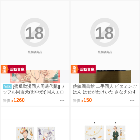
18
18
限制級商品
限制級商品
[蜜瓜動漫同人周邊代購][ワ
佐鎮圖書館 二手同人 ビタミンご
預購
ッフル同盟犬(田中竕)]同人エロ
はん はせがわけいた さなえのす
ゲ転生2上～発動!ヌルヌルスケ
きはとどまらずっ 東方
1260
150
售價
售價
ベスキル【A5アクリルフィギュ
ア】(A5壓克力立牌特典版)(同人
誌)