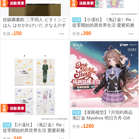
佐鎮圖書館 二手同人 ビタミンご
【小凜社】《免訂金》Re：
預購
はん はせがわけいた さなえのす
從零開始的異世界生活 愛蜜莉雅
きはとどまらずっ 東方
拉姆 雷姆 お祭り ver. 和服 生寫
150
390
售價
售價
真卡片套組
【漢斯模型】7月預約商品
預購
免訂金 Myethos 明日方舟 Gift
+系列 純燼艾雅法拉 後來的故事
【小凜社】《免訂金》Re：
預購
1280
售價
VER.1/8
從零開始的異世界生活 愛蜜莉雅
拉姆 雷姆 お祭り ver. 和服 文件
340
售價