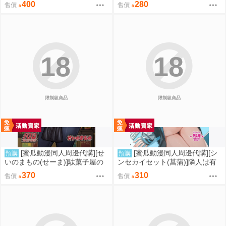
ゲ転生2上～発動!ヌルヌルスケ
ママに勝利して一日支配する。
400
280
售價
售價
ベスキル【メロン限定特典付】
(同人誌)
(同人誌)
18
18
限制級商品
限制級商品
[蜜瓜動漫同人周邊代購][せ
[蜜瓜動漫同人周邊代購][シ
預購
預購
いのまもの(せーま)]駄菓子屋の
ンセカイセット(菖蒲)]隣人は有
あっちゃん(同人誌)
名配信者8人目(同人誌)
370
310
售價
售價