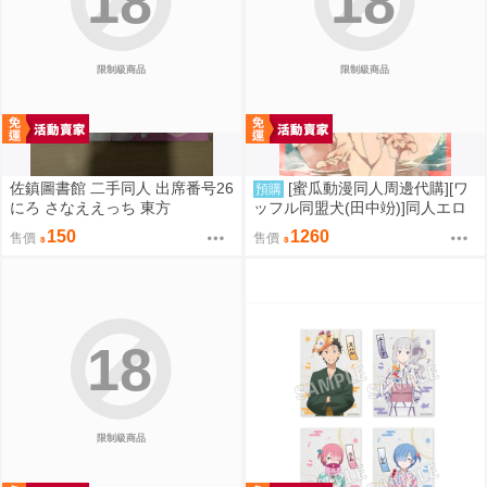
18
18
限制級商品
限制級商品
佐鎮圖書館 二手同人 出席番号26
[蜜瓜動漫同人周邊代購][ワ
預購
にろ さなええっち 東方
ッフル同盟犬(田中竕)]同人エロ
ゲ転生2上～発動!ヌルヌルスケ
150
1260
售價
售價
ベスキル【A5アクリルフィギュ
ア】(A5壓克力立牌特典版)(同人
誌)
18
限制級商品