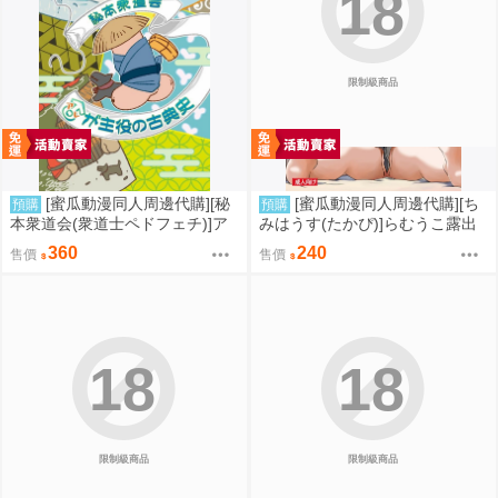
18
限制級商品
[蜜瓜動漫同人周邊代購][秘
[蜜瓜動漫同人周邊代購][ち
預購
預購
本衆道会(衆道士ペドフェチ)]ア
みはうす(たかぴ)]らむうこ露出
レが主役の古典史(同人誌)
物語4(同人誌)
360
240
售價
售價
18
18
限制級商品
限制級商品