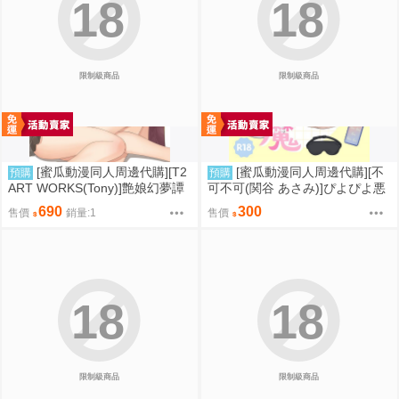
18
18
限制級商品
限制級商品
[蜜瓜動漫同人周邊代購][T2
[蜜瓜動漫同人周邊代購][不
預購
預購
ART WORKS(Tony)]艶娘幻夢譚
可不可(関谷 あさみ)]ぴよぴよ悪
(同人誌)
魔(同人誌)
690
300
售價
銷量:1
售價
18
18
限制級商品
限制級商品