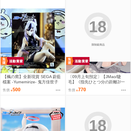
18
限制級商品
【楓の窩】全新現貨 SEGA 蔚藍
〔09月上旬預定〕【JMao/睫
檔案 -Yumemirize- 鬼方佳世子
毛】《指先ひとつ分の距離2/一
【日版】
個指尖的距離2》多規格套組&單
500
770
售價
售價
品⬢黑市兔－睫毛貓舍 (parody:
蔚藍檔案 Blue Archive ブルーア
ーカイブ ブルアカ 鬼方カヨコ
鬼方佳世子) FF47
18