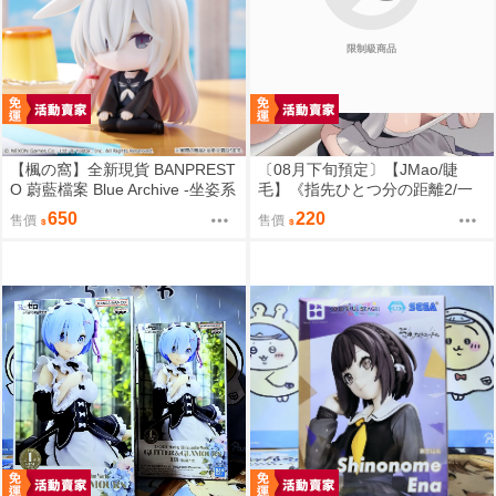
限制級商品
【楓の窩】全新現貨 BANPREST
〔08月下旬預定〕【JMao/睫
O 蔚藍檔案 Blue Archive -坐姿系
毛】《指先ひとつ分の距離2/一
列- 星奈【日版】
個指尖的距離2》B5/26P黑白內
650
220
售價
售價
頁/繁體中文/無修正⬢黑市兔－睫
毛貓舍 (parody:蔚藍檔案 Blue Ar
chive ブルーアーカイブ ブルア
カ 鬼方カヨコ 鬼方佳世子) FF47