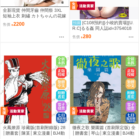
全新現貨 仲間牙齒 仲間祭 3XL
短袖上衣 刺繡 カトちゃんの花嫁
限定聯名
[C108預約][小竣的賣場][U.
預購
2200
售價
R.C]るる姦 同人誌id=3754018
280
售價
火鳳燎原 珍藏版(首刷附錄版) 28
徹夜之歌 樂園篇 (首刷限定版) 全
│贈書套│陳某│東立漫畫│BJ4動
│贈書套│琴山│東立漫畫│BJ4動
漫
漫