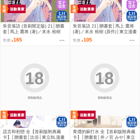
朱音落語 (首刷限定版) 21│贈書
朱音落語 21│贈書套│馬上 鷹将
套│馬上 鷹将 (著)／末永 裕樹
(著)／末永 裕樹 (原作)│東立漫畫
(原作)│東立漫畫│BJ4動漫
│BJ4動漫
165
105
售價
售價
18
18
限制級商品
限制級商品
謊言和初戀 全【首刷版附典藏
青澀的蘇打水 全【首刷版附典藏
卡】│贈書套│比谷│東立BL漫畫
卡】│贈書套│井ノ宮 みや│東立