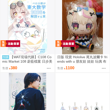
【WAT現場代購】C108 Co
日版 現貨 Hololive 尾丸波爾卡 fri
預購
mic Market 108 蔚藍檔案 日步美
ends with u 朋友娃 娃娃 玩偶 布
ペロロ様が東大数学2026を解説
偶 座長 尾丸ポルカ
380
1100
售價
售價
する本