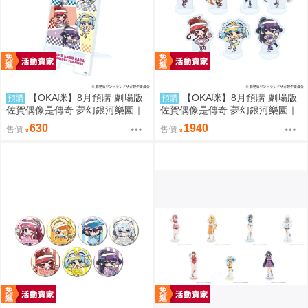
【OKA咪】8月預購 劇場版
【OKA咪】8月預購 劇場版
預購
預購
佐賀偶像是傳奇 夢幻銀河樂園｜
佐賀偶像是傳奇 夢幻銀河樂園｜
壓克力手機架 01/集合款 冰淇淋
壓克力迷你立牌 01/全套組(全7
630
1940
售價
售價
店ver.(Q版插畫)
種) 冰淇淋店ver.