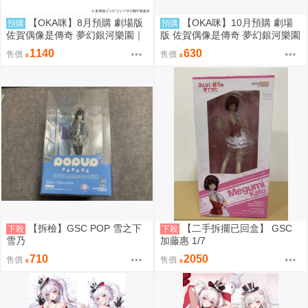
【OKA咪】8月預購 劇場版
【OKA咪】10月預購 劇場
預購
預購
佐賀偶像是傳奇 夢幻銀河樂園｜
版 佐賀偶像是傳奇 夢幻銀河樂園
徽章 02/全套組(全7種) 冰淇淋店
｜壓克力立牌 (共7款任選)
1140
630
售價
售價
ver.(Q版插畫)
【拆檢】GSC POP 雪之下
【二手拆擺已回盒】 GSC
下殺
下殺
雪乃
加藤惠 1/7
710
2050
售價
售價