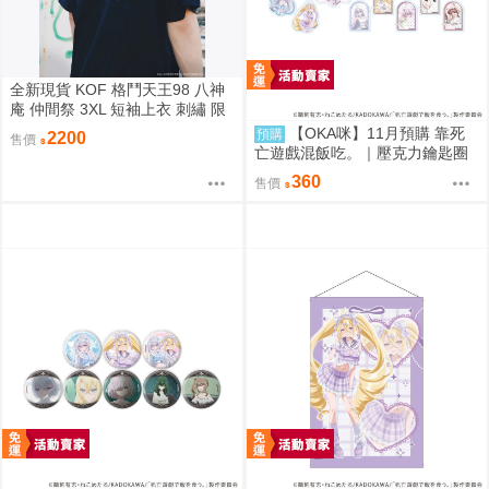
全新現貨 KOF 格鬥天王98 八神
庵 仲間祭 3XL 短袖上衣 刺繡 限
定聯名
【OKA咪】11月預購 靠死
預購
2200
售價
亡遊戲混飯吃。｜壓克力鑰匙圈
02/盲抽(8種)(官方&新繪插畫) 隨
360
售價
機一款