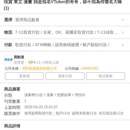
現貨 東立 漫畫 我是知名VTuber的哥哥，卻不知為何聲名大噪
(1)
選擇
選擇商品數量
物流
7-11取貨付款 / 全家、OK、萊爾富取貨付款 / 7-11純取貨 / 全家、OK、萊爾富純取貨 / 宅配/快遞 /
付款
取貨付款 / ATM轉帳 / 超商條碼繳費 / 帳戶餘額付款 /
買動漫
信用度：
99%
11 小時前上線
公司名稱：
買對動漫股份有限公司
公司統編：
24553282
逛賣場
賣家介紹
私訊賣家
商品摘要
分類
漫畫/輕小說 > 漫畫 > 戀愛故事 > 男性向
刊登數量
1
上架時間
2026-03-25 15:41:07
購買條件
使用超商取貨付款：負評≦1分 超商未取貨≦1次 未完成交易≦1次
商品詳情