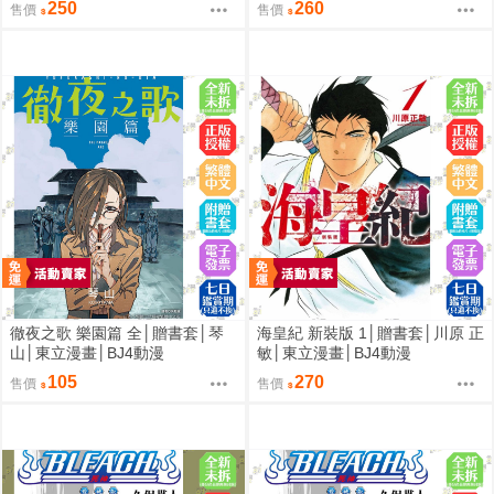
250
260
售價
售價
徹夜之歌 樂園篇 全│贈書套│琴
海皇紀 新裝版 1│贈書套│川原 正
山│東立漫畫│BJ4動漫
敏│東立漫畫│BJ4動漫
105
270
售價
售價