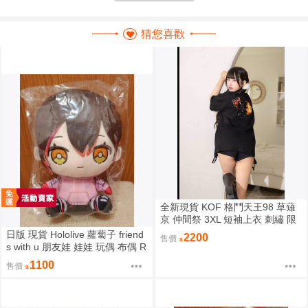
猜您喜歡
全新現貨 KOF 格鬥天王98 草薙
京 仲間祭 3XL 短袖上衣 刺繡 限
定聯名
日版 現貨 Hololive 蘿蔔子 friend
2200
售價
s with u 朋友娃 娃娃 玩偶 布偶 R
oboco ロボ子
1100
售價