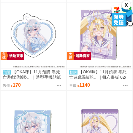
X
【OKA咪】11月預購 靠死
【OKA咪】11月預購 靠死
預購
預購
亡遊戲混飯吃。｜造型手機貼紙
亡遊戲混飯吃。｜帆布畫板 02/
01/ (新繪插畫) (幽鬼)
(新繪插畫) (御城)
170
1140
售價
售價