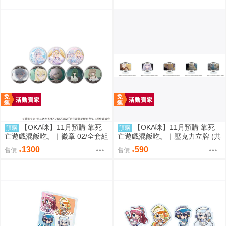
【OKA咪】11月預購 靠死
【OKA咪】11月預購 靠死
預購
預購
亡遊戲混飯吃。｜徽章 02/全套組
亡遊戲混飯吃。｜壓克力立牌 (共
(全8種)(官方&新繪插畫)
5款任選)
1300
590
售價
售價