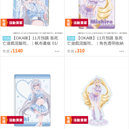
【OKA咪】11月預購 靠死
【OKA咪】11月預購 靠死
預購
預購
亡遊戲混飯吃。｜帆布畫板 01/
亡遊戲混飯吃。｜角色透明收納
(新繪插畫) (幽鬼)
夾 02/ (新繪插畫) (御城)
1140
310
售價
售價