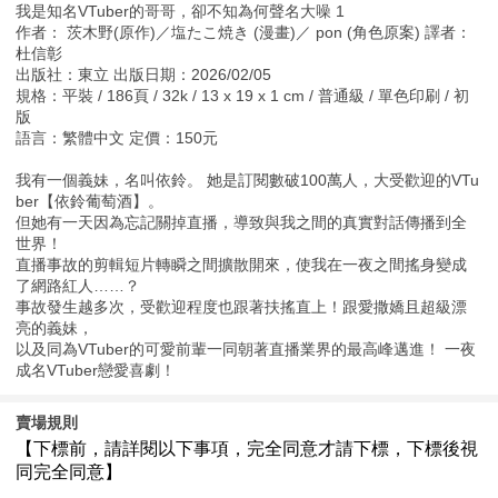
我是知名VTuber的哥哥，卻不知為何聲名大噪 1
作者： 茨木野(原作)／塩たこ焼き (漫畫)／ pon (角色原案) 譯者：
杜信彰
出版社：東立 出版日期：2026/02/05
規格：平裝 / 186頁 / 32k / 13 x 19 x 1 cm / 普通級 / 單色印刷 / 初
版
語言：繁體中文 定價：150元
我有一個義妹，名叫依鈴。 她是訂閱數破100萬人，大受歡迎的VTu
ber【依鈴葡萄酒】。
但她有一天因為忘記關掉直播，導致與我之間的真實對話傳播到全
世界！
直播事故的剪輯短片轉瞬之間擴散開來，使我在一夜之間搖身變成
了網路紅人……？
事故發生越多次，受歡迎程度也跟著扶搖直上！跟愛撒嬌且超級漂
亮的義妹，
以及同為VTuber的可愛前輩一同朝著直播業界的最高峰邁進！ 一夜
成名VTuber戀愛喜劇！
賣場規則