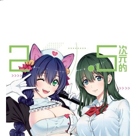
次 未完成交易≦1次 （近半年）
元(夢想)！
Y漫畫！
破！
已。