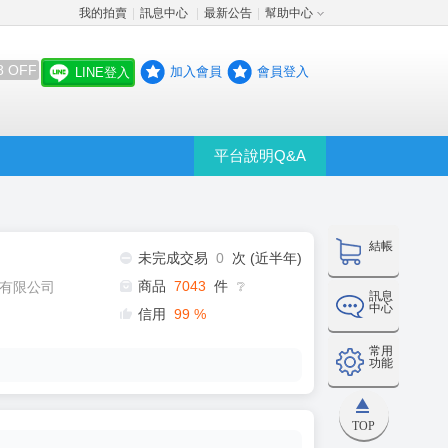
我的拍賣
訊息中心
最新公告
幫助中心
│
│
│
8 OFF
加入會員
會員登入
LINE登入
平台說明Q&A
結帳
未完成交易
0
次 (近半年)
商品
7043
件
有限公司
❔
訊息
中心
信用
99
%
常用
功能
TOP