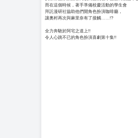
購買評價限制
使用超商取貨付款：負評≦1分 超商未取貨≦1
1.介於2次元(虛幻)與3次元(現實)之間的是2.5次
2.集英社JUMP+超大反響，愛與青春的COSPLA
3.於日本集英社JUMP+上單頁點閱率1.6億次突
喜愛二次元角色．莉莉艾露的奧村，
在得知自己人生中唯一喜歡過的三次元女孩子
安部麻里奈跟自己同校而且就在學生會而震驚不
而在這個時候，著手準備校慶活動的學生會
拜託漫研社協助他們開角色扮演咖啡廳，
讓奧村再次與麻里奈有了接觸……!?
全力奔馳於阿宅之道上!!
令人心跳不已的角色扮演喜劇第十集!!