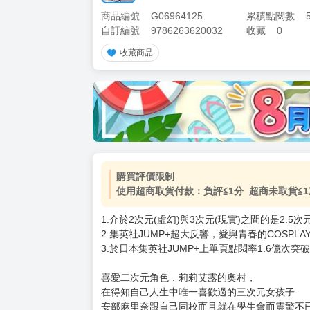
商品編號
G06964125
累積點閱數
自訂編號
9786263620032
收藏
0
收藏商品
加價購
( 共
1
件商品 )
(加購品) 買動漫★《$15元-
-
+