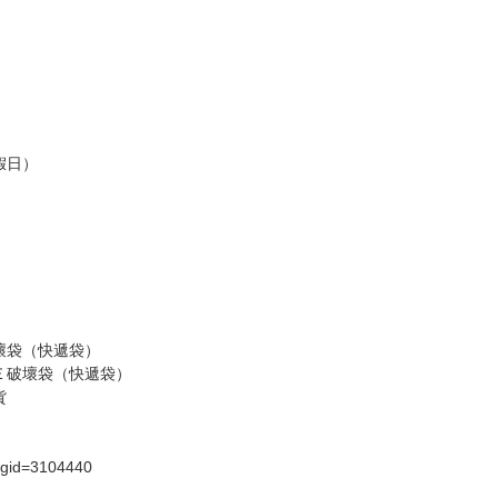
訂金，訂金將以專屬訂金賣場方式收取，
認收貨後，訂金賣場將由大廚取消，
，請慎重下單。
商品為準，可能有色差。
台灣到貨時間，發售及到貨時間依廠商實際出貨為準，
請諒解。
假日）