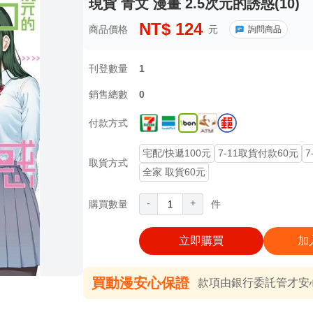
現貨 青文 漫畫 2.5次元的誘惑(10)
NT$
124
商品價格
元
詢問商品
刊登數量
1
銷售總數
0
付款方式
宅配/快遞100元
7-11取貨付款60元
7
取貨方式
全家 取貨60元
-
+
購買數量
件
立即購買
加
買動漫安心保證
款項由銀行委託管才安心 