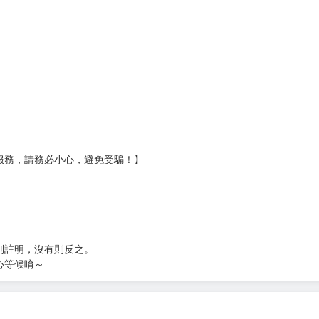
壞袋（快遞袋）
Ｅ破壞袋（快遞袋）
貨
）
?gid=3104440
服務，請務必小心，避免受騙！】