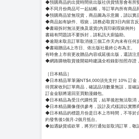
賣場規則
【下標前，請詳閱以下事項，完全同意才請下標
［一般商品］
◆有任何問題請聯繫客服。
用評價溝通者，日後將不再提供購書服務，請另
◆預購商品的出貨時間依出版社供貨情形會有所
◆不同月份商品可一起結帳，等訂單內所有商品
◆預購商品皆無現貨，商品圖為示意圖，請以實
◆商品如有缺件、瑕疵，請務必取貨3日內留言
◆書籍拆封無法更換及退貨(內頁印刷瑕疵例外)
書籍有問題請不要拆封，請私訊大廚協助。
◆逾期未取且訂單取消後三個工作天內未有任何
◆書籍贈品&上市日、依出版社最終公布為主。
有時會上市前更改贈品內容或延後出版，還請注
◆網路購物取貨後開箱時建議全程錄影拍照存證
［日本精品］