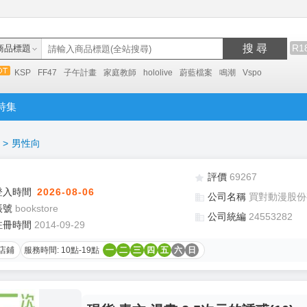
搜 尋
R1
商品標題
KSP
FF47
子午計畫
家庭教師
hololive
蔚藍檔案
鳴潮
Vspo
特集
>
男性向
評價
69267
登入時間
2026-08-06
公司名稱
買對動漫股份
帳號
bookstore
公司統編
24553282
註冊時間
2014-09-29
店鋪
服務時間: 10點-19點
一
二
三
四
五
六
日