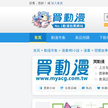
訪客，您好！
或
加入會員
首頁
動漫市集
新品預購
下殺
首頁
>
動漫市集
>
漫畫/輕小說
>
漫畫
>
戀愛故事
買動漫
上次
賣家
會員
賣家介紹
去逛店鋪
私訊
收藏