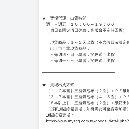
◆日本精品單筆滿NT$4,000須先支付 10% 
待買家收到訂單商品，確認品項數量無誤，並確
訂金金額將退回至買動漫錢包。
◆日本精品為受注代購性質，結單後恕無法取消
◆日本精品圖像僅供參考，設計及式樣請以實際
◆日本精品的標題月份是日本上市時間，不等於
約發售後1個月-2個月抵台。
◆如遇缺貨或砍單，將另行通知並取消訂單，敬
━━━━━━━━━━━━━━━━━━
★ 賣場營運、出貨時間
週一～週五 １０：００～１９：００
（假日＆國定假日休息，客服會不定時回覆）
．現貨商品：１～２天出貨（不含假日＆國定
．已上市且非現貨商品：
－每週四～日下單者，於隔週五出貨
－每週一～三下單者，於隔週四出貨