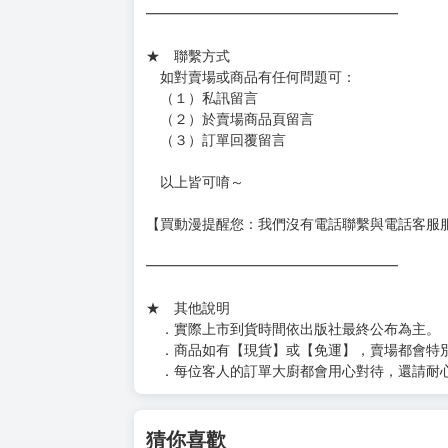
━━━━━━━━━━━━━━━━━━
★ 賣場出貨方式
［１～２本書］三層氣泡布（２圈）＋ＰＥ破
［３～７本書］三層氣泡布（４～５圈）＋Ｐ
［８本以上］ 三層氣泡布（２圈）＋紙箱出
（另有加固紙箱賣場，如有需要可至賣場加購
加固紙箱賣場：
https://www.myacg.com.tw/goods_detail.php
━━━━━━━━━━━━━━━━━━
★ 聯繫方式
如對賣場或商品有任何問題可：
（１）私訊留言
（２）於賣場商品頁留言
（３）訂單回覆留言
以上皆可唷～
【買動漫提醒您：我們沒有電話聯繫與電話客服