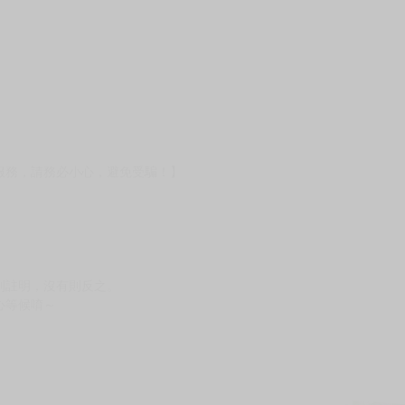
壞袋（快遞袋）
Ｅ破壞袋（快遞袋）
貨
）
?gid=3104440
服務，請務必小心，避免受騙！】