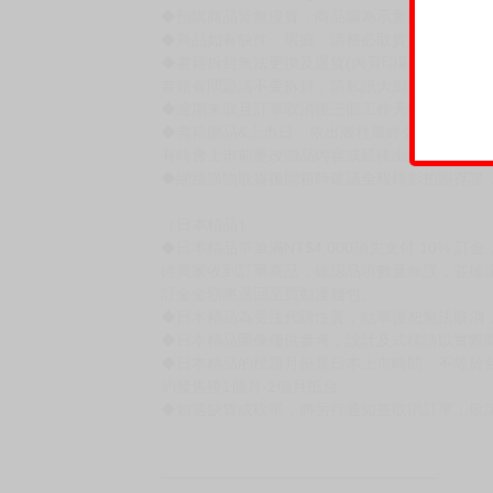
賣場規則
【下標前，請詳閱以下事項，完全同意才請下標
［一般商品］
◆有任何問題請聯繫客服。
用評價溝通者，日後將不再提供購書服務，請另
◆預購商品的出貨時間依出版社供貨情形會有所
◆不同月份商品可一起結帳，等訂單內所有商品
◆預購商品皆無現貨，商品圖為示意圖，請以實
◆商品如有缺件、瑕疵，請務必取貨3日內留言
◆書籍拆封無法更換及退貨(內頁印刷瑕疵例外)
書籍有問題請不要拆封，請私訊大廚協助。
◆逾期未取且訂單取消後三個工作天內未有任何
◆書籍贈品&上市日、依出版社最終公布為主。
有時會上市前更改贈品內容或延後出版，還請注
◆網路購物取貨後開箱時建議全程錄影拍照存證
［日本精品］
◆日本精品單筆滿NT$4,000須先支付 10% 