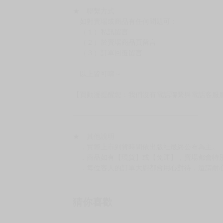
★ 賣場出貨方式
［１～２本書］三層氣泡布（２圈）＋ＰＥ破
［３～７本書］三層氣泡布（４～５圈）＋Ｐ
［８本以上］ 三層氣泡布（２圈）＋紙箱出
（另有加固紙箱賣場，如有需要可至賣場加購
加固紙箱賣場：
https://www.myacg.com.tw/goods_detail.php
━━━━━━━━━━━━━━━━━━
★ 聯繫方式
如對賣場或商品有任何問題可：
（１）私訊留言
（２）於賣場商品頁留言
（３）訂單回覆留言
以上皆可唷～
【買動漫提醒您：我們沒有電話聯繫與電話客服
━━━━━━━━━━━━━━━━━━