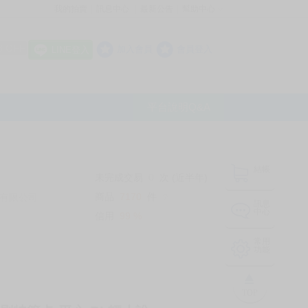
我的拍賣
訊息中心
最新公告
幫助中心
│
│
│
8 OFF
加入會員
會員登入
LINE登入
平台說明Q&A
結帳
未完成交易
0
次 (近半年)
商品
7170
件
有限公司
❔
訊息
中心
信用
99
%
常用
功能
TOP