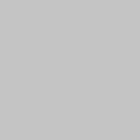
次 未完成交易≦1次 （近半年）
講故事的人，沉溺於童年的幻想者。我有許多故事講給您聽，每一個故事都
》、《末日曙光》、《錦衣衛》、《奪夢》、《天地白駒》等。
！看似普通的別墅日常，每個人都戴著面具生活
億資產的超級有錢人？！
喔^^
色名句印刷特簽卡！