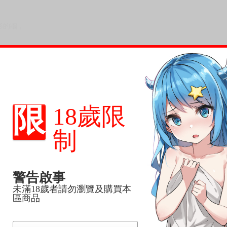
資格──
，
限
18歲限
形的牆，
制
警告啟事
之崩塌。
未滿18歲者請勿瀏覽及購買本
區商品