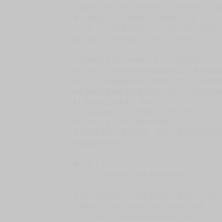
購買評價限制
使用超商取貨付款：負評≦1分 超商未取貨≦1
江灣路七號男子宿舍 下（限）
作者:非天夜翔 繪者:凌貓幸運Z
出版社:平心出版
規格:14.8*21*1.6 / 320P / 平裝 / 黑白
預計上市日:2026年4月23日
定價:新台幣$360元
作者簡介:文青一枚，酷愛旅行、寫作與電影，
票，帶您踏上與現實截然不同的奇妙之旅。
作品有：《武將觀察日記》、《飄洋過海中國船
個人微博：http://weibo.com/u/1743310520
●《萬物風華錄》大神級作者非天夜翔溫情力作
●平凡的二房東=知名導演+金牌投資人+擁有數
張宇文：互相騙騙是種人生樂趣，說好了不要生氣
●特邀繪師凌貓幸運Z繪製精美封面，隨書附贈角
●下集收錄全新番外〈風荷秋聲〉
非天夜翔全新力作！溫馨救贖╳現代日常