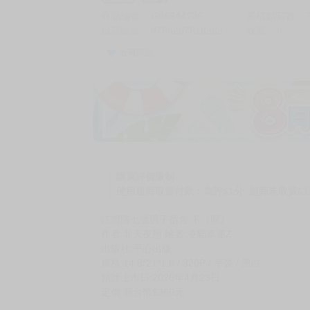
商品編號
G06944706
累積點閱數
自訂編號
9786267818282
收藏
0
收藏商品
加價購
( 共
1
件商品 )
(加購品) 買動漫★《$15元-
-
+