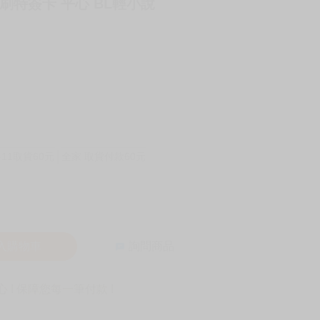
刷特簽卡 平心 BL輕小說
-11取貨60元
全家 取貨付款60元
入購物車
詢問商品
! 保障您每一筆付款 !