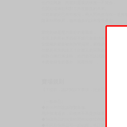
KadoKado角角者4.8星好評推薦
喜歡就是喜歡，愛就是愛，每個人都有愛與被愛的
隨書附贈印刷特簽卡x1
緣分是上天註定的，
這之中又分成兩種，等來的與找來的──
在張宇文的幫助下，室友們的生活逐漸步入正軌
打開各自的心房，成為互相扶持的知心好友。
同時，張宇文和霍斯臣的戀情持續升溫，
他們從興趣、肉體到靈魂彷彿無一不契合，
也開始描繪起和對方共度餘生的未來。
但就算彼此已袒裎相見，兩人間依然存在一道無
隨著時間積累，越來越多的誤會慢慢產生。
愛情的確是壓力最好的避風港，
生活上的所有矛盾卻不能只靠愛情來沖淡，
當隱藏的祕密被無預警揭開，累積的信任也將隨
什麼是善意的謊言？什麼又是惡意的欺騙？
兩顆心漸行漸遠時，他們是否該試圖挽回彼此？
本書收錄全新番外〈風荷秋聲〉。