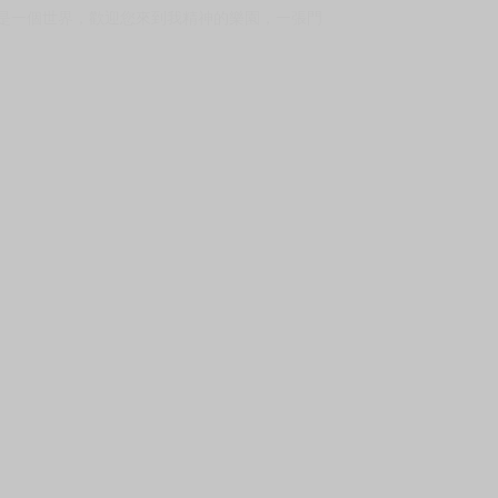
上架時間
本頁面最後編輯時間
2026-03-19 18:59:05
2026-05-28 11:58
是一個世界，歡迎您來到我精神的樂園，一張門