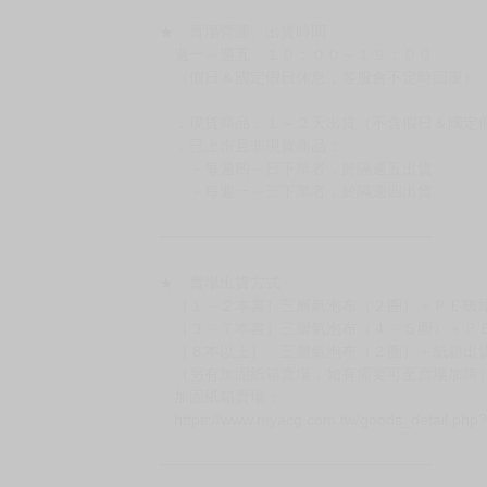
待買家收到訂單商品，確認品項數量無誤，並確
訂金金額將退回至買動漫錢包。
◆日本精品為受注代購性質，結單後恕無法取消
◆日本精品圖像僅供參考，設計及式樣請以實際
◆日本精品的標題月份是日本上市時間，不等於
約發售後1個月-2個月抵台。
◆如遇缺貨或砍單，將另行通知並取消訂單，敬
━━━━━━━━━━━━━━━━━━
★ 賣場營運、出貨時間
週一～週五 １０：００～１９：００
（假日＆國定假日休息，客服會不定時回覆）
．現貨商品：１～２天出貨（不含假日＆國定
．已上市且非現貨商品：
－每週四～日下單者，於隔週五出貨
－每週一～三下單者，於隔週四出貨
━━━━━━━━━━━━━━━━━━