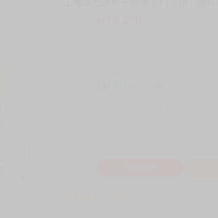
江灣路七號男子宿舍 (下)（限）附印
NT$
270
商品價格
元
詢問商品
刊登數量
1
銷售總數
1
付款方式
宅配/快遞100元
7-11取貨付款60元
7
取貨方式
全家 取貨60元
-
+
購買數量
件
立即購買
加
買動漫安心保證
款項由銀行委託管才安心 