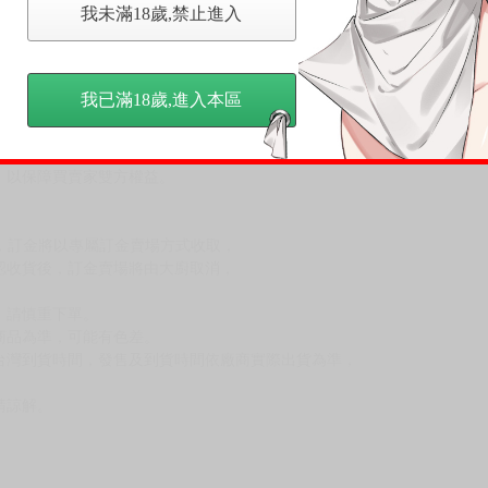
我未滿18歲,禁止進入
，下標後視同完全同意】
我已滿18歲,進入本區
尋其他店家，謝謝。
變動，一旦收到就會盡快寄出。
到齊後一起發貨。
品為主。
反應，逾期不受理。
反應，將直接加入黑名單，還請下單後準時取貨。
意。
，以保障買賣家雙方權益。
訂金，訂金將以專屬訂金賣場方式收取，