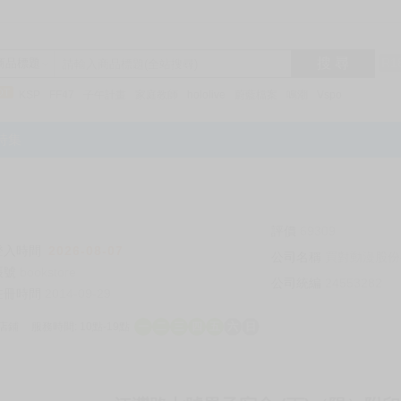
搜 尋
R1
商品標題
KSP
FF47
子午計畫
家庭教師
hololive
蔚藍檔案
鳴潮
Vspo
特集
評價
69309
登入時間
2026-08-07
公司名稱
買對動漫股份
帳號
bookstore
公司統編
24553282
註冊時間
2014-09-29
店鋪
服務時間: 10點-19點
一
二
三
四
五
六
日