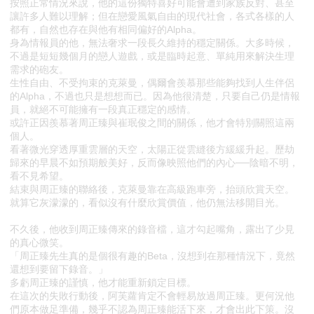
按照正常情況來說，他的這份獨特喜好可能會遭到家族反對、甚至
讓許多人難以理解；但在戀愛風氣自由的現代社會，各式各樣的人
都有，自然也存在與他有相同偏好的Alpha。
身為情報員的他，無法奢求一段長久維持的穩定關係。大多時候，
不過是短短幾個月的戀人遊戲，或是臨時起意、單純用來解決生理
需求的砲友。
生性自由、不受拘束的克萊曼，偶爾會羨慕那些能夠找到人生伴侶
的Alpha，不過也只是想想而已。因為他很清楚，只要自己仍是情報
員，就絕不可能擁有一段真正穩定的感情。
或許正因羨慕著周正臻與崔珉俊之間的關係，他才會特別關照這兩
個人。
看著微光穿透厚重雲層的天空，太陽正從雲縫後方緩緩升起。歷劫
歸來的早晨不如預期般美好，反而像映照他們的內心──陰暗不明，
看不見希望。
結束與周正臻的聯絡後，克萊曼靠在高級跑車旁，抬頭欣賞天空。
就算它灰濛濛的，看似沒有什麼欣賞價值，他仍無法移開目光。
不久後，他收到周正臻傳來的錄音檔，這才勾起嘴角，露出了少見
的真心微笑。
「周正臻先生真的是個很有趣的Beta，沒想到在那種情況下，竟然
還想到要留下錄音。」
多虧周正臻的謹慎，他才能重新鎖定目標。
在這次的失敗行動後，阿芙蘿肯定不會輕易放過周正臻。更何況他
們原本做足準備，幾乎不認為周正臻能活下來，才會出此下策。沒