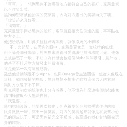
「呵呵。」一想到黑狗不論哪個地方都符合自己的喜好，克萊曼就
忍不住笑出聲。
黑狗仰望著被他抬高的克萊曼，因為對方露出的笑容而失了魂。
「你笑起來真好看。」
「我知道。」
克萊曼雙手捧起黑狗的臉頰，兩條腿直接夾住側邊的腰，牢牢貼在
對方身上。
他把臉貼近，用鼻尖輕輕蹭著黑狗，就像撒嬌的小貓咪。
──不，比起貓，在黑狗的眼中，克萊曼更像是一隻狡猾的狐狸。
但不論是哪種動物，對黑狗來說都可愛得讓他無法移開目光。他像
是被蠱惑了一般，不明白為什麼會被這個Alpha深深吸引，意外地，
他甚至不排斥對方散發出的費洛蒙。
這是他第一次有這種感覺。
雖然他曾接觸過不少Alpha，也與Omega發生過關係，但從未像現在
這樣，如同發情的狗般，無時無刻不想撕碎眼前這個男人的衣服，
讓對方永遠下不了床。
與克萊曼初次的親吻也十分有感覺，他不懂為什麼連接個吻都能像
舔到蜂蜜般令人無法自拔。
「我還要。」
黑狗把臉湊近，想要再次接吻，但克萊曼卻突然抬手遮住他的嘴，
眼角微微一彎，露出一抹笑容。對方的笑看起來就像是在耍些小心
思的頑皮孩子，可是黑狗卻完全不反感，甚至還有種心甘情願被玩
弄的錯覺。