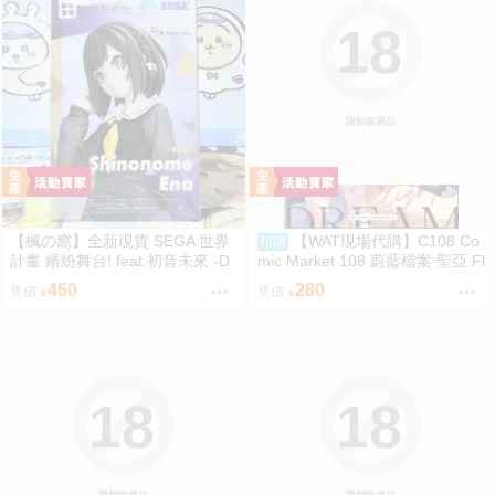
18
限制級商品
【楓の窩】全新現貨 SEGA 世界
【WAT現場代購】C108 Co
預購
計畫 繽紛舞台! feat.初音未來 -D
mic Market 108 蔚藍檔案 聖亞 Fl
×D- 東雲繪名【日版】
oating Light
450
280
售價
售價
18
18