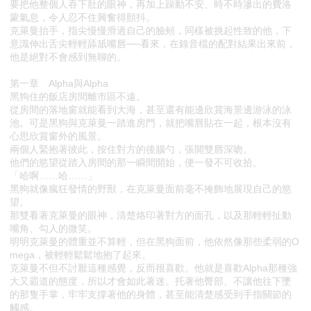
要把他整個人吞下肚的眼神，再加上躁動不安、時不時滲出的費洛
蒙氣息，令人忍不住興奮得顫抖。
克萊曼抬手，指尖慢慢滑過自己的臉頰，同樣被挑起性致的他，下
意識伸出舌尖輕輕舔舐嘴唇──看來，在錄音檔的配對結果出來前，
他是絕對不會感到無聊的。
第一章 Alpha與Alpha
黑狗住的飯店房間離市區不遠。
從房間的落地窗就能看到大海，甚至還有能邊欣賞海景邊游泳的泳
池。可是黑狗與克萊曼一踏進房門，就把嘴唇貼在一起，根本沒有
心思欣賞窗外的風景。
兩個人緊抱著彼此，按住對方的後腦勺，張開雙唇深吻。
他們的慾望從踏入房間的那一瞬間開始，便一發不可收拾。
「哈啊……哈……」
黑狗就像瘋狂發情的野獸，在克萊曼面前毫不掩飾地展現自己的慾
望。
那雙看著克萊曼的眼神，清楚烙印著對方的面孔，以及那輕輕扯動
嘴角、勾人的微笑。
明明克萊曼的體重並不算輕，但在黑狗面前，他依然像那些柔弱的O
mega，被輕輕鬆鬆地抱了起來。
克萊曼不但不討厭這種感覺，反而很喜歡。他就是喜歡Alpha那種強
大又霸道的態度，所以才會如此著迷。托著他臀部、不讓他往下墜
的那隻手掌，牢牢支撐著他的身體，甚至能清楚感受到手指關節的
觸感。