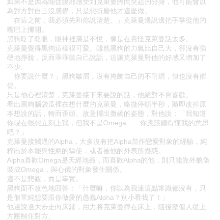
如果不是因為能從腹部感受到克萊曼胯間突起的分身，他可能會以
為對方對自己沒感覺，只是想折磨他才這麼做。
「在這之前，我必須先和你說清楚。」克萊曼邊說邊把手掌從他的
嘴巴上挪開。
黑狗眨了眨眼，眼神裡滿是不悅，像是在責怪克萊曼話太多。
克萊曼覺得黑狗這樣很可愛。雖然黑狗的力氣比自己大，卻沒有強
硬地掙脫，反而乖乖聽自己說話，這讓克萊曼對他的好感又增加了
不少。
「你要說什麼？」黑狗皺眉，沒有掩飾自己的不耐煩，但也沒有催
促。
只是他心裡清楚，克萊曼接下來要說的話，他絕對不會喜歡。
看出黑狗腦袋瓜裡在想什麼的克萊曼，略微停頓半秒，隨即改掉原
本想說的話，轉而歪頭、故意擺出撒嬌的姿態，對他說：「我知道
你現在很想立刻上我，但我不是Omega……你應該聽得懂我的意思
吧？」
克萊曼接觸過的Alpha，大多沒有把Alpha當作戀愛對象的經驗，純
粹出於本能與性慾的驅使，或者被他的外表所蠱惑。
Alpha喜歡Omega是天經地義，而喜歡Alpha的他，則只能靠外貌偽
裝成Omega，與心儀的對象發生關係。
這不是悲觀，而是事實。
黑狗面不改色地回答：「什麼嘛，你以為我連這點常識都沒有，只
是個單純想要跟你做愛的愚蠢Alpha？別小看我了！」
他邊說邊大步走向床鋪，用力將克萊曼摔在床上，隨後整個人從上
方壓制住對方。