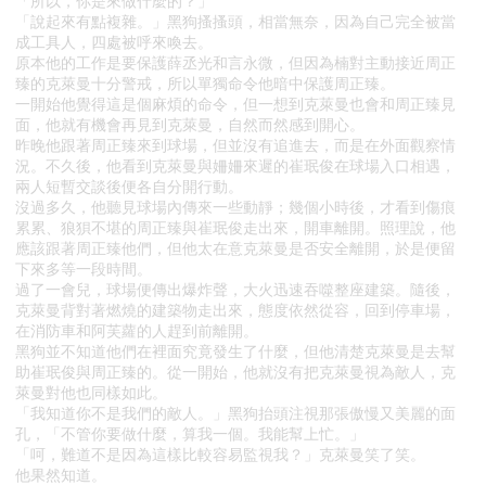
「所以，你是來做什麼的？」
「說起來有點複雜。」黑狗搔搔頭，相當無奈，因為自己完全被當
成工具人，四處被呼來喚去。
原本他的工作是要保護薛丞光和言永微，但因為楠對主動接近周正
臻的克萊曼十分警戒，所以單獨命令他暗中保護周正臻。
一開始他覺得這是個麻煩的命令，但一想到克萊曼也會和周正臻見
面，他就有機會再見到克萊曼，自然而然感到開心。
昨晚他跟著周正臻來到球場，但並沒有追進去，而是在外面觀察情
況。不久後，他看到克萊曼與姍姍來遲的崔珉俊在球場入口相遇，
兩人短暫交談後便各自分開行動。
沒過多久，他聽見球場內傳來一些動靜；幾個小時後，才看到傷痕
累累、狼狽不堪的周正臻與崔珉俊走出來，開車離開。照理說，他
應該跟著周正臻他們，但他太在意克萊曼是否安全離開，於是便留
下來多等一段時間。
過了一會兒，球場便傳出爆炸聲，大火迅速吞噬整座建築。隨後，
克萊曼背對著燃燒的建築物走出來，態度依然從容，回到停車場，
在消防車和阿芙蘿的人趕到前離開。
黑狗並不知道他們在裡面究竟發生了什麼，但他清楚克萊曼是去幫
助崔珉俊與周正臻的。從一開始，他就沒有把克萊曼視為敵人，克
萊曼對他也同樣如此。
「我知道你不是我們的敵人。」黑狗抬頭注視那張傲慢又美麗的面
孔，「不管你要做什麼，算我一個。我能幫上忙。」
「呵，難道不是因為這樣比較容易監視我？」克萊曼笑了笑。
他果然知道。