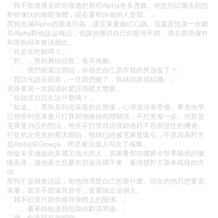
「我不知道過去跟你做過的那些Alpha有多愚蠢，你也別試圖去回想
那些傢伙的臉跟身體，現在要和你做的人是我。」
黑狗充滿Alpha的霸道行為，讓克萊曼臉紅心跳。這還是他第一次聽
見Alpha對他說這種話，也讓他覺得自己的眼光不錯，過去那些傢伙
和黑狗根本無法相比。
「你是在吃醋嗎？」
「對。」黑狗爽快回答，毫不掩飾。
「……我們都還沒開始，你就把自己當作我的男朋友了？」
「我話先說在前面，一旦我們做了，你就得跟我結婚。」
克萊曼第一次因過於驚訝而瞪大雙眼。
「你知道自己在說什麼嗎？」
「知道。」黑狗見到克萊曼的反應後，心理並沒有受傷。畢竟他早
已感受到克萊曼只打算跟他維持肉體關係，不想更進一步，但那是
克萊曼自己的想法，他並不打算就這樣錯過好不容易抓住的機會。
打從初次見面的那天開始，他就已經被克萊曼吸引，不是因為對方
是Alpha或Omega，而是被這個人勾走了魂魄。
他從未見過如此美麗又強大的人，克萊曼那彷彿將全世界隔絕的傲
慢面具，讓他產生想要把那面具摘下來、看清楚對方原本模樣的念
頭。
黑狗不是很會說話，但他很清楚自己想要什麼。現在的他只想要克
萊曼，甚至不惜違背命令，硬要接近這個人。
「我不打算只跟你維持身體上的關係。」
「……看來你知道我想跟你劃清界線。」