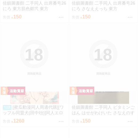
佐鎮圖書館 二手同人 出席番号26
佐鎮圖書館 二手同人 出席番号26
にろ 東方肌色郷弐 東方
にろ さなええっち 東方
150
150
售價
售價
18
18
限制級商品
限制級商品
[蜜瓜動漫同人周邊代購][ワ
佐鎮圖書館 二手同人 ビタミンご
預購
ッフル同盟犬(田中竕)]同人エロ
はん はせがわけいた さなえのす
ゲ転生2上～発動!ヌルヌルスケ
きはとどまらずっ 東方
1260
150
售價
售價
ベスキル【A5アクリルフィギュ
ア】(A5壓克力立牌特典版)(同人
誌)