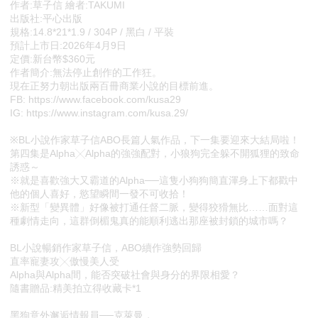
作者:草子信 繪者:TAKUMI
出版社:平心出版
規格:14.8*21*1.9 / 304P / 黑白 / 平裝
預計上市日:2026年4月9日
定價:新台幣$360元
作者簡介:無法停止創作的工作狂。
現在正努力朝出版兩百冊商業小說的目標前進。
FB: https://www.facebook.com/kusa29
IG: https://www.instagram.com/kusa.29/
※BL小說作家草子信ABO長篇人氣作品，下一集要迎來大結局啦！
第四集是Alpha╳Alpha的強強配對，小狼狗完全躲不開狐狸的致命
誘惑～
※就是喜歡強大又霸道的Alpha──這隻小狗狗簡直渾身上下都戳中
他的個人喜好，慾望瞬間一發不可收拾！
※新型「變異體」好像被打通任督二脈，變得狡猾無比……面對這
種劇情走向，這群倒楣鬼真的能順利逃出那座被封鎖的城市嗎？
BL小說暢銷作家草子信，ABO續作強勢回歸
直率寵妻攻╳傲慢美人受
Alpha與Alpha間，能否突破社會與身分的界限相愛？
隨書贈品:精美拍立得收藏卡*1
黑狗意外邂逅情報員──克萊曼，