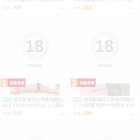
ゲ転生2上～発動!ヌルヌルスケ
レが主役の古典史(同人誌)
400
360
售價
售價
ベスキル(同人誌)
18
18
限制級商品
限制級商品
[蜜瓜動漫同人周邊代購][ち
[蜜瓜動漫同人周邊代購][ワ
預購
預購
みはうす(たかぴ)]らむうこ露出
ッフル同盟犬(田中竕)]同人エロ
物語4(同人誌)
ゲ転生BAD END if… C108改訂
240
280
售價
售價
版(同人誌)