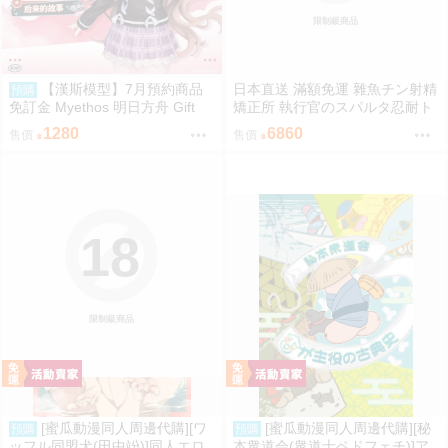
限制級商品
【漢斯模型】7月預約商品
日本直送 滿額免運 雜魚チン射精
預購
免訂金 Myethos 明日方舟 Gift
矯正所 執行官のスパルタ忍耐ト
+系列 純燼艾雅法拉 後來的故事
レーニング 4kg重量級 優品 / 優
1280
6860
售價
售價
VER.1/8
品即戰力組合 疾風雷神
18
限制級商品
[蜜瓜動漫同人周邊代購][ワ
[蜜瓜動漫同人周邊代購][秘
預購
預購
ッフル同盟犬(田中竕)]同人エロ
本衆道会(衆道士ペドフェチ)]ア