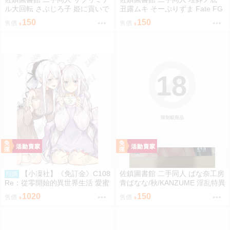
ル大回転 さぶじろ子 姫に貢いで
丑露ムキ そーぷりずま Fate FG
搾られたい! Fate FGO
O
150
150
售價
售價
18
限制級商品
【小凜社】《免訂金》C108
佐鎮圖書館 二手同人 ばな奈工房
預購
Re：從零開始的異世界生活 愛蜜
青ばなな/秋/KANZUME 淫乱特異
莉雅 艾姬多娜 拉姆 雷姆 B2掛軸
点英霊風俗七番勝負 Fate FGO
1020
150
售價
售價