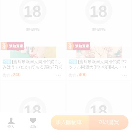
18
18
限制級商品
限制級商品
[蜜瓜動漫同人周邊代購][ち
[蜜瓜動漫同人周邊代購][ワ
預購
預購
みはうす(たかぴ)]ちる露出27(同
ッフル同盟犬(田中竕)]同人エロ
人誌)
ゲ転生2上～発動!ヌルヌルスケ
240
400
售價
售價
ベスキル【メロン限定特典付】
(同人誌)
18
18
';
加入購物車
立即購買
登入
追蹤
限制級商品
限制級商品