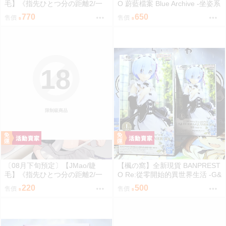
毛】《指先ひとつ分の距離2/一
O 蔚藍檔案 Blue Archive -坐姿系
個指尖的距離2》多規格套組&單
列- 星奈【日版】
770
650
售價
售價
品⬢黑市兔－睫毛貓舍 (parody:
蔚藍檔案 Blue Archive ブルーア
ーカイブ ブルアカ 鬼方カヨコ
鬼方佳世子) FF47
18
限制級商品
〔08月下旬預定〕【JMao/睫
【楓の窩】全新現貨 BANPREST
毛】《指先ひとつ分の距離2/一
O Re:從零開始的異世界生活 -G&
個指尖的距離2》B5/26P黑白內
G- 雷姆 女僕ver.【日版】
220
500
售價
售價
頁/繁體中文/無修正⬢黑市兔－睫
毛貓舍 (parody:蔚藍檔案 Blue Ar
chive ブルーアーカイブ ブルア
カ 鬼方カヨコ 鬼方佳世子) FF47