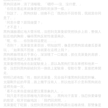
黑狗回過神，清了清喉嚨。「嗯哼──沒、沒什麼。」
「你現在看起來就像要把我吃乾抹淨一樣。」
「別說了。」黑狗扶額，頭痛不已「既然你不回答我，我就當你同
意了。」
「同意什麼？跟我做愛？」
「才不是！」
黑狗滿臉通紅地大聲斥吼，沒想到克萊曼卻突然快步上前，整個人
貼近他的胸前，嚇得黑狗反射性後退兩步。
「呃、你……你別靠得這麼近……」
「否則？」克萊曼笑著歪頭，明知故問，像是把黑狗當成傻瓜耍著
玩，「如果我不照做，你就要在這裡上我？」
黑狗將臉埋進右手掌心，深深嘆了一口氣後，抓住克萊曼的肩膀，
乾淨俐落地把人推進車裡。
克萊曼愣愣地坐在副駕駛座上，原以為黑狗打算在車裡和他來一
發，沒想到黑狗卻繞到另一側坐上駕駛座，發動引擎，直接把車開
走。
明明已經有點「性」致的克萊曼，完全搞不懂黑狗到底想幹嘛。
太陽剛升起的早晨，路上幾乎沒有人，所以他並不介意和黑狗就在
這裡先做一次。
「看不出來你是個這麼注重形象的人。」
「我只是不想在那種地方跟你做。」黑狗冷汗直冒，強忍快要爆發
的慾望，咬牙切齒地說：「我們回房間。」
克萊曼眨了眨眼，沒想到竟然能看到黑狗露出這種表情。那雙像是