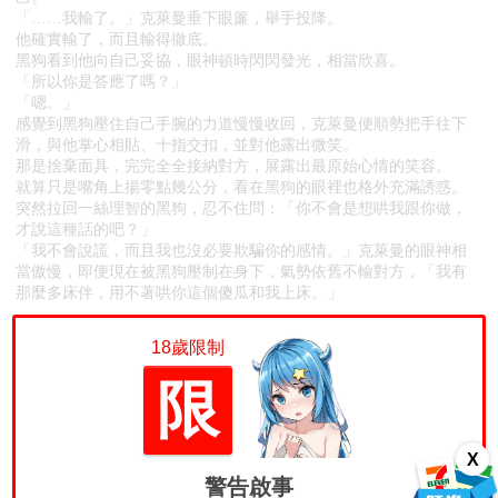
「……我輸了。」克萊曼垂下眼簾，舉手投降。
他確實輸了，而且輸得徹底。
黑狗看到他向自己妥協，眼神頓時閃閃發光，相當欣喜。
「所以你是答應了嗎？」
「嗯。」
感覺到黑狗壓住自己手腕的力道慢慢收回，克萊曼便順勢把手往下
滑，與他掌心相貼、十指交扣，並對他露出微笑。
那是捨棄面具，完完全全接納對方，展露出最原始心情的笑容。
就算只是嘴角上揚零點幾公分，看在黑狗的眼裡也格外充滿誘惑。
突然拉回一絲理智的黑狗，忍不住問：「你不會是想哄我跟你做，
才說這種話的吧？」
「我不會說謊，而且我也沒必要欺騙你的感情。」克萊曼的眼神相
當傲慢，即便現在被黑狗壓制在身下，氣勢依舊不輸對方，「我有
那麼多床伴，用不著哄你這個傻瓜和我上床。」
18歲限制
限
X
警告啟事