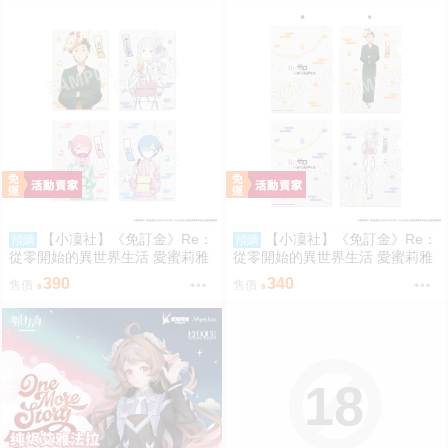
【小凜社】《免訂金》Re：
【小凜社】《免訂金》Re：
預購
預購
從零開始的異世界生活 愛蜜莉雅
從零開始的異世界生活 愛蜜莉雅
拉姆 雷姆 お祭り ver. 和服 生寫
拉姆 雷姆 お祭り ver. 和服 文件
390
340
售價
售價
真卡片套組
夾資料夾套組
18