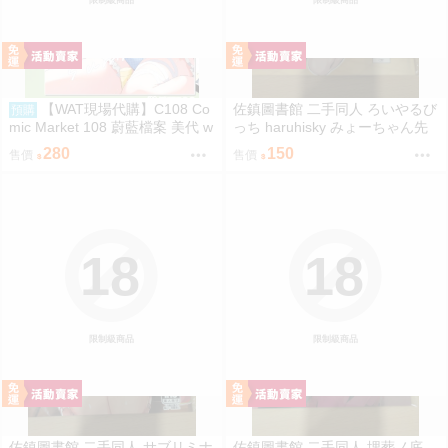
限制級商品
限制級商品
【WAT現場代購】C108 Co
佐鎮圖書館 二手同人 ろいやるび
預購
mic Market 108 蔚藍檔案 美代 w
っち haruhisky みょーちゃん先
ild summer
生かくパコりき 3 小美老師如是
280
150
售價
售價
說
18
18
限制級商品
限制級商品
佐鎮圖書館 二手同人 サブリミナ
佐鎮圖書館 二手同人 埋葬ノ底