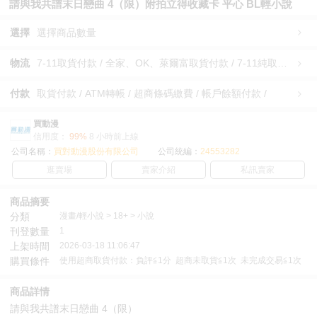
請與我共譜末日戀曲 4（限）附拍立得收藏卡 平心 BL輕小說
選擇
選擇商品數量
物流
7-11取貨付款 / 全家、OK、萊爾富取貨付款 / 7-11純取貨 / 全家、OK、萊爾富純取貨 / 宅配/快遞 /
付款
取貨付款 / ATM轉帳 / 超商條碼繳費 / 帳戶餘額付款 /
買動漫
信用度：
99%
8 小時前上線
公司名稱：
買對動漫股份有限公司
公司統編：
24553282
逛賣場
賣家介紹
私訊賣家
商品摘要
分類
漫畫/輕小說 > 18+ > 小說
刊登數量
1
上架時間
2026-03-18 11:06:47
購買條件
使用超商取貨付款：負評≦1分 超商未取貨≦1次 未完成交易≦1次
商品詳情
請與我共譜末日戀曲 4（限）