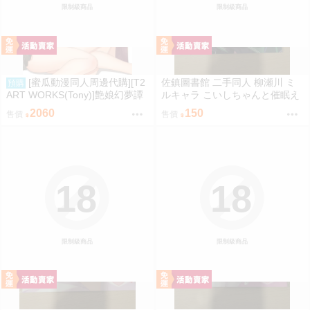
限制級商品
限制級商品
[蜜瓜動漫同人周邊代購][T2
佐鎮圖書館 二手同人 柳瀬川 ミ
預購
ART WORKS(Tony)]艶娘幻夢譚
ルキャラ こいしちゃんと催眠え
【プレイマット】(同人誌)
っち 2 東方
2060
150
售價
售價
18
18
限制級商品
限制級商品