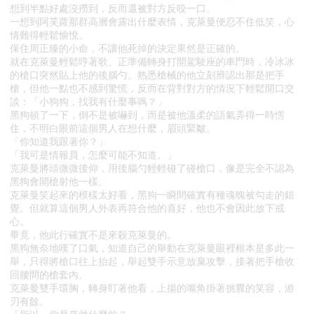
想到半點好處沒撈到，反而還被對方反咬一口。
一想到阿芙蘿那群高層會露出什麼表情，克萊曼便忍不住低笑，心
情難得輕鬆愉悅。
保住周正臻的小命，不讓他死掉的決定果然是正確的。
就在克萊曼輕鬆哼著歌、正準備轉身打開駕駛座的車門時，冷冰冰
的槍口突然貼上他的後腦勺。熟悉槍械的他立刻辨認出那是把手
槍，但他一點也不感到驚慌，反而在背對對方的情況下輕鬆開口交
談：「小狗狗，找我有什麼事嗎？」
黑狗頓了一下，倒不是被嚇到，而是被他溫柔的語氣弄得一時愣
住，不明白眼前這個男人在想什麼，眉頭緊皺。
「你知道我跟著你？」
「我可是情報員，怎麼可能不知道。」
克萊曼將頭微微後仰，用後腦勺輕輕碰了碰槍口，像是完全不認為
黑狗會開槍射他一樣。
克萊曼笑起來的模樣太好看，黑狗一瞬間確實有種魂魄被勾走的錯
覺。但就算這個男人外表再符合他的喜好，他也不會因此放下戒
心。
畢竟，他此行確實不是來殺克萊曼的。
黑狗無奈地嘆了口氣，知道自己的舉動在克萊曼眼裡根本是多此一
舉，只得將槍口往上抬起，舉起雙手示意放棄攻擊，接著把手槍收
回腰間的槍套內。
克萊曼雙手環胸，轉身盯著他看，上揚的嘴角掛著挑釁的笑容，游
刃有餘。