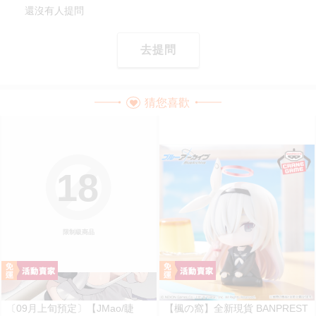
還沒有人提問
去提問
猜您喜歡
18
限制級商品
〔09月上旬預定〕【JMao/睫
【楓の窩】全新現貨 BANPREST