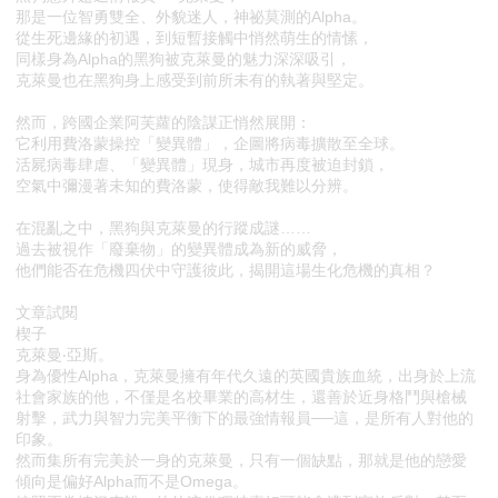
那是一位智勇雙全、外貌迷人，神祕莫測的Alpha。
從生死邊緣的初遇，到短暫接觸中悄然萌生的情愫，
同樣身為Alpha的黑狗被克萊曼的魅力深深吸引，
克萊曼也在黑狗身上感受到前所未有的執著與堅定。
然而，跨國企業阿芙蘿的陰謀正悄然展開：
它利用費洛蒙操控「變異體」，企圖將病毒擴散至全球。
活屍病毒肆虐、「變異體」現身，城市再度被迫封鎖，
空氣中彌漫著未知的費洛蒙，使得敵我難以分辨。
在混亂之中，黑狗與克萊曼的行蹤成謎……
過去被視作「廢棄物」的變異體成為新的威脅，
他們能否在危機四伏中守護彼此，揭開這場生化危機的真相？
文章試閱
楔子
克萊曼‧亞斯。
身為優性Alpha，克萊曼擁有年代久遠的英國貴族血統，出身於上流
社會家族的他，不僅是名校畢業的高材生，還善於近身格鬥與槍械
射擊，武力與智力完美平衡下的最強情報員──這，是所有人對他的
印象。
然而集所有完美於一身的克萊曼，只有一個缺點，那就是他的戀愛
傾向是偏好Alpha而不是Omega。