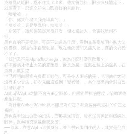
克萊曼眨眨眼，忍不住笑了出來。他笑得顫抖，眼淚瘋狂地流下，
就像看了一部完全符合自己喜好的喜劇片。
「哈哈哈！」
「你、你笑什麼？我是認真的。」
「哈哈哈！真是隻蠢狗，哈哈哈！」
「別笑了，雖然你笑起來很好看，但太過誘人，會害我硬到不
行。」
黑狗真的不是變態，可是不知道為什麼，看到克萊曼敞開心胸大笑
的模樣，卻讓他不自覺勃起。現在他的胯間又痛又硬，真的快要受
不了了。
「我們又不是Alpha和Omega，你為什麼那麼喜歡我？」
好不容易才停止大笑的克萊曼，像是放棄一直戴在臉上的面具，在
黑狗面前妥協。
他已經明白黑狗有多麼喜歡他，可是令人困惑的是，明明他們之間
沒有多少交集，初次見面還遇到「變異體」，為什麼黑狗會對自己
那麼執著？
Alpha跟Alpha之間不會有命定關係，但黑狗固執的態度，卻總讓他
產生錯覺。
「為什麼Alpha和Alpha就不能成為命定？我覺得你就是我的命定之
番啊。」
黑狗直率說出自己的想法，而那毫無謊言、沒有任何保留與隱瞞的
眼神，反而讓克萊曼自我反省。
──原來，在意Alpha這個身分，並且被它限制住的人，其實是他自
己。