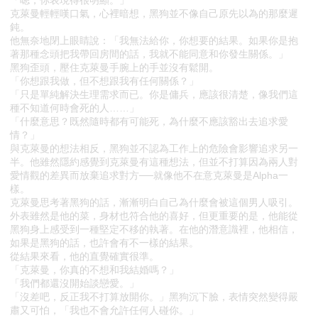
「嗯，你表現得很明顯。」
克萊曼輕輕嘆口氣，心裡暗想，黑狗並不像自己原先以為的那麼遲
鈍。
他無奈地閉上眼睛說：「我無法給你，你想要的結果。如果你是抱
著那種念頭把我帶回房間的話，我就不能同意和你發生關係。」
黑狗歪頭，壓住克萊曼手腕上的手並沒有鬆開。
「你想跟我做，但不想跟我有任何關係？」
「只是單純解決生理需求而已。你是傭兵，應該很清楚，像我們這
種不知道何時會死的人……」
「什麼意思？既然隨時都有可能死，為什麼不應該豁出去追求愛
情？」
與克萊曼的想法相反，黑狗並不認為工作上的危險會影響追求另一
半。他雖然隱約感覺到克萊曼有這種想法，但並不打算因為兩人對
愛情觀的差異而放棄追求對方──就像他不在意克萊曼是Alpha一
樣。
克萊曼思考著黑狗的話，漸漸明白自己為什麼會被這個男人吸引。
外表雖然是他的菜，身材也符合他的喜好，但更重要的是，他能從
黑狗身上感受到一種堅定不移的執著。在他的潛意識裡，他相信，
如果是黑狗的話，也許會有不一樣的結果。
從結果來看，他的直覺確實很準。
「克萊曼，你真的不想和我結婚嗎？」
「我們都還沒開始談戀愛。」
「沒差吧，反正我不打算放開你。」黑狗沉下臉，表情突然變得嚴
肅又可怕，「我也不會允許任何人碰你。」