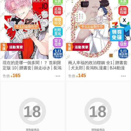
X
現在的是哪一個多聞！？ 首刷限
兩人幸福的政治聯姻 全1│贈書套
定版 10│贈書套│師走ゆき│長鴻
│犬太郎│長鴻BL漫畫│BJ4動漫
漫畫│BJ4動漫
165
145
售價
售價
18
18
限制級商品
限制級商品