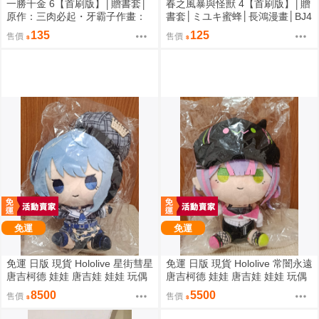
一勝千金 6【首刷版】│贈書套│
春之風暴與怪獸 4【首刷版】│贈
原作：三肉必起・牙霸子作畫：
書套│ミユキ蜜蜂│長鴻漫畫│BJ4
MAAM│長鴻漫畫│BJ4動漫
動漫
135
125
售價
售價
免運
免運
免運 日版 現貨 Hololive 星街彗星
免運 日版 現貨 Hololive 常闇永遠
唐吉柯德 娃娃 唐吉娃 娃娃 玩偶
唐吉柯德 娃娃 唐吉娃 娃娃 玩偶
ドン・キホーテ もちどる 星街す
ドン・キホーテ もちどる 常闇ト
8500
5500
售價
售價
いせい
ワ