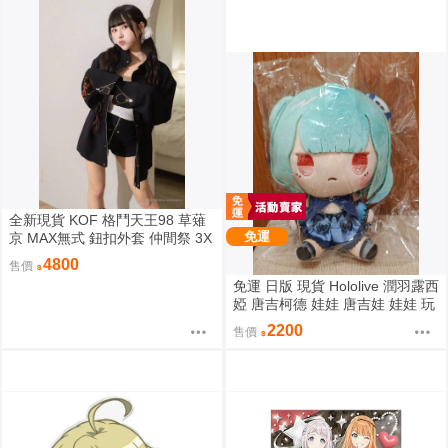
全新現貨 KOF 格鬥天王98 草薙
免運
京 MAX無式 鈕扣外套 仲間祭 3X
L 刺繡 限定聯名 外套
4800
售價
免運 日版 現貨 Hololive 潤羽露西
婭 唐吉柯德 娃娃 唐吉娃 娃娃 玩
偶 ドン・キホーテ もちどる 潤
2200
售價
羽るしあ