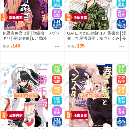
化野奇象官 3完│贈書套│ワザワ
GATE 奇幻自衛隊 10│贈書套│漫
キリ│長鴻漫畫│BJ4動漫
畫：竿尾悟原作：柳内たくみ│長
鴻漫畫│BJ4動漫
145
135
售價
售價