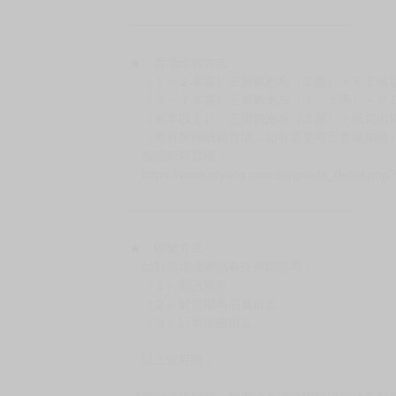
━━━━━━━━━━━━━━━━━━
★ 賣場營運、出貨時間
週一～週五 １０：００～１９：００
（假日＆國定假日休息，客服會不定時回覆）
．現貨商品：１～２天出貨（不含假日＆國定
．已上市且非現貨商品：
－每週四～日下單者，於隔週五出貨
－每週一～三下單者，於隔週四出貨
━━━━━━━━━━━━━━━━━━
★ 賣場出貨方式
［１～２本書］三層氣泡布（２圈）＋ＰＥ破
［３～７本書］三層氣泡布（４～５圈）＋Ｐ
［８本以上］ 三層氣泡布（２圈）＋紙箱出
（另有加固紙箱賣場，如有需要可至賣場加購
加固紙箱賣場：
https://www.myacg.com.tw/goods_detail.php
━━━━━━━━━━━━━━━━━━