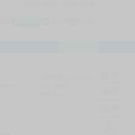
我的拍賣
訊息中心
最新公告
幫助中心
│
│
│
8 OFF
加入會員
會員登入
LINE登入
平台說明Q&A
結帳
未完成交易
0
次 (近半年)
商品
7043
件
有限公司
❔
訊息
中心
信用
99
%
常用
功能
TOP