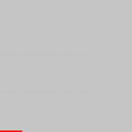
上架時間
本頁面最後編輯時間
2026-03-12 16:25:12
2026-03-27 17:01
必要用些特殊手段來逼卡萊爾說出心底話，殊不知