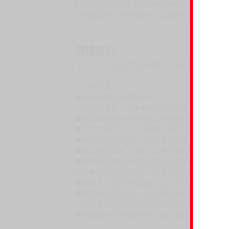
「這幅畫叫做《通往永恆的旅程》，是你跟我要
「你願意與我同行嗎，我的萊爾？」
卡萊爾的腦中想起艾許向情敵宣告，說自己是唯
著，他也會是唯一能讓艾許感到幸福的人嗎？
卡萊爾無法確定是否能為艾許帶來毫無遺憾的人
但過去一年又四個多月間，他已經訂下了五十個
這樣懂他又惹人喜愛的男人竟然要成為他的丈夫
雖然兩人結婚後連發情期都同一時間到來，因此
卡萊爾相信，即使兩名Alpha組成的家庭註定
賣場規則
【下標前，請詳閱以下事項，完全同意才請下標
［一般商品］
◆有任何問題請聯繫客服。
用評價溝通者，日後將不再提供購書服務，請另
◆預購商品的出貨時間依出版社供貨情形會有所