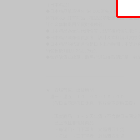
◆不同月份商品可一起結帳，等訂單內所有商品
◆預購商品皆無現貨，商品圖為示意圖，請以實
◆商品如有缺件、瑕疵，請務必取貨3日內留言
◆書籍拆封無法更換及退貨(內頁印刷瑕疵例外)
書籍有問題請不要拆封，請私訊大廚協助。
◆逾期未取且訂單取消後三個工作天內未有任何
◆書籍贈品&上市日、依出版社最終公布為主。
有時會上市前更改贈品內容或延後出版，還請注
◆網路購物取貨後開箱時建議全程錄影拍照存證
［日本精品］
◆日本精品單筆滿NT$4,000須先支付 10% 
待買家收到訂單商品，確認品項數量無誤，並確
訂金金額將退回至買動漫錢包。
◆日本精品為受注代購性質，結單後恕無法取消
◆日本精品圖像僅供參考，設計及式樣請以實際
◆日本精品的標題月份是日本上市時間，不等於
約發售後1個月-2個月抵台。
◆如遇缺貨或砍單，將另行通知並取消訂單，敬