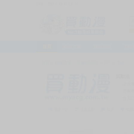
訪客，您好！
或
加入會員
首頁
動漫市集
新品預購
下殺
首頁
>
動漫市集
>
漫畫/輕小說
>
18+
>
小說
買動漫
上次
賣家
會員
賣家介紹
去逛店鋪
私訊
收藏