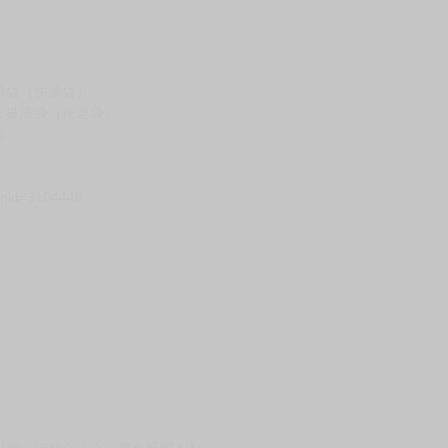
假日）
壞袋（快遞袋）
Ｅ破壞袋（快遞袋）
貨
）
?gid=3104440