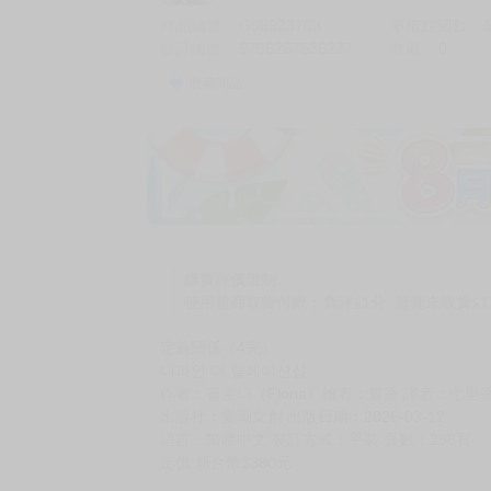
商品編號
G06923703
累積點閱數
自訂編號
9786267636237
收藏
0
收藏商品
加價購
( 共
1
件商品 )
(加購品) 買動漫★《$15元-
-
+