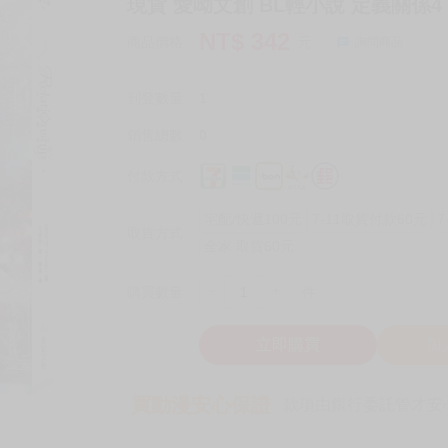
現貨 愛呦文創 BL輕小說 定義關係4 
NT$
342
商品價格
元
詢問商品
刊登數量
1
銷售總數
0
付款方式
宅配/快遞100元
7-11取貨付款60元
7
取貨方式
全家 取貨60元
-
+
購買數量
件
立即購買
加
買動漫安心保證
款項由銀行委託管才安心 