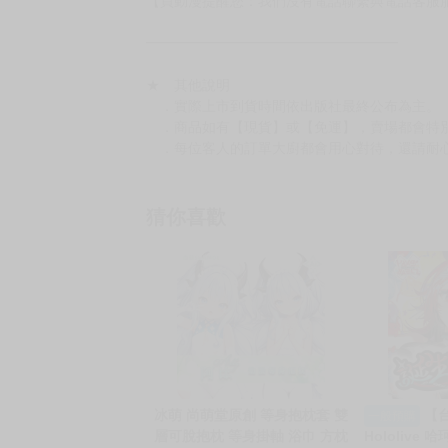
★ 聯繫方式
如對賣場或商品有任何問題可：
（１）私訊留言
（２）於賣場商品頁留言
（３）訂單回覆留言
以上皆可唷～
【買動漫提醒您：我們沒有電話聯繫與電話客服
━━━━━━━━━━━━━━━━━━
★ 其他說明
．實際上市到貨時間依出版社最終公布為主。
．商品如有【現貨】或【免運】，賣場都會特
．每位客人的訂單大廚都會用心對待，還請耐
猜你喜歡