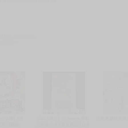
服務，請務必小心，避免受騙！】
別註明，沒有則反之。
心等候唷～