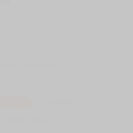
(完)
-11取貨60元
全家 取貨付款60元
入購物車
詢問商品
! 保障您每一筆付款 !