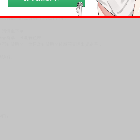
到齊後一起發貨。
品為主。
反應，逾期不受理。
反應，將直接加入黑名單，還請下單後準時取貨。
意。
，以保障買賣家雙方權益。
訂金，訂金將以專屬訂金賣場方式收取，
認收貨後，訂金賣場將由大廚取消，
，請慎重下單。
商品為準，可能有色差。
台灣到貨時間，發售及到貨時間依廠商實際出貨為準，
請諒解。