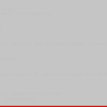
次 未完成交易≦1次 （近半年）
香
A戀代表作
折的婚禮、不按牌理出牌的蜜月旅行……
此，
多心事，對他不夠坦誠，像最近老對他露出欲言又止的神情，艾許覺得有