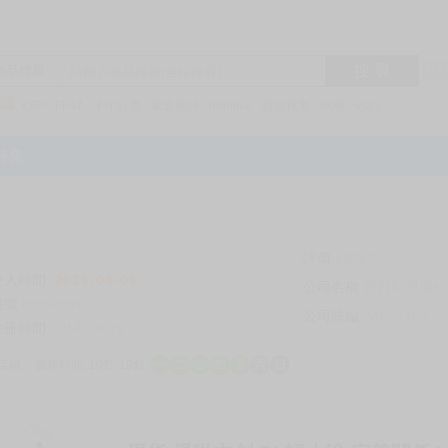
搜 尋
R1
商品標題
KSP
FF47
子午計畫
家庭教師
hololive
蔚藍檔案
鳴潮
Vspo
特集
評價
69262
登入時間
2026-08-06
公司名稱
買對動漫股份
帳號
bookstore
公司統編
24553282
註冊時間
2014-09-29
店鋪
服務時間: 10點-19點
一
二
三
四
五
六
日