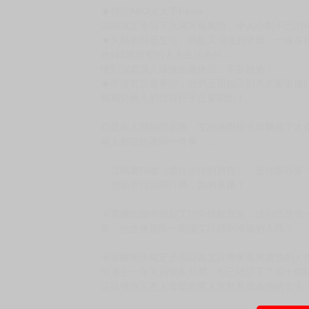
購買評價限制
使用超商取貨付款：負評≦1分 超商未取貨≦1
定義關係（4完）
디파인 더 릴레이션십
作者：플로나（Flona）繪者：響香 譯者：七里
出版社：愛呦文創 出版日期：2026-03-12
語言：繁體中文 裝訂方式：平裝 頁數：296頁
定價:新台幣$380元
★韓耽ABO文大手Flona，
以細膩文筆寫下充滿英倫風情、令人心動不已的A
★火熱的同居生活、混亂又浪漫的求婚、一波多
收錄3篇甜蜜的夫夫生活番外，
情到深處讓人落淚的最終回，不容錯過！
★即使有誤會爭吵，他們正用自己的方式愛著彼
獨屬於兩人的性福日子正要開始！
自從兩人開始同居後，艾許總覺得卡萊爾藏了太
兩人都在想著同一件事……