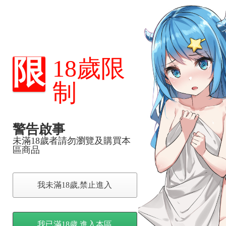
一起走的路。」
一能讓他幸福的人的那一幕，這的確是事實，艾許是他唯一的選擇，聽到
限
18歲限
生。
紀念日，默默紀錄著與艾許一起做的所有事。
制
了，這讓卡萊爾相當感動。
把卡萊爾精心策劃的蜜月旅行全都打亂了，就如同艾許的出現是卡萊爾生
和所謂的普通家庭不同，他們也一定能過得很好，他們會有獨屬於自己的幸
警告啟事
未滿18歲者請勿瀏覽及購買本
區商品
，下標後視同完全同意】
我未滿18歲,禁止進入
尋其他店家，謝謝。
變動，一旦收到就會盡快寄出。
我已滿18歲,進入本區