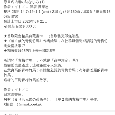
原書名 3組の幼なじみ (1)
作者：イトノコ 譯者 陳家恩
規格 25開 14.7x19x1.1 (cm) / 219 (g) / 彩160頁 / 單0頁 / 總頁數16
0頁/ 膠裝
預計上市日:2026年5月21日
定價:新台幣$ 300 元
★首刷限定精美典藏書卡！（首刷售完即無贈品）
★《差２歲的青梅竹馬》作者繪製，在社群媒體造成話題的青梅竹
馬愛情故事♡
★獨家收錄25P以上未公開新稿!!
所謂的「青梅竹馬」，不就是「命中注定」嗎？
最靠近也最遙遠，這種距離令人焦急。
在意身高的青梅竹馬；有體格差距的青梅竹馬；有年齡差距的青梅
竹馬，
這樣的三對青梅竹馬的故事。
作者：イトノコ
日本漫畫家。
另有《まりも兄弟の茶飯事》、《差２歲的青梅竹馬》等作。
X帳號：@misokooekaki