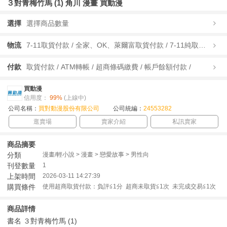
３對青梅竹馬 (1) 角川 漫畫 買動漫
選擇
選擇商品數量
物流
7-11取貨付款 / 全家、OK、萊爾富取貨付款 / 7-11純取貨 / 全家、OK、萊爾富純取貨 / 宅配/快遞 /
付款
取貨付款 / ATM轉帳 / 超商條碼繳費 / 帳戶餘額付款 /
買動漫
信用度：
99%
(上線中)
公司名稱：
買對動漫股份有限公司
公司統編：
24553282
逛賣場
賣家介紹
私訊賣家
商品摘要
分類
漫畫/輕小說 > 漫畫 > 戀愛故事 > 男性向
刊登數量
1
上架時間
2026-03-11 14:27:39
購買條件
使用超商取貨付款：負評≦1分 超商未取貨≦1次 未完成交易≦1次
商品詳情
書名 ３對青梅竹馬 (1)