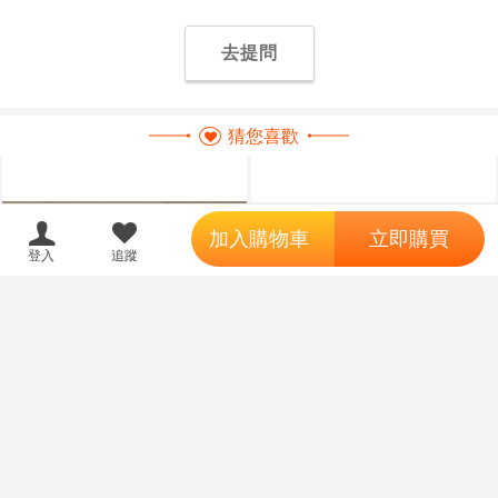
去提問
猜您喜歡
';
加入購物車
立即購買
登入
追蹤
【怨念事務所】預約 4
《豬帽子✬免訂金》預購27
預購
訂金
預購
月(免訂金) QuesQ 萊莎的鍊金工
年4月 Luminous Box 請問您今天