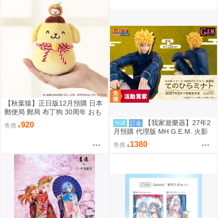
【秋葉猿】正日版12月預購 日本
郵便局 郵局 布丁狗 30周年 おも
ちもちもちマスコット 吊飾
【我家遊樂器】27年2
預購
訂金
920
售價
月預購 代理版 MH G.E.M. 火影
忍者 疾風傳 掌上系列 波風湊
1380
售價