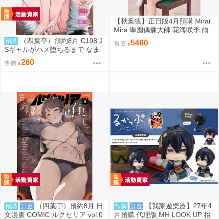
【秋葉猿】正日版4月預購 Mirai
Mira 學園偶像大師 花海咲季 雨
後鳶尾花 特訓前 1/7 PVC 完成品
（四葉亭）預約8月 C108 J
預購
5460
售價
Sギャルがハメ堕ちるまで なま
もななせ
260
售價
（四葉亭）預約8月 日
【我家遊樂器】27年4
預購
訂金
預購
訂金
文漫畫 COMIC ルクセリア vol.0
月預購 代理版 MH LOOK UP 抬