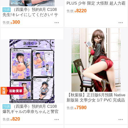
PLUS 少年 限定 大怪獸 超人力霸
王 迪卡 迪迦 超古代鳥 美爾巴 少
（四葉亭）預約8月 C108
預購
8220
售價
限
先生!キレイにしてください! サ
メジマ
300
售價
【秋葉猿】正日版6月預購 Native
新版裝 文學少女 1/7 PVC 完成品
（四葉亭）預約8月 C108
預購
7590
售價
爆乳ギャルの幸奈ちゃんと警官
コスエッチ 新刊套組 猫耳と黒マ
820
售價
スク