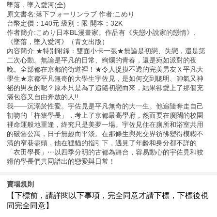
墜落，墜入愛河(全)
原文書名:落下フォーリンラブ 作者:こめり
台幣定價：140元 級別：限 開本：32K
作者簡介:こめり日本BL漫畫家。作品有《失戀小說家的戀情》、
《墜落，墜入愛河》（青文出版）
內容簡介:★特別附錄：雙面小卡一張★無論是初戀、失戀，還是第
二次心動。無論是平凡的日常、絢爛的青春，還是宛如派對的夜
晚。全部都在京都的街道裡！★令人捉摸不透的完美男友Ｘ平凡大
學生★京都平凡無奇的大學生宇佐見，是如何交到聰明、帥氣又神
祕的男友的呢？原本只是為了追隨初戀而來，結果卻愛上了那個充
滿包容又自由奔放的人!!
我——沉溺於性愛。宇佐見是平凡無奇的大一生。他追隨奪走自己
初吻的「杵築學長」，考上了京都最高學府，然而要在廣闊的校園
裡命運般地重逢，終究只是美夢一場。宇佐見住在廁所和浴室共用
的破舊公寓，日子無趣而平淡。在那條生與死交界彷彿變得模糊不
清的窄巷盡頭，他在狸貓的指引下，遇見了年齡和身分都不詳的
「衣田學長」⋯以四季分明的古都為舞台，容易動心的宇佐見和狡
猾的學長們共同譜出的戀愛與日常！
賣場規則