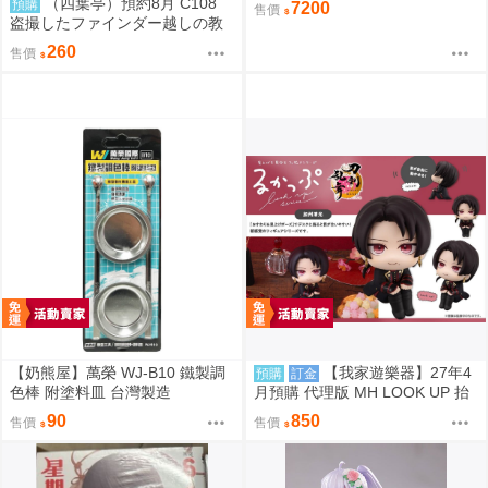
（四葉亭）預約8月 C108
預購
7200
售價
成品
盗撮したファインダー越しの教
え子 なまもななせ
260
售價
【奶熊屋】萬榮 WJ-B10 鐵製調
【我家遊樂器】27年4
預購
訂金
色棒 附塗料皿 台灣製造
月預購 代理版 MH LOOK UP 抬
頭系列 刀劍亂舞ONLINE 加州清
90
850
售價
售價
光