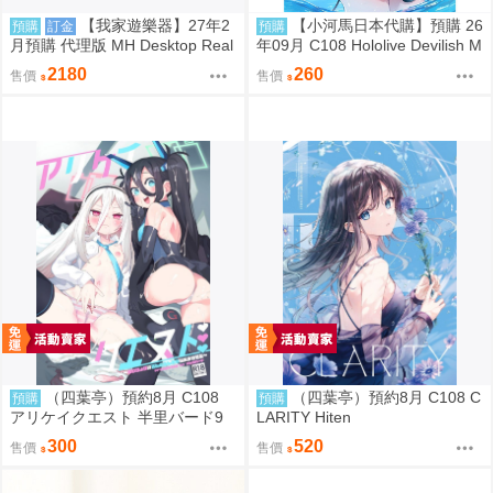
【我家遊樂器】27年2
【小河馬日本代購】預購 26
預購
訂金
預購
月預購 代理版 MH Desktop Real
年09月 C108 Hololive Devilish M
McCoy 七龍珠 06 孫悟空&布瑪
aid 繪師:にゃろめ
2180
260
售價
售價
限定復刻版
（四葉亭）預約8月 C108
（四葉亭）預約8月 C108 C
預購
預購
アリケイクエスト 半里バード9
LARITY Hiten
300
520
售價
售價