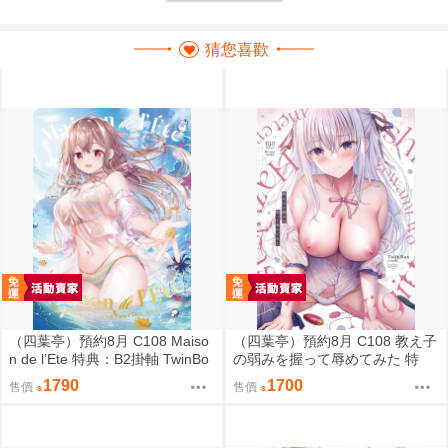
猜您喜歡
（四葉亭）預約8月 C108 Maiso
（四葉亭）預約8月 C108 教え子
n de l’Ete 特典：B2掛軸 TwinBo
の弱みを握って辱めてみた 特
x
典：B2掛軸 TwinBox
1790
1700
售價
售價