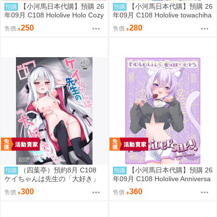
【小河馬日本代購】預購 26
【小河馬日本代購】預購 26
預購
預購
年09月 C108 Hololive Holo Cozy
年09月 C108 Hololive towachiha
Night 繪師:さめあんこ
album2 繪師:柊シン
250
280
售價
售價
（四葉亭）預約8月 C108
【小河馬日本代購】預購 26
預購
預購
ケイちゃんは先生の「大好き」
年09月 C108 Hololive Anniversa
に弱い morito
ry 繪師:etomato
300
360
售價
售價