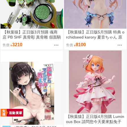
【秋葉猿】正日版3月預購 魂商
【秋葉猿】正日版5月預購 特典 o
店 PB SHF 真骨彫 真骨雕 假面騎
rchidseed karory 夏音ちゃん 原
士 鎧武 斬月 哈密瓜
畫 1/6 PVC 完成品
3210
8100
售價
售價
【秋葉猿】正日版4月預購 Lumin
ous Box 請問您今天要來點兔子
嗎？ 保登心愛 禮服 1/7 PVC 完