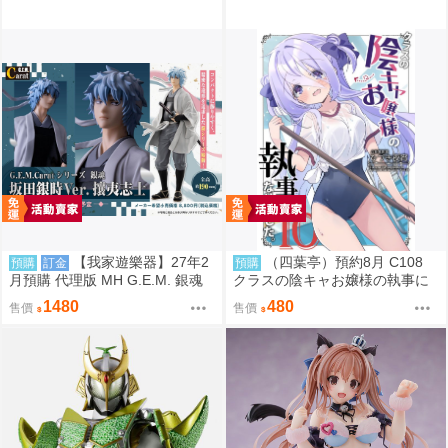
【我家遊樂器】27年2
（四葉亭）預約8月 C108
預購
訂金
預購
月預購 代理版 MH G.E.M. 銀魂
クラスの陰キャお嬢様の執事に
坂田銀時 攘夷志士
なりました10 ひづき夜宵
1480
480
售價
售價