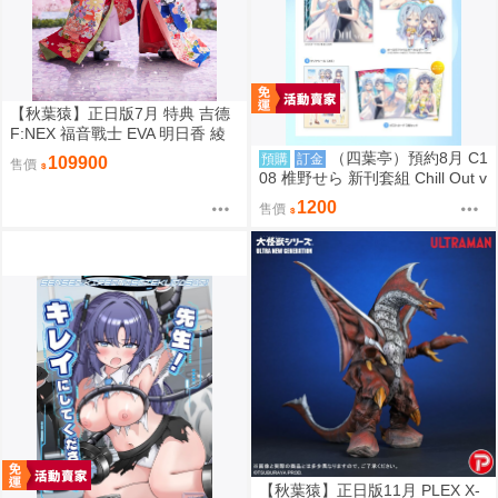
【秋葉猿】正日版7月 特典 吉德
F:NEX 福音戰士 EVA 明日香 綾
波零 日本人形 1/4 PVC 完成品
（四葉亭）預約8月 C1
預購
訂金
109900
售價
套組
08 椎野せら 新刊套組 Chill Out v
ol.4
1200
售價
【秋葉猿】正日版11月 PLEX X-