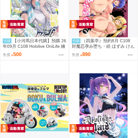
【小河馬日本代購】預購 26
（四葉亭）預約8月 C108
預購
預購
年09月 C108 Hololive OniLife 繪
対魔忍孕み堕ち・続 ほずみ けん
師:HAGE
じ
500
890
售價
售價