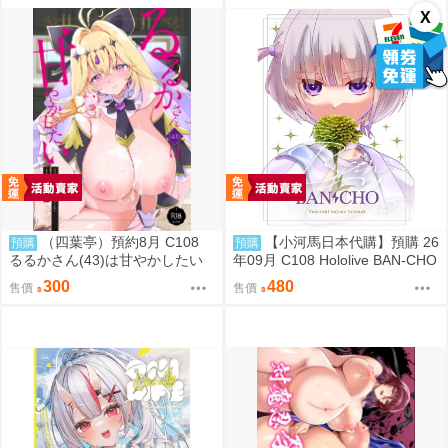
X
（四葉亭）預約8月 C108
【小河馬日本代購】預購 26
預購
預購
るるかさん(43)は甘やかしたい
年09月 C108 Hololive BAN-CHO
もずや紫
繪師:めりる こまひと
300
480
售價
售價