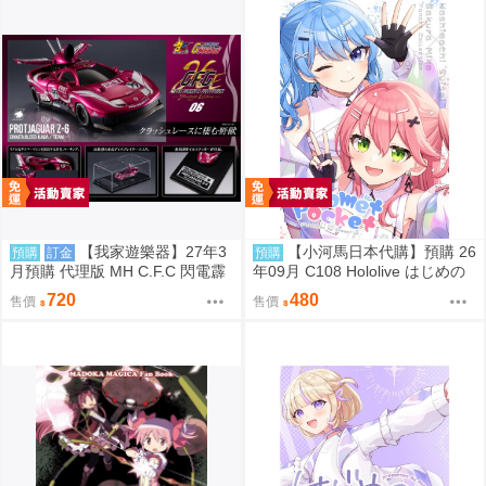
【我家遊樂器】27年3
【小河馬日本代購】預購 26
預購
訂金
預購
月預購 代理版 MH C.F.C 閃電霹
年09月 C108 Hololive はじめの
靂車 新世紀GPX 原始美洲豹Z-6
一歩め! 繪師:阿古わざき
720
480
售價
售價