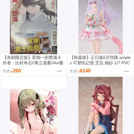
【首刷限定版】星期一的豐滿 6
【秋葉猿】正日版6月預購 aniple
作者：比村奇石//東立漫畫//Avi書
x 可塑性記憶 艾拉 婚紗 1/7 PVC
店
完成品
200
6140
售價
售價