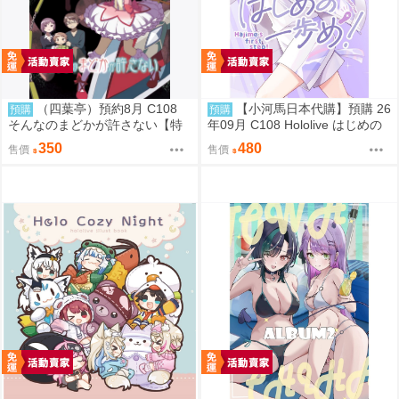
（四葉亭）預約8月 C108
【小河馬日本代購】預購 26
預購
預購
そんなのまどかが許さない【特
年09月 C108 Hololive はじめの
典付】 ゲッチュんち
一歩め! 繪師:阿古わざき
350
480
售價
售價