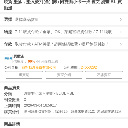
現貨 墜落，墜入愛河(全) (限) 附雙面小卡一張 青文 漫畫 BL 買
動漫
選擇
選擇商品數量
物流
7-11取貨付款 / 全家、OK、萊爾富取貨付款 / 7-11純取貨 / 全家、OK、萊爾富純取貨 / 宅配/快遞 /
付款
取貨付款 / ATM轉帳 / 超商條碼繳費 / 帳戶餘額付款 /
買動漫
信用度：
99%
44 分鐘前上線
公司名稱：
買對動漫股份有限公司
公司統編：
24553282
逛賣場
賣家介紹
私訊賣家
商品摘要
分類
漫畫/輕小說 > 漫畫 > BL/GL > BL
刊登數量
2
上架時間
2026-03-04 18:59:17
購買條件
使用超商取貨付款：負評≦1分 超商未取貨≦1次 未完成交易≦1次
商品詳情