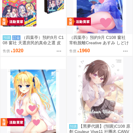
（四葉亭）預約9月 C1
（四葉亭）預約9月 C108 窗社
預購
訂金
08 窗社 天選庶民的真命之選 皮
常軌脫離Creative あすみ しどけ
革製名片夾 0814
ない浴衣ver B1&B2掛軸 0814
1020
1960
售價
售價
【黑夢代購】(預購)C108 原
預購
創 Couleur Vive11 社團名:CANV