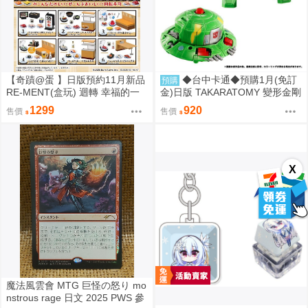
【奇蹟@蛋 】日版預約11月新品
◆台中卡通◆預購1月(免訂
預購
RE-MENT(盒玩) 迴轉 幸福的一
金)日版 TAKARATOMY 變形金剛
盤 藏壽司 中盒販售
NL-06 地球火種 宇宙飛碟 Cosm
1299
920
售價
售價
os
X
魔法風雲會 MTG 巨怪の怒り mo
nstrous rage 日文 2025 PWS 參