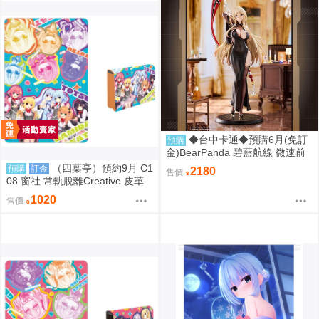
◆台中卡通◆預購6月(免訂
預購
金)BearPanda 碧藍航線 微速前
行 奧德莉亞 俾斯麥 1/6 附特典 1
（四葉亭）預約9月 C1
預購
訂金
2180
售價
107
08 窗社 常軌脫離Creative 皮革
製名片夾 0814
1020
售價