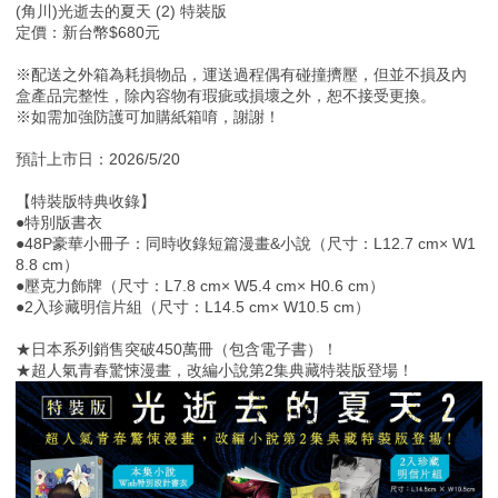
(角川)光逝去的夏天 (2) 特裝版
定價：新台幣$680元
※配送之外箱為耗損物品，運送過程偶有碰撞擠壓，但並不損及內
盒產品完整性，除內容物有瑕疵或損壞之外，恕不接受更換。
※如需加強防護可加購紙箱唷，謝謝！
預計上市日：2026/5/20
【特裝版特典收錄】
●特別版書衣
●48P豪華小冊子：同時收錄短篇漫畫&小說（尺寸：L12.7 cm× W1
8.8 cm）
●壓克力飾牌（尺寸：L7.8 cm× W5.4 cm× H0.6 cm）
●2入珍藏明信片組（尺寸：L14.5 cm× W10.5 cm）
★日本系列銷售突破450萬冊（包含電子書）！
★超人氣青春驚悚漫畫，改編小說第2集典藏特裝版登場！