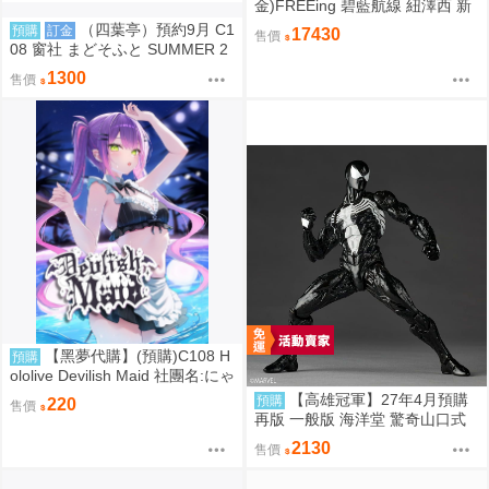
金)FREEing 碧藍航線 紐澤西 新
澤西 宿舍計劃Ver. 1/3 0917
（四葉亭）預約9月 C1
預購
訂金
17430
售價
08 窗社 まどそふと SUMMER 2
026 精品組 0814
1300
售價
【黑夢代購】(預購)C108 H
預購
ololive Devilish Maid 社團名:にゃ
ろめのちゅーる 繪師:にゃろめ
【高雄冠軍】27年4月預購
預購
220
售價
再版 一般版 海洋堂 驚奇山口式
黑色戰衣蜘蛛人 共生體蜘蛛人 免
2130
售價
訂金0928