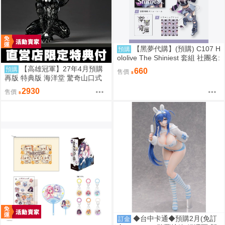
【黑夢代購】(預購) C107 H
預購
ololive The Shiniest 套組 社團名:
にゃろめのちゅーる 繪師:にゃろ
【高雄冠軍】27年4月預購
預購
660
售價
め
再版 特典版 海洋堂 驚奇山口式
黑色戰衣蜘蛛人 共生體蜘蛛人 免
2930
售價
訂金0928
◆台中卡通◆預購2月(免訂
訂金