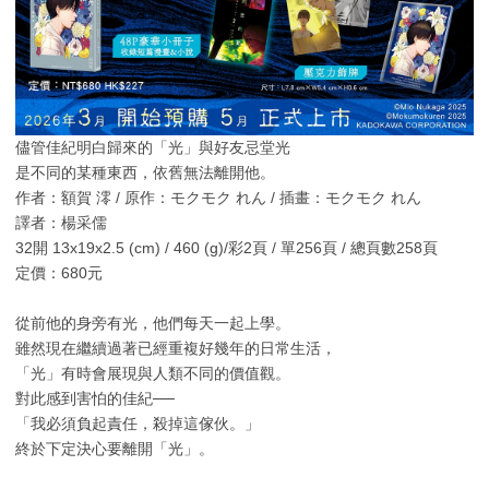
儘管佳紀明白歸來的「光」與好友忌堂光
是不同的某種東西，依舊無法離開他。
作者：額賀 澪 / 原作：モクモク れん / 插畫：モクモク れん
譯者：楊采儒
32開 13x19x2.5 (cm) / 460 (g)/彩2頁 / 單256頁 / 總頁數258頁
定價：680元
從前他的身旁有光，他們每天一起上學。
雖然現在繼續過著已經重複好幾年的日常生活，
「光」有時會展現與人類不同的價值觀。
對此感到害怕的佳紀──
「我必須負起責任，殺掉這傢伙。」
終於下定決心要離開「光」。