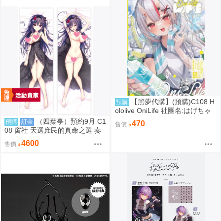
【黑夢代購】(預購)C108 H
預購
ololive OniLife 社團名:はげちゃ
った 繪師: HAGE
（四葉亭）預約9月 C1
預購
訂金
470
售價
08 窗社 天選庶民的真命之選 奏
命 抱枕套 0814
4600
售價