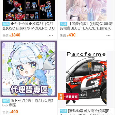
◆台中卡通◆預購2月(免訂
【黑夢代購】(預購)C108 蔚
預購
預購
金)GSC 組裝模型 MODEROID U
藍檔案BLUE TEA ADE 社團名:Kl
FO戰士阿波羅 大阿波羅 0906
ee-on 繪師:Klee-on
1840
430
售價
售價
徹 FF47預購｜原創 代理醬
預購
6-6 專區
[蜜瓜動漫同人周邊代購][P-
預購
400
售價