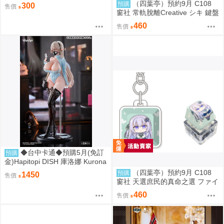
加賞 Promo
（四葉亭）預約9月 C108
預購
300
售價
窗社 常軌脫離Creative シキ 鍵盤
按鍵造型鑰匙圈 0814
460
售價
◆台中卡通◆預購5月(免訂
預購
金)Hapitopi DISH 庫洛娜 Kurona
盛情邀請 1/6 1107
（四葉亭）預約9月 C108
預購
1450
售價
窗社 天選庶民的真命之選 ファイ
ブ 鍵盤按鍵造型鑰匙圈 0814
460
售價