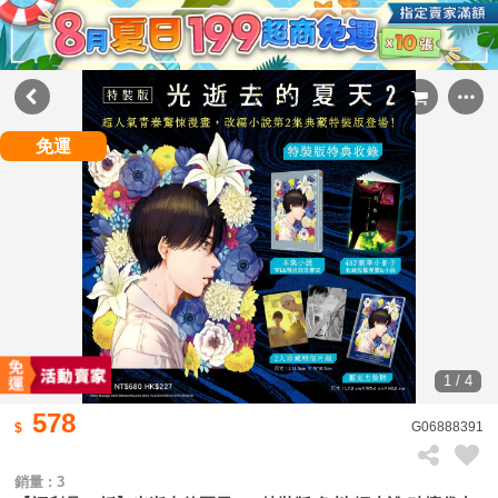
免運
1 / 4
578
G06888391
銷量 : 3