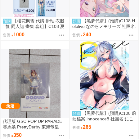
【櫻花楓雪 代購 掛軸 衣服
【黑夢代購】(預購)C108 H
預購
預購
T恤 同人誌 畫集 套組】C108 夏
ololive なのらメモリーズ 社團名:
色しずく カントク 監督 5年目の
たこあげ日和 繪師:たこあげ
1000
240
售價
售價
放課後
免運
【黑夢代購】(預購)C108 蔚
預購
藍檔案 innocence8 社團名:にこ
代理版 GSC POP UP PARADE
にこげんき 繪師:子野日
賽馬娘 PrettyDerby 東海帝皇
265
售價
350
售價