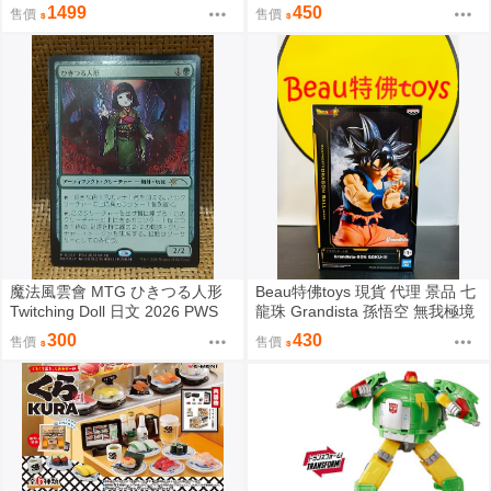
場景 中盒販售
mzi 音乃瀬奏 hololive
1499
450
售價
售價
魔法風雲會 MTG ひきつる人形
Beau特佛toys 現貨 代理 景品 七
Twitching Doll 日文 2026 PWS
龍珠 Grandista 孫悟空 無我極境
參加賞 Promo
自在極意 兆 0206
300
430
售價
售價