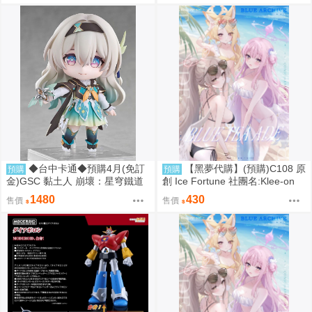
◆台中卡通◆預購4月(免訂
【黑夢代購】(預購)C108 原
預購
預購
金)GSC 黏土人 崩壞：星穹鐵道
創 Ice Fortune 社團名:Klee-on
流螢 0906
繪師:Klee-on
1480
430
售價
售價