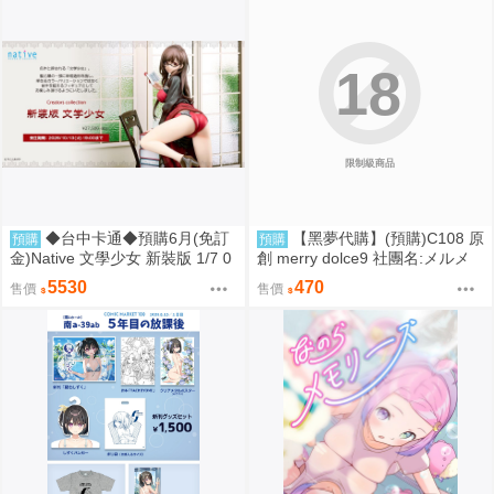
18
限制級商品
◆台中卡通◆預購6月(免訂
【黑夢代購】(預購)C108 原
預購
預購
金)Native 文學少女 新裝版 1/7 0
創 merry dolce9 社團名:メルメ
917
リー 繪師:三つ葉ちょこ
5530
470
售價
售價