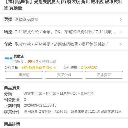
【福利品85折】光逝去的夏天 (2) 特裝版 角川 輕小說 破壞袋出
貨 買動漫
選擇
選擇商品數量
物流
7-11取貨付款 / 全家、OK、萊爾富取貨付款 / 7-11純取貨 / 全家、OK、萊爾富純取貨 / 宅配/快遞 /
付款
取貨付款 / ATM轉帳 / 超商條碼繳費 / 帳戶餘額付款 /
買動漫
信用度：
99%
3 小時前上線
公司名稱：
買對動漫股份有限公司
公司統編：
24553282
逛賣場
賣家介紹
私訊賣家
商品摘要
分類
漫畫/輕小說 > 輕小說 > 日系輕小說 > 驚悚推理
刊登數量
2
上架時間
2026-03-02 11:33:15
購買條件
使用超商取貨付款：負評≦1分 超商未取貨≦1次 未完成交易≦1次
商品詳情