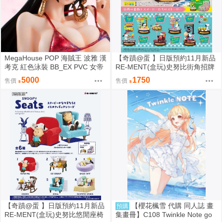
MegaHouse POP 海賊王 波雅 漢
【奇蹟@蛋 】日版預約11月新品
考克 紅色泳裝 BB_EX PVC 女帝
RE-MENT(盒玩)史努比街角招牌
蛇姬 航海王 15周年 全新現貨
場景 中盒販售
5000
1750
售價
售價
【奇蹟@蛋 】日版預約11月新品
【櫻花楓雪 代購 同人誌 畫
預購
RE-MENT(盒玩)史努比悠閒座椅
集畫冊】C108 Twinkle Note go