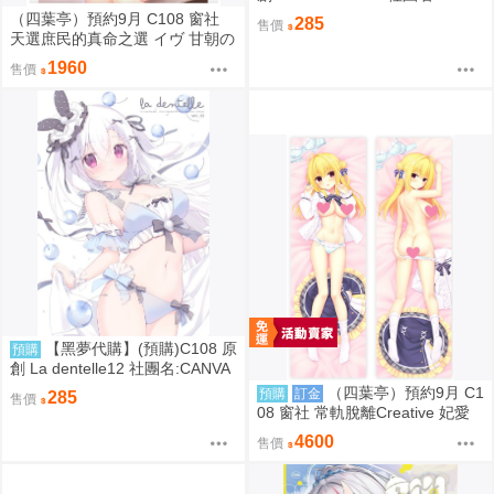
AS+GARDEN 繪師:宮坂みゆ
（四葉亭）預約9月 C108 窗社
285
售價
天選庶民的真命之選 イヴ 甘朝の
彼シャツver B1&B2掛軸 0814
1960
售價
【黑夢代購】(預購)C108 原
預購
創 La dentelle12 社團名:CANVA
S+GARDEN 繪師:宮坂みゆ
（四葉亭）預約9月 C1
預購
訂金
285
售價
08 窗社 常軌脫離Creative 妃愛
抱枕套 0814
4600
售價