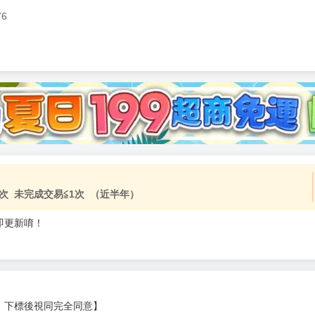
76
次 未完成交易≦1次 （近半年）
即更新唷！
，下標後視同完全同意】