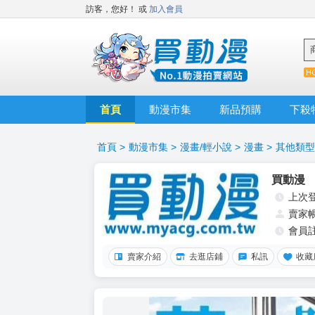
訪客，您好！
或
加入會員
首頁
動漫市集
新品預購
下殺
首頁
>
動漫市集
>
漫畫/輕小說
>
漫畫
>
其他類型
買動漫
上次
賣家
會員
賣家介紹
去逛店鋪
私訊
收藏