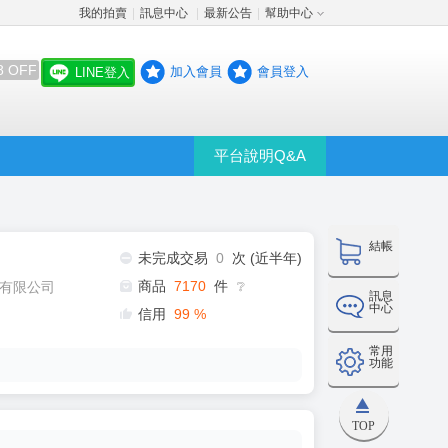
我的拍賣
訊息中心
最新公告
幫助中心
│
│
│
8 OFF
加入會員
會員登入
LINE登入
平台說明Q&A
結帳
未完成交易
0
次 (近半年)
商品
7170
件
有限公司
❔
訊息
中心
信用
99
%
常用
功能
TOP