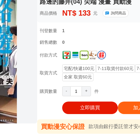
路邊的藤井(04) 尖端 漫畫 買動漫
NT$
133
商品價格
元
詢問商品
刊登數量
1
銷售總數
0
付款方式
宅配/快遞100元
7-11取貨付款60元
7
取貨方式
全家 取貨60元
-
+
購買數量
件
立即購買
加
買動漫安心保證
款項由銀行委託管才安心 