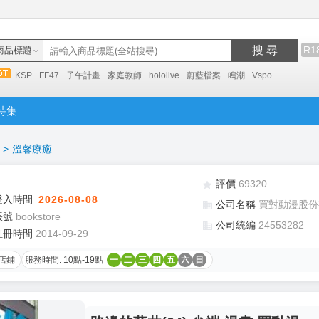
搜 尋
R1
商品標題
KSP
FF47
子午計畫
家庭教師
hololive
蔚藍檔案
鳴潮
Vspo
特集
>
溫馨療癒
評價
69320
登入時間
2026-08-08
公司名稱
買對動漫股份
帳號
bookstore
公司統編
24553282
註冊時間
2014-09-29
店鋪
服務時間: 10點-19點
一
二
三
四
五
六
日