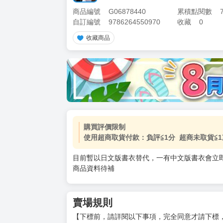
商品編號
G06878440
累積點閱數
自訂編號
9786264550970
收藏
0
收藏商品
購買評價限制
使用超商取貨付款：負評≦1分 超商未取貨≦1
目前暫以日文版書衣替代，一有中文版書衣會立
商品資料待補
賣場規則
【下標前，請詳閱以下事項，完全同意才請下標