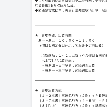
◆日本精品的標題月份是日本上市時間，不等於
約發售後1個月-2個月抵台。
◆如遇缺貨或砍單，將另行通知並取消訂單，敬
━━━━━━━━━━━━━━━━━━
★ 賣場營運、出貨時間
週一～週五 １０：００～１９：００
（假日＆國定假日休息，客服會不定時回覆）
．現貨商品：１～２天出貨（不含假日＆國定
．已上市且非現貨商品：
－每週四～日下單者，於隔週五出貨
－每週一～三下單者，於隔週四出貨
━━━━━━━━━━━━━━━━━━
★ 賣場出貨方式
［１～２本書］三層氣泡布（２圈）＋ＰＥ破
［３～７本書］三層氣泡布（４～５圈）＋Ｐ
［８本以上］ 三層氣泡布（２圈）＋紙箱出