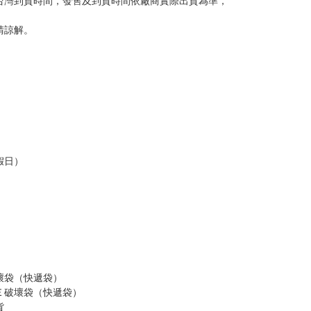
台灣到貨時間，發售及到貨時間依廠商實際出貨為準，
請諒解。
假日）
壞袋（快遞袋）
Ｅ破壞袋（快遞袋）
貨