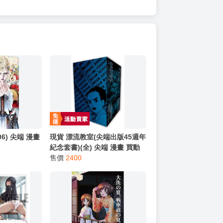
6) 尖端 漫畫
現貨 漂流教室(尖端出版45週年
紀念套書)(全) 尖端 漫畫 買動
漫
售價
2400