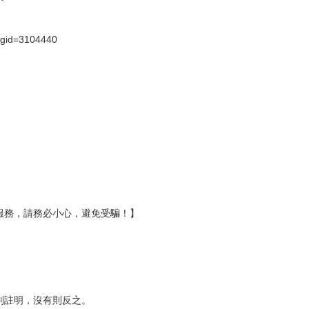
）
?gid=3104440
服務，請務必小心，避免受騙！】
別註明，沒有則反之。