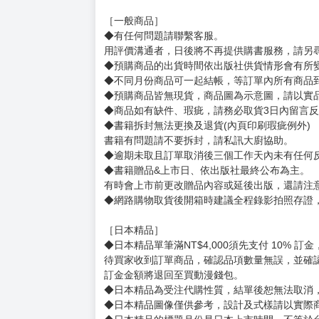
［一般商品］
◆有任何問題請聯繫客服。
用評價溝通者，日後將不再提供購書服務，請另
◆預購商品的出貨時間依出版社供貨情形會有所
◆不同月份商品可一起結帳，等訂單內所有商品
◆預購商品皆無現貨，商品圖為示意圖，請以實
◆商品如有缺件、瑕疵，請務必取貨3日內留言
◆書籍拆封無法更換及退貨(內頁印刷瑕疵例外)
書籍有問題請不要拆封，請私訊大廚協助。
◆逾期未取且訂單取消後三個工作天內未有任何
◆書籍贈品&上市日、依出版社最終公布為主。
有時會上市前更改贈品內容或延後出版，還請注
◆網路購物取貨後開箱時建議全程錄影拍照存證
［日本精品］
◆日本精品單筆滿NT$4,000須先支付 10% 
待買家收到訂單商品，確認品項數量無誤，並確
訂金金額將退回至買動漫錢包。
◆日本精品為受注代購性質，結單後恕無法取消
◆日本精品圖像僅供參考，設計及式樣請以實際