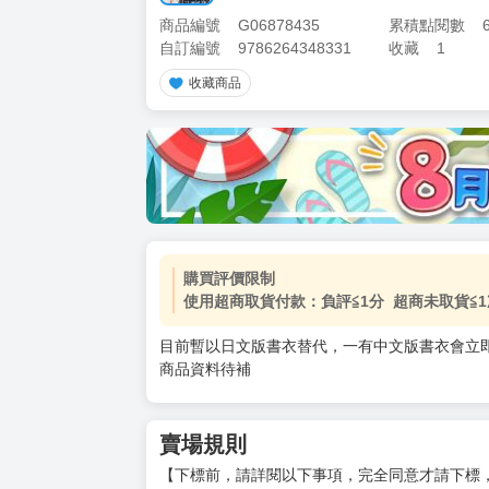
商品編號
G06878435
累積點閱數
自訂編號
9786264348331
收藏
1
收藏商品
購買評價限制
使用超商取貨付款：負評≦1分 超商未取貨≦1
目前暫以日文版書衣替代，一有中文版書衣會立
商品資料待補
賣場規則
【下標前，請詳閱以下事項，完全同意才請下標