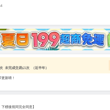
64
次 未完成交易≦1次 （近半年）
即更新唷！
，下標後視同完全同意】