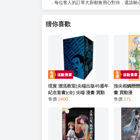
．每位客人的訂單大廚都會用心對待，還請耐
猜你喜歡
現貨 漂流教室(尖端出版45週年
指尖相觸戀戀不
紀念套書)(全) 尖端 漫畫 買動
畫 買動漫
漫
售價
2400
售價
171