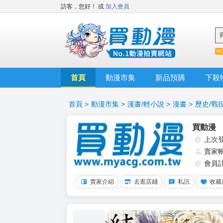
訪客，您好！
或
加入會員
首頁
動漫市集
新品預購
下殺
首頁
>
動漫市集
>
漫畫/輕小說
>
漫畫
>
歷史/戰
買動漫
上次
賣家
會員
賣家介紹
去逛店鋪
私訊
收藏