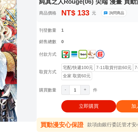
純真之人Rouge(06) 尖端 漫畫 買動
NT$
133
商品價格
元
詢問商品
刊登數量
1
銷售總數
0
付款方式
宅配/快遞100元
7-11取貨付款60元
7
取貨方式
全家 取貨60元
-
+
購買數量
件
立即購買
加
買動漫安心保證
款項由銀行委託管才安心 