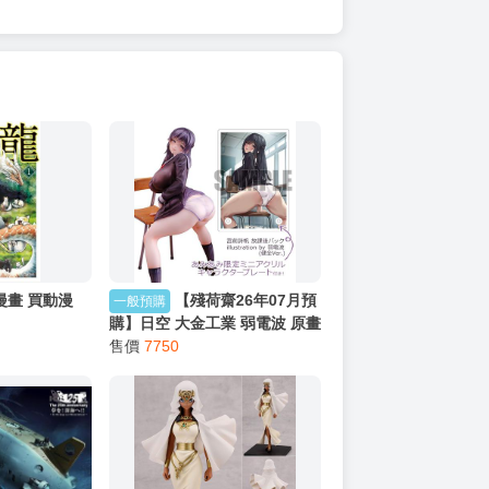
 漫畫 買動漫
【殘荷齋26年07月預
一般預購
購】日空 大金工業 弱電波 原畫
宮前詩帆 放學後折返 1/6 附特
售價
7750
典