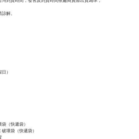
台灣到貨時間，發售及到貨時間依廠商實際出貨為準，
請諒解。
假日）
壞袋（快遞袋）
Ｅ破壞袋（快遞袋）
貨