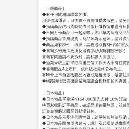
［一般商品］
◆有任何問題請聯繫客服。
用評價溝通者，日後將不再提供購書服務，請另
◆預購商品的出貨時間依出版社供貨情形會有所
◆不同月份商品可一起結帳，等訂單內所有商品
◆預購商品皆無現貨，商品圖為示意圖，請以實
◆商品如有缺件、瑕疵，請務必取貨3日內留言
◆書籍拆封無法更換及退貨(內頁印刷瑕疵例外)
書籍有問題請不要拆封，請私訊大廚協助。
◆逾期未取且訂單取消後三個工作天內未有任何
◆書籍贈品&上市日、依出版社最終公布為主。
有時會上市前更改贈品內容或延後出版，還請注
◆網路購物取貨後開箱時建議全程錄影拍照存證
［日本精品］
◆日本精品單筆滿NT$4,000須先支付 10% 
待買家收到訂單商品，確認品項數量無誤，並確
訂金金額將退回至買動漫錢包。
◆日本精品為受注代購性質，結單後恕無法取消
◆日本精品圖像僅供參考，設計及式樣請以實際