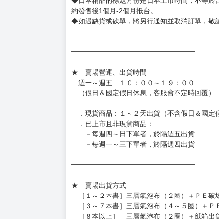
◆日本精品的標題月份是日本上市時間，不等於
約發售後1個月-2個月抵台。
◆如遇缺貨或砍單，將另行通知並取消訂單，敬
━━━━━━━━━━━━━━━━━━
★ 賣場營運、出貨時間
週一～週五 １０：００～１９：００
（假日＆國定假日休息，客服會不定時回覆）
．現貨商品：１～２天出貨（不含假日＆國定
．已上市且非現貨商品：
－每週四～日下單者，於隔週五出貨
－每週一～三下單者，於隔週四出貨
━━━━━━━━━━━━━━━━━━
★ 賣場出貨方式
［１～２本書］三層氣泡布（２圈）＋ＰＥ破
［３～７本書］三層氣泡布（４～５圈）＋Ｐ
［８本以上］ 三層氣泡布（２圈）＋紙箱出