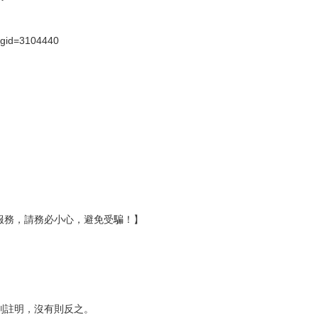
）
?gid=3104440
服務，請務必小心，避免受騙！】
別註明，沒有則反之。