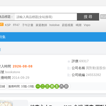
搜 尋
R1
商品標題
KSP
FF47
子午計畫
家庭教師
hololive
蔚藍檔案
鳴潮
Vspo
特集
役
評價
69317
登入時間
2026-08-08
公司名稱
買對動漫股份
帳號
bookstore
公司統編
24553282
註冊時間
2014-09-29
店鋪
服務時間: 10點-19點
一
二
三
四
五
六
日