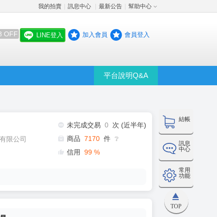
我的拍賣
訊息中心
最新公告
幫助中心
│
│
│
8 OFF
加入會員
會員登入
LINE登入
平台說明Q&A
結帳
未完成交易
0
次 (近半年)
商品
7170
件
有限公司
❔
訊息
中心
信用
99
%
常用
功能
TOP