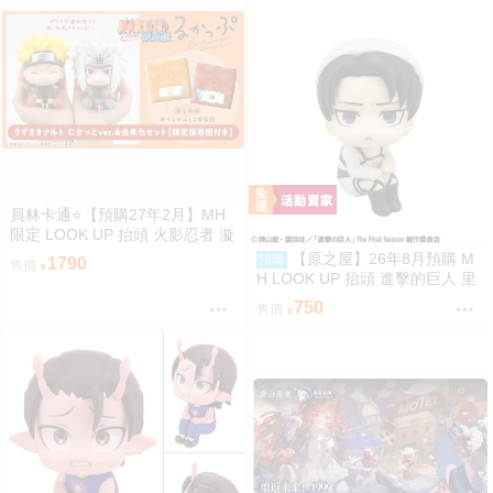
員林卡通⭐️【預購27年2月】MH
限定 LOOK UP 抬頭 火影忍者 漩
渦鳴人 自來也 套組附特典 0813
【原之屋】26年8月預購 M
預購
1790
售價
H LOOK UP 抬頭 進擊的巨人 里
維 掃除Ver 0211 0312
750
售價