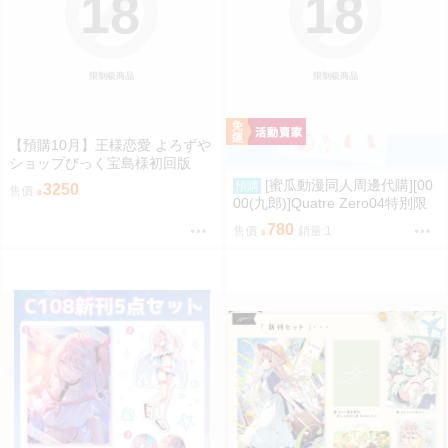
18
18
限制級商品
限制級商品
【預購10月】王様恋愛 よろずや
ショップびっく宝島様初回版
[蜜瓜動漫同人周邊代購][00
預購
3250
售價
00(九郎)]Quatre Zero04特別限
定版【メロン限定特典付】(同人
780
售價
銷量:1
誌)