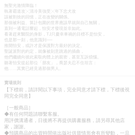
無聖光激情降臨！
執著霸道攻╳清冷美強受╳年下忠犬攻
該被割捨的回憶，正在改變的關係。
那個被利益、算計包圍的世界應該早就與自己無關，
直到一通電話響起，怡安才發現並非如此。
看著趕來醫院的身影，TJ只慶幸車禍的目標不是怡安，
也是那一刻，他意識到──
推開怡安，或許才是保護對方最好的決定。
聖誕派對的約定，就像被刻意跳過的插曲，
他們繼續向彼此索取肉體上的親密，甚至互訴煩惱。
聽著怡安提起那位「朋友」，喬瑟夫忍不住坦言：
他……其實已經見過那個男人。
賣場規則