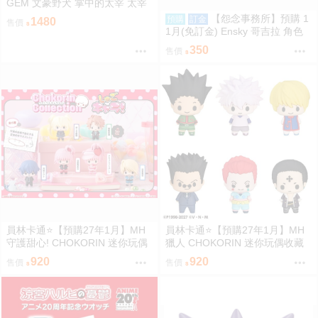
GEM 文豪野犬 掌中的太宰 太宰
治 0813
【怨念事務所】預購 1
預購
訂金
1480
售價
1月(免訂金) Ensky 哥吉拉 角色
骰子6入組 EN-D01 哥吉拉(1995)
350
售價
0816
員林卡通⭐️【預購27年1月】MH
員林卡通⭐️【預購27年1月】MH
守護甜心! CHOKORIN 迷你玩偶
獵人 CHOKORIN 迷你玩偶收藏
收藏集 第1彈 中盒6入 0813
集 第1彈 中盒6入 0813
920
920
售價
售價