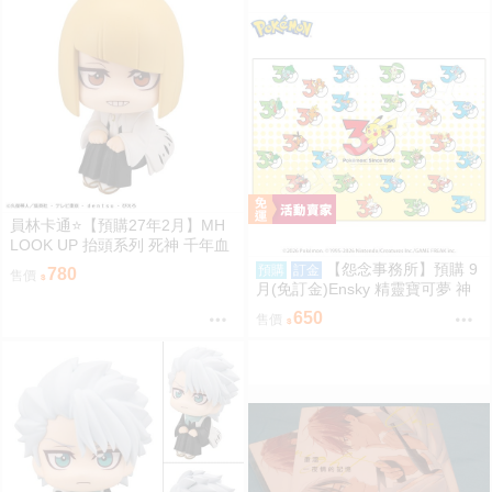
員林卡通⭐️【預購27年2月】MH
LOOK UP 抬頭系列 死神 千年血
戰篇 平子真子 0813
【怨念事務所】預購 9
預購
訂金
780
售價
月(免訂金)Ensky 精靈寶可夢 神
奇寶貝 30週年 1000片拼圖 最初
650
售價
的搭檔寶可夢 0809