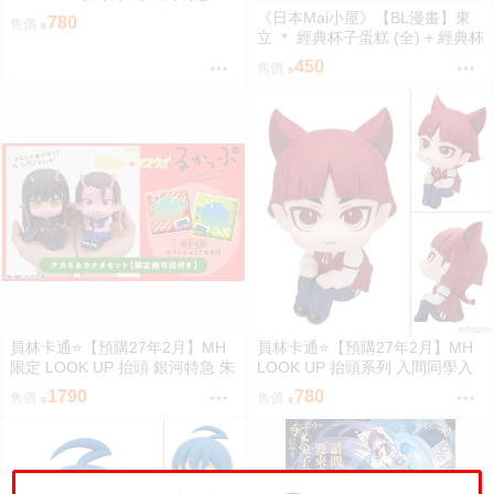
ky☆Subway 朱音 0813
《日本Mai小屋》【BL漫畫】東
780
售價
立 ＊ 經典杯子蛋糕 (全) + 經典杯
子蛋糕 with 卡布奇諾 (全) ＊ 作
450
售價
者：佐岸左岸
員林卡通⭐️【預購27年2月】MH
員林卡通⭐️【預購27年2月】MH
限定 LOOK UP 抬頭 銀河特急 朱
LOOK UP 抬頭系列 入間同學入
音 & 鐵多 套組附特典 0813
魔了！歐佩拉 0813
1790
780
售價
售價