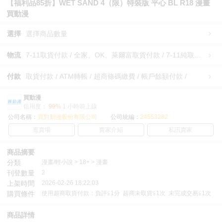
【福利品85折】WET SAND 4（限）特裝版 平心 BL R18 漫畫
買動漫
選擇
選擇商品數量
物流
7-11取貨付款 / 全家、OK、萊爾富取貨付款 / 7-11純取貨 / 全家、OK、萊爾富純取貨 / 宅配/快遞 /
付款
取貨付款 / ATM轉帳 / 超商條碼繳費 / 帳戶餘額付款 /
買動漫
信用度：
99%
1 小時前上線
公司名稱：
買對動漫股份有限公司
公司統編：
24553282
逛賣場
賣家介紹
私訊賣家
商品摘要
分類
漫畫/輕小說 > 18+ > 漫畫
刊登數量
2
上架時間
2026-02-26 18:22:03
購買條件
使用超商取貨付款：負評≦1分 超商未取貨≦1次 未完成交易≦1次
商品詳情