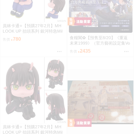
員林卡通⭐️【預購27年2月】MH
LOOK UP 抬頭系列 銀河特急Mil
ky☆Subway 鐵多 0813
食糧閣✿【預售至8/20】《重返
780
售價
未來1999》（官方藝術設定集Vo
l.2_典藏版&全套角色印象壓克力
2435
售價
擺件）重返未来1999／預售特典
／美術集／浮光掠影／維爾汀／
十四行詩／天使娜娜／諾諦卡／
虛構集
員林卡通⭐️【預購27年2月】MH
LOOK UP 抬頭系列 銀河特急Mil