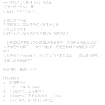
(平心)WET SAND 4（限）特裝版
定價：新台幣$860元
出版日 115年3月30日
無聖光激情降臨！
執著霸道攻╳清冷美強受╳年下忠犬攻
伏筆已悄然埋下……
此刻的他們，還會堅持與當初相同的選擇嗎？
※榮獲2022年RIDIBOOKS BL漫畫新星獎，繁體中文版續集回歸！
※伏筆已悄然埋下……此刻的他們，還會堅持與當初相同的選擇
嗎？
※當挽留的人默許離去，暗自妥協的人不再讓步……還能看清那深
埋在心底的答案嗎？
隨書附贈：精美小卡x1
特裝版內容：
1、質感PP書盒
2、《WET SAND》第4集
3、【微醺未散】流沙壓克力
4、【童年時光】透明書籤卡組（共3款）
5、【沉溺其中】明信片組（共8款）