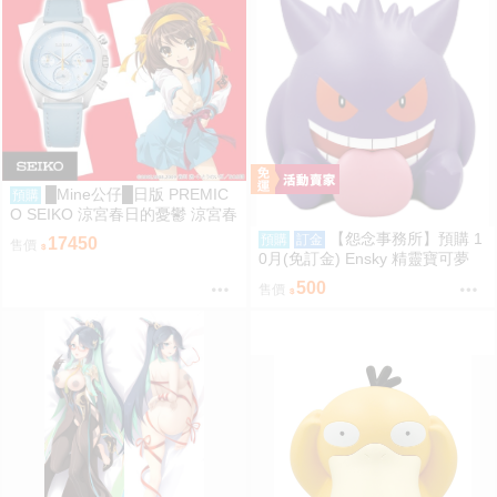
█Mine公仔█日版 PREMIC
預購
O SEIKO 涼宮春日的憂鬱 涼宮春
日 20周年紀念 20週年 手錶 聯名
【怨念事務所】預購 1
預購
訂金
17450
售價
手表
0月(免訂金) Ensky 精靈寶可夢
神奇寶貝 軟膠時間系列 寶可夢存
500
售價
錢筒 耿鬼 0816