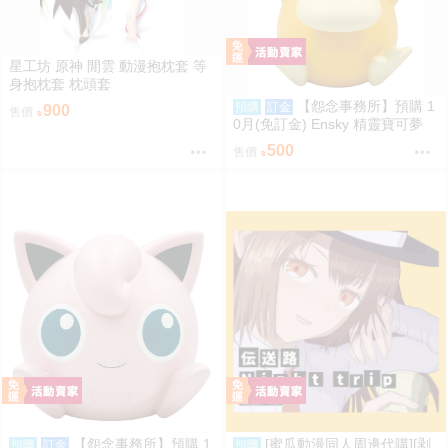
星工坊 原神 閒雲 動漫抱枕套 等
身抱枕套 枕頭套
【怨念事務所】預購 1
預購
訂金
900
售價
0月(免訂金) Ensky 精靈寶可夢
神奇寶貝 軟膠時間系列 寶可夢存
500
售價
錢筒 可達鴨 0816
【怨念事務所】預購 1
[蜜瓜動漫同人周邊代購][剥
預購
訂金
預購