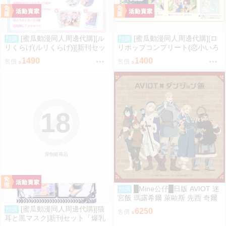
[蜜瓜動漫同人周邊代購][ル
[蜜瓜動漫同人周邊代購][ロ
預購
預購
リくらげ(ルリくらげ)][新刊セッ
リポップコンプリート(恋小いろ
ト]くらげびより in ラハイロイ
り)]【新刊セット5点セット】My
1490
1400
售價
售價
(同人誌)
Baby 6(同人誌)
18
限制級商品
█Mine公仔█日版 AVIOT 迷
預購
宮飯 瑪露希爾 萊歐斯 先西 奇爾
查克 法琳 耳機 聯名 TE-V1R-DJ
[蜜瓜動漫同人周邊代購][猫
預購
6250
售價
M
耳と黒マスク]新刊セット「爆乳