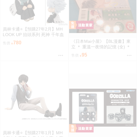
員林卡通⭐️【預購27年2月】MH
LOOK UP 抬頭系列 死神 千年血
戰篇 日番谷冬獅郎 0813
《日本Mai小屋》【BL漫畫】東
780
售價
立 ＊ 重溫一夜情的記憶 (全) ＊
作者：志々藤からり
95
售價
員林卡通⭐️【預購27年1月】MH