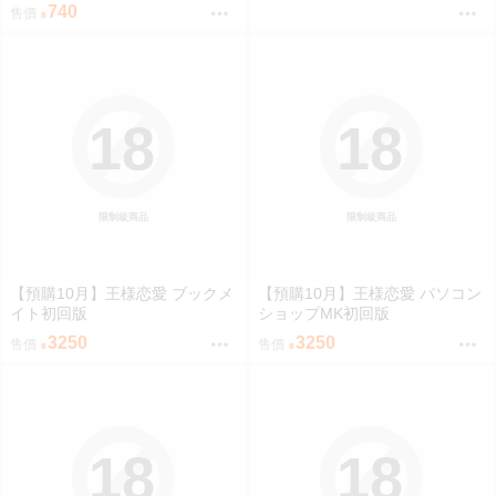
ギャルの幸奈ちゃんと警官コス
740
售價
エッチ」(同人誌)
18
18
限制級商品
限制級商品
【預購10月】王様恋愛 ブックメ
【預購10月】王様恋愛 パソコン
イト初回版
ショップMK初回版
3250
3250
售價
售價
18
18