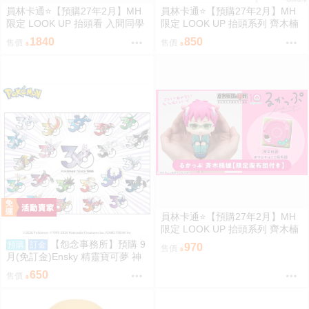
員林卡通⭐️【預購27年2月】MH
員林卡通⭐️【預購27年2月】MH
限定 LOOK UP 抬頭看 入間同學
限定 LOOK UP 抬頭系列 齊木楠
入魔了！鈴木入間 歐佩拉 套組附
雄的災難 齊木楠雄 0813
1840
850
售價
售價
特典 0813
員林卡通⭐️【預購27年2月】MH
限定 LOOK UP 抬頭系列 齊木楠
雄的災難 齊木楠雄 附特典 0813
【怨念事務所】預購 9
預購
訂金
970
售價
月(免訂金)Ensky 精靈寶可夢 神
奇寶貝 30週年 1000片拼圖 傳說
650
售價
寶可夢 0809