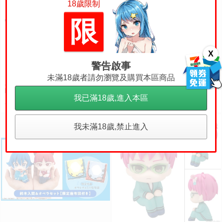
18歲限制
限
X
警告啟事
未滿18歲者請勿瀏覽及購買本區商品
員林卡通⭐️【預購27年2月】MH
【8/20預購書】請問您今天
預購
LOOK UP 抬頭系列入間同學入魔
要來點兔子嗎？ 12 作者：Koi/尖
我已滿18歲,進入本區
了！鈴木入間 0813
端漫畫/Avi書店
780
150
售價
售價
我未滿18歲,禁止進入