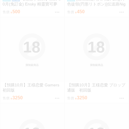
0月(免訂金) Ensky 精靈寶可夢
色徒領(円形リトポン)]伝送路Nig
神奇寶貝 軟膠時間系列 寶可夢存
ht trip(東方Project)(同人專輯)
500
450
售價
售價
錢筒 胖丁 0816
18
18
限制級商品
限制級商品
【預購10月】王様恋愛 Gamers
【預購10月】王様恋愛 プロップ
初回版
通販 初回版
3250
3250
售價
售價