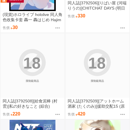
同人誌[3792506][りばい屋 (河端
りうの)]CHITCHAT DAYS (明日
方舟)
(現貨)ホロライブ hololive 同人角
330
售價
色收集卡套 轟一 轟はじめ Hajim
e 泳裝ver.（單售）
30
售價
18
18
限制級商品
限制級商品
同人誌[3792508][給食泥棒 (村
同人誌[3792509][アットホーム
雲)]私の好きなこと (綜合)
酒家 (たくのみ)]援助交配15 (原
創)
220
420
售價
售價