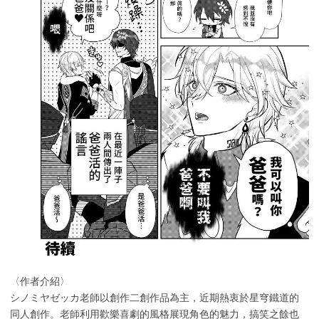
〈作者介紹〉
シノミヤゼッカ老師以創作二創作品為主，近期熱衷於星穹鐵道的
同人創作。老師利用歡樂喜劇的風格展現角色的魅力，搞笑之餘也