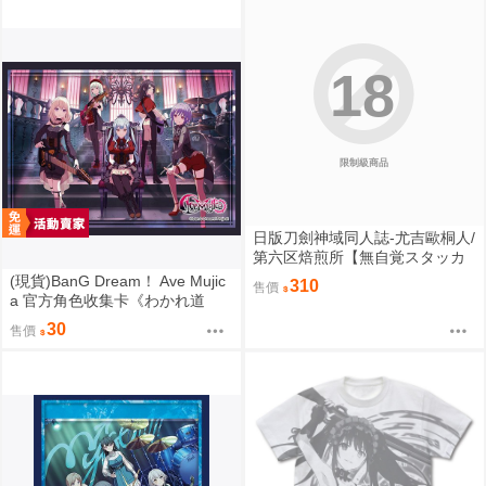
18
限制級商品
日版刀劍神域同人誌-尤吉歐桐人/
第六区焙煎所【無自覚スタッカ
ート】
(現貨)BanG Dream！ Ave Mujic
310
售價
a 官方角色收集卡《わかれ道
の、その先へ》（單售）
30
售價