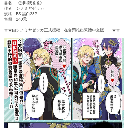
書名：《別叫我爸爸》
作者：シノミヤゼッカ
規格：B5 黑白28P
售價：240元
☆★由シノミヤゼッカ正式授權，在台灣推出繁體中文版！！★☆