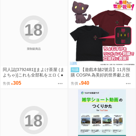
18
限制級商品
同人誌[3792481][まよけ茶屋 (ま
【遊戲本舖2號店】11月預
預購
よちゃ)]これも全部私をエロく●
購 COSPA 為美好的世界獻上祝
●したかほちゃんが悪いんだから
福！ 點仔 刺繡T恤 黑/紅 2款分售
305
940
售價
售價
ね (其他)
0822
18