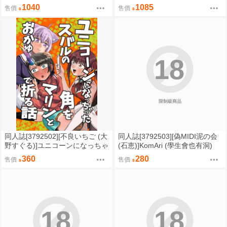
福！ 點仔 刺繡Polo衫 0822
真集 (ミリタリー)
1040
1085
售價
售價
18
限制級商品
同人誌[3792502][不良いちご (大
同人誌[3792503][偽MIDI泥の会
野すぐる)]ユニコーンになっちゃ
(石恵)]KomAri (學生會也有洞)
ったスバルの角をマリンとおか
360
280
售價
售價
ゆで折る話 (hololive )
18
18