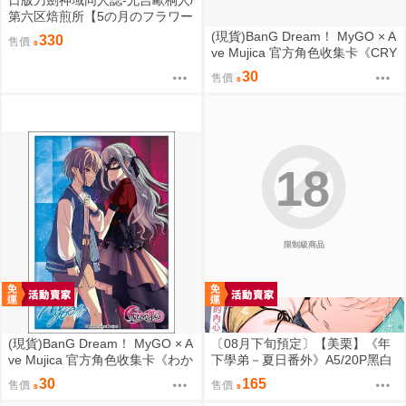
日版刀劍神域同人誌-尤吉歐桐人/
第六区焙煎所【5の月のフラワー
ムーン】
(現貨)BanG Dream！ MyGO × A
330
售價
ve Mujica 官方角色收集卡《CRY
CHIC》（單售）
30
售價
18
限制級商品
(現貨)BanG Dream！ MyGO × A
〔08月下旬預定〕【美栗】《年
ve Mujica 官方角色收集卡《わか
下學弟－夏日番外》A5/20P黑白
れ道の、その先へ》（單售）
內頁/繁體中文/無修正⬢黑市兔－
30
165
售價
售價
心動大鳥團 FF47