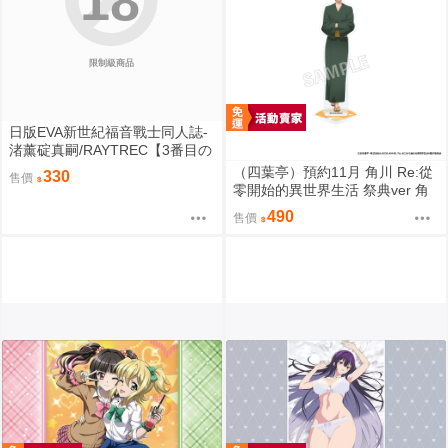
18
限制級商品
日版EVA新世紀福音戰士同人誌-
渚薰碇真嗣/RAYTREC【3番目の
呪い2】
（四葉亭）預約11月 角川 Re:從
330
售價
零開始的異世界生活 祭典ver 角
色壓克力架 0819
490
售價