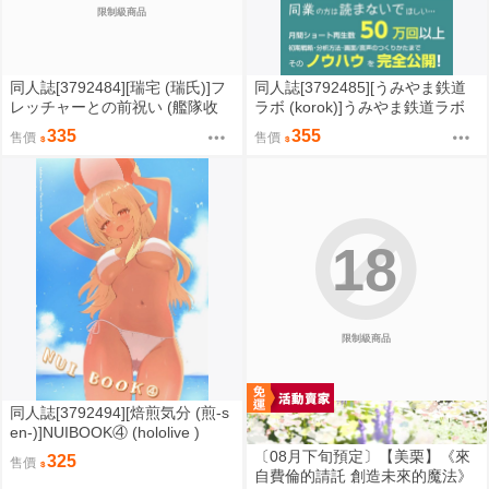
限制級商品
同人誌[3792484][瑞宅 (瑞氏)]フ
同人誌[3792485][うみやま鉄道
レッチャーとの前祝い (艦隊收
ラボ (korok)]うみやま鉄道ラボ
藏)
雑学ショート動画のつくりかた
335
355
售價
售價
(鐵道)
18
限制級商品
同人誌[3792494][焙煎気分 (煎‐s
en‐)]NUIBOOK④ (hololive )
〔08月下旬預定〕【美栗】《來
325
售價
自費倫的請託 創造未來的魔法》