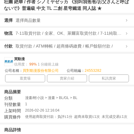
社團 絶華 / 作者 シノミヤゼッカ 《別叫我爸爸/お父さんと呼ば
ないで》普遍級 中文 TL 二創 星穹鐵道 同人誌 ★
選擇
選擇商品數量
物流
7-11取貨付款 / 全家、OK、萊爾富取貨付款 / 7-11純取貨 / 全家、OK、萊爾富純取貨 / 宅配/快遞 /
付款
取貨付款 / ATM轉帳 / 超商條碼繳費 / 帳戶餘額付款 /
買動漫
信用度：
99%
1 分鐘前上線
公司名稱：
買對動漫股份有限公司
公司統編：
24553282
逛賣場
賣家介紹
私訊賣家
商品摘要
分類
漫畫/輕小說 > 漫畫 > BL/GL > BL
刊登數量
1
上架時間
2026-02-26 12:16:04
購買條件
使用超商取貨付款：負評≦1分 超商未取貨≦1次 未完成交易≦1次
商品詳情