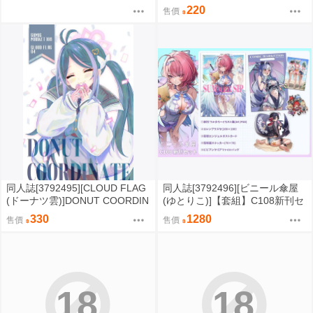
B5/32P黑白內頁/繁體中文/無修
220
售價
正⬢黑市兔－心動大鳥團 (parod
y: 葬送的芙莉蓮 葬送のフリーレ
ン Frieren) FF47
同人誌[3792495][CLOUD FLAG
同人誌[3792496][ビニール傘屋
(ドーナツ雲)]DONUT COORDIN
(ゆとりこ)]【套組】C108新刊セ
ATE (蔚藍檔案)
ット (絕區零)
330
1280
售價
售價
18
18