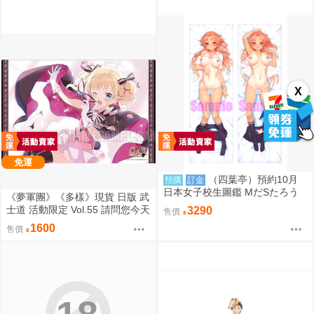
X
免運
（四葉亭）預約10月
預購
訂金
日本女子校生圖鑑 MだSたろう
《夢軍團》《多樣》現貨 日版 武
原畫 江波リカ 抱枕套 0826
士道 活動限定 Vol.55 請問您今天
3290
售價
要來點兔子嗎？ 動漫桌墊 卡墊
1600
售價
桐間紗路