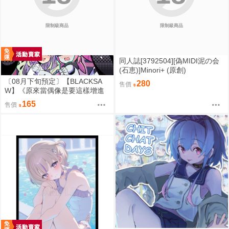
限制級商品
限制級商品
同人誌[3792504][偽MIDI泥の会
(石恵)]Minori+ (原創)
〔08月下旬預定〕【BLACKSA
280
售價
W】《原來當偶像是要這樣增進
感情的嗎？》B5/24P黑白內頁/繁
165
售價
體中文/無修正⬢黑市兔－心動大
鳥團 (parody: 絕區零 ゼンゼロ Z
enless Zone Zero ZZZ) FF47