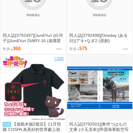
限制級商品
限制級商品
同人誌[3792497][Jun&Yuri (白河
同人誌[3792498][Oneday (ある
子)]Jun&Yuri DIARY-16 (崩壞星
日)]アキ×なぎ2 (原創)
穹鐵道 )
360
575
售價
售價
【遊戲本舖2號店】11月預
同人誌[3792501][奥州つはもの
預購
購 COSPA 為美好的世界獻上祝
文庫 (小玉克幸)]帝国海軍航空写