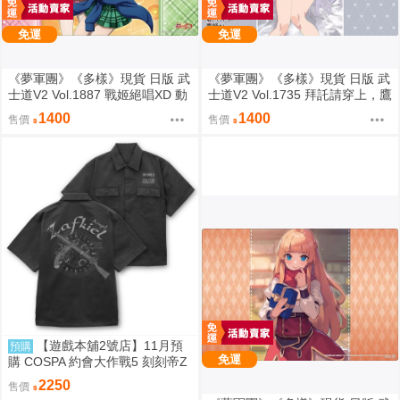
免運
免運
《夢軍團》《多樣》現貨 日版 武
《夢軍團》《多樣》現貨 日版 武
士道V2 Vol.1887 戰姬絕唱XD 動
士道V2 Vol.1735 拜託請穿上，鷹
漫桌墊 卡墊 調&切歌
峰同學 動漫桌墊 卡墊 鷹峰高嶺
1400
1400
售價
售價
【遊戲本舖2號店】11月預
預購
免運
購 COSPA 約會大作戰5 刻刻帝Z
aphkiel 工作襯衫 0822
2250
售價