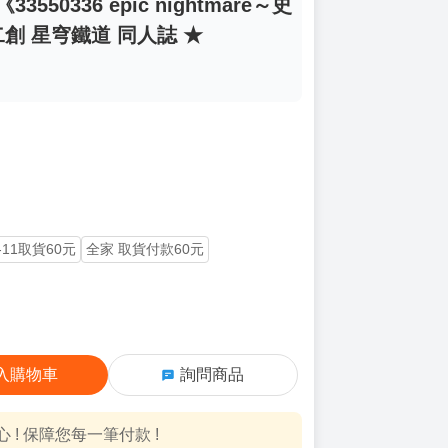
50336 epic nightmare～史
二創 星穹鐵道 同人誌 ★
-11取貨60元
全家 取貨付款60元
入購物車
詢問商品
! 保障您每一筆付款 !