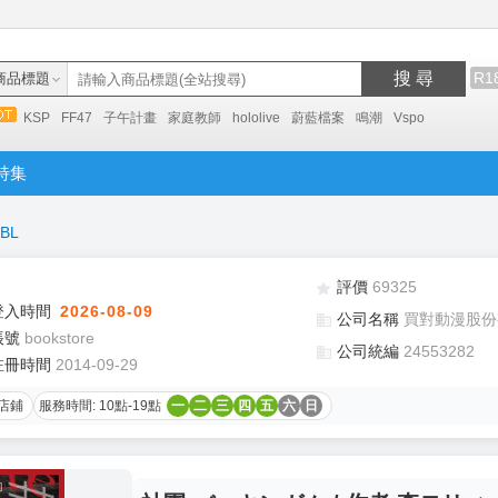
搜 尋
R1
商品標題
KSP
FF47
子午計畫
家庭教師
hololive
蔚藍檔案
鳴潮
Vspo
特集
BL
評價
69325
登入時間
2026-08-09
公司名稱
買對動漫股份
帳號
bookstore
公司統編
24553282
註冊時間
2014-09-29
店鋪
服務時間: 10點-19點
一
二
三
四
五
六
日