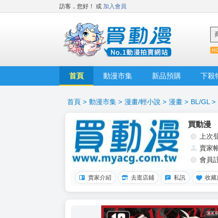
訪客，您好！
或
加入會員
首頁
動漫市集
新品預購
下殺
首頁
>
動漫市集
>
漫畫/輕小說
>
漫畫
>
BL/GL
>
買動漫
上次
賣家
會員
賣家介紹
去逛店鋪
私訊
收藏