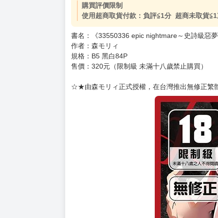
購買評價限制
使用超商取貨付款：負評≦1分 超商未取貨≦1
書名：《33550336 epic nightmare～史詩級惡
作者：森モリィ
規格：B5 黑白84P
售價：320元（限制級 未滿十八歲禁止購買）
☆★由森モリィ正式授權，在台灣推出無修正繁