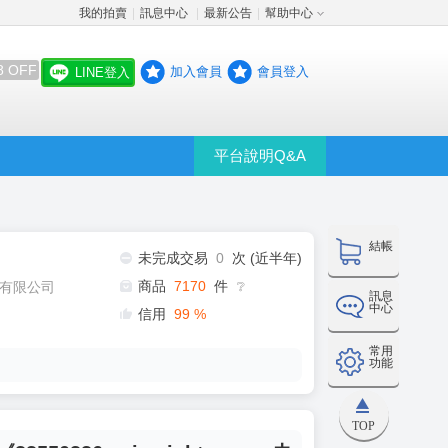
我的拍賣
訊息中心
最新公告
幫助中心
│
│
│
8 OFF
加入會員
會員登入
LINE登入
平台說明Q&A
結帳
未完成交易
0
次 (近半年)
商品
7170
件
有限公司
❔
訊息
中心
信用
99
%
常用
功能
TOP