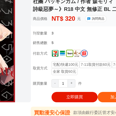
社團 バッキンガム / 作者 森モリィ 《335
詩級惡夢～》R18 中文 無修正 BL 
NT$
320
商品價格
元
詢問商品
刊登數量
3
銷售總數
5
付款方式
宅配/快遞100元
7-11取貨付款60元
7
取貨方式
全家 取貨60元
-
+
購買數量
件
立即購買
加
買動漫安心保證
款項由銀行委託管才安心 