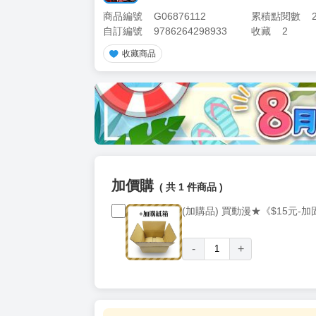
商品編號
G06876112
累積點閱數
自訂編號
9786264298933
收藏
2
收藏商品
加價購
( 共
1
件商品 )
(加購品) 買動漫★《$15元-
-
+