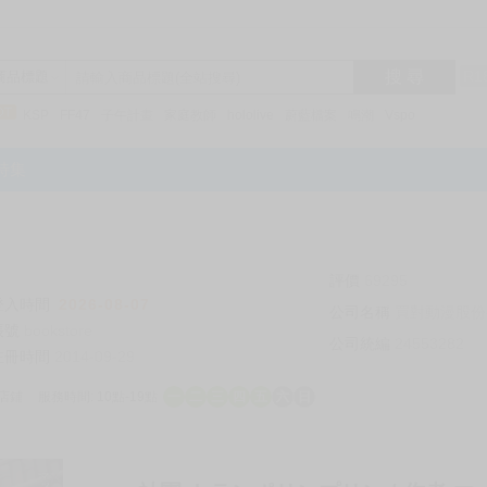
搜 尋
R1
商品標題
KSP
FF47
子午計畫
家庭教師
hololive
蔚藍檔案
鳴潮
Vspo
特集
評價
69295
登入時間
2026-08-07
公司名稱
買對動漫股份
帳號
bookstore
公司統編
24553282
註冊時間
2014-09-29
店鋪
服務時間: 10點-19點
一
二
三
四
五
六
日