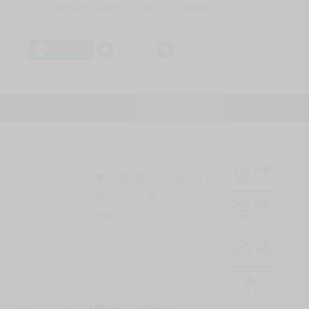
我的拍賣
訊息中心
最新公告
幫助中心
│
│
│
8 OFF
加入會員
會員登入
LINE登入
平台說明Q&A
結帳
未完成交易
0
次 (近半年)
商品
7107
件
有限公司
❔
訊息
中心
信用
99
%
常用
功能
TOP