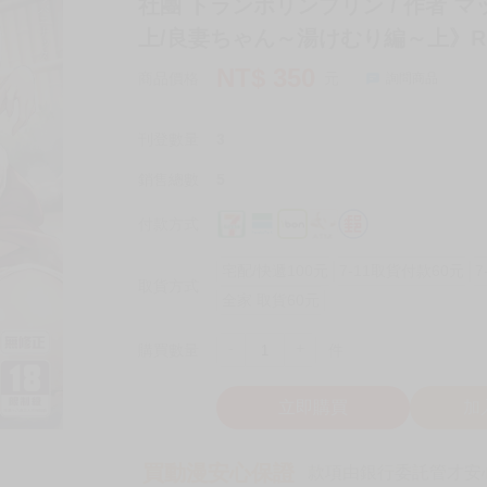
社團 トランポリンプリン / 作者 
上/良妻ちゃん～湯けむり編～上》R1
NT$
350
商品價格
元
詢問商品
刊登數量
3
銷售總數
5
付款方式
宅配/快遞100元
7-11取貨付款60元
7
取貨方式
全家 取貨60元
-
+
購買數量
件
立即購買
加
買動漫安心保證
款項由銀行委託管才安心 