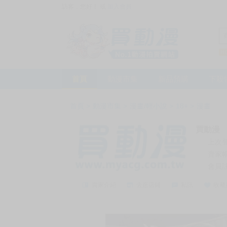
訪客，您好！
或
加入會員
首頁
動漫市集
新品預購
下殺
首頁
>
動漫市集
>
漫畫/輕小說
>
18+
>
漫畫
買動漫
上次
賣家
會員
賣家介紹
去逛店鋪
私訊
收藏