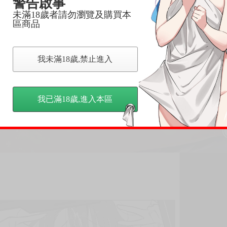
警告啟事
未滿18歲者請勿瀏覽及購買本
區商品
我未滿18歲,禁止進入
我已滿18歲,進入本區