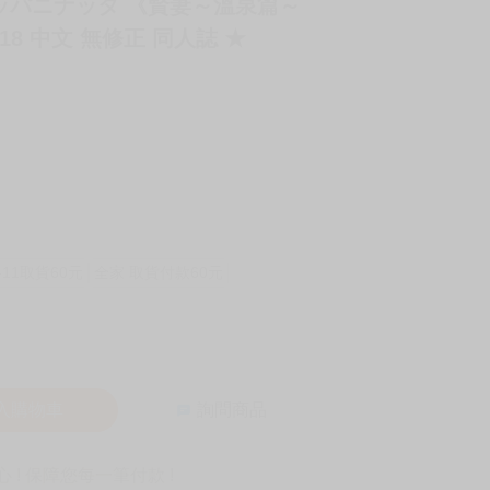
マッパニナッタ 《賢妻～溫泉篇～
8 中文 無修正 同人誌 ★
-11取貨60元
全家 取貨付款60元
入購物車
詢問商品
! 保障您每一筆付款 !