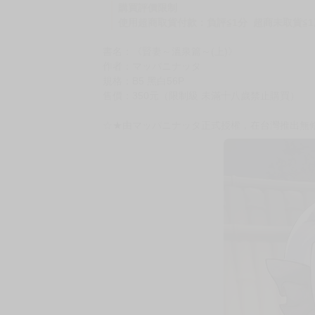
購買評價限制
使用超商取貨付款：負評≦1分 超商未取貨≦1
書名：《賢妻～溫泉篇～(上)》
作者：マッパニナッタ
規格：B5 黑白56P
售價：350元（限制級 未滿十八歲禁止購買）
☆★由マッパニナッタ正式授權，在台灣推出無