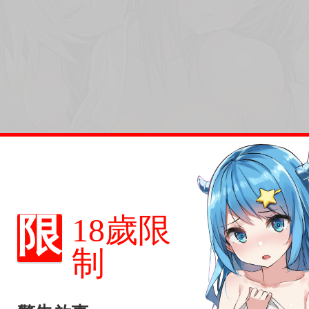
限
18歲限
制