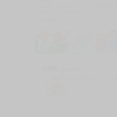
商品編號
G06876091
累積點閱數
自訂編號
9786264298636
收藏
1
收藏商品
加價購
( 共
1
件商品 )
(加購品) 買動漫★《$15元-
-
+