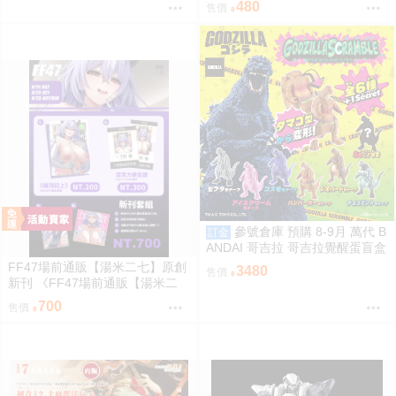
480
售價
2款分售 0816
參號倉庫 預購 8-9月 萬代 B
訂金
ANDAI 哥吉拉 哥吉拉覺醒蛋盲盒
中盒12入 812超取免訂
FF47場前通販【湯米二七】原創
3480
售價
新刊 《FF47場前通販【湯米二
七】原創新刊 《綠鼎記上（下
700
售價
略）》 壓克力磁吸滑軌學生證 感
謝簽名板トミー27 ［箱庭交響
曲-通販］》 壓克力磁吸滑軌學生
證 簽感謝簽名板トミー27 ［箱庭
交響曲-通販］