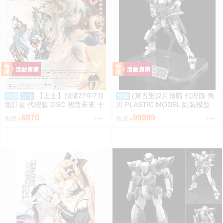
【上士】預購27年7月
(莫古里)2月預購 代理版 角
預購
訂金
預購
免訂金 代理版 GSC 初音未來 十
川 PLASTIC MODEL 組裝模型
面埋伏Ver. 1/7 再版
驚爆危機 1/48 強弩兵 特別套組
6870
99999
售價
售價
免訂金