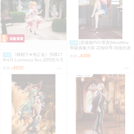
[星爆貓PVC專賣]MiraiMira
預購
學園偶像大師 花海咲季 雨後的鳶
尾花 特訓前Ver. 1/7 預計2027/07
《豬帽子✬免訂金》預購27
預購
4499
售價
到貨
年4月 Luminous Box 請問您今天
要來點兔子嗎？ 心愛 禮服Ver 1/
4920
售價
7 0906