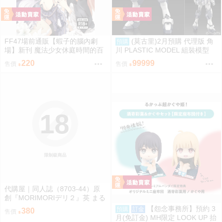
FF47場前通販【蝦子的腦內劇
(莫古里)2月預購 代理版 角
預購
場】新刊 魔法少女休庭時間的百
川 PLASTIC MODEL 組裝模型
合花藝2 魔法少女的魔女裁判 蝦
驚爆危機 1/48 強弩兵 一般版 免
220
99999
售價
售價
子 Ebiko［箱庭交響曲-通販］
訂金
18
限制級商品
代購屋｜同人誌（8703-44）原
創『MORIMORIデリ２』英 まる
てん丼
【怨念事務所】預約 3
預購
訂金
380
售價
月(免訂金) MH限定 LOOK UP 抬