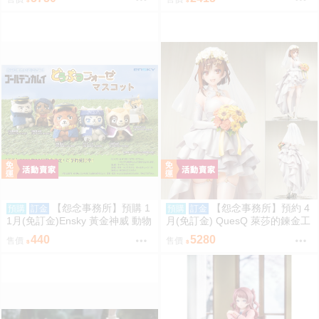
訂金
【怨念事務所】預購 1
【怨念事務所】預約 4
預購
訂金
預購
訂金
1月(免訂金)Ensky 黃金神威 動物
月(免訂金) QuesQ 萊莎的鍊金工
模樣坐姿娃吊飾 布偶 第1彈 6款
房 萊莎琳 斯托特 婚紗禮服Ver 1/
440
5280
售價
售價
分售 三次再販 0816
7 1025