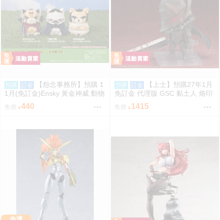
【怨念事務所】預購 1
【上士】預購27年1月
預購
訂金
預購
訂金
1月(免訂金)Ensky 黃金神威 動物
免訂金 代理版 GSC 黏土人 烙印
模樣坐姿娃吊飾 布偶 第2彈 3款
勇士 凱茲 狂戰士鎧甲Ver. BLOO
440
1415
售價
售價
分售 三次再販 0816
D EDITION
免運