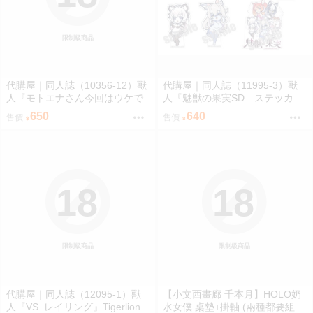
限制級商品
代購屋｜同人誌（10356-12）獸
代購屋｜同人誌（11995-3）獸
人『モトエナさん今回はウケで
人『魅獣の果実SD ステッカ
お願いします！！』まだら模様
ー』KEYAKI Hobby rig-pa2026
650
640
售價
售價
まんだら亭
KEYAKI Hobby
18
18
限制級商品
限制級商品
代購屋｜同人誌（12095-1）獸
【小文西畫廊 千本月】HOLO奶
人『VS. レイリング』Tigerlion
水女僕 桌墊+掛軸 (兩種都要組