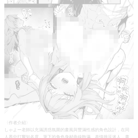
〈作者介紹〉
しゃよー老師以充滿誘惑氛圍的畫風與豐滿性感的角色設計，在同
人界中打響知名度。筆下的角色身材曲線飽滿、表情挑逗迷人，畫