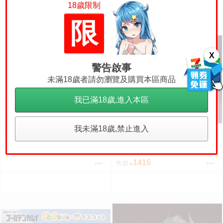
18歲限制
限
X
警告啟事
未滿18歲者請勿瀏覽及購買本區商品
我已滿18歲,進入本區
代理版 FREEing 熊熊勇闖異世界
我未滿18歲,禁止進入
優奈 白熊裝ver. 1/4 PVC
《豬帽子✬免訂金》預購27
預購
4000
售價
年1月 GSC 黏土人2830-b 烙印
勇士 凱茲 狂戰士鎧甲Ver. BLOO
1415
售價
D EDITION 0906