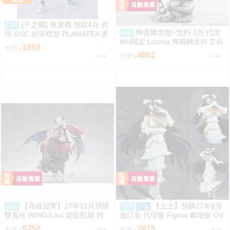
{千之國} 免運費 預購4月 代
預購
轉蛋概念館~預約 3月 代理
預購
理 GSC 組裝模型 PLAMATEA 勇
MH限定 Lucrea 無職轉生III 艾莉
者王 獅子王凱 約16公分 9月10日
1650
售價
絲 高約27公分 超商付款免訂金
截止
4602
售價
【高雄冠軍】27年11月預購
【上士】預購27年6月
預購
預購
訂金
雙翼社 WINGS inc.碧藍航線 阿
免訂金 代理版 Figma 劇場版 OV
爾比恩 銀月下的夜之眷屬 1/7 免
ERLORD 聖王國篇 雅兒貝德
5750
2415
售價
售價