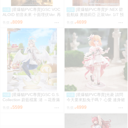
[星爆貓PVC專賣]GSC VOC
[星爆貓PVC專賣]F:NEX 碧
預購
預購
ALOID 初音未來 十面埋伏Ver. 再
藍航線 奧德莉亞 正裝Ver. 1/7 預
版 預計2027/10到貨
計2027/06到貨
8099
4699
售價
售價
[星爆貓PVC專賣]GSC G.S.
[星爆貓PVC專賣]光菱 請問
預購
預購
Collection 蔚藍檔案 渚 ～花香滿
今天要來點兔子嗎？ 心愛 連身裙
溢的微笑～ 預計2027/12到貨
Ver. 預計2027/08到貨
5599
4999
售價
售價