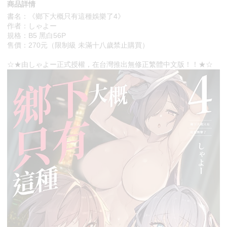
商品詳情
書名：《鄉下大概只有這種娛樂了4》
作者：しゃよー
規格：B5 黑白56P
售價：270元（限制級 未滿十八歲禁止購買）
☆★由しゃよー正式授權，在台灣推出無修正繁體中文版！！★☆