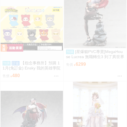
[星爆貓PVC專賣]MegaHou
預購
se Lucrea 無職轉生3 到了異世界
就拿出真本事 艾莉絲·伯雷亞斯·
【怨念事務所】預購 1
預購
訂金
6299
售價
格雷拉特 預計2027/06到貨
1月(免訂金) Ensky 我的英雄學院
Q版動物裝珠鍊布偶吊飾 娃娃 第
480
售價
2彈 9款分售 0816