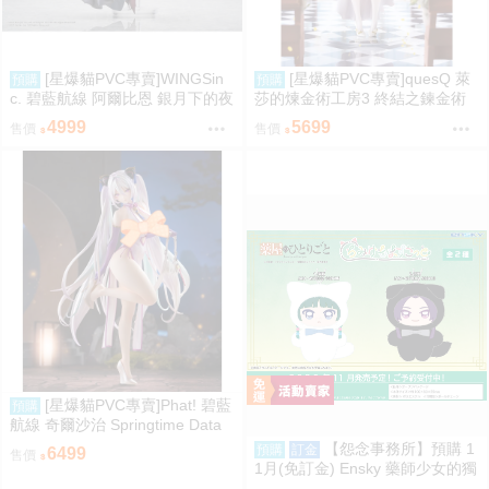
[星爆貓PVC專賣]WINGSin
[星爆貓PVC專賣]quesQ 萊
預購
預購
c. 碧藍航線 阿爾比恩 銀月下的夜
莎的煉金術工房3 終結之鍊金術
之眷屬 1/7 預計2028/01到貨
士與秘密鑰匙 萊莎琳・斯托特 婚
4999
5699
售價
售價
紗Ver. 1/7 預計2027/07到貨
[星爆貓PVC專賣]Phat! 碧藍
預購
航線 奇爾沙治 Springtime Data
預計2027/11到貨
【怨念事務所】預購 1
預購
訂金
6499
售價
1月(免訂金) Ensky 藥師少女的獨
語 Q版動物裝珠鍊布偶吊飾 娃娃