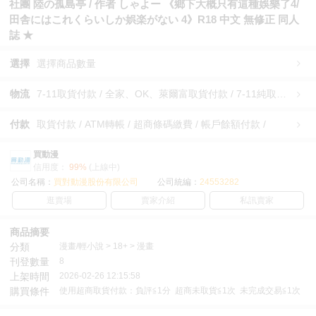
社團 陸の孤島亭 / 作者 しゃよー 《鄉下大概只有這種娛樂了4/
田舎にはこれくらいしか娯楽がない 4》R18 中文 無修正 同人
誌 ★
選擇
選擇商品數量
物流
7-11取貨付款 / 全家、OK、萊爾富取貨付款 / 7-11純取貨 / 全家、OK、萊爾富純取貨 / 宅配/快遞 /
付款
取貨付款 / ATM轉帳 / 超商條碼繳費 / 帳戶餘額付款 /
買動漫
信用度：
99%
(上線中)
公司名稱：
買對動漫股份有限公司
公司統編：
24553282
逛賣場
賣家介紹
私訊賣家
商品摘要
分類
漫畫/輕小說 > 18+ > 漫畫
刊登數量
8
上架時間
2026-02-26 12:15:58
購買條件
使用超商取貨付款：負評≦1分 超商未取貨≦1次 未完成交易≦1次