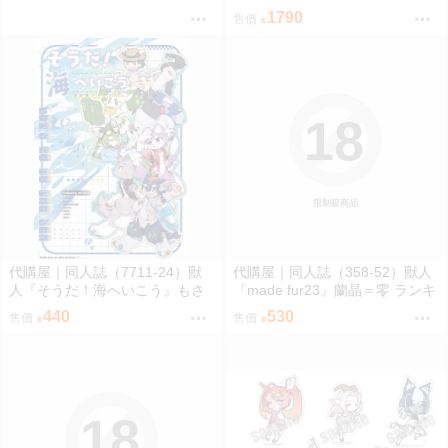
頭 超時空輝耀姬 輝耀&酒寄彩葉
1790
售價
套組附特典 0816
18
限制級商品
代購屋｜同人誌（7711-24）獸
代購屋｜同人誌（358-52）獸人
人『そうだ！海へいこう』もさ
『made fur23』蘭晶＝零 ランキ
パラレルワールド
チ 096
440
530
售價
售價
18