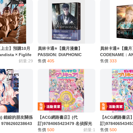
別註明，沒有則反之。
心等候唷～
【上士】預購10月
員林卡通⭐️【朧月漫畫】
員林卡通⭐️【朧月
ista × Figlife
PASSION: DIAPHONIC
CODENAME：AN
劈腿 衣架 地表最強
銷量:29
SYMPHONIA 1~4 作者：
售價
405
號：安娜塔西亞 2
售價
333
低
YUUJI
Boyseason少年