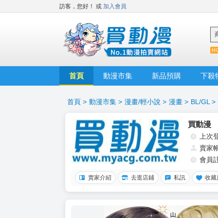
訪客，您好！
或
加入會員
首頁
動漫市集
新品預購
下殺
首頁
>
動漫市集
>
漫畫/輕小說
>
漫畫
>
BL/GL
>
買動漫
上次
賣家
會員
賣家介紹
去逛店鋪
私訊
收藏