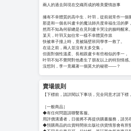
購買評價限制
使用超商取貨付款：負評≦1分 超商未取貨≦1
預計上市日:115年3月24日
隱藏著秘密的魔法師 × 擁有不幸體質的黑貓男子
無論轉世多少次，
我一定都會找到你。
兩人的過去與現在交織而成的唯美愛情故事
擁有不幸體質的高中生．叶羽，從前就常作一個
那是和一個名叫盧卡的魔法師共度幸福生活的夢
然而不知為何卻總是在見到盧卡哭泣的臉時醒來
某天，叶羽又如往常一樣不幸體質作祟
快被車子撞上時，竟被隔壁班同學李一救了。
在這之前，兩人並沒有太多交集，
但面對個性溫柔、長相跟盧卡有些相似的李一，
叶羽不知不覺間對他產生了朋友以上的特別情感
沒想到，李一竟藏著一個莫大的秘密——？