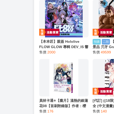
★ 其他說明
．實際上市到貨時間依出版社最終公布為主。
．商品如有【現貨】或【免運】，賣場都會特
．每位客人的訂單大廚都會用心對待，還請耐
猜你喜歡
【本本匠】親簽 Hololive
預購
二段
FLOW GLOW 專輯 DEV_IS 響
景品 刃牙 Grand
咲 笑虎 樞 千速 1st
售價
2000
範馬勇次郎 
售價
49599
Album『FLOW GLOW』
生物 純度太