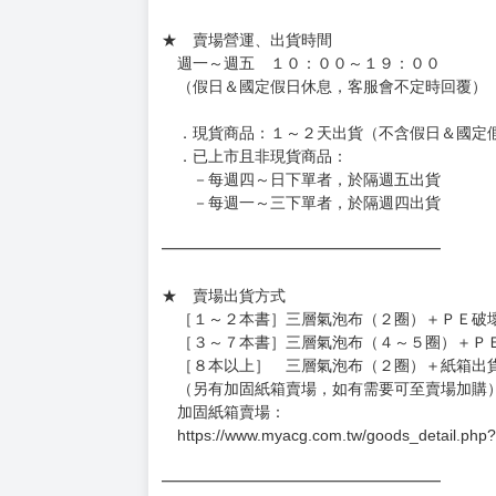
待買家收到訂單商品，確認品項數量無誤，並確
訂金金額將退回至買動漫錢包。
◆日本精品為受注代購性質，結單後恕無法取消
◆日本精品圖像僅供參考，設計及式樣請以實際
◆日本精品的標題月份是日本上市時間，不等於
約發售後1個月-2個月抵台。
◆如遇缺貨或砍單，將另行通知並取消訂單，敬
━━━━━━━━━━━━━━━━━━
★ 賣場營運、出貨時間
週一～週五 １０：００～１９：００
（假日＆國定假日休息，客服會不定時回覆）
．現貨商品：１～２天出貨（不含假日＆國定
．已上市且非現貨商品：
－每週四～日下單者，於隔週五出貨
－每週一～三下單者，於隔週四出貨
━━━━━━━━━━━━━━━━━━