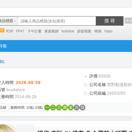
搜 尋
R1
商品標題
KSP
FF47
子午計畫
家庭教師
hololive
蔚藍檔案
鳴潮
Vspo
特集
BL
評價
69326
登入時間
2026-08-09
公司名稱
買對動漫股份
帳號
bookstore
公司統編
24553282
註冊時間
2014-09-29
店鋪
服務時間: 10點-19點
一
二
三
四
五
六
日