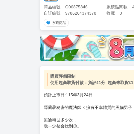
商品編號
G06875846
累積點閱數
自訂編號
9786264374378
收藏
0
收藏商品
加價購
( 共
1
件商品 )
(加購品) 買動漫★《$15元-
-
+