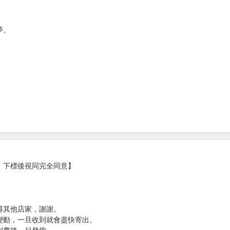
次 未完成交易≦1次 （近半年）
夢。
，
。
。