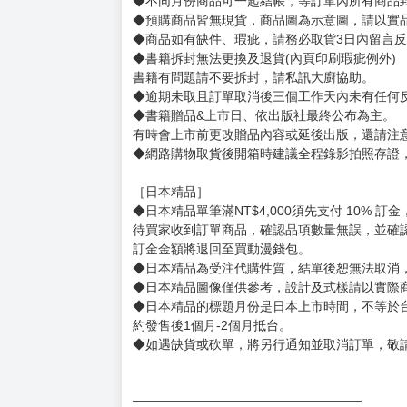
賣場規則
【下標前，請詳閱以下事項，完全同意才請下標
［一般商品］
◆有任何問題請聯繫客服。
用評價溝通者，日後將不再提供購書服務，請另
◆預購商品的出貨時間依出版社供貨情形會有所
◆不同月份商品可一起結帳，等訂單內所有商品
◆預購商品皆無現貨，商品圖為示意圖，請以實
◆商品如有缺件、瑕疵，請務必取貨3日內留言
◆書籍拆封無法更換及退貨(內頁印刷瑕疵例外)
書籍有問題請不要拆封，請私訊大廚協助。
◆逾期未取且訂單取消後三個工作天內未有任何
◆書籍贈品&上市日、依出版社最終公布為主。
有時會上市前更改贈品內容或延後出版，還請注
◆網路購物取貨後開箱時建議全程錄影拍照存證
［日本精品］
◆日本精品單筆滿NT$4,000須先支付 10% 