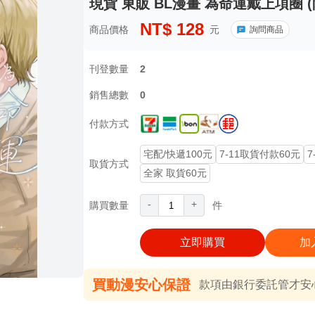
現貨 東販 BL漫畫 為命運戴上項圈 (
NT$
128
商品價格
元
詢問商品
刊登數量
2
銷售總數
0
付款方式
宅配/快遞100元
7-11取貨付款60元
7
取貨方式
全家 取貨60元
-
+
購買數量
件
立即購買
加
買動漫安心保證
款項由銀行委託管才安心 