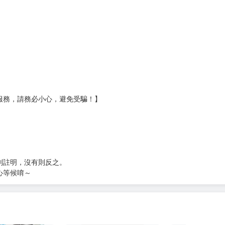
壞袋（快遞袋）
Ｅ破壞袋（快遞袋）
貨
）
?gid=3104440
服務，請務必小心，避免受騙！】