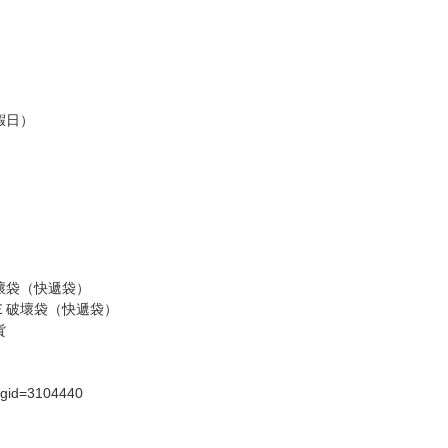
認收貨後，訂金賣場將由大廚取消，
，請慎重下單。
商品為準，可能有色差。
台灣到貨時間，發售及到貨時間依廠商實際出貨為準，
請諒解。
假日）