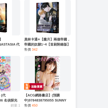
】
員林卡通⭐️【朧月】兩個帝國，
ASTASIA 代
帝國的奴隸1~4【首刷附錄版】
~3 作者：
作者：Levenoad
售價
342