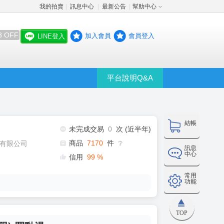
我的拍賣
訊息中心
最新公告
幫助中心
│
│
│
8 OFF
加入會員
會員登入
LINE登入
平台說明Q&A
結帳
未完成交易
0
次 (近半年)
商品
7170
件
有限公司
❔
訊息
中心
信用
99
%
常用
功能
TOP