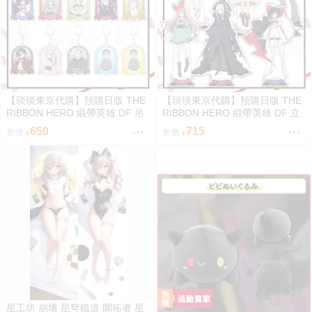
【琰琰東京代購】預購日版 THE
【琰琰東京代購】預購日版 THE
RIBBON HERO 緞帶英雄 DF 吊
RIBBON HERO 緞帶英雄 DF 立
飾 藍寶石 帕茵 天鵝絨 吉露可
牌 藍寶石 帕茵 天鵝絨 吉露可
650
715
售價
售價
星工坊 崩壞 星穹鐵道 開拓者 星