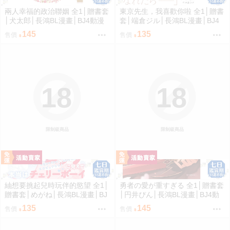
兩人幸福的政治聯姻 全1│贈書套
東京先生，我喜歡你啦 全1│贈書
│犬太郎│長鴻BL漫畫│BJ4動漫
套│端倉ジル│長鴻BL漫畫│BJ4
動漫
145
135
售價
售價
18
18
限制級商品
限制級商品
紬想要挑起兒時玩伴的慾望 全1│
勇者の愛が重すぎる 全1│贈書套
贈書套│めがね│長鴻BL漫畫│BJ
│円井ぴん│長鴻BL漫畫│BJ4動
4動漫
漫
135
145
售價
售價