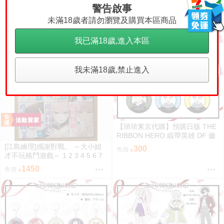
售價
售價
警告啟事
未滿18歲者請勿瀏覽及購買本區商品
我已滿18歲,進入本區
我未滿18歲,禁止進入
【琰琰東京代購】預購日版 THE
RIBBON HERO 緞帶英雄 DF 徽
章 藍寶石 帕茵 天鵝絨 吉露可
[江島繪理]感謝對戰。 ～大小姐
300
售價
才不玩格鬥遊戲～ 1 2 3 4 5 6 7
8 9 首刷 平裝
1450
售價