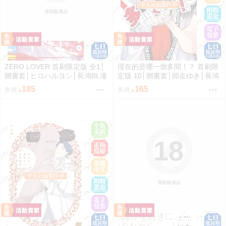
限制級商品
ZERO LOVER 首刷限定版 全1│
現在的是哪一個多聞！？ 首刷限
贈書套│ヒロハルヨシ│長鴻BL漫
定版 10│贈書套│師走ゆき│長鴻
畫│BJ4動漫
漫畫│BJ4動漫
185
165
售價
售價
18
限制級商品