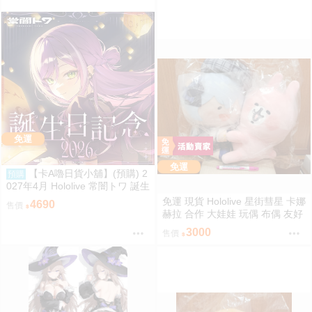
免運
免運
【卡A嚕日貨小舖】(預購) 2
預購
027年4月 Hololive 常闇トワ 誕生
日記念2026
免運 現貨 Hololive 星街彗星 卡娜
4690
售價
赫拉 合作 大娃娃 玩偶 布偶 友好
抱抱大娃娃 星街すいせい カナヘ
3000
售價
イの小動物 なかよしハグぬいぐ
るみ