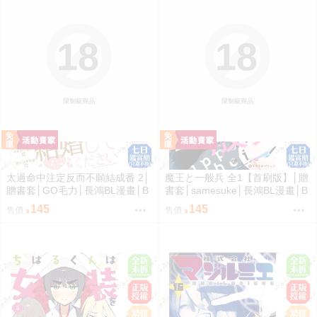
18
18
限制級商品
限制級商品
太過命中注定反而不願結成番 2│
魔王と一般兵 全1【首刷版】│贈
贈書套│GO毛力│長鴻BL漫畫│B
書套│samesuke│長鴻BL漫畫│B
J4動漫
J4動漫
145
145
售價
售價