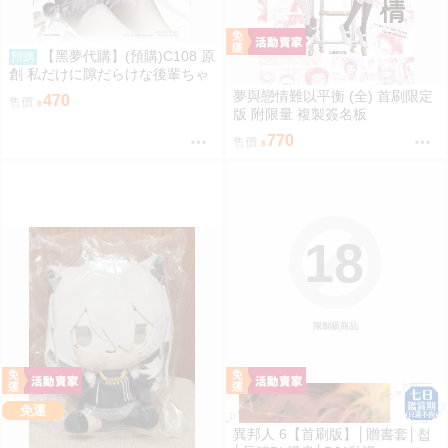
【黑夢代購】(預購)C108 原
預購
創 私だけに隙だらけな後輩ちゃ
ん 社團名:saeu 繪師:saeu
夢與戀情難以平衡 (全) 首刷限定
470
售價
版 附限量 複製簽名板
770
售價
18
限制級商品
免運
異邦人 6【首刷版】│贈書套│첩