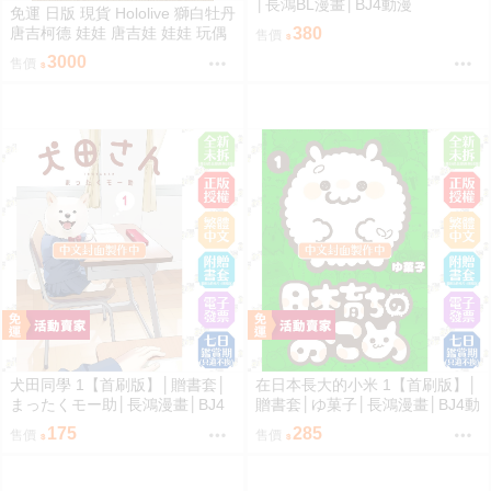
│長鴻BL漫畫│BJ4動漫
免運 日版 現貨 Hololive 獅白牡丹
唐吉柯德 娃娃 唐吉娃 娃娃 玩偶
380
售價
ドン・キホーテ もちどる 獅白ぼ
3000
售價
たん
犬田同學 1【首刷版】│贈書套│
在日本長大的小米 1【首刷版】│
まったくモー助│長鴻漫畫│BJ4
贈書套│ゆ菓子│長鴻漫畫│BJ4動
動漫
漫
175
285
售價
售價