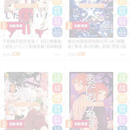
千晴他不想穿女裝！ 3完│贈書套
魔法光源股份有限公司 16│贈書
│翁丸ジョン│長鴻漫畫│BJ4動漫
套│青木 裕 (作畫), 岩田 雪花 (原
作)│長鴻漫畫│BJ4動漫
135
135
售價
售價