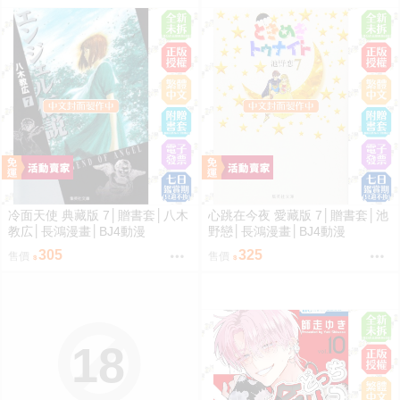
冷面天使 典藏版 7│贈書套│八木
心跳在今夜 愛藏版 7│贈書套│池
教広│長鴻漫畫│BJ4動漫
野戀│長鴻漫畫│BJ4動漫
305
325
售價
售價
18