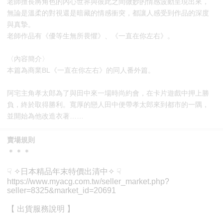
老師擅長將角色的內心世界與彼此之間微妙的情感波動呈現出來，
無論是溫柔的對視還是暗藏的情感衝突，都讓人感受到作品的深度
與真摯。
老師作品有《優等生無所畏懼》、《一直在你左右》。
〈內容簡介〉
本篇為商業BL《一直在你左右》的同人番外篇。
阿宅主角孝太郎為了與田中來一場時尚約會，在卡片遊戲中押上勝
負，終於取得勝利。寬厚的戀人田中便帶孝太郎來到都市的一隅，
並開始為他改造衣著……
賣場規則