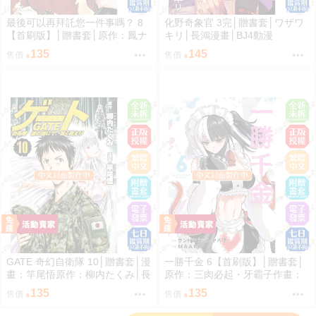
最後可以再拜託您一件事嗎？ 8
化野奇象官 3完│贈書套│ワザワ
【首刷版】│贈書套│原作：鳳ナ
キリ│長鴻漫畫│BJ4動漫
ナ漫畫：ほおのきソラ│長鴻漫畫
135
145
售價
售價
│BJ4動漫
GATE 奇幻自衛隊 10│贈書套│漫
一勝千金 6【首刷版】│贈書套│
畫：竿尾悟原作：柳内たくみ│長
原作：三肉必起・牙霸子作畫：
鴻漫畫│BJ4動漫
MAAM│長鴻漫畫│BJ4動漫
135
135
售價
售價