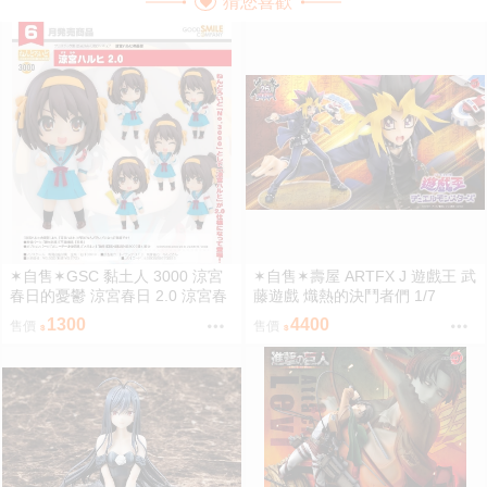
猜您喜歡
✶自售✶GSC 黏土人 3000 涼宮
✶自售✶壽屋 ARTFX J 遊戲王 武
春日的憂鬱 涼宮春日 2.0 涼宮春
藤遊戲 熾熱的決鬥者們 1/7
日的憂郁
1300
4400
售價
售價