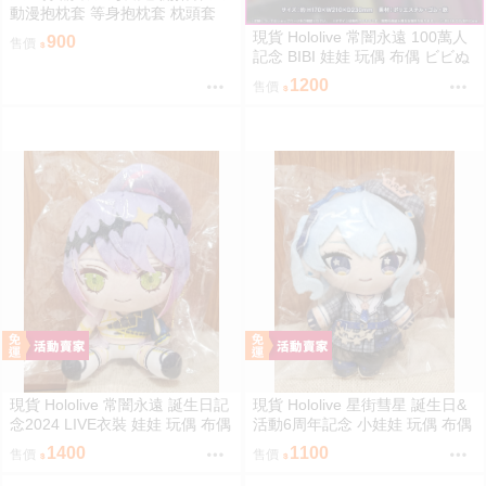
動漫抱枕套 等身抱枕套 枕頭套
現貨 Hololive 常闇永遠 100萬人
900
售價
記念 BIBI 娃娃 玩偶 布偶 ビビぬ
いぐるみ 常闇トワ 100万人記念
1200
售價
100萬
現貨 Hololive 常闇永遠 誕生日記
現貨 Hololive 星街彗星 誕生日&
念2024 LIVE衣裝 娃娃 玩偶 布偶
活動6周年記念 小娃娃 玩偶 布偶
常闇トワ トワ様ぬいぐるみ BY
吊飾 星街すいせい おでかけすい
1400
1100
售價
售價
ライブ衣装
ちゃんぬいぐるみ