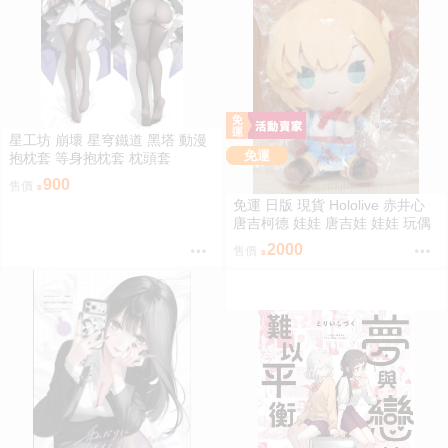
星工坊 崩壞 星穹鐵道 黑塔 動漫
免運
抱枕套 等身抱枕套 枕頭套
900
售價
免運 日版 現貨 Hololive 赤井心
唐吉柯德 娃娃 唐吉娃 娃娃 玩偶
ドン・キホーテ もちどる 赤井は
2000
售價
あと