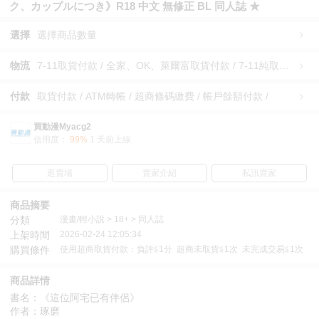
ク、カップルにつき》R18 中文 無修正 BL 同人誌 ★
選擇
選擇商品數量
物流
7-11取貨付款 / 全家、OK、萊爾富取貨付款 / 7-11純取貨 / 全家、OK、萊爾富純取貨 / 宅配/快遞 /
付款
取貨付款 / ATM轉帳 / 超商條碼繳費 / 帳戶餘額付款 /
買動漫Myacg2
信用度：
99%
1 天前上線
逛賣場
賣家介紹
私訊賣家
商品摘要
分類
漫畫/輕小說 > 18+ > 同人誌
上架時間
2026-02-24 12:05:34
購買條件
使用超商取貨付款：負評≦1分 超商未取貨≦1次 未完成交易≦1次
商品詳情
書名：《這位阿宅已有伴侶》
作者：琢磨