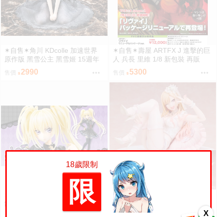
✶自售✶角川 KDcolle 加速世界
✶自售✶壽屋 ARTFX J 進擊的巨
原作版 黑雪公主 黑雪姬 15週年
人 兵長 里維 1/8 新包裝 再販
紀念 結婚禮服 15周年
2990
5300
售價
售價
18歲限制
限
✶自售✶壽屋 守護甜心 星名歌唄
✶自售✶ANIPLEX 戀上換裝娃娃
制服 Ver 1/7 月詠歌唄
喜多川海夢 吊帶睡衣 Ver. 1/7
X
5580
5660