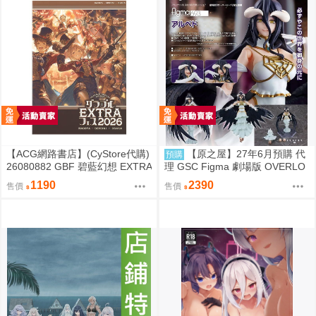
【ACG網路書店】(CyStore代購)
【原之屋】27年6月預購 代
預購
26080882 GBF 碧藍幻想 EXTRA
理 GSC Figma 劇場版 OVERLO
Fes 2026 場刊 附:序號
RD 聖王國篇 雅兒貝德 0918
1190
2390
售價
售價