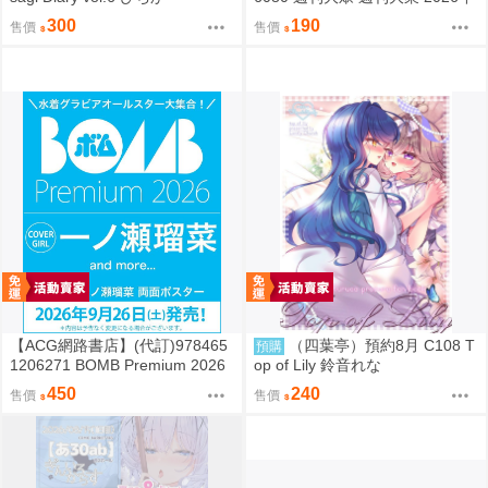
8月31日號 附:海報
300
190
售價
售價
【ACG網路書店】(代訂)978465
（四葉亭）預約8月 C108 T
預購
1206271 BOMB Premium 2026
op of Lily 鈴音れな
封面:一ノ瀬瑠菜 附:雙面海報
450
240
售價
售價