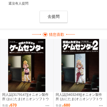
還沒有人提問
去提問
猜您喜歡
同人誌[3179147][オニオン製作
同人誌[3403249][オニオン製作
所 (おにたま(オニオンソフトウ
所 (おにたま(オニオンソフトウ
ェア))]昭和のカオスなゲームセ
ェア))]昭和のカオスなゲームセ
670
680
售價
售價