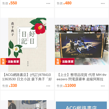
海と大地の言葉辞典」
ukke sakamura「明るい夜に、
550
480
售價
售價
星を探して」
【ACG網路書店】(代訂)978410
【上士】整理品現貨 代理 MH thr
1363530 日文小說 森下典子「好
eezero 閃電霹靂車 超級阿斯拉
日日記：季節のように生きる」
完全變形 無壓克力盒 請詳閱內文
330
11000
售價
售價