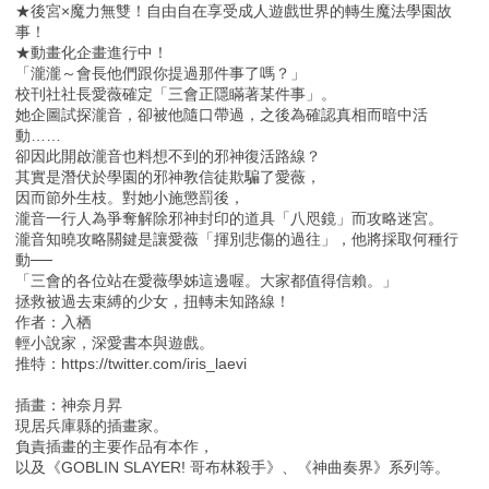
★後宮×魔力無雙！自由自在享受成人遊戲世界的轉生魔法學園故
事！
★動畫化企畫進行中！
「瀧瀧～會長他們跟你提過那件事了嗎？」
校刊社社長愛薇確定「三會正隱瞞著某件事」。
她企圖試探瀧音，卻被他隨口帶過，之後為確認真相而暗中活
動……
卻因此開啟瀧音也料想不到的邪神復活路線？
其實是潛伏於學園的邪神教信徒欺騙了愛薇，
因而節外生枝。對她小施懲罰後，
瀧音一行人為爭奪解除邪神封印的道具「八咫鏡」而攻略迷宮。
瀧音知曉攻略關鍵是讓愛薇「揮別悲傷的過往」，他將採取何種行
動──
「三會的各位站在愛薇學姊這邊喔。大家都值得信賴。」
拯救被過去束縛的少女，扭轉未知路線！
作者：入栖
輕小說家，深愛書本與遊戲。
推特：https://twitter.com/iris_laevi
插畫：神奈月昇
現居兵庫縣的插畫家。
負責插畫的主要作品有本作，
以及《GOBLIN SLAYER! 哥布林殺手》、《神曲奏界》系列等。