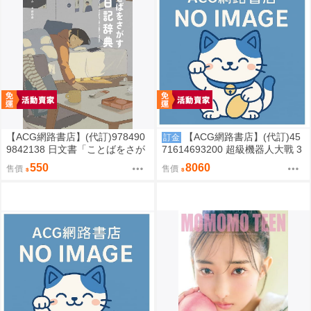
【ACG網路書店】(代訂)978490
【ACG網路書店】(代訂)45
訂金
9842138 日文書「ことばをさが
71614693200 超級機器人大戰 3
す絵日記辞典」YUEISHA DICTI
5週年紀念 JAM Project 主題歌完
550
8060
售價
售價
ONARY
整專輯 完全生產限定盤