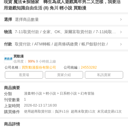
現貨 魔法★探險家 轉生為成人遊戲萬年男二又怎樣，我要活
用遊戲知識自由生活 (8) 角川 輕小說 買動漫
選擇
選擇商品數量
物流
7-11取貨付款 / 全家、OK、萊爾富取貨付款 / 7-11純取貨 / 全家、OK、萊爾富純取貨 / 宅配/快遞 /
付款
取貨付款 / ATM轉帳 / 超商條碼繳費 / 帳戶餘額付款 /
買動漫
信用度：
99%
9 小時前上線
公司名稱：
買對動漫股份有限公司
公司統編：
24553282
逛賣場
賣家介紹
私訊賣家
商品摘要
分類
漫畫/輕小說 > 輕小說 > 日系輕小說 > 幻奇冒險
刊登數量
1
上架時間
2026-02-13 17:16:00
購買條件
使用超商取貨付款：負評≦1分 超商未取貨≦1次 未完成交易≦1次
商品詳情