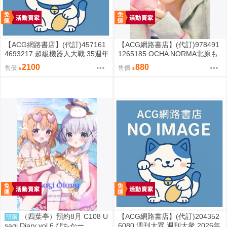
【ACG網路書店】(代訂)457161
【ACG網路書店】(代訂)978491
4693217 超級機器人大戰 35週年
1265185 OCHA NORMA北原も
紀念 JAM Project 主題歌完整專
も 寫真集「もももてぃーん。」
2100
880
售價
售價
輯 通常盤
（四葉亭）預約8月 C108 U
【ACG網路書店】(代訂)204352
預購
sagi Diary vol.6 ぴちかー
6080 週刊大眾 週刊大衆 2026年