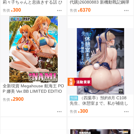
莉々子ちゃんと息抜きする話 ひ
代購)26080883 新機動戰記鋼彈
ろっち
W 聯名耳機 CP-TWS01F
300
6370
售價
售價
全新現貨 Megahouse 航海王 PO
P 娜美 Ver.BB LIMITED EDITIO
N PVC
（四葉亭）預約8月 C108
預購
2900
售價
先生、休憩室まで。私が補佐し
ますVV かのぱん
300
售價