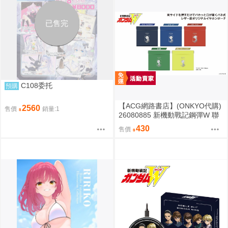
已售完
C108委托
預購
【ACG網路書店】(ONKYO代購)
2560
售價
銷量:1
26080885 新機動戰記鋼彈W 聯
名耳機 收納包
430
售價