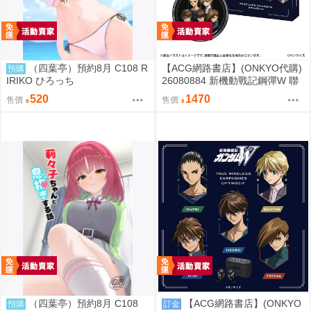
（四葉亭）預約8月 C108 R
【ACG網路書店】(ONKYO代購)
預購
IRIKO ひろっち
26080884 新機動戰記鋼彈W 聯
名耳機 專屬充電器
520
1470
售價
售價
（四葉亭）預約8月 C108
【ACG網路書店】(ONKYO
預購
訂金