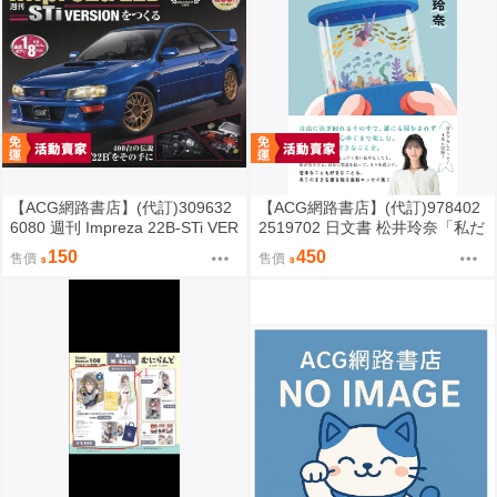
【ACG網路書店】(代訂)309632
【ACG網路書店】(代訂)978402
6080 週刊 Impreza 22B-STi VER
2519702 日文書 松井玲奈「私だ
SION をつくる (1) 創刊號
けの水槽」
150
450
售價
售價