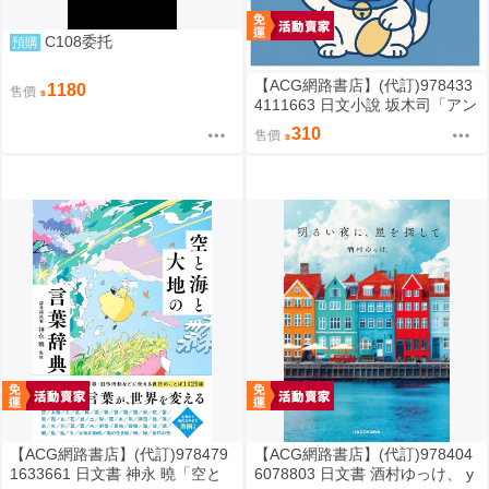
C108委托
預購
【ACG網路書店】(代訂)978433
1180
售價
4111663 日文小說 坂木司「アン
と幸福」
310
售價
【ACG網路書店】(代訂)978479
【ACG網路書店】(代訂)978404
1633661 日文書 神永 曉「空と
6078803 日文書 酒村ゆっけ、 y