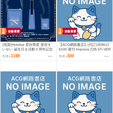
(現貨)Hololive 星街彗星 星街す
【ACG網路書店】(代訂)309612
いせい 誕生日＆活動５周年記念
6100 週刊 Impreza 22B-STi VER
COMET透明側背包 單肩背包
SION をつくる (8)
1199
500
售價
售價