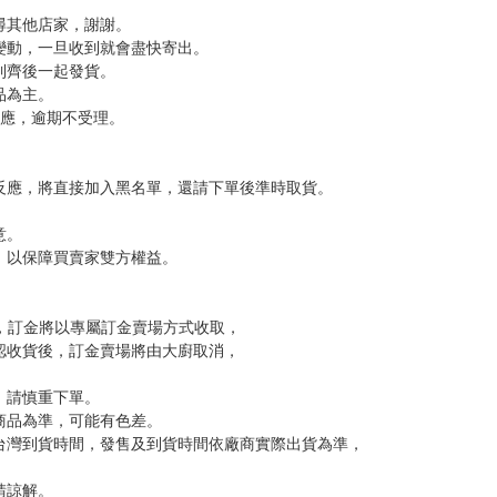
尋其他店家，謝謝。
變動，一旦收到就會盡快寄出。
到齊後一起發貨。
品為主。
反應，逾期不受理。
反應，將直接加入黑名單，還請下單後準時取貨。
意。
，以保障買賣家雙方權益。
訂金，訂金將以專屬訂金賣場方式收取，
認收貨後，訂金賣場將由大廚取消，
，請慎重下單。
商品為準，可能有色差。
台灣到貨時間，發售及到貨時間依廠商實際出貨為準，
請諒解。