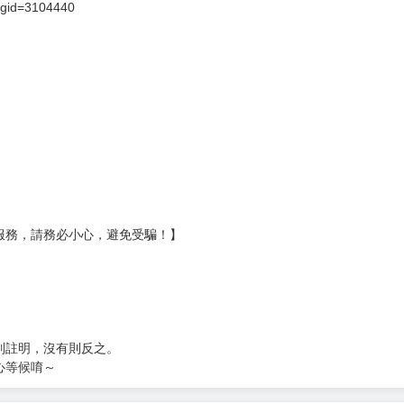
?gid=3104440
服務，請務必小心，避免受騙！】
別註明，沒有則反之。
心等候唷～