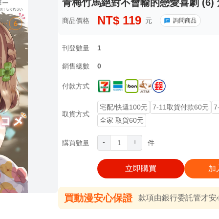
青梅竹馬絕對不會輸的戀愛喜劇 (6) 
NT$
119
商品價格
元
詢問商品
刊登數量
1
銷售總數
0
付款方式
宅配/快遞100元
7-11取貨付款60元
7
取貨方式
全家 取貨60元
-
+
購買數量
件
立即購買
加
買動漫安心保證
款項由銀行委託管才安心 