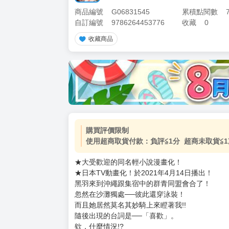
商品編號
G06831545
累積點閱數
自訂編號
9786264453776
收藏
0
收藏商品
購買評價限制
使用超商取貨付款：負評≦1分 超商未取貨≦1
★大受歡迎的同名輕小說漫畫化！
★日本TV動畫化！於2021年4月14日播出！
黑羽來到沖繩跟集宿中的群青同盟會合了！
忽然在沙灘獨處──彼此還穿泳裝！
而且她居然莫名其妙騎上來瞪著我!!
隨後出現的台詞是──「喜歡」。
欸，什麼情況!?