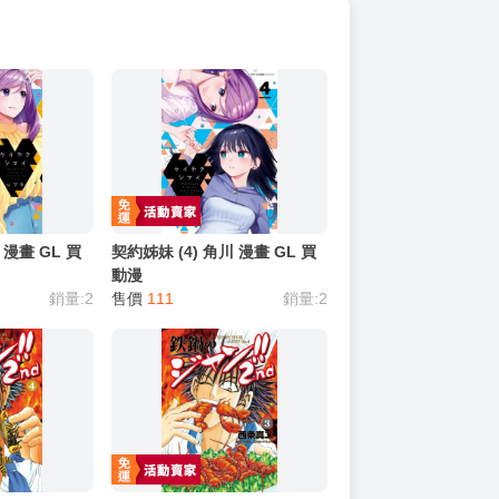
 漫畫 GL 買
契約姊妹 (4) 角川 漫畫 GL 買
動漫
銷量:2
售價
111
銷量:2