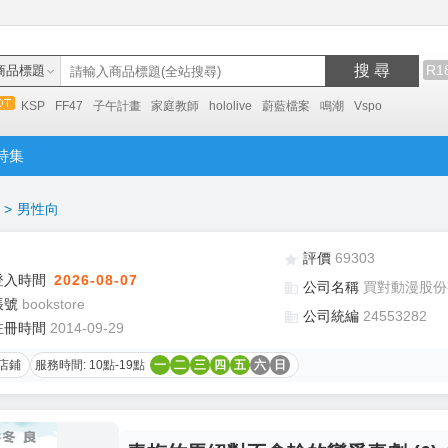
搜 尋
R1
商品標題
KSP
FF47
子午計畫
家庭教師
hololive
蔚藍檔案
鳴潮
Vspo
特集
>
男性向
評價
69303
登入時間
2026-08-07
公司名稱
買對動漫股份
帳號
bookstore
公司統編
24553282
註冊時間
2014-09-29
店鋪
服務時間: 10點-19點
一
二
三
四
五
六
日