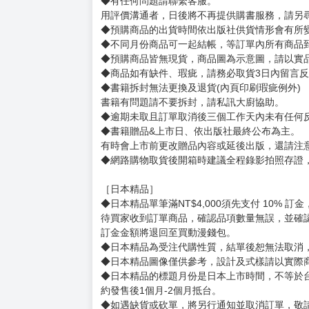
◆有任何問題請聯繫客服。
用評價溝通者，日後將不再提供購書服務，請另
◆預購商品的出貨時間依出版社供貨情形會有所
◆不同月份商品可一起結帳，等訂單內所有商品
◆預購商品皆無現貨，商品圖為示意圖，請以實
◆商品如有缺件、瑕疵，請務必取貨3日內留言
◆書籍拆封無法更換及退貨(內頁印刷瑕疵例外)
書籍有問題請不要拆封，請私訊大廚協助。
◆逾期未取且訂單取消後三個工作天內未有任何
◆書籍贈品&上市日、依出版社最終公布為主。
有時會上市前更改贈品內容或延後出版，還請注
◆網路購物取貨後開箱時建議全程錄影拍照存證
［日本精品］
◆日本精品單筆滿NT$4,000須先支付 10% 
待買家收到訂單商品，確認品項數量無誤，並確
訂金金額將退回至買動漫錢包。
◆日本精品為受注代購性質，結單後恕無法取消
◆日本精品圖像僅供參考，設計及式樣請以實際
◆日本精品的標題月份是日本上市時間，不等於
約發售後1個月-2個月抵台。
◆如遇缺貨或砍單，將另行通知並取消訂單，敬