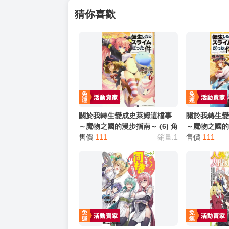
猜你喜歡
關於我轉生變成史萊姆這檔事
關於我轉生
～魔物之國的漫步指南～ (6) 角
～魔物之國的漫
川 漫畫 買動漫
售價
111
銷量:1
川 漫畫 買動
售價
111