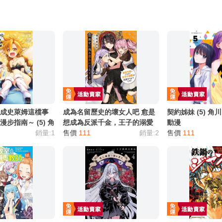
變成史萊姆這檔事
成為名留歷史的壞女人吧 愈是
契約姊妹 (5) 角川
步指南～ (5) 角
想成為反派千金，王子的溺愛
動漫
漫
銷量:1
愈是熱烈！ (5) ★首刷精美書卡
售價
111
銷量:2
售價
111
角川 漫畫 買動漫