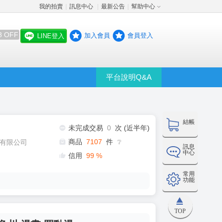
我的拍賣
訊息中心
最新公告
幫助中心
│
│
│
8 OFF
加入會員
會員登入
LINE登入
平台說明Q&A
結帳
未完成交易
0
次 (近半年)
商品
7107
件
有限公司
❔
訊息
中心
信用
99
%
常用
功能
TOP