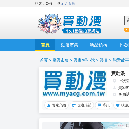
訪客，您好！
或
加入會員
首頁
動漫市集
新品預購
下殺
首頁
>
動漫市集
>
漫畫/輕小說
>
漫畫
>
戀愛故事
買動漫
上次
賣家
會員
賣家介紹
去逛店鋪
私訊
收藏