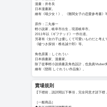
漫畫：井冬良
日本漫畫家。
繪有《喵少女！》、《難関女子の恋愛参考書》
原作：二丸修一
輕小說家，岐阜市出生，現居岐阜市。
2011年以《ギフテッド》一作出道。
另著有《女の子は優しくて可愛いものだと考え
《嘘つき探偵・椎名誠十郎》等。
角色原案：しぐれうい
日本插畫家、漫畫家。
除了從事輕小說插畫及角色設計，也負責Vtuber
繪有《戀雨 しぐれうい作品集》。
賣場規則
【下標前，請詳閱以下事項，完全同意才請下標
［一般商品］