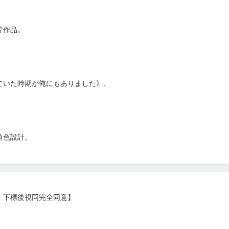
等作品。
ていた時期が俺にもありました》、
角色設計。
，下標後視同完全同意】