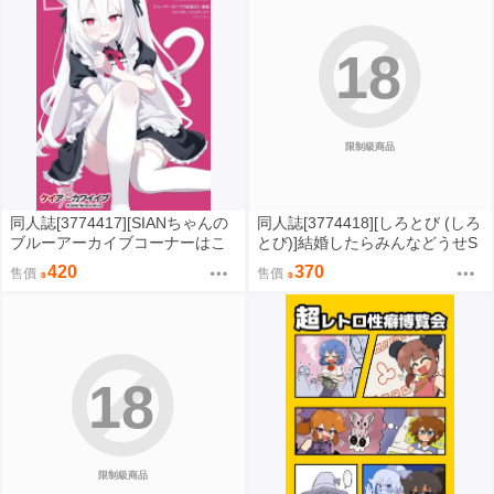
18
限制級商品
同人誌[3774417][SIANちゃんの
同人誌[3774418][しろとび (しろ
ブルーアーカイブコーナーはこ
とび)]結婚したらみんなどうせS
っちよ！ (SIAN)]ブルーアーカイ
EXするんだしクラスメイトで練
420
370
售價
售價
ブの超面白い漫画 -先生を殺して
習しときません (其他)
私も死にますエディション- (蔚
藍檔案)
18
限制級商品