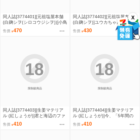
同人誌[3774401][元祖塩屋本舗
同人誌[3774402][元祖塩屋本舗
X
(白麹シヲ(シロコウジシヲ))]小鳥
(白麹シヲ)]ユウカちゃんといっ
遊ホシノに犬チ●ポが生えてるな
しょ (蔚藍檔案)
470
430
售價
售價
んて聞いてないっ (蔚藍檔案)
18
18
限制級商品
限制級商品
同人誌[3774403][生姜マテリア
同人誌[3774404][生姜マテリア
ル (紅しょうが)]君と海辺のファ
ル (紅しょうが)]今、「5年間の
ンサ会 (光之美少女)
孤独で精神を病んだ末セッ〇ス
410
410
售價
售價
でしか安静を得られなくなった
女子大生の性活記録」っていい
ました (光之美少女)