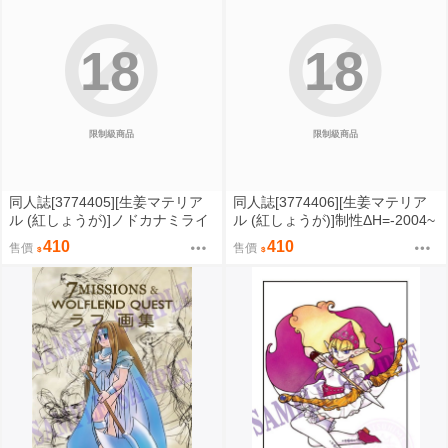
18
18
限制級商品
限制級商品
同人誌[3774405][生姜マテリア
同人誌[3774406][生姜マテリア
ル (紅しょうが)]ノドカナミライ
ル (紅しょうが)]制性ΔH=-2004~
ノゾムハナ (光之美少女)
-2008kJ/mol (光之美少女)
410
410
售價
售價