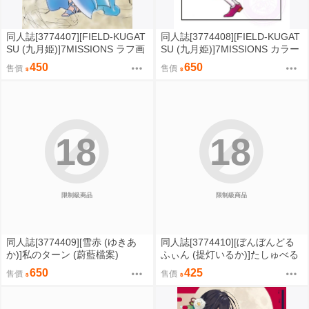
同人誌[3774407][FIELD-KUGAT
同人誌[3774408][FIELD-KUGAT
SU (九月姫)]7MISSIONS ラフ画
SU (九月姫)]7MISSIONS カラー
集 (幻想系)
イラスト集 (遊戲)
450
650
售價
售價
18
18
限制級商品
限制級商品
同人誌[3774409][雪赤 (ゆきあ
同人誌[3774410][ぼんぼんどる
か)]私のターン (蔚藍檔案)
ふぃん (提灯いるか)]たしゅべる
てぃ こねこ (碧藍航線)
650
425
售價
售價