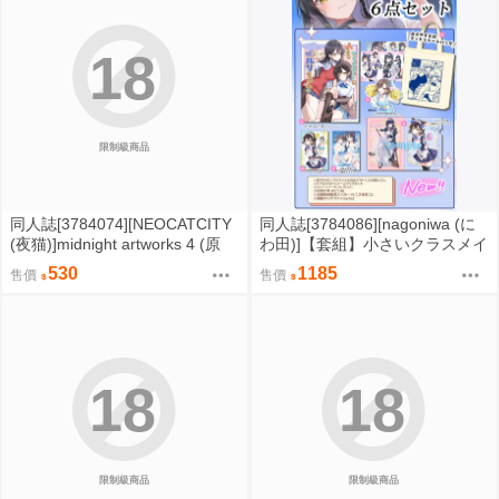
18
限制級商品
同人誌[3784074][NEOCATCITY
同人誌[3784086][nagoniwa (に
(夜猫)]midnight artworks 4 (原
わ田)]【套組】小さいクラスメイ
創)
トのルリちゃん2.5おきがえコス
530
1185
售價
售價
チューム (原創)
18
18
限制級商品
限制級商品