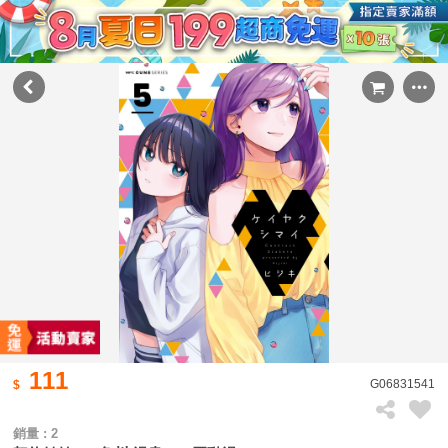
111
G06831541
銷量 : 2