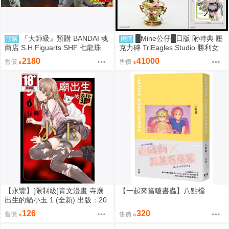
『大師級』預購 BANDAI 魂
█Mine公仔█日版 附特典 壓
預購
預購
商店 S.H.Figuarts SHF 七龍珠
克力磚 TriEagles Studio 勝利女
力量全開 弗利沙 戰損版
神 妮姬 NIKKE 索達 1/4 雕像
2180
41000
售價
售價
【永豐】[限制級]青文漫畫 寺廟
【一起來當嗑書蟲】八點檔
出生的貓小玉 1 (全新) 出版：20
26/08
126
320
售價
售價