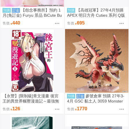
【怨念事務所】預約 1
【高雄冠軍】27年4月預購
預購
訂金
預購
月(免訂金) Furyu 景品 BiCute Bu
APEX 明日方舟 Cuties 系列 Q版
nnies 物語系列 忍野忍 兔女郎 09
安潔莉娜 免訂金1002
440
695
售價
售價
06
【永豐】[限制級]青文漫畫 後宮
參號倉庫 預購 27年3-
預購
訂金
王的異世界輾壓漫遊記～最強無
4月 GSC 黏土人 3059 Monster
雙的大叔將全種族納為妻子 1 (全
Hunter 魔物獵人 火龍 雄火龍 9/7
126
1770
售價
售價
新) 出版：2026/08