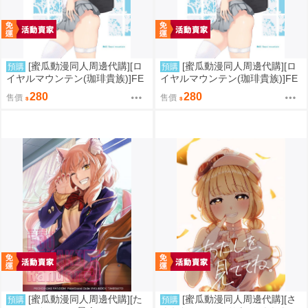
[蜜瓜動漫同人周邊代購][ロ
[蜜瓜動漫同人周邊代購][ロ
預購
預購
イヤルマウンテン(珈琲貴族)]FE
イヤルマウンテン(珈琲貴族)]FE
TISH ACADEMY【メロン限定
TISH ACADEMY(同人誌)
280
280
售價
售價
特典付】(同人誌)
[蜜瓜動漫同人周邊代購][た
[蜜瓜動漫同人周邊代購][さ
預購
預購