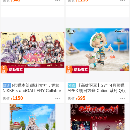
售價
售價
定合作物販 8.27結單
(代購本部)勝利女神：妮姬
【高雄冠軍】27年4月預購
訂金
預購
NIKKE × andGALLERY Collabor
APEX 明日方舟 Cuties 系列 Q版
ation Café season4 期間數量限
龍舌蘭 免訂金1002
1150
695
售價
售價
定合作物販 8.27結單