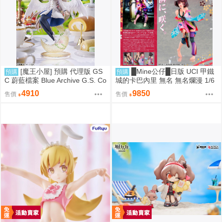
[魔王小屋] 預購 代理版 GS
█Mine公仔█日版 UCI 甲鐵
預購
預購
C 蔚藍檔案 Blue Archive G.S. Co
城的卡巴內里 無名 無名爛漫 1/6
llection 渚 ～花香微笑～
PVC D9246
4910
9850
售價
售價