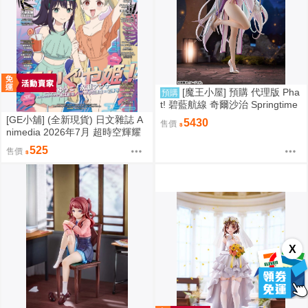
[魔王小屋] 預購 代理版 Pha
預購
t! 碧藍航線 奇爾沙治 Springtime
Data
[GE小舖] (全新現貨) 日文雜誌 A
5430
售價
nimedia 2026年7月 超時空輝耀
姬! 刀劍亂舞 魔法姊妹露露特莉
525
售價
莉 海報
X