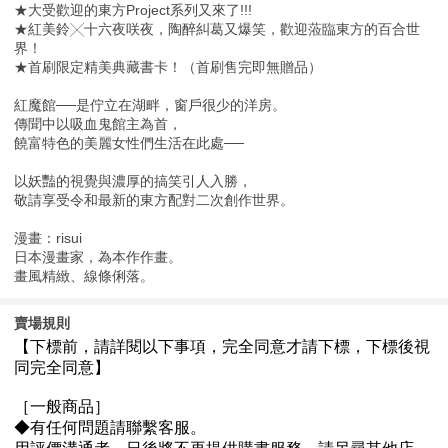
★大受歡迎的東方Project系列又來了!!!
★紅美鈴╳十六夜咲夜，陶醉糾葛又爆笑，歡迎蒞臨東方的百合世
界！
★首刷限定精美典藏書卡！（首刷售完即無贈品）
紅魔館──是佇立在湖畔，窗戶很少的洋房。
傳聞中以吸血鬼館主為首，
饒富特色的美麗女性們生活在此處──
以妖豔的視覺與濃厚的搞笑引人入勝，
敬請享受令和最新的東方配對二次創作世界。
漫畫：risui
日本漫畫家，為本作作畫。
畫風精緻、線條俐落。
賣場規則