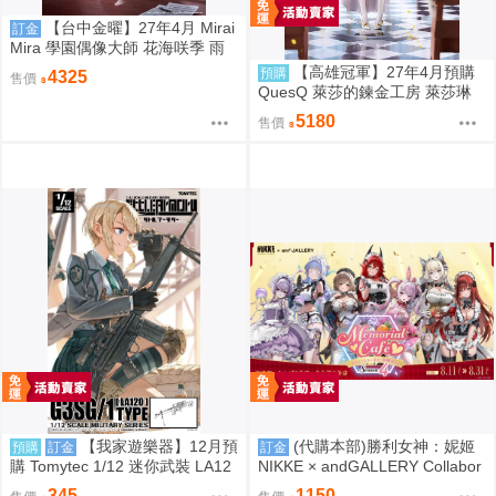
【台中金曜】27年4月 Mirai
訂金
Mira 學園偶像大師 花海咲季 雨
後鳶尾花 特訓前Ver 1/7 1002
【高雄冠軍】27年4月預購
預購
4325
售價
QuesQ 萊莎的鍊金工房 萊莎琳
斯托特 婚紗禮服Ver 1/7 免訂金1
5180
售價
111
【我家遊樂器】12月預
(代購本部)勝利女神：妮姬
預購
訂金
訂金
購 Tomytec 1/12 迷你武裝 LA12
NIKKE × andGALLERY Collabor
0 G3SG/1 TYPE
ation Café season4 期間數量限
345
1150