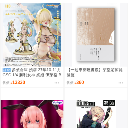
參號倉庫 預購 27年10-11月
【一起來當嗑書蟲】穿堂驚掠琵
訂金
GSC 1/4 勝利女神 妮姬 伊萊格 B
琶聲
OOM與驚嚇 9/7
13330
360
售價
售價