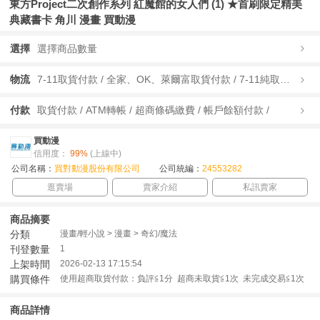
東方Project二次創作系列 紅魔館的女人們 (1) ★首刷限定精美
典藏書卡 角川 漫畫 買動漫
選擇
選擇商品數量
物流
7-11取貨付款 / 全家、OK、萊爾富取貨付款 / 7-11純取貨 / 全家、OK、萊爾富純取貨 / 宅配/快遞 /
付款
取貨付款 / ATM轉帳 / 超商條碼繳費 / 帳戶餘額付款 /
買動漫
信用度：
99%
(上線中)
公司名稱：
買對動漫股份有限公司
公司統編：
24553282
逛賣場
賣家介紹
私訊賣家
商品摘要
分類
漫畫/輕小說 > 漫畫 > 奇幻/魔法
刊登數量
1
上架時間
2026-02-13 17:15:54
購買條件
使用超商取貨付款：負評≦1分 超商未取貨≦1次 未完成交易≦1次
商品詳情