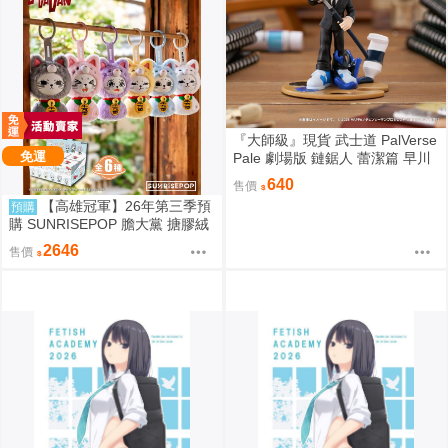
『大師級』現貨 武士道 PalVerse
免運
Pale 劇場版 鏈鋸人 蕾潔篇 早川
秋
640
售價
【高雄冠軍】26年第三季預
預購
購 SUNRISEPOP 膽大黨 搪膠絨
毛 晴天娃娃 6入盲盒套組 免運 0
2646
售價
819