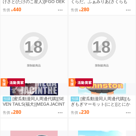
けさと(たけのこ星人)]FGO OEK
くらだ。ふぁみりあ(さくらも
AKI Random5(FGO)(同人誌)
ち)]あたしを、見ててね。(學園
440
280
售價
售價
偶像大師)(同人誌)
18
18
限制級商品
限制級商品
[蜜瓜動漫同人周邊代購][SE
[蜜瓜動漫同人周邊代購][も
預購
預購
VEN TAILS(福犬)]MEGA JACINT
ぎもぎマーモット(にと)]とにか
HE(寶可夢)(同人誌)
く脱ぎたいジョンストン(艦隊收
280
230
售價
售價
藏)(同人誌)