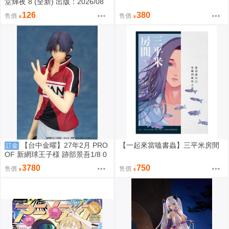
堂輝夜 8 (全新) 出版：2026/08
126
380
售價
售價
【台中金曜】27年2月 PRO
【一起來當嗑書蟲】三平米房間
訂金
OF 新網球王子様 跡部景吾1/8 0
908
3780
750
售價
售價