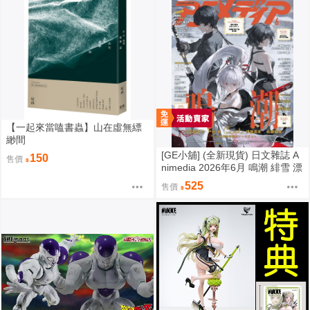
【一起來當嗑書蟲】山在虛無縹
緲間
[GE小舖] (全新現貨) 日文雜誌 A
150
售價
nimedia 2026年6月 鳴潮 緋雪 漂
泊者 魔法姊妹露露特莉莉
525
售價