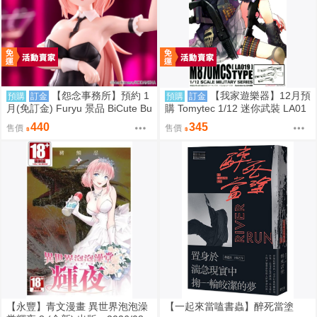
【怨念事務所】預約 1
【我家遊樂器】12月預
預購
訂金
預購
訂金
月(免訂金) Furyu 景品 BiCute Bu
購 Tomytec 1/12 迷你武裝 LA01
nnies 學生會也有洞 陸奧駒絽 兔
9 M870MCS 雷明登霰彈槍 再販
440
345
售價
售價
女郎 0906
【永豐】青文漫畫 異世界泡泡澡
【一起來當嗑書蟲】醉死當塗