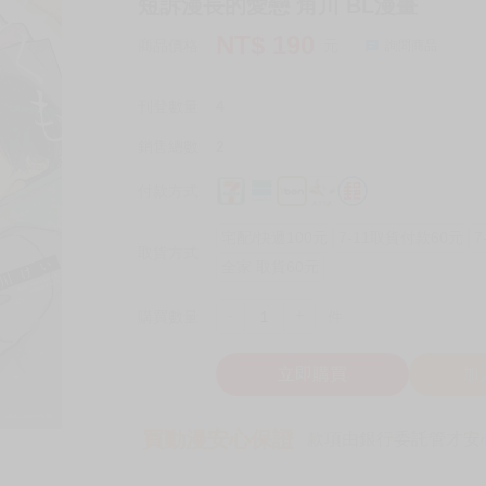
短訴漫長的愛戀 角川 BL漫畫
NT$
190
商品價格
元
詢問商品
刊登數量
4
銷售總數
2
付款方式
宅配/快遞100元
7-11取貨付款60元
7
取貨方式
全家 取貨60元
-
+
購買數量
件
立即購買
加
買動漫安心保證
款項由銀行委託管才安心 