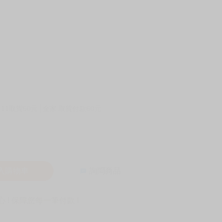
-11取貨60元
全家 取貨付款60元
入購物車
詢問商品
! 保障您每一筆付款 !