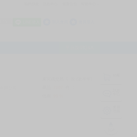
我的拍賣
訊息中心
最新公告
幫助中心
│
│
│
8 OFF
加入會員
會員登入
LINE登入
平台說明Q&A
結帳
未完成交易
0
次 (近半年)
商品
7107
件
有限公司
❔
訊息
中心
信用
99
%
常用
功能
TOP