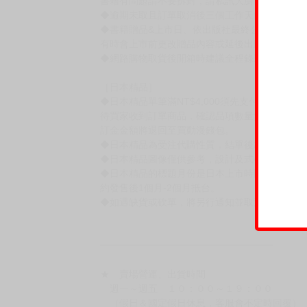
［一般商品］
◆有任何問題請聯繫客服。
用評價溝通者，日後將不再提供購書服務，請另
◆預購商品的出貨時間依出版社供貨情形會有所
◆不同月份商品可一起結帳，等訂單內所有商品
◆預購商品皆無現貨，商品圖為示意圖，請以實
◆商品如有缺件、瑕疵，請務必取貨3日內留言
◆書籍拆封無法更換及退貨(內頁印刷瑕疵例外)
書籍有問題請不要拆封，請私訊大廚協助。
◆逾期未取且訂單取消後三個工作天內未有任何
◆書籍贈品&上市日、依出版社最終公布為主。
有時會上市前更改贈品內容或延後出版，還請注
◆網路購物取貨後開箱時建議全程錄影拍照存證
［日本精品］
◆日本精品單筆滿NT$4,000須先支付 10% 
待買家收到訂單商品，確認品項數量無誤，並確
訂金金額將退回至買動漫錢包。
◆日本精品為受注代購性質，結單後恕無法取消
◆日本精品圖像僅供參考，設計及式樣請以實際