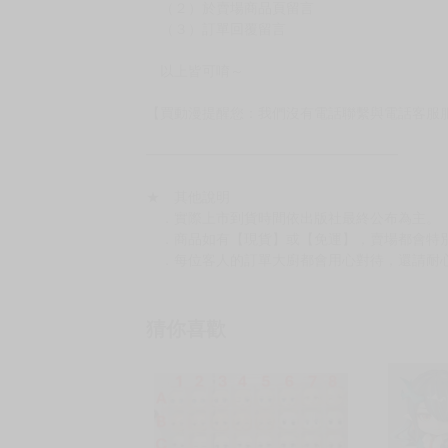
［８本以上］ 三層氣泡布（２圈）＋紙箱出
（另有加固紙箱賣場，如有需要可至賣場加購
加固紙箱賣場：
https://www.myacg.com.tw/goods_detail.php
━━━━━━━━━━━━━━━━━━
★ 聯繫方式
如對賣場或商品有任何問題可：
（１）私訊留言
（２）於賣場商品頁留言
（３）訂單回覆留言
以上皆可唷～
【買動漫提醒您：我們沒有電話聯繫與電話客服
━━━━━━━━━━━━━━━━━━
★ 其他說明
．實際上市到貨時間依出版社最終公布為主。
．商品如有【現貨】或【免運】，賣場都會特