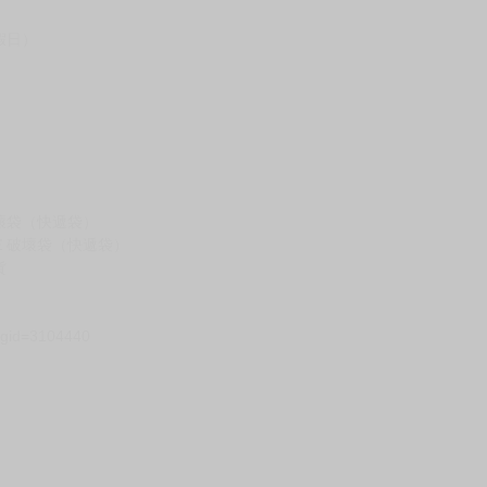
台灣到貨時間，發售及到貨時間依廠商實際出貨為準，
請諒解。
假日）
壞袋（快遞袋）
Ｅ破壞袋（快遞袋）