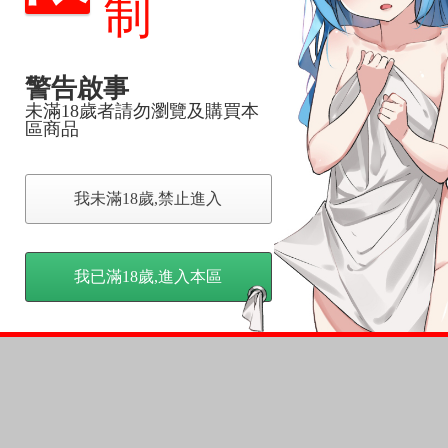
制
尋其他店家，謝謝。
警告啟事
變動，一旦收到就會盡快寄出。
未滿18歲者請勿瀏覽及購買本
到齊後一起發貨。
區商品
品為主。
反應，逾期不受理。
我未滿18歲,禁止進入
反應，將直接加入黑名單，還請下單後準時取貨。
意。
我已滿18歲,進入本區
，以保障買賣家雙方權益。
訂金，訂金將以專屬訂金賣場方式收取，
認收貨後，訂金賣場將由大廚取消，
，請慎重下單。
商品為準，可能有色差。