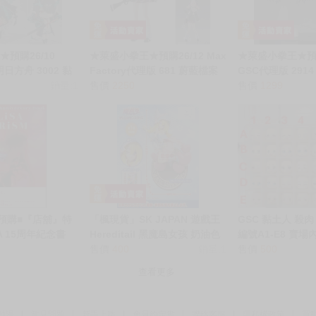
心等候唷～
預購26/10
★萊盛小拳王★預購26/12 Max
★萊盛小拳王★預購
日方舟 3002 黏
Factory代理版 681 蔚藍檔案
GSC代理版 291
銷量:1
Blue Archive figma 下江小春
售價
2250
熱：日本恐怖故事
售價
1299
0917
0917