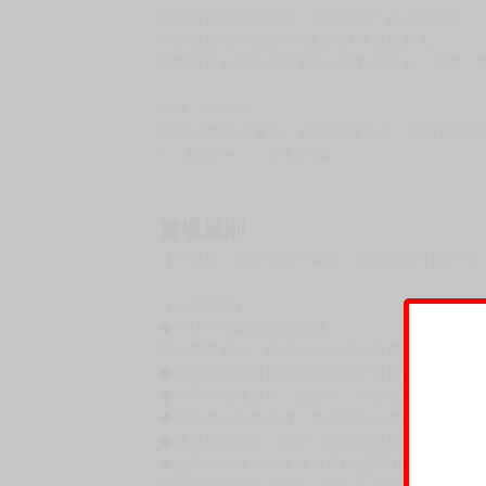
購買評價限制
使用超商取貨付款：負評≦1分 超商未取貨≦1
★美麗的彩色插圖與短篇漫畫所譜出的童年玩伴
★簡簡單單的故事，卻值得讓人一再回味！
……這個吻代表的意義是──？
一颯與吉平是家住隔壁的童年玩伴，
兩人就讀同一間學校並一起上下學。
有時聊聊喜歡的音樂，每年夏天一起去看煙火，
理所當然地變成陪伴在對方身邊最久的人。
然而這樣的關係卻因某次一颯對吉平的一個吻，而
作者：市川けい
日本人氣BL漫畫家。於2010年出道，擅於描
X（原twitter）：@k_ickw
賣場規則
【下標前，請詳閱以下事項，完全同意才請下標