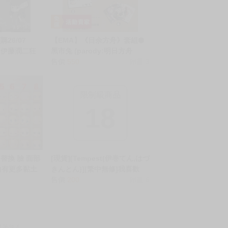
26/07
【EMA】《日余方舟》套組⬢
4 伊藤潤二狂
黑市兔 (parody:明日方舟
 黏土人 富江
Arknights アークナイツ)
售價
550
銷量:3
FF46
限制級商品
18