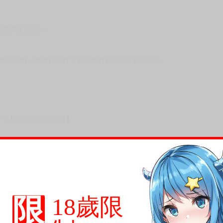
次 未完成交易≦1次 （近半年）
愛情傑作！
產生了變化──
繪細膩的感情，除本作另有《湛藍色的愛戀》等多部作品。
限
18歲限
，下標後視同完全同意】