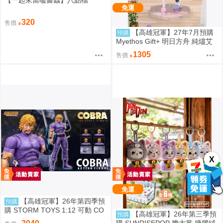
免運
320
售價
【高雄冠軍】27年7月預購
預購
Myethos Gift+ 明日方舟 純燼艾
雅法拉 後來的故事Ver 1/8 1011
1305
售價
X
免運
【高雄冠軍】26年第四季預
預購
購 STORM TOYS 1:12 可動 CO
【高雄冠軍】26年第三季預
預購
BRA 眼鏡蛇 免訂金0825
購 SUNRISEPOP 膽大黨 搪膠絨