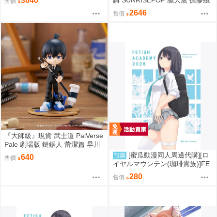
3040
售價
毛 晴天娃娃 6入盲盒套組 免運 0
2646
售價
819
『大師級』現貨 武士道 PalVerse
Pale 劇場版 鏈鋸人 蕾潔篇 早川
秋
[蜜瓜動漫同人周邊代購][ロ
預購
640
售價
イヤルマウンテン(珈琲貴族)]FE
TISH ACADEMY【メロン限定
280
售價
特典付】(同人誌)