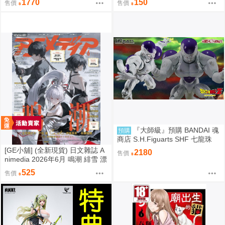
1770
150
售價
售價
『大師級』預購 BANDAI 魂
預購
商店 S.H.Figuarts SHF 七龍珠
力量全開 弗利沙 戰損版
[GE小舖] (全新現貨) 日文雜誌 A
2180
售價
nimedia 2026年6月 鳴潮 緋雪 漂
泊者 魔法姊妹露露特莉莉
525
售價