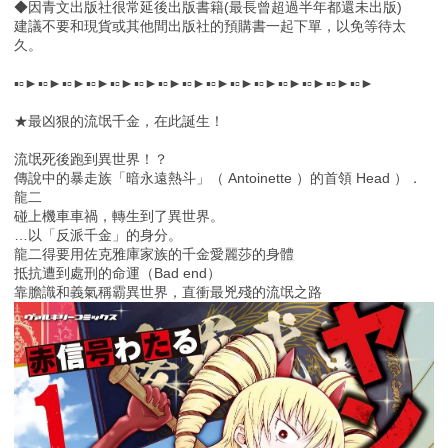
◆因青文出版社很常延後出版書籍(最長曾超過半年都還未出版)
建議不要和現貨或其他間出版社的預購書一起下單，以免等待太
久。
▪▫►▪▫►▪▫►▪▫►▪▫►▪▫►▪▫►▪▫►▪▫►▪▫►▪▫►▪▫►▪▫►▪▫►▪▫►
★最凶狠的流氓千金，在此誕生！
流氓死後跑到異世界！？
傳說中的暴走族「暗永遠熱斗」（ Antoinette ）的首領 Head ）．
龍二
碰上機車車禍，轉生到了異世界。
…以「反派千金」的身分。
龍二得要用佐克雅庫家族的千金愛麗莎的身體
抵抗遭到處刑的命運（Bad end）
靠膽識和義氣稱霸異世界，直衝最兇殘的流氓之路