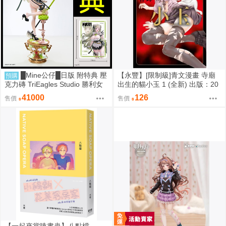
█Mine公仔█日版 附特典 壓
【永豐】[限制級]青文漫畫 寺廟
預購
克力磚 TriEagles Studio 勝利女
出生的貓小玉 1 (全新) 出版：20
神 妮姬 NIKKE 索達 1/4 雕像
26/08
41000
126
售價
售價
【一起來當嗑書蟲】八點檔