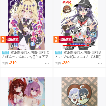
[蜜瓜動漫同人周邊代購][ぽ
[蜜瓜動漫同人周邊代購][さ
預購
預購
んぽんぺいん(にいな)]キュアア
といも牧場(にょにょんば太郎)]
ルカナ・シャドウを愛でる本!(キ
帰ってきた ゆ～ちゅ～ば～
210
280
售價
售價
ミとアイドル光之美少女♪、Yes!
暁 企業案件・ゆっくり編(艦隊
光之美少女5)(同人誌)
收藏)(同人誌)