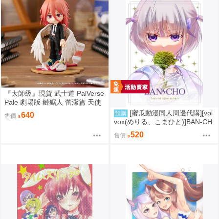
『大師級』現貨 武士道 PalVerse
Pale 劇場版 鏈鋸人 蕾潔篇 天使
惡魔
[蜜瓜動漫同人周邊代購][vol
預購
640
售價
vox(めりる、こまひと)]BAN-CH
O(Hololive)(同人誌)
520
售價