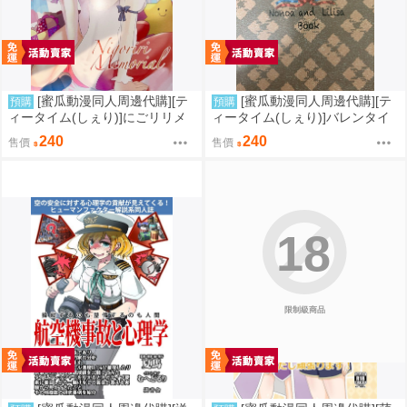
[蜜瓜動漫同人周邊代購][テ
[蜜瓜動漫同人周邊代購][テ
預購
預購
ィータイム(しぇり)]にごリリメ
ィータイム(しぇり)]バレンタイ
モリアル(2.5次元的誘惑)(同人
ンデーキッス(2.5次元的誘惑)(同
240
240
售價
售價
誌)
人誌)
18
限制級商品