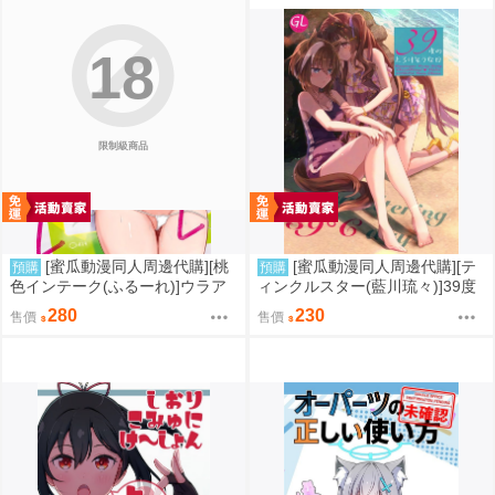
18
限制級商品
[蜜瓜動漫同人周邊代購][桃
[蜜瓜動漫同人周邊代購][テ
預購
預購
色インテーク(ふるーれ)]ウラア
ィンクルスター(藍川琉々)]39度
カバレ オシオキハレ(蔚藍檔案)
のとろけそうな日(賽馬娘)(同人
280
230
售價
售價
(同人誌)
誌)