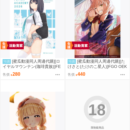
[蜜瓜動漫同人周邊代購][ロ
[蜜瓜動漫同人周邊代購][た
預購
預購
イヤルマウンテン(珈琲貴族)]FE
けさと(たけのこ星人)]FGO OEK
TISH ACADEMY(同人誌)
AKI Random5(FGO)(同人誌)
280
440
售價
售價
18
限制級商品