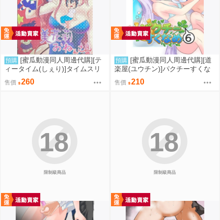
[蜜瓜動漫同人周邊代購][テ
[蜜瓜動漫同人周邊代購][道
預購
預購
ィータイム(しぇり)]タイムスリ
楽屋(ユウチン)]パクチーすくな
ップ★美花莉おねぇさん!(2.5次
め6(賽馬娘)(同人誌)
260
210
售價
售價
元的誘惑)(同人誌)
18
18
限制級商品
限制級商品