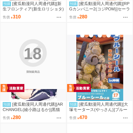
[蜜瓜動漫同人周邊代購][新
[蜜瓜動漫同人周邊代購][RP
預購
預購
生フロンティア(新生ロリショタ)
Gカンパニー2(コジPOM)]セーラ
(桐下悠司、姫花此咲、kozi)]校
ープルート●●●●記録ッ(同人誌)
310
280
售價
售價
内●●日誌ーお兄ちゃんとの秘密
を握られてー(同人誌)
18
限制級商品
[蜜瓜動漫同人周邊代購][AR
[蜜瓜動漫同人周邊代購][大
預購
預購
CHANGEL(綾小路はるか)]黒猫
塚モータース(やっさん)]ブルー
館 if X【特典付】(同人誌)
シール全店いってみたin沖縄(同
280
470
售價
售價
人誌)