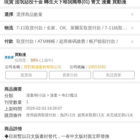
現貨 流氓惡役千金 轉生天下唯我獨尊(01) 青文 漫畫 買動漫
選擇
選擇商品數量
物流
7-11取貨付款 / 全家、OK、萊爾富取貨付款 / 7-11純取貨 / 全家、OK、萊爾富純取貨 / 宅配/快遞 /
付款
取貨付款 / ATM轉帳 / 超商條碼繳費 / 帳戶餘額付款 /
買動漫
信用度：
99%
(上線中)
公司名稱：
買對動漫股份有限公司
公司統編：
24553282
逛賣場
賣家介紹
私訊賣家
商品摘要
分類
漫畫/輕小說 > 漫畫 > 奇幻/魔法
刊登數量
1
上架時間
2026-02-03 19:26:07
購買條件
使用超商取貨付款：負評≦1分 超商未取貨≦1次 未完成交易≦1次
商品詳情
◆目前暫以日文版書封替代，一有中文版封面立即替換