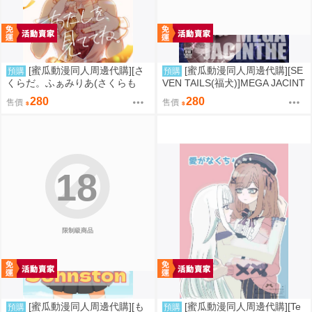
[蜜瓜動漫同人周邊代購][さ
[蜜瓜動漫同人周邊代購][SE
預購
預購
くらだ。ふぁみりあ(さくらも
VEN TAILS(福犬)]MEGA JACINT
ち)]あたしを、見ててね。(學園
HE(寶可夢)(同人誌)
280
280
售價
售價
偶像大師)(同人誌)
18
限制級商品
[蜜瓜動漫同人周邊代購][も
[蜜瓜動漫同人周邊代購][Te
預購
預購