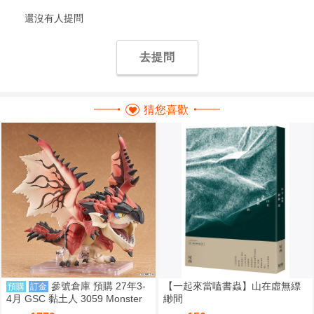
還沒有人提問
去提問
猜您喜歡
參號倉庫 預購 27年3-
【一起來當嗑書蟲】山在虛無縹
預購
訂金
4月 GSC 黏土人 3059 Monster
緲間
Hunter 魔物獵人 火龍 雄火龍 9/7