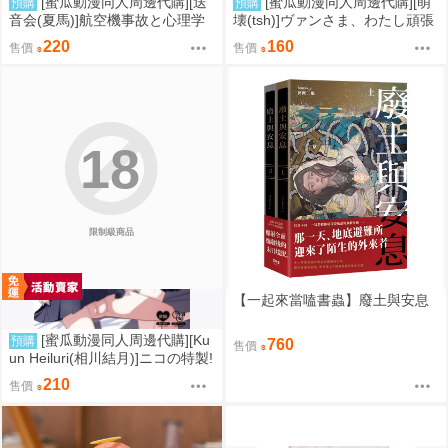
[蜜瓜動漫同人周邊代購][送
[蜜瓜動漫同人周邊代購][萌
預購
預購
音会(夏馬)]航空機事故と心理学
壊(tsh)]ヴァンさま、わたし頑張
(同人誌)
ります!(同人誌)
220
160
售價
售價
18
限制級商品
【一起來當嗑書蟲】廢土與安息
[蜜瓜動漫同人周邊代購][Ku
預購
760
售價
un Heiluri(相川結月)]ニコの特製!
おいなりフルコース(蔚藍檔案)
210
售價
(同人誌)