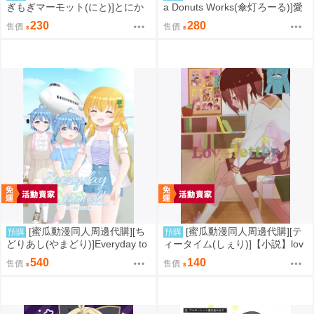
ぎもぎマーモット(にと)]とにか
a Donuts Works(傘灯ろーる)]愛
く脱ぎたいジョンストン(艦隊收
がなくちゃ(彩虹社)(同人誌)
230
280
售價
售價
藏)(同人誌)
[蜜瓜動漫同人周邊代購][ち
[蜜瓜動漫同人周邊代購][テ
預購
預購
どりあし(やまどり)]Everyday to
ィータイム(しぇり)]【小説】lov
travel!(同人誌)
eletter(2.5次元的誘惑)(同人誌)
540
140
售價
售價