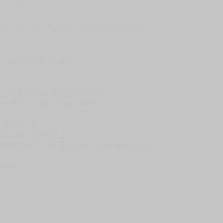
反應，將直接加入黑名單，還請下單後準時取貨。
意。
，以保障買賣家雙方權益。
訂金，訂金將以專屬訂金賣場方式收取，
認收貨後，訂金賣場將由大廚取消，
，請慎重下單。
商品為準，可能有色差。
台灣到貨時間，發售及到貨時間依廠商實際出貨為準，
請諒解。