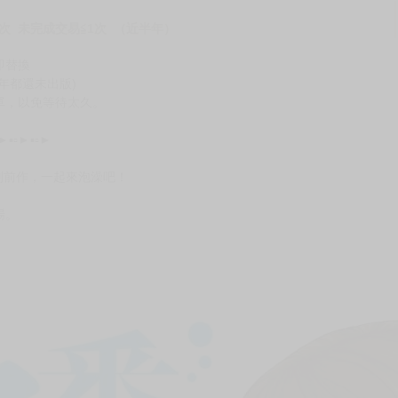
次 未完成交易≦1次 （近半年）
即替換
年都還未出版)
單，以免等待太久。
▫►▪▫►▪▫►
列前作，一起來泡澡吧！
湯。