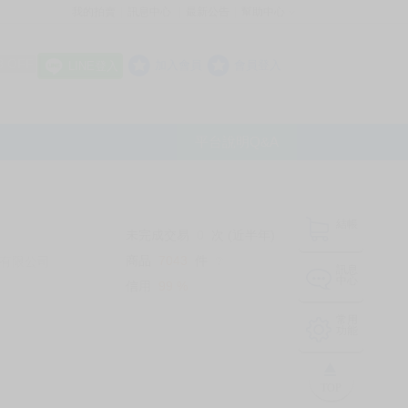
我的拍賣
訊息中心
最新公告
幫助中心
│
│
│
8 OFF
加入會員
會員登入
LINE登入
平台說明Q&A
結帳
未完成交易
0
次 (近半年)
商品
7043
件
有限公司
❔
訊息
中心
信用
99
%
常用
功能
TOP