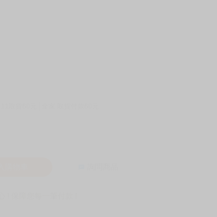
-11取貨60元
全家 取貨付款60元
入購物車
詢問商品
! 保障您每一筆付款 !