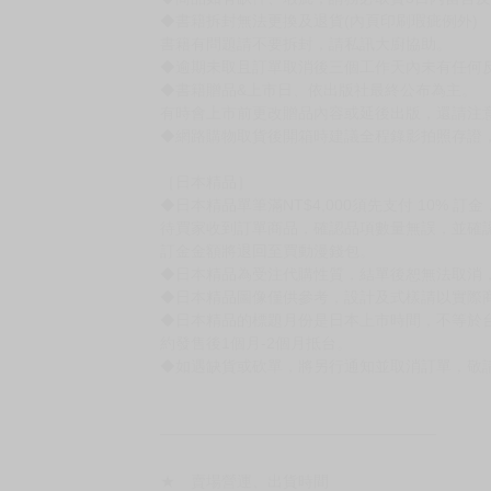
◆書籍拆封無法更換及退貨(內頁印刷瑕疵例外)
書籍有問題請不要拆封，請私訊大廚協助。
◆逾期未取且訂單取消後三個工作天內未有任何
◆書籍贈品&上市日、依出版社最終公布為主。
有時會上市前更改贈品內容或延後出版，還請注
◆網路購物取貨後開箱時建議全程錄影拍照存證
［日本精品］
◆日本精品單筆滿NT$4,000須先支付 10% 
待買家收到訂單商品，確認品項數量無誤，並確
訂金金額將退回至買動漫錢包。
◆日本精品為受注代購性質，結單後恕無法取消
◆日本精品圖像僅供參考，設計及式樣請以實際
◆日本精品的標題月份是日本上市時間，不等於
約發售後1個月-2個月抵台。
◆如遇缺貨或砍單，將另行通知並取消訂單，敬
━━━━━━━━━━━━━━━━━━
★ 賣場營運、出貨時間