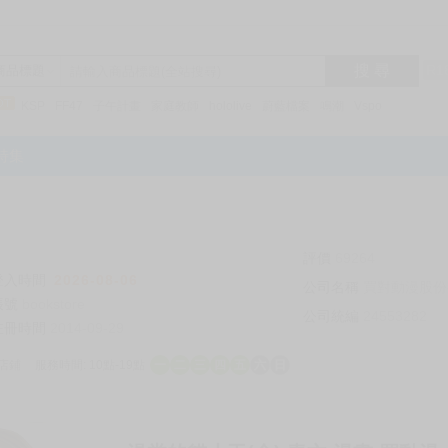
搜 尋
R1
商品標題
KSP
FF47
子午計畫
家庭教師
hololive
蔚藍檔案
鳴潮
Vspo
特集
評價
69264
登入時間
2026-08-06
公司名稱
買對動漫股份
帳號
bookstore
公司統編
24553282
註冊時間
2014-09-29
店鋪
服務時間: 10點-19點
一
二
三
四
五
六
日