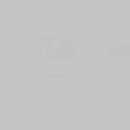
商品編號
G06793886
累積點閱數
自訂編號
9786264493376
收藏
1
收藏商品
加價購
( 共
1
件商品 )
(加購品) 買動漫★《$15元-
-
+