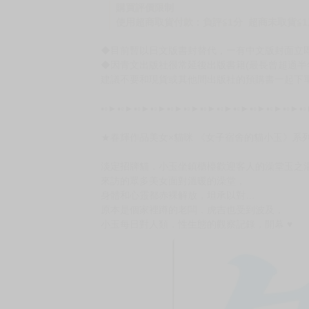
購買評價限制
使用超商取貨付款：負評≦1分 超商未取貨≦1
◆目前暫以日文版書封替代，一有中文版封面立
◆因青文出版社很常延後出版書籍(最長曾超過半
建議不要和現貨或其他間出版社的預購書一起下
▪▫►▪▫►▪▫►▪▫►▪▫►▪▫►▪▫►▪▫►▪▫►▪▫►▪▫►▪▫►▪
★春輝作品美女×貓咪 《女子宿舍的貓小玉》系
淡定招牌貓．小玉坐鎮櫃檯歡迎客人的澡堂玉之
來訪的眾多美女面對溫暖的澡堂，
身體和心靈都赤裸解放，坦承以對…
原本是個家裡蹲的老闆．虎吉也受到波及，
小玉每日對人類．性生態的觀察記錄，開幕 ♥