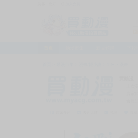
訪客，您好！
或
加入會員
首頁
動漫市集
新品預購
下殺
首頁
>
動漫市集
>
漫畫/輕小說
>
18+
>
漫畫
買動漫
上次
賣家
會員
賣家介紹
去逛店鋪
私訊
收藏