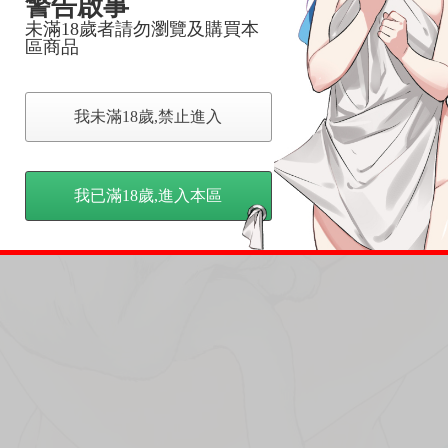
警告啟事
未滿18歲者請勿瀏覽及購買本
區商品
我未滿18歲,禁止進入
我已滿18歲,進入本區