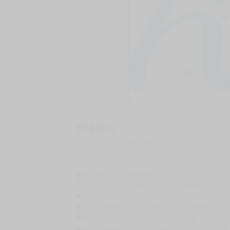
賣場規則
【下標前，請詳閱以下事項，完全同意才請下標
［一般商品］
◆有任何問題請聯繫客服。
用評價溝通者，日後將不再提供購書服務，請另
◆預購商品的出貨時間依出版社供貨情形會有所
◆不同月份商品可一起結帳，等訂單內所有商品
◆預購商品皆無現貨，商品圖為示意圖，請以實
◆商品如有缺件、瑕疵，請務必取貨3日內留言