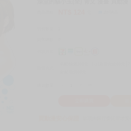
澡堂的貓小玉(全) 青文 漫畫 買動漫
NT$
124
商品價格
元
詢問商品
刊登數量
1
銷售總數
0
付款方式
宅配/快遞100元
7-11取貨付款60元
7
取貨方式
全家 取貨60元
-
+
購買數量
件
立即購買
加
買動漫安心保證
款項由銀行委託管才安心 