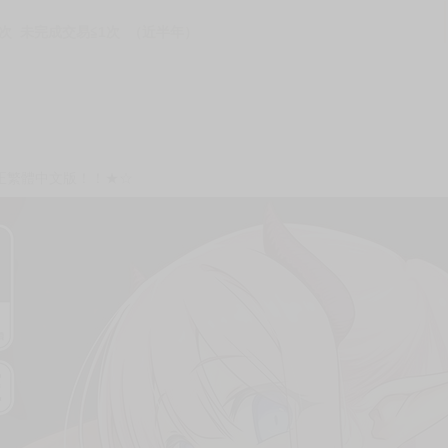
次 未完成交易≦1次 （近半年）
》
正繁體中文版！！★☆