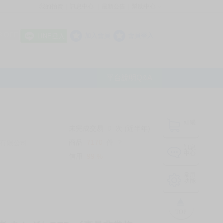
我的拍賣
訊息中心
最新公告
幫助中心
│
│
│
8 OFF
加入會員
會員登入
LINE登入
平台說明Q&A
結帳
未完成交易
0
次 (近半年)
商品
7170
件
有限公司
❔
訊息
中心
信用
99
%
常用
功能
TOP