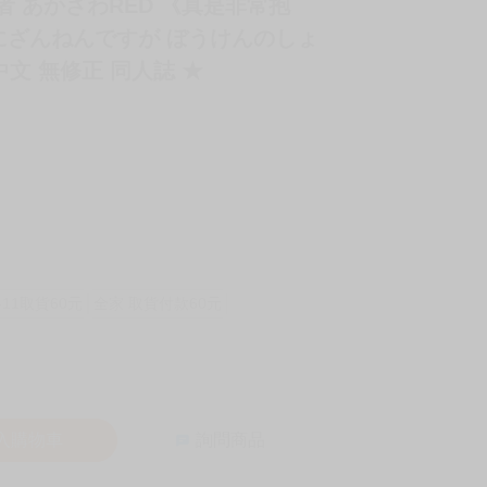
/ 作者 あかざわRED 《真是非常抱
にざんねんですが ぼうけんのしょ
中文 無修正 同人誌 ★
-11取貨60元
全家 取貨付款60元
入購物車
詢問商品