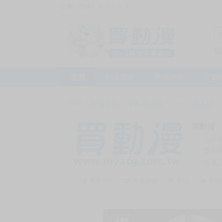
訪客，您好！
或
加入會員
首頁
動漫市集
新品預購
下殺
首頁
>
動漫市集
>
漫畫/輕小說
>
18+
>
同人誌
買動漫
上次
賣家
會員
賣家介紹
去逛店鋪
私訊
收藏