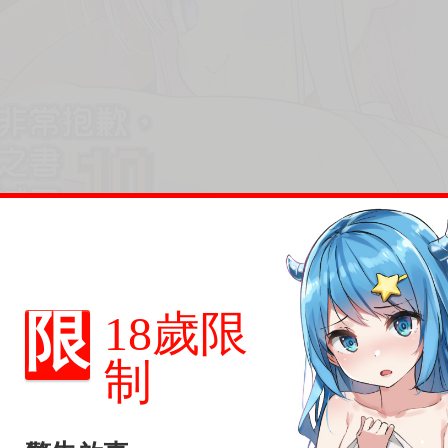
限
18歲限
制