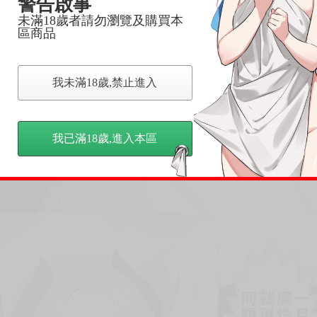
警告啟事
未滿18歲者請勿瀏覽及購買本
區商品
我未滿18歲,禁止進入
我已滿18歲,進入本區