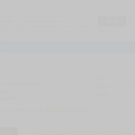
搜 尋
R1
商品標題
KSP
FF47
子午計畫
家庭教師
hololive
蔚藍檔案
鳴潮
Vspo
特集
評價
69325
登入時間
2026-08-09
公司名稱
買對動漫股份
帳號
bookstore
公司統編
24553282
註冊時間
2014-09-29
店鋪
服務時間: 10點-19點
一
二
三
四
五
六
日