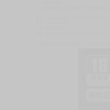
購買評價限制
使用超商取貨付款：負評≦1分 超商未取貨≦1
書名：《真是非常抱歉，冒險之書10被消滅了。
作者：あかざわRED
規格：B5 黑白72P
售價：350元（限制級 未滿十八歲禁止購買）
☆★由あかざわRED正式授權，在台灣推出無修