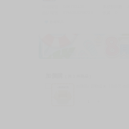
商品編號
G06783136
累積點閱數
自訂編號
9786264298223
收藏
0
收藏商品
加價購
( 共
1
件商品 )
(加購品) 買動漫★《$15元-
-
+