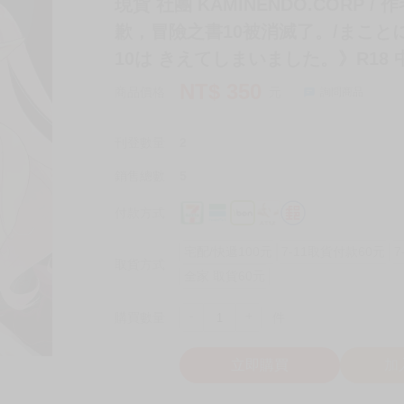
現貨 社團 KAMINENDO.CORP 
歉，冒險之書10被消滅了。/まこと
10は きえてしまいました。》R18 
NT$
350
商品價格
元
詢問商品
刊登數量
2
銷售總數
5
付款方式
宅配/快遞100元
7-11取貨付款60元
7
取貨方式
全家 取貨60元
-
+
購買數量
件
立即購買
加