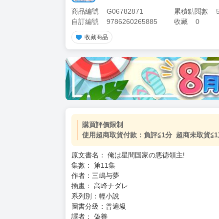
商品編號
G06782871
累積點閱數
自訂編號
9786260265885
收藏
0
收藏商品
加價購
( 共
1
件商品 )
(加購品) 買動漫★《$15元-
-
+