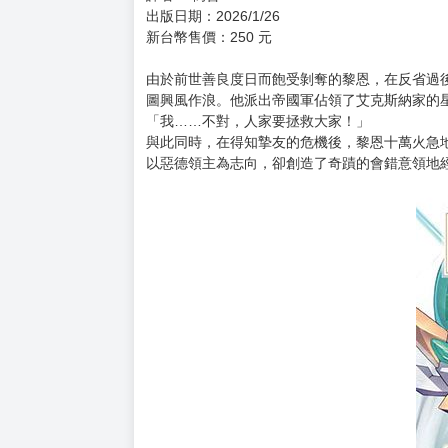
購買評價限制
使用超商取貨付款：負評≦1分 超商未取貨≦1
原文書名： 俺は星間国家の悪徳領主!
集數： 第11集
作者：三嶋与夢
插畫： 高峰ナダレ
系列別：輕小說
圖書分級：普遍級
譯者： 偽善
出版日期：2026/1/26
新台幣售價：250 元
由於前世善良度日而飽受剝奪的黎恩，在反省過
圖興風作浪。他派出帝國軍佔領了艾克斯納家的
「我……不對，人家要拯救大家！」
與此同時，在得知摯友的危機後，黎恩十萬火急
以惡德領主為志向，卻創造了奇蹟的會錯意領地經