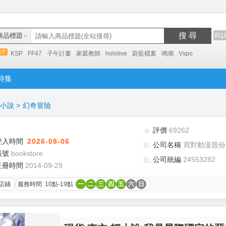
搜 尋
R1
商品標題
KSP
FF47
子午計畫
家庭教師
hololive
蔚藍檔案
鳴潮
Vspo
特集
小說
>
幻奇冒險
評價
69262
登入時間
2026-08-06
公司名稱
買對動漫股份
帳號
bookstore
公司統編
24553282
註冊時間
2014-09-29
店鋪
服務時間: 10點-19點
一
二
三
四
五
六
日