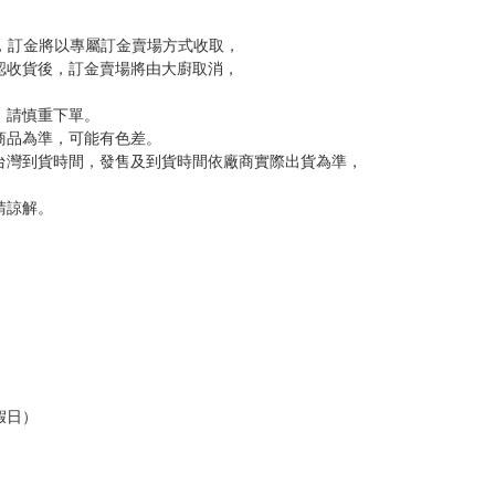
到齊後一起發貨。
品為主。
反應，逾期不受理。
反應，將直接加入黑名單，還請下單後準時取貨。
意。
，以保障買賣家雙方權益。
訂金，訂金將以專屬訂金賣場方式收取，
認收貨後，訂金賣場將由大廚取消，
，請慎重下單。
商品為準，可能有色差。
台灣到貨時間，發售及到貨時間依廠商實際出貨為準，
請諒解。