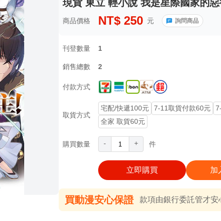
現貨 東立 輕小說 我是星際國家的惡德
NT$
250
商品價格
元
詢問商品
刊登數量
1
銷售總數
2
付款方式
宅配/快遞100元
7-11取貨付款60元
7
取貨方式
全家 取貨60元
-
+
購買數量
件
立即購買
加
買動漫安心保證
款項由銀行委託管才安心 