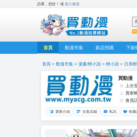
訪客，您好！
或
加入會員
首頁
動漫市集
新品預購
下殺
首頁
>
動漫市集
>
漫畫/輕小說
>
輕小說
>
日系輕
買動漫
上次
賣家
會員
賣家介紹
去逛店鋪
私訊
收藏