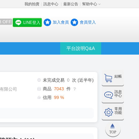
我的拍賣
訊息中心
最新公告
幫助中心
│
│
│
8 OFF
加入會員
會員登入
LINE登入
平台說明Q&A
結帳
未完成交易
0
次 (近半年)
商品
7043
件
有限公司
❔
訊息
中心
信用
99
%
常用
功能
TOP