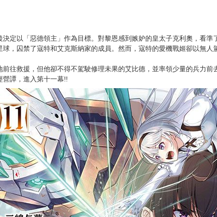
次 未完成交易≦1次 （近半年）
後決定以「惡德領主」作為目標。對黎恩感到嫉妒的皇太子克利奧，看準
星球，囚禁了寇特和艾克斯納家的成員。然而，寇特的愛機戰姬卻以無人駕
地前往救援，但他卻不得不駕駛修理未果的艾比德，並率領少量的兵力前去
營譚，進入第十一幕!!