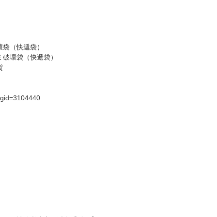
假日）
壞袋（快遞袋）
Ｅ破壞袋（快遞袋）
貨
）
?gid=3104440