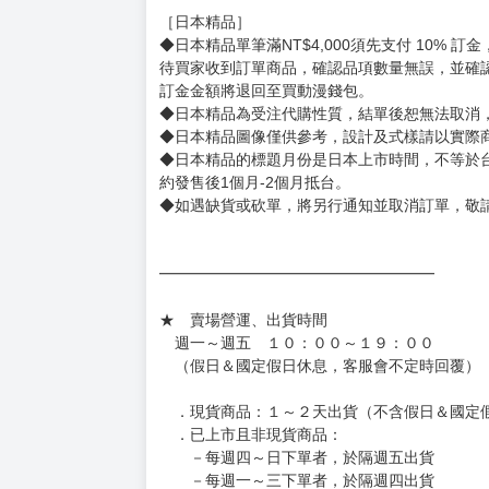
◆不同月份商品可一起結帳，等訂單內所有商品
◆預購商品皆無現貨，商品圖為示意圖，請以實
◆商品如有缺件、瑕疵，請務必取貨3日內留言
◆書籍拆封無法更換及退貨(內頁印刷瑕疵例外)
書籍有問題請不要拆封，請私訊大廚協助。
◆逾期未取且訂單取消後三個工作天內未有任何
◆書籍贈品&上市日、依出版社最終公布為主。
有時會上市前更改贈品內容或延後出版，還請注
◆網路購物取貨後開箱時建議全程錄影拍照存證
［日本精品］
◆日本精品單筆滿NT$4,000須先支付 10% 
待買家收到訂單商品，確認品項數量無誤，並確
訂金金額將退回至買動漫錢包。
◆日本精品為受注代購性質，結單後恕無法取消
◆日本精品圖像僅供參考，設計及式樣請以實際
◆日本精品的標題月份是日本上市時間，不等於
約發售後1個月-2個月抵台。
◆如遇缺貨或砍單，將另行通知並取消訂單，敬