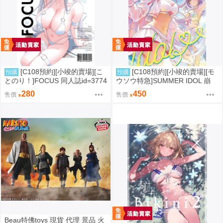
[C108預約][小竣的賣場][こ
[C108預約][小竣的賣場][モ
預購
預購
とのり！]FOCUS 同人誌id=3774
ウソウ特急]SUMMER IDOL 崩
475
壞：星穹鐵道 同人誌id=3758363
280
450
售價
售價
Beau特佛toys 現貨 代理 景品 火