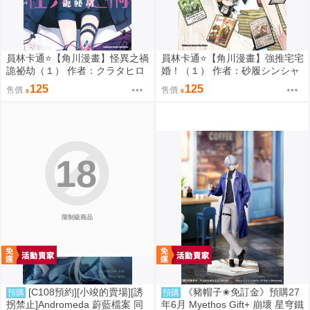
員林卡通⭐️【角川漫畫】怪異之禍
員林卡通⭐️【角川漫畫】強推宅宅
詭祕劫（１） 作者：クラタヒロ
婚！（１） 作者：砂履シンシャ
ヤス (附尼采書套)
(附尼采書套)
125
125
售價
售價
18
限制級商品
[C108預約][小竣的賣場][誘
《豬帽子✬免訂金》預購27
預購
預購
拐禁止]Andromeda 蔚藍檔案 同
年6月 Myethos Gift+ 崩壞 星穹鐵