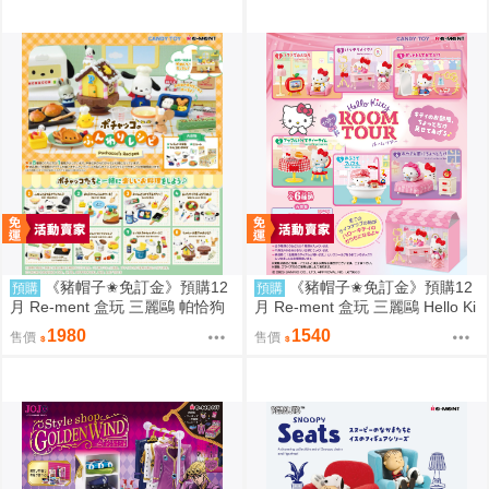
《豬帽子✬免訂金》預購12
《豬帽子✬免訂金》預購12
預購
預購
月 Re-ment 盒玩 三麗鷗 帕恰狗
月 Re-ment 盒玩 三麗鷗 Hello Ki
烘焙食譜 中盒8入 0816
tty 秘密房間之旅 中盒6入 0816
1980
1540
售價
售價