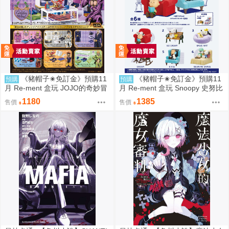
《豬帽子✬免訂金》預購11
《豬帽子✬免訂金》預購11
預購
預購
月 Re-ment 盒玩 JOJO的奇妙冒
月 Re-ment 盒玩 Snoopy 史努比
險 服裝精品店 黃金之風 中盒6入
悠閒座椅場景 中盒6入 0816
1180
1385
售價
售價
0816