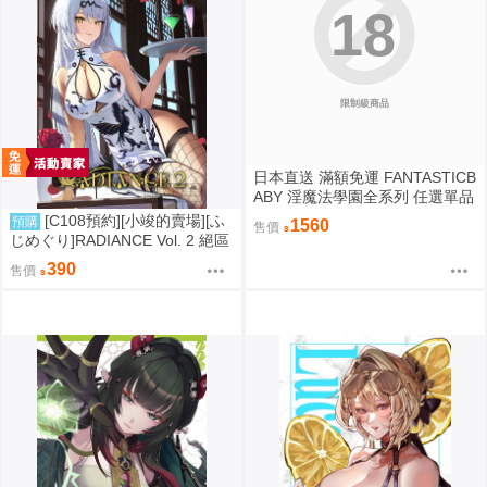
18
限制級商品
日本直送 滿額免運 FANTASTICB
ABY 淫魔法學園全系列 任選單品
/ 3位學妹豪華全套組 疾風雷神
[C108預約][小竣的賣場][ふ
預購
1560
售價
じめぐり]RADIANCE Vol. 2 絕區
零 同人誌id=3755087
390
售價