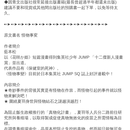
◆因青文出版社很常延後出版書籍(最長曾超過半年都還未出版)
建議不要和現貨或其他間出版社的預購書一起下單，以免等待太
久。
▪▫►▪▫►▪▫►▪▫►▪▫►▪▫►▪▫►▪▫►▪▫►▪▫►▪▫►▪▫►▪▫►▪▫►▪▫►
原文書名 怪物事変
作者簡介
藍本松
以《花咲か姫》短篇漫畫得到集英社少年 JUMP 「十二傑新人漫畫
賞」並出道。
代表作品有《保健室的死神》。
《怪物事變》目前於日本集英社 JUMP SQ 誌上好評連載中！
內容簡介
★奇妙事件的背後其實是有怪物在作祟，而怪物引起的事件就以怪
物來解決吧！
★ 圍繞夏羽身世與怪物結石之謎越演越烈！
為阻止飯生政權推行的「真物化計畫」，夏羽等人兵分二路前往研
究所與養殖場，以取得製成促使真物無效化的疫苗之所需情報為目
標。
在調查養殖場途中，晶原本想阻止失控的真物，然而卻只能無可奈