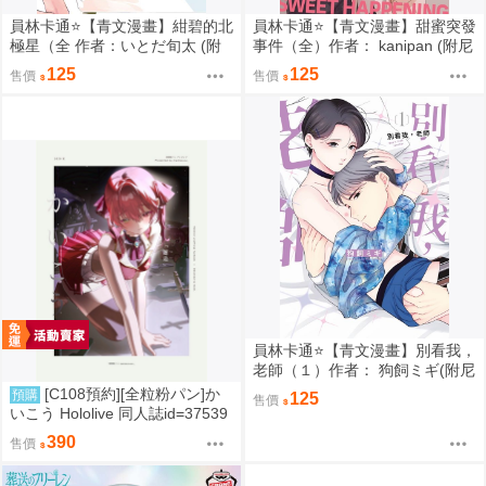
員林卡通⭐️【青文漫畫】紺碧的北
員林卡通⭐️【青文漫畫】甜蜜突發
極星（全 作者：いとだ旬太 (附
事件（全）作者： kanipan (附尼
尼采書套)
采書套)
125
125
售價
售價
員林卡通⭐️【青文漫畫】別看我，
老師（１）作者： 狗飼ミギ(附尼
采書套)
[C108預約][全粒粉パン]か
預購
125
售價
いこう Hololive 同人誌id=37539
89
390
售價