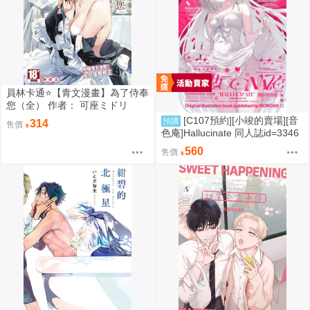
員林卡通⭐️【青文漫畫】為了侍奉
您（全） 作者： 可座ミドリ
[C107預約][小竣的賣場][音
預購
314
售價
色庵]Hallucinate 同人誌id=3346
298
560
售價