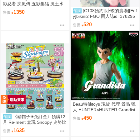
影忍者 疾風傳 五影集結 風土水
影 我愛羅 大野木 照美冥 0302
[C108預約][小竣的賣場][Eef
預購
1350
售價
y]bikini2 FGO 同人誌id=378295
7
520
售價
Beau特佛toys 現貨 代理 景品 獵
人 HUNTER×HUNTER Grandist
a 小傑 0206
《豬帽子✬免訂金》預購12
預購
450
售價
月 Re-ment 盒玩 Snoopy 史努比
街角招牌場景 中盒6入 0816
1635
售價