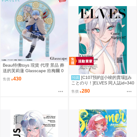
Beau特佛toys 現貨 代理 景品 葬
送的芙莉蓮 Glasscape 欣梅爾 0
302
[C107預約][小竣的賣場][み
預購
430
售價
ことのり！]ELVES 同人誌id=340
9788
280
售價