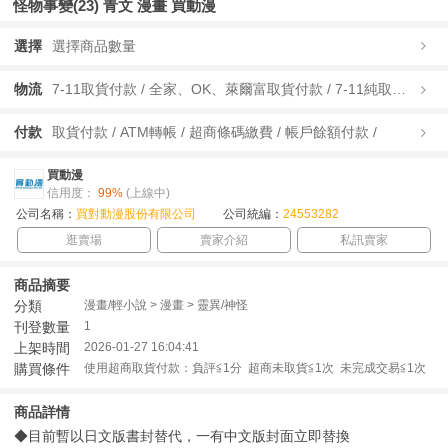
怪物事變(23) 青文 漫畫 買動漫
選擇
選擇商品數量
物流
7-11取貨付款 / 全家、OK、萊爾富取貨付款 / 7-11純取貨 / 全家、OK、萊爾富純取貨 / 宅配/快遞 /
付款
取貨付款 / ATM轉帳 / 超商條碼繳費 / 帳戶餘額付款 /
買動漫
信用度：
99%
(上線中)
公司名稱：
買對動漫股份有限公司
公司統編：
24553282
逛賣場
賣家介紹
私訊賣家
商品摘要
分類
漫畫/輕小說 > 漫畫 > 靈異/神怪
刊登數量
1
上架時間
2026-01-27 16:04:41
購買條件
使用超商取貨付款：負評≦1分 超商未取貨≦1次 未完成交易≦1次
商品詳情
◆目前暫以日文版書封替代，一有中文版封面立即替換