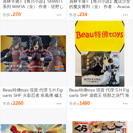
員林卡通⭐️【角川小說】SHANTI
員林卡通⭐️【角川小說】魔法少女
系列 MAFIA（全） 作者：佐野し
的魔女審判（全） 作者： Acacia
なの (附尼采書套)
(附尼采書套)
270
234
售價
售價
Beau特佛toys 現貨 代理 S.H.Fig
Beau特佛toys 現貨 代理 S.H.Fig
uarts SHF 火影忍者 疾風傳 穢土
uarts SHF 遊戲王 怪獸之決鬥 海
轉身 宇智波斑 0209
馬瀬人 0209
2260
1480
售價
售價