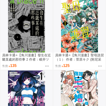
員林卡通⭐️【角川漫畫】發生在近
員林卡通⭐️【角川漫畫】聖母詭習
畿某處的那些事 2 作者：碓井ツ
（１） 作者：菅原キク (附尼采
カサ (附尼采書套)
書套)
135
125
售價
售價