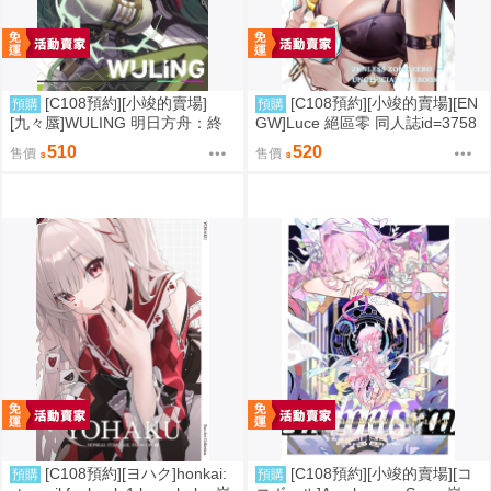
[C108預約][小竣的賣場]
[C108預約][小竣的賣場][EN
預購
預購
[九々蜃]WULING 明日方舟：終
GW]Luce 絕區零 同人誌id=3758
末地 同人誌id=3774619
416
510
520
售價
售價
[C108預約][ヨハク]honkai:
[C108預約][小竣的賣場][コ
預購
預購