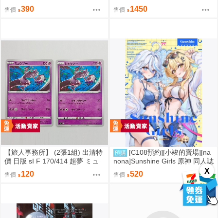
人誌id=3727344
道 白厄 列車環遊記Ver 1/8 1011
390
1450
售價
售價
【旅人事務所】 (2張1組) 出清特
[C108預約][小竣的賣場][na
預購
價 日版 sI F 170/414 超夢 ミュ
nona]Sunshine Girls 原神 同人誌
ウツー PTCG 寶可夢 卡牌【原售
id=3774614
X
120
520
售價
售價
價480元 特價120元】