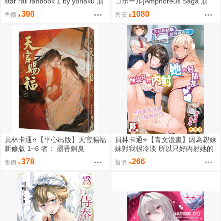
star rail fanbook 1 by yohaku 崩
コボール]Amphoreus Saga 崩
壞：星穹鐵道 同人誌id=3767971
壞：星穹鐵道 同人誌id=3745928
390
1080
售價
售價
員林卡通⭐️【平心出版】天官賜福
員林卡通⭐️【青文漫畫】因為親妹
新修版 1~6 者： 墨香銅臭
妹對我很冷淡 所以只好內射她的
好朋友（全） 作者： あきさかや
378
266
售價
售價
もか