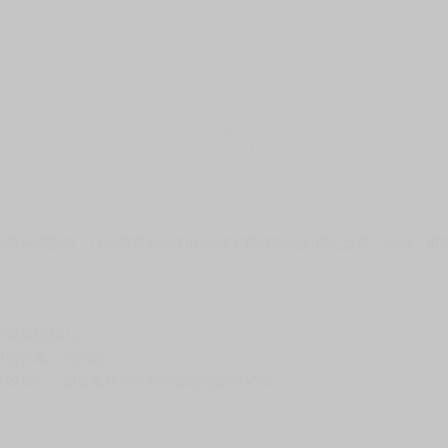
現得淋漓盡致，仔細觀察老師的作品便不難發現他的用心之處，例如：眼
不覺堆積如山。
親密行為」的約定。
近的身心，卻逐漸無法再壓抑那份思念與渴望…