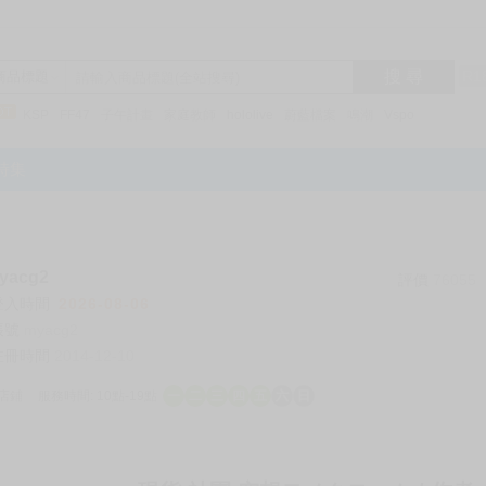
搜 尋
R1
商品標題
KSP
FF47
子午計畫
家庭教師
hololive
蔚藍檔案
鳴潮
Vspo
特集
acg2
評價
76055
登入時間
2026-08-06
帳號
myacg2
註冊時間
2014-12-10
店鋪
服務時間: 10點-19點
一
二
三
四
五
六
日