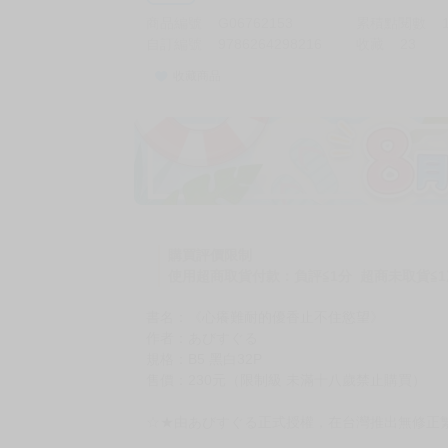
商品編號
G06762153
累積點閱數
自訂編號
9786264298216
收藏
23
收藏商品
購買評價限制
使用超商取貨付款：負評≦1分 超商未取貨≦1
書名：《心癢難耐的優香止不住慾望》
作者：あびすぐる
規格：B5 黑白32P
售價：230元（限制級 未滿十八歲禁止購買）
☆★由あびすぐる正式授權，在台灣推出無修正