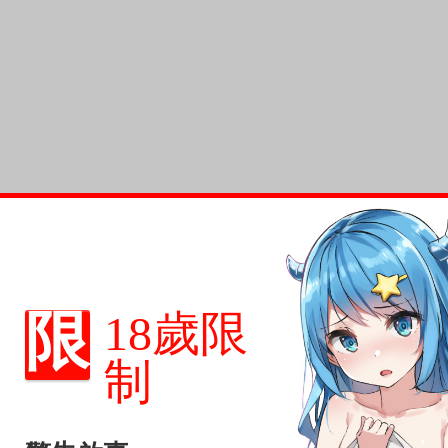
限
18歲限
制