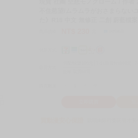
現貨 社團 空想モノクローム / 作
不住慾望/ムラムラがおさまらない
た》R18 中文 無修正 二創 蔚藍檔案
NT$
230
商品價格
元
詢問商品
付款方式
宅配/快遞100元
7-11取貨付款60元
7
取貨方式
全家 取貨60元
-
+
購買數量
件
立即購買
加
買動漫安心保證
款項由銀行委託管才安心 