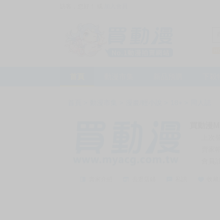
訪客，您好！
或
加入會員
首頁
動漫市集
新品預購
下殺
首頁
>
動漫市集
>
漫畫/輕小說
>
18+
>
同人誌
買動漫My
上次
賣家
會員
賣家介紹
去逛店鋪
私訊
收藏