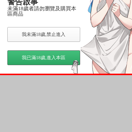
警告啟事
未滿18歲者請勿瀏覽及購買本
區商品
我未滿18歲,禁止進入
我已滿18歲,進入本區