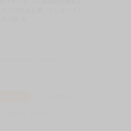
者 あびすぐる 《心癢難耐的優香止
ユウカは先生を襲ってしまいまし
 同人誌 ★
-11取貨60元
全家 取貨付款60元
入購物車
詢問商品
! 保障您每一筆付款 !