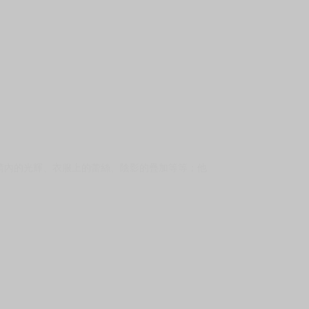
睛內的光輝、衣服上的蕾絲、陰影的疊加等等；他