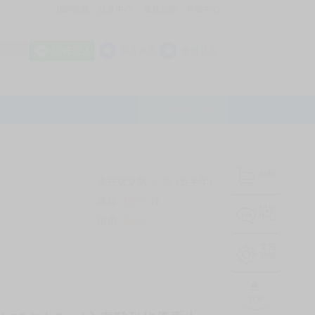
我的拍賣
訊息中心
最新公告
幫助中心
│
│
│
8 OFF
加入會員
會員登入
LINE登入
平台說明Q&A
結帳
未完成交易
0
次 (近半年)
商品
1028
件
❔
訊息
中心
信用
99
%
常用
功能
TOP