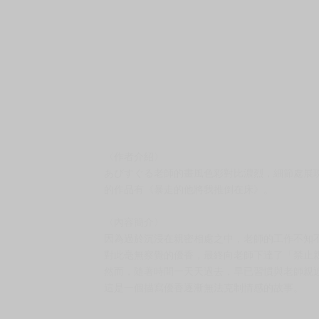
〈作者介紹〉
あびすぐる老師的畫風色彩對比濃烈，細節處展
的作品有《暴走的他將我推倒在床》。
〈內容簡介〉
因為過於沉浸在親密相處之中，老師的工作不知
對此毫無察覺的優香，最終向老師下達了「禁止
然而，隨著時間一天天過去，早已習慣與老師親
這是一個描寫優香逐漸無法克制情感的故事。