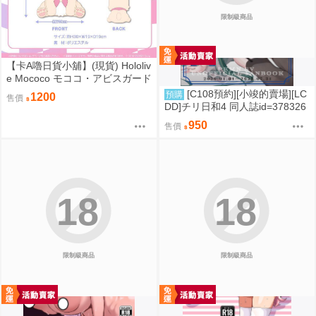
限制級商品
【卡A嚕日貨小舖】(現貨) Hololiv
e Mococo モココ・アビスガード
誕生日記念2024 ラフィアンぬい
[C108預約][小竣的賣場][LC
預購
1200
售價
ぐるみ ピンクver. 布偶
DD]チリ日和4 同人誌id=378326
2
950
售價
18
18
限制級商品
限制級商品