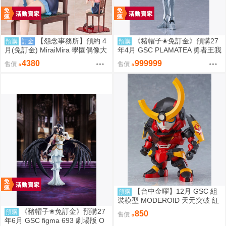
【怨念事務所】預約 4
《豬帽子✬免訂金》預購27
預購
訂金
預購
月(免訂金) MiraiMira 學園偶像大
年4月 GSC PLAMATEA 勇者王我
師 花海咲季 雨後鳶尾花 特訓前V
王凱牙 獅子王凱 0906
4380
999999
售價
售價
er 1/7 0927
【台中金曜】12月 GSC 組
預購
裝模型 MODEROID 天元突破 紅
蓮螺巖 紅蓮螺巖 再版 0904
《豬帽子✬免訂金》預購27
預購
850
售價
年6月 GSC figma 693 劇場版 O