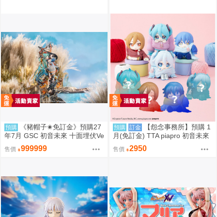
《豬帽子✬免訂金》預購27
【怨念事務所】預購 1
預購
預購
訂金
年7月 GSC 初音未來 十面埋伏Ve
月(免訂金) TTA piapro 初音未來
r 1/7 再販 0906
PERIHAPI! 換裝小公仔集2 中盒
999999
2950
售價
售價
0829