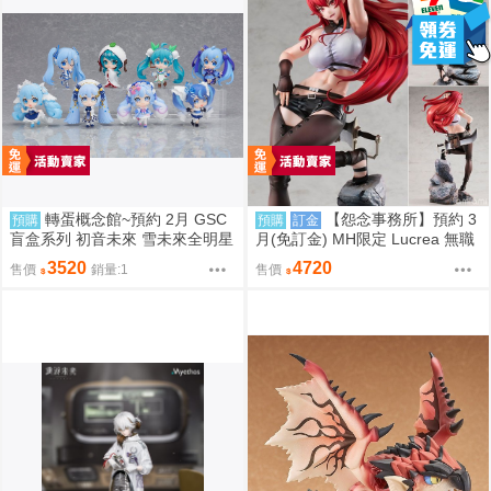
轉蛋概念館~預約 2月 GSC
【怨念事務所】預約 3
預購
預購
訂金
盲盒系列 初音未來 雪未來全明星
月(免訂金) MH限定 Lucrea 無職
模型收藏 Vol.2 8入 超商付款免訂
轉生 艾莉絲 全高約27公分 0816
3520
4720
售價
銷量:1
售價
金