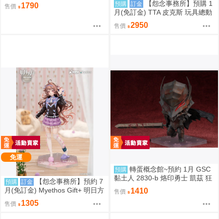
爾=瓦倫泰 再版 0904
【怨念事務所】預購 1
預購
訂金
1790
售價
月(免訂金) TTA 皮克斯 玩具總動
員 三眼怪 PERIHAPI! 靠肩小公仔
2950
售價
集 中盒 0829
免運
轉蛋概念館~預約 1月 GSC
預購
黏土人 2830-b 烙印勇士 凱茲 狂
【怨念事務所】預約 7
預購
訂金
戰士鎧甲Ver. BLOOD EDITION
月(免訂金) Myethos Gift+ 明日方
1410
售價
舟 純燼艾雅法拉 後來的故事Ver
1305
售價
1/8 1011