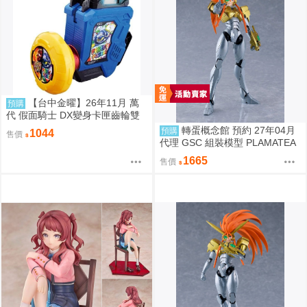
【台中金曜】26年11月 萬
預購
代 假面騎士 DX變身卡匣齒輪雙
重版 0814
轉蛋概念館 預約 27年04月
預購
1044
售價
代理 GSC 組裝模型 PLAMATEA
勇者王 獅子王凱 約16公分 免訂
1665
售價
金