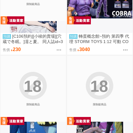
限制級商品
[C106預約][小竣的賣場][穴
轉蛋概念館~預約 第四季 代
預購
預購
蔵で冬眠。]濡と夏。 同人誌id=3
理 STORM TOYS 1:12 可動 CO
181919
BRA 眼鏡蛇 超商付款免訂金
230
3040
售價
售價
18
18
限制級商品
限制級商品