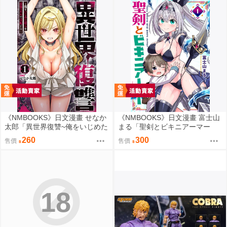
《NMBOOKS》日文漫畫 せなか
《NMBOOKS》日文漫畫 富士山
太郎「異世界復讐~俺をいじめた
まる「聖剣とビキニアーマー
奴らを最強スキルで支配する~
(1)」
260
300
售價
售價
(1)」
18