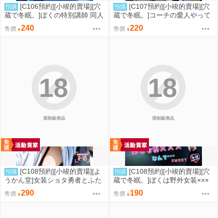
[C106預約][小竣的賣場][穴
[C107預約][小竣的賣場][穴
預購
預購
蔵で冬眠。]ぼくの特別講師 同人
蔵で冬眠。]コーチの愛人やって
誌id=3056952
るって本当ですか 同人誌id=342
240
220
售價
售價
5212
18
18
限制級商品
限制級商品
[C108預約][小竣的賣場][よ
[C108預約][小竣的賣場][穴
預購
預購
うかん堂]女装ショタ勇者とふた
蔵で冬眠。]ぼくは野外女装×××
なり僧侶 同人誌id=3783030
なんて…SWEET 同人誌id=3774
290
190
售價
售價
615