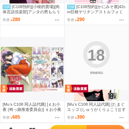
[C108預約][小竣的賣場][肉
[C108預約][かにみそ屋]42c
預購
預購
体言語倶楽部]アンタの男もらう
m巨根ヤリチンアストルフォく
わよ 同人誌id=3768124
ん男の娘コスプレイヤーがコス
280
290
售價
售價
プレイヤーとパコる本 FGO 同
人誌id=3763546
18
限制級商品
[Mu’s C108 同人誌代購] [￠お小
[Mu’s C108 同人誌代購] [たまぐ
夜 (袴っ娘推進委員会)] ￠お小夜
エッゴ (しゅうがくりょこう)] す
の袴っ娘イラスト集18「逢瀬 -O
みれとイチャラブえっち (LoveLi
685
390
售價
售價
use-」 (灰姑娘女孩、艦隊收藏、
ve! Superstar!!)
艦娘)
';