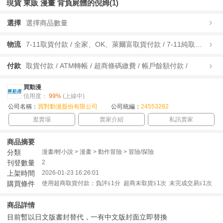
現貨 東販 漫畫 背負屍體的倪姆(1)
選擇
選擇商品數量
物流
7-11取貨付款 / 全家、OK、萊爾富取貨付款 / 7-11純取貨 / 全家、OK、萊爾富純取貨 / 宅配/快遞 /
付款
取貨付款 / ATM轉帳 / 超商條碼繳費 / 帳戶餘額付款 /
買動漫
信用度：
99%
(上線中)
公司名稱：
買對動漫股份有限公司
公司統編：
24553282
逛賣場
賣家介紹
私訊賣家
商品摘要
分類
漫畫/輕小說 > 漫畫 > 動作冒險 > 冒險/探險
刊登數量
2
上架時間
2026-01-23 16:26:01
購買條件
使用超商取貨付款：負評≦1分 超商未取貨≦1次 未完成交易≦1次
商品詳情
目前暫以日文版書封替代，一有中文版封面立即替換