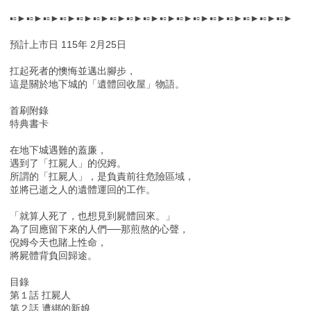
▪▫►▪▫►▪▫►▪▫►▪▫►▪▫►▪▫►▪▫►▪▫►▪▫►▪▫►▪▫►▪▫►▪▫►▪▫►▪▫►▪▫►
預計上市日 115年 2月25日
扛起死者的懊悔並邁出腳步，
這是關於地下城的「遺體回收屋」物語。
首刷附錄
特典書卡
在地下城遇難的蓋廉，
遇到了「扛屍人」的倪姆。
所謂的「扛屍人」，是負責前往危險區域，
並將已逝之人的遺體運回的工作。
「就算人死了，也想見到屍體回來。」
為了回應留下來的人們──那煎熬的心聲，
倪姆今天也賭上性命，
將屍體背負回歸途。
目錄
第１話 扛屍人
第２話 遭綁的新娘