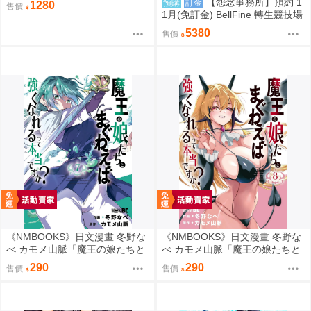
【怨念事務所】預約 1
預購
訂金
1280
售價
1月(免訂金) BellFine 轉生競技場
瑪爾 巴洛克 1/6 0830
5380
售價
《NMBOOKS》日文漫畫 冬野な
《NMBOOKS》日文漫畫 冬野な
べ カモメ山脈「魔王の娘たちと
べ カモメ山脈「魔王の娘たちと
まぐわえば強くなれるって本当
まぐわえば強くなれるって本当
290
290
售價
售價
ですか？ (7)」
ですか？ (8)」