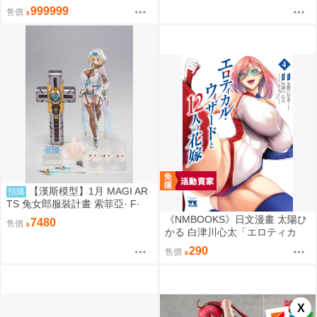
VERLORD 聖王國篇 雅兒貝德 0
999999
售價
913
【漢斯模型】1月 MAGI AR
預購
TS 兔女郎服裝計畫 索菲亞· F·
希琳 機甲修女 亮色特別版 高峰N
《NMBOOKS》日文漫畫 太陽ひ
7480
售價
adare
かる 白津川心太「エロティカ
ル・ウィザードと12人の花嫁
290
售價
(4)」
X