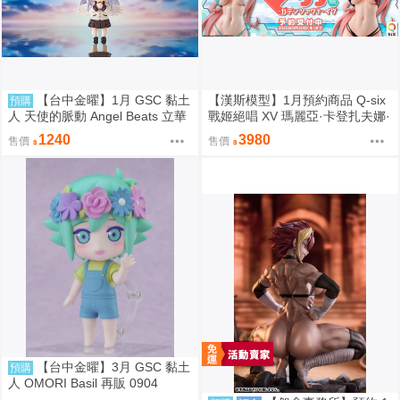
【台中金曜】1月 GSC 黏土
【漢斯模型】1月預約商品 Q-six
預購
人 天使的脈動 Angel Beats 立華
戰姬絕唱 XV 瑪麗亞·卡登扎夫娜·
奏 再版 0904
伊芙 通常版 油光版 1/7 PVC
1240
3980
售價
售價
【台中金曜】3月 GSC 黏土
預購
人 OMORI Basil 再販 0904