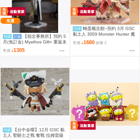
免運
轉蛋概念館~預約 3月 GSC
預購
黏土人 3059 Monster Hunter 魔
【怨念事務所】預約 5
預購
訂金
物獵人 火龍 雄火龍 超商付款免
月(免訂金) Myethos Gift+ 重返未
1680
售價
銷量:3
訂金
來 1999 兔毛手袋 1/8 1011
1305
售價
【台中金曜】12月 GSC 黏
預購
土人 聖騎士之戰 奮戰 拉姆雷薩