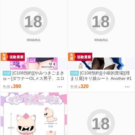
18
18
限制級商品
限制級商品
[C108預約][やみつきごまき
[C108預約][小竣的賣場][埋
預購
預購
ゅ～]ダウナーOLメス男子、エロ
まり屋]キリ娘ルート Another #1
がり残業中。【特典付】 同人誌i
0 中編 ~浮気デート編~ 同人誌id
390
320
售價
售價
d=3735920
=3764106
18