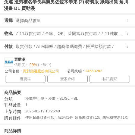
免運 渣男椎名學長與瘋男佐佐木學弟 (2) 特裝版 紙箱出貨 角川
漫畫 BL 買動漫
選擇
選擇商品數量
物流
7-11取貨付款 / 全家、OK、萊爾富取貨付款 / 7-11純取貨 / 全家、OK、萊爾富純取貨 / 宅配/快遞 /
付款
取貨付款 / ATM轉帳 / 超商條碼繳費 / 帳戶餘額付款 /
買動漫
信用度：
99%
(上線中)
公司名稱：
買對動漫股份有限公司
公司統編：
24553282
逛賣場
賣家介紹
私訊賣家
商品摘要
分類
漫畫/輕小說 > 漫畫 > BL/GL > BL
刊登數量
1
上架時間
2026-01-19 13:26:40
購買條件
使用超商取貨付款：負評≦1分 超商未取貨≦1次 未完成交易≦1次
商品詳情