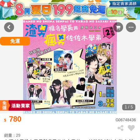
免運
1 / 5
780
G06748436
銷量 : 29