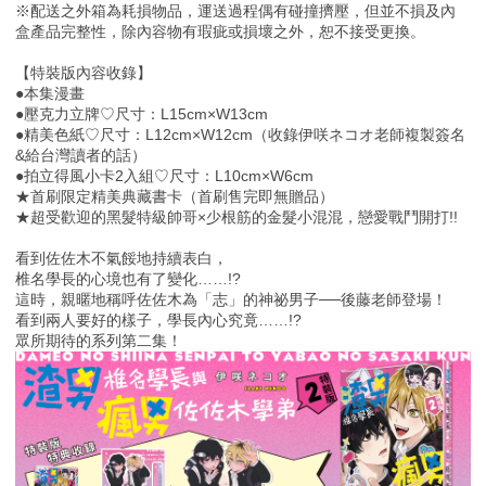
※配送之外箱為耗損物品，運送過程偶有碰撞擠壓，但並不損及內
盒產品完整性，除內容物有瑕疵或損壞之外，恕不接受更換。
【特裝版內容收錄】
●本集漫畫
●壓克力立牌♡尺寸：L15cm×W13cm
●精美色紙♡尺寸：L12cm×W12cm（收錄伊咲ネコオ老師複製簽名
&給台灣讀者的話）
●拍立得風小卡2入組♡尺寸：L10cm×W6cm
★首刷限定精美典藏書卡（首刷售完即無贈品）
★超受歡迎的黑髮特級帥哥×少根筋的金髮小混混，戀愛戰鬥開打!!
看到佐佐木不氣餒地持續表白，
椎名學長的心境也有了變化……!?
這時，親暱地稱呼佐佐木為「志」的神祕男子──後藤老師登場！
看到兩人要好的樣子，學長內心究竟……!?
眾所期待的系列第二集！