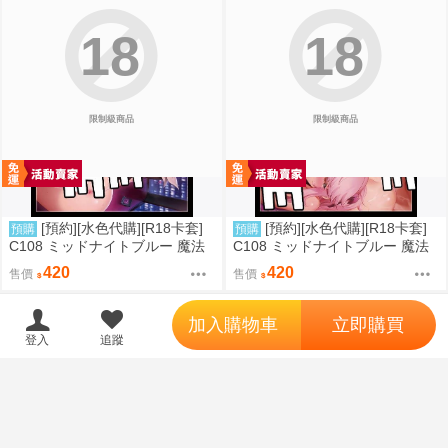
18
18
限制級商品
限制級商品
[預約][水色代購][R18卡套]
[預約][水色代購][R18卡套]
預購
預購
C108 ミッドナイトブルー 魔法
C108 ミッドナイトブルー 魔法
少女 伊莉雅&克洛伊&美遊 翹臀
少女 伊莉雅&克洛伊&美遊 背後
420
420
售價
售價
位
';
加入購物車
立即購買
登入
追蹤
18
18