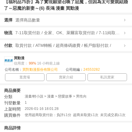
【福利品75折】為了實現願望召喚了惡魔，但因為太可愛就結婚
了～惡魔的新妻～(6) 長鴻 漫畫 買動漫
選擇
選擇商品數量
物流
7-11取貨付款 / 全家、OK、萊爾富取貨付款 / 7-11純取貨 / 全家、OK、萊爾富純取貨 / 宅配/快遞 /
付款
取貨付款 / ATM轉帳 / 超商條碼繳費 / 帳戶餘額付款 /
買動漫
信用度：
99%
16 小時前上線
公司名稱：
買對動漫股份有限公司
公司統編：
24553282
逛賣場
賣家介紹
私訊賣家
商品摘要
分類
漫畫/輕小說 > 漫畫 > 戀愛故事 > 男性向
刊登數量
1
上架時間
2026-01-16 18:01:28
購買條件
使用超商取貨付款：負評≦1分 超商未取貨≦1次 未完成交易≦1次
商品詳情