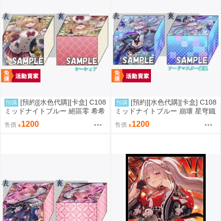
[預約][水色代購][卡盒] C108
[預約][水色代購][卡盒] C108
預購
預購
ミッドナイトブルー 絕區零 希希
ミッドナイトブルー 崩壞 星穹鐵
芙
道 銀狼
1200
1200
售價
售價