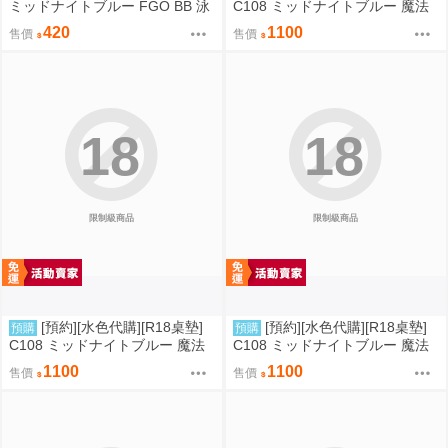
ミッドナイトブルー FGO BB 泳
C108 ミッドナイトブルー 魔法
裝ver
少女 美遊 M字腿
420
1100
售價
售價
18
18
限制級商品
限制級商品
[預約][水色代購][R18桌墊]
[預約][水色代購][R18桌墊]
預購
預購
C108 ミッドナイトブルー 魔法
C108 ミッドナイトブルー 魔法
少女 伊莉雅&克洛伊&美遊 翹臀
少女 伊莉雅&克洛伊&美遊 背後
1100
1100
售價
售價
位