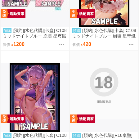
[預約][水色代購][卡盒] C108
[預約][水色代購][卡套] C108
預購
預購
ミッドナイトブルー 崩壞 星穹鐵
ミッドナイトブルー 崩壞 星穹鐵
道 緋英
道 火花
1200
420
售價
售價
18
限制級商品
[預約][水色代購][卡套] C108
[預約][水色代購][R18桌墊]
預購
預購