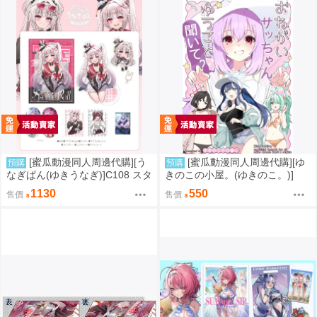
[蜜瓜動漫同人周邊代購][う
[蜜瓜動漫同人周邊代購][ゆ
預購
預購
なぎぱん(ゆきうなぎ)]C108 スタ
きのこの小屋。(ゆきのこ。)]
レ新刊セット うなぎぱん(崩壞：
【新刊セット】おねがいサッち
1130
550
售價
售價
星穹鐵道)(同人誌)
ゃん、ゆうこと聞いて(蔚藍檔案)
(同人誌)