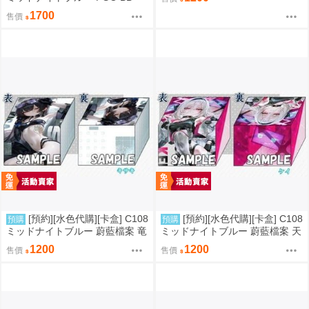
1700
售價
[預約][水色代購][卡盒] C108
[預約][水色代購][卡盒] C108
預購
預購
ミッドナイトブルー 蔚藍檔案 竜
ミッドナイトブルー 蔚藍檔案 天
華キサキ
童ケイ
1200
1200
售價
售價