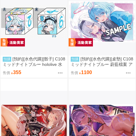
[預約][水色代購][骰子] C108
[預約][水色代購][桌墊] C108
預購
預購
ミッドナイトブルー hololive 水
ミッドナイトブルー 蔚藍檔案 ア
宮枢
ロナ＆プラナ
355
1100
售價
售價