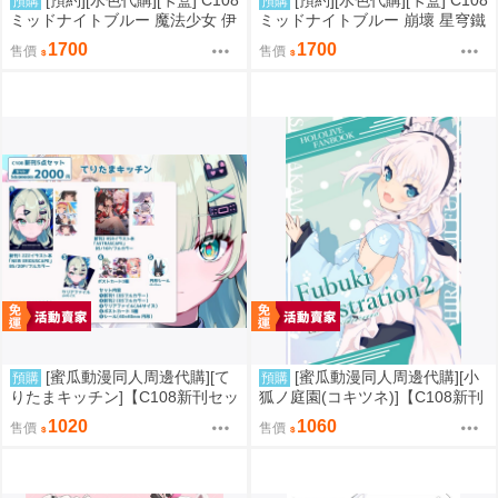
[預約][水色代購][卡盒] C108
[預約][水色代購][卡盒] C108
預購
預購
ミッドナイトブルー 魔法少女 伊
ミッドナイトブルー 崩壞 星穹鐵
莉雅&美遊&克洛伊
道 流螢
1700
1700
售價
售價
[蜜瓜動漫同人周邊代購][て
[蜜瓜動漫同人周邊代購][小
預購
預購
りたまキッチン]【C108新刊セッ
狐ノ庭園(コキツネ)]【C108新刊
ト】NEW ERIDUSCAPEセット
セット】Fubuki Illustration 2
1020
1060
售價
售價
(絕區零)(同人誌)
【特典付】(Hololive)(同人誌)