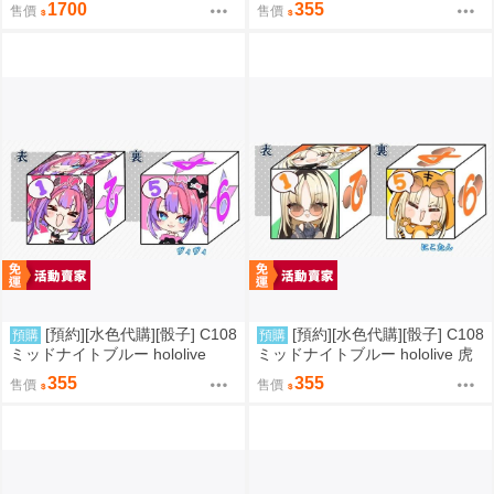
新刊套組 VSPO
咲リオナ
1700
355
售價
售價
[預約][水色代購][骰子] C108
[預約][水色代購][骰子] C108
預購
預購
ミッドナイトブルー hololive
ミッドナイトブルー hololive 虎
綺々羅々ヴィヴィ
金妃笑虎
355
355
售價
售價