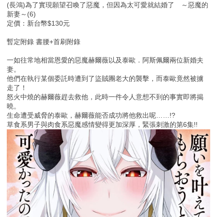
(長鴻)為了實現願望召喚了惡魔，但因為太可愛就結婚了 ～惡魔的
新妻～(6)
定價：新台幣$130元
暫定附錄 書腰+首刷附錄
一如往常地相當恩愛的惡魔赫爾薇以及泰歐．阿斯佩爾兩位新婚夫
妻。
他們在執行某個委託時遭到了盜賊團老大的襲擊，而泰歐竟然被擄
走了！
怒火中燒的赫爾薇趕去救他，此時一件令人意想不到的事實即將揭
曉。
生命遭受威脅的泰歐，赫爾薇能否成功將他救出呢……!?
草食系男子與肉食系惡魔感情變得更加深厚，緊張刺激的第6集!!