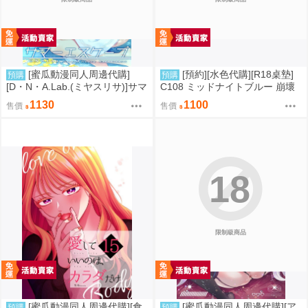
[蜜瓜動漫同人周邊代購]
[預約][水色代購][R18桌墊]
預購
預購
[D・N・A.Lab.(ミヤスリサ)]サマ
C108 ミッドナイトブルー 崩壞
ーエスケープ【A5アクリルフィ
星穹鐵道 火花 誘惑
1130
1100
售價
售價
ギュア】(A5壓克力立牌特典版)
(同人誌)
18
限制級商品
[蜜瓜動漫同人周邊代購][食
[蜜瓜動漫同人周邊代購][ア
預購
預購