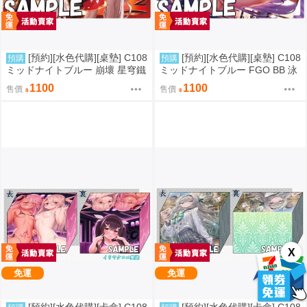
[預約][水色代購][桌墊] C108
[預約][水色代購][桌墊] C108
預購
預購
ミッドナイトブルー 崩壞 星穹鐵
ミッドナイトブルー FGO BB 泳
道 火花
裝ver
1100
1100
售價
售價
X
免運
免運