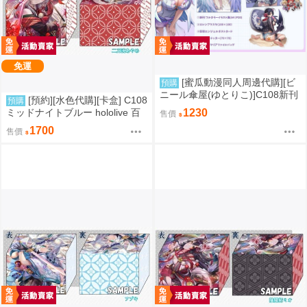
免運
[蜜瓜動漫同人周邊代購][ビ
預購
ニール傘屋(ゆとりこ)]C108新刊
[預約][水色代購][卡盒] C108
預購
セット【ビニール傘屋】(絕區零)
ミッドナイトブルー hololive 百
1230
售價
(同人誌)
鬼あやめ
1700
售價