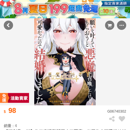
98
G06740302
銷量 : 4