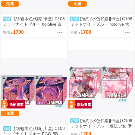
免運
免運
[預約][水色代購][卡盒] C108
[預約][水色代購][卡盒] C108
預購
預購
ミッドナイトブルー hololive 白
ミッドナイトブルー hololive 大
上フブキ
神ミオ
1700
1700
售價
售價
免運
[預約][水色代購][卡盒] C108
預購
ミッドナイトブルー 魔法少女 伊
[預約][水色代購][卡盒] C108
預購
莉雅
ミッドナイトブルー FGO BB
1200
售價