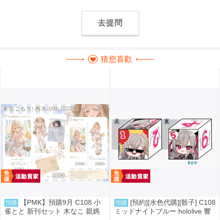
去提問
猜您喜歡
【PMK】預購9月 C108 小
[預約][水色代購][骰子] C108
預購
預購
雀とと 新刊セット 木なこ 親媽
ミッドナイトブルー hololive 響