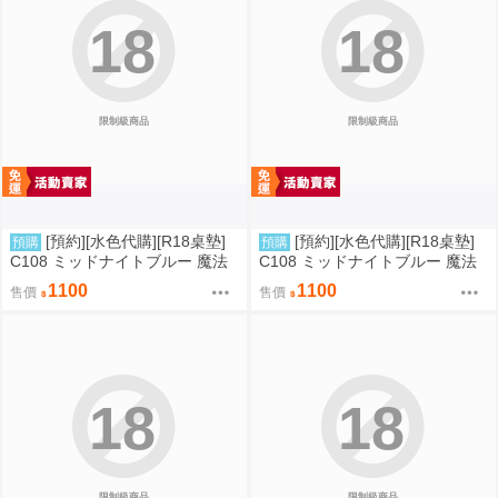
18
18
限制級商品
限制級商品
[預約][水色代購][R18桌墊]
[預約][水色代購][R18桌墊]
預購
預購
C108 ミッドナイトブルー 魔法
C108 ミッドナイトブルー 魔法
少女 伊莉雅&克洛伊&美遊 服從
少女 伊莉雅&克洛伊 M字腿
1100
1100
售價
售價
18
18
限制級商品
限制級商品