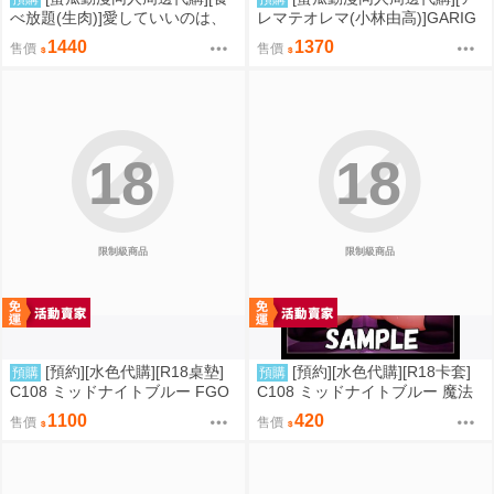
べ放題(生肉)]愛していいのは、
レマテオレマ(小林由高)]GARIG
カラダだけ15【A5アクリルスタ
ARI145【A5アクリルスタンド】
1440
1370
售價
售價
ンド】(A5壓克力立牌特典版)(同
(蔚藍檔案)(A5壓克力立牌特典版)
人誌)
(同人誌)
18
18
限制級商品
限制級商品
[預約][水色代購][R18桌墊]
[預約][水色代購][R18卡套]
預購
預購
C108 ミッドナイトブルー FGO
C108 ミッドナイトブルー 魔法
BB 露點ver
少女 美遊 M字腿
1100
420
售價
售價