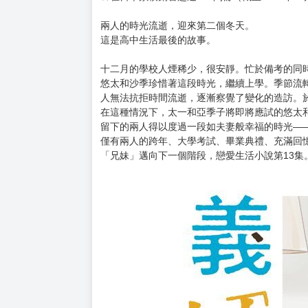
購買評價限制
使用超商取貨付款：負評≦1分 超商未取貨≦1
暫以日文版書封替代，一有中文版封面會立即替
預計出版日 2026年3月4日
★從同學，變為兄妹。兩人逐漸走向幸福的故事
★彼此的距離日漸縮短，慢慢建立起兄妹以上卻
★在日本累積銷售超過100萬冊（截至2024年
兩人的時光流逝，迎來第二個冬天。
這是高中生活最後的故事。
十二月的學校人煙稀少，很安靜。忙於備考的同
悠太和沙季珍惜著這段時光，繼續上學。季節流
人無法抗拒時間流逝，逐漸察覺了變化的造訪。
在這種情況下，太一和亞季子將即將應試的悠太
留下的兩人得以度過一段如夫妻般幸福的時光—
僅有兩人的跨年、大學考試、畢業典禮、充滿回
「兄妹」邁向下一個階段，戀愛生活小說第13集