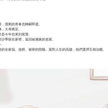
次 未完成交易≦1次 （近半年）
換！
。
與家人有所不同的關係。
12月），廣受好評的戀愛生活小說！
時，僅剩的青春也轉瞬即逝。
轉，大考將至。
於是今年也來到尾聲。
和沙季留在家裡，返回綾瀨家的老家。
—
憶的全家福、放榜、祕密的陪睡。面對人生的高牆，他們選擇互相治癒。
。