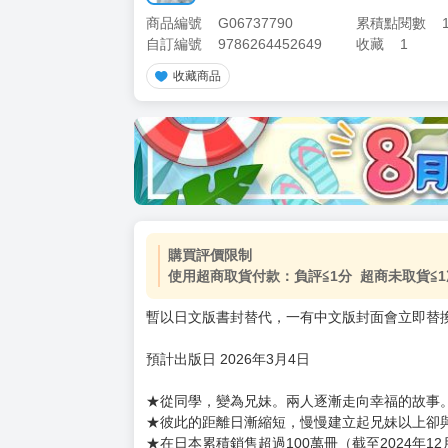
商品編號
G06737790
累積點閱數
自訂編號
9786264452649
收藏
1
收藏商品
加價購
( 共
1
件商品 )
(加購品) 買動漫★《$15元-
-
+