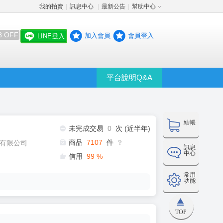
我的拍賣
訊息中心
最新公告
幫助中心
│
│
│
8 OFF
加入會員
會員登入
LINE登入
平台說明Q&A
結帳
未完成交易
0
次 (近半年)
商品
7107
件
有限公司
❔
訊息
中心
信用
99
%
常用
功能
TOP