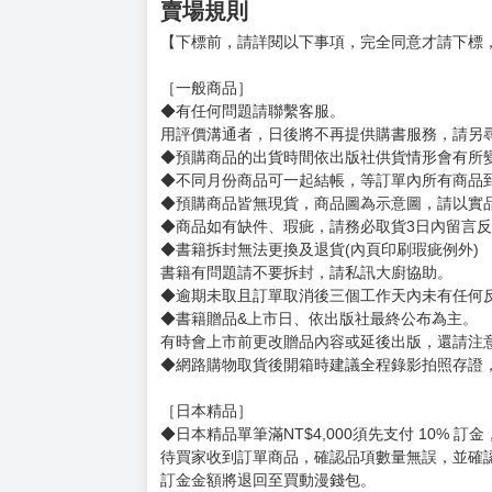
《理想的女兒是世界最強，你也願意寵愛嗎？》
插畫：Hiten
台灣出身的插畫家，超愛珍珠奶茶，現居東京。
小說插畫作品有《三角距離無限為零》、《※疼
©Ghost Mikawa 2025 Illustration：Hiten / 
賣場規則
【下標前，請詳閱以下事項，完全同意才請下標
［一般商品］
◆有任何問題請聯繫客服。
用評價溝通者，日後將不再提供購書服務，請另
◆預購商品的出貨時間依出版社供貨情形會有所
◆不同月份商品可一起結帳，等訂單內所有商品
◆預購商品皆無現貨，商品圖為示意圖，請以實
◆商品如有缺件、瑕疵，請務必取貨3日內留言
◆書籍拆封無法更換及退貨(內頁印刷瑕疵例外)