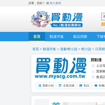
訪客，您好！
或
加入會員
首頁
動漫市集
新品預購
下殺
首頁
>
動漫市集
>
漫畫/輕小說
>
輕小說
>
日系輕
買動漫
上次
賣家
會員
賣家介紹
去逛店鋪
私訊
收藏