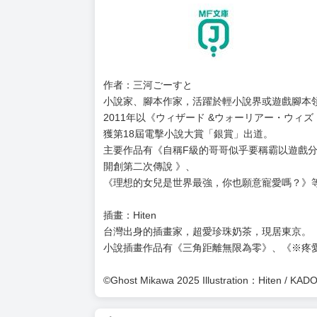
作者：三河ごーすと
小說家、腳本作家，活躍於輕小說界或遊戲腳本
2011年以《ウィザード &ウォーリアー・ウィ
獲第18屆電擊小說大賞「銀賞」出道。
主要作品有《自稱F級的哥哥似乎要稱霸以遊戲分
開創第二次傳說 》、