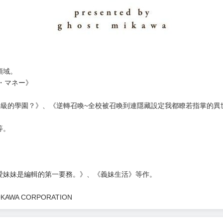
領域。
ズ・マネー》
級的學園？》、《逆轉召喚~全校被召喚到連隱藏設定我都瞭若指掌的異