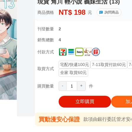
現貨 角川 輕小說 義妹生活 (13)
NT$
198
商品價格
元
詢問商品
刊登數量
2
銷售總數
4
付款方式
宅配/快遞100元
7-11取貨付款60元
7
取貨方式
全家 取貨60元
-
+
購買數量
件
立即購買
加
買動漫安心保證
款項由銀行委託管才安心 