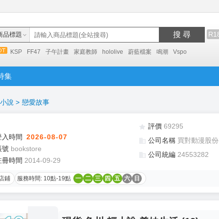
搜 尋
R1
商品標題
KSP
FF47
子午計畫
家庭教師
hololive
蔚藍檔案
鳴潮
Vspo
特集
小說
>
戀愛故事
評價
69295
登入時間
2026-08-07
公司名稱
買對動漫股份
帳號
bookstore
公司統編
24553282
註冊時間
2014-09-29
店鋪
服務時間: 10點-19點
一
二
三
四
五
六
日