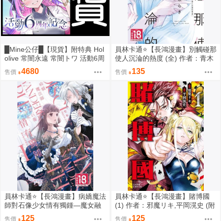
█Mine公仔█【現貨】附特典 Hol
員林卡通⭐️【長鴻漫畫】別觸碰那
olive 常闇永遠 常闇トワ 活動6周
使人沉淪的熱度 (全) 作者：青木
年記念 六週年 紀念 套組 立牌 外
らき (附尼采書套)
4680
135
售價
售價
套
員林卡通⭐️【長鴻漫畫】病嬌魔法
員林卡通⭐️【長鴻漫畫】賭博國
師對石像少女情有獨鍾—魔女融
(1) 作者：邪魔リキ,平岡滉史 (附
化在愛徒的熱吻裡 1作者：セキ
尼采書套)
125
125
售價
售價