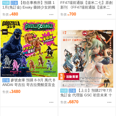
【怨念事務所】預購 1
FF47場前通販【湯米二七】原創
預購
訂金
1月(免訂金) Ensky 藥師少女的獨
新刊 《FF47場前通販【湯米二
語 Q版動物裝珠鍊布偶吊飾 娃娃
七】原創新刊 《綠鼎記上（下
480
700
售價
售價
2款分售 0816
略）》 壓克力磁吸滑軌學生證 感
謝簽名板トミー27 ［箱庭交響
曲-通販］》 壓克力磁吸滑軌學生
證 簽感謝簽名板トミー27 ［箱庭
交響曲-通販］
參號倉庫 預購 8-9月 萬代 B
訂金
ANDAI 哥吉拉 哥吉拉覺醒蛋盲盒
中盒12入 812超取免訂
【上士】預購27年7月
預購
訂金
3480
售價
免訂金 代理版 GSC 初音未來 十
面埋伏Ver. 1/7 再版
6870
售價