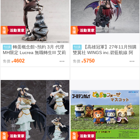
轉蛋概念館~預約 3月 代理
【高雄冠軍】27年11月預購
預購
預購
MH限定 Lucrea 無職轉生III 艾莉
雙翼社 WINGS inc.碧藍航線 阿
絲 高約27公分 超商付款免訂金
爾比恩 銀月下的夜之眷屬 1/7 免
4602
5750
售價
售價
訂金