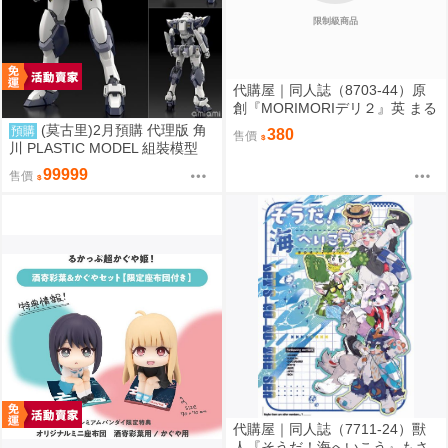
限制級商品
代購屋｜同人誌（8703-44）原
創『MORIMORIデリ２』英 まる
てん丼
(莫古里)2月預購 代理版 角
預購
380
售價
川 PLASTIC MODEL 組裝模型
驚爆危機 1/48 強弩兵 一般版 免
99999
售價
訂金
代購屋｜同人誌（7711-24）獸
人『そうだ！海へいこう』もさ