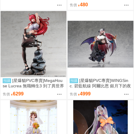
Q版動物裝珠鍊布偶吊飾 娃娃 第
480
售價
2彈 9款分售 0816
[星爆貓PVC專賣]MegaHou
[星爆貓PVC專賣]WINGSin
預購
預購
se Lucrea 無職轉生3 到了異世界
c. 碧藍航線 阿爾比恩 銀月下的夜
就拿出真本事 艾莉絲·伯雷亞斯·
之眷屬 1/7 預計2028/01到貨
6299
4999
售價
售價
格雷拉特 預計2027/06到貨