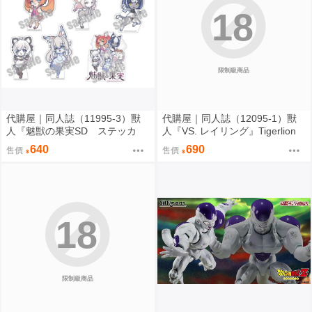
18
限制級商品
代購屋｜同人誌（11995-3）獸
代購屋｜同人誌（12095-1）獸
人『魅獣の果実SD ステッカ
人『VS. レイリング』Tigerlion
ー』KEYAKI Hobby rig-pa2026
Moikana GRRRCOMICS-TG
640
690
售價
售價
KEYAKI Hobby
18
限制級商品