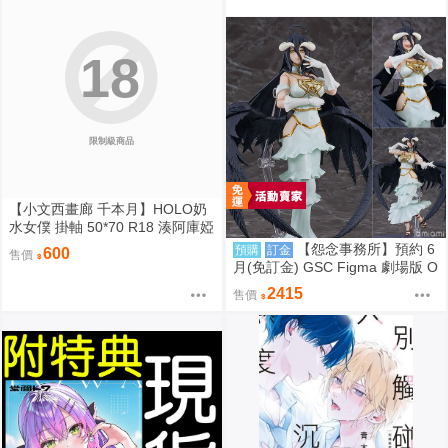
18
限制級商品
【小文西畫廊 千本月】HOLO奶
水女僕 掛軸 50*70 R18 湊阿庫婭
阿夸 沙花叉 虎鯨 雪花菈米 塞萊
【怨念事務所】預約 6
預購
訂金
600
售價
希·法娜 Fauna 白銀諾艾爾 團長
月(免訂金) GSC Figma 劇場版 O
獅白牡丹 拉歐拉 Raora 粉豹 暮
VERLORD 聖王國篇 雅兒貝德 0
2415
售價
娜·惑星諾瓦 Moona【FF47場前
913
預購】{宅即門}