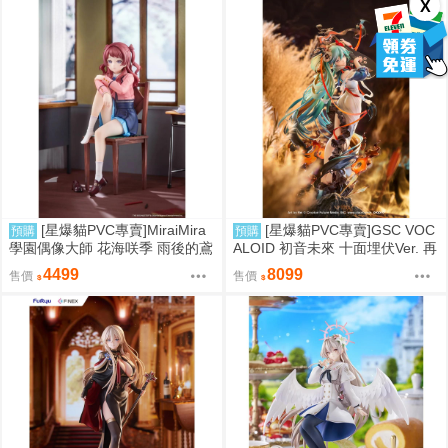
X
[星爆貓PVC專賣]MiraiMira
[星爆貓PVC專賣]GSC VOC
預購
預購
學園偶像大師 花海咲季 雨後的鳶
ALOID 初音未來 十面埋伏Ver. 再
尾花 特訓前Ver. 1/7 預計2027/07
版 預計2027/10到貨
4499
8099
售價
售價
到貨