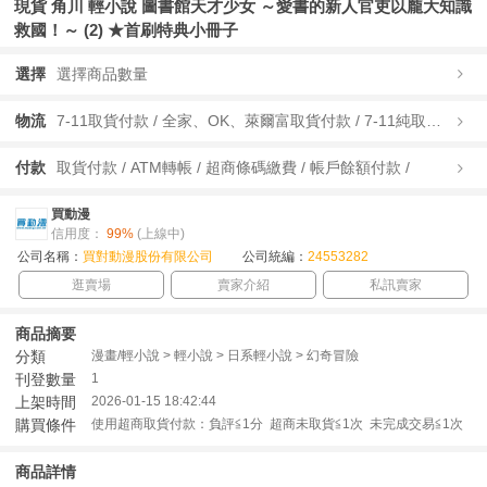
現貨 角川 輕小說 圖書館天才少女 ～愛書的新人官吏以龐大知識
救國！～ (2) ★首刷特典小冊子
選擇
選擇商品數量
物流
7-11取貨付款 / 全家、OK、萊爾富取貨付款 / 7-11純取貨 / 全家、OK、萊爾富純取貨 / 宅配/快遞 /
付款
取貨付款 / ATM轉帳 / 超商條碼繳費 / 帳戶餘額付款 /
買動漫
信用度：
99%
(上線中)
公司名稱：
買對動漫股份有限公司
公司統編：
24553282
逛賣場
賣家介紹
私訊賣家
商品摘要
分類
漫畫/輕小說 > 輕小說 > 日系輕小說 > 幻奇冒險
刊登數量
1
上架時間
2026-01-15 18:42:44
購買條件
使用超商取貨付款：負評≦1分 超商未取貨≦1次 未完成交易≦1次
商品詳情