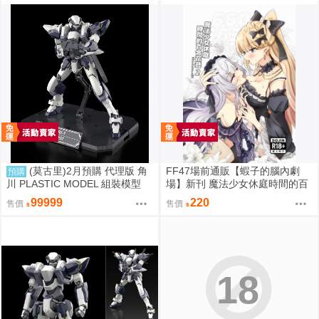
(莫古里)2月預購 代理版 角
FF47場前通販【蝦子的腦內劇
預購
川 PLASTIC MODEL 組裝模型
場】新刊 魔法少女休庭時間的百
驚爆危機 1/48 強弩兵 特別套組
合花藝2 魔法少女的魔女裁判 蝦
99999
220
售價
售價
免訂金
子 Ebiko［箱庭交響曲-通販］
18