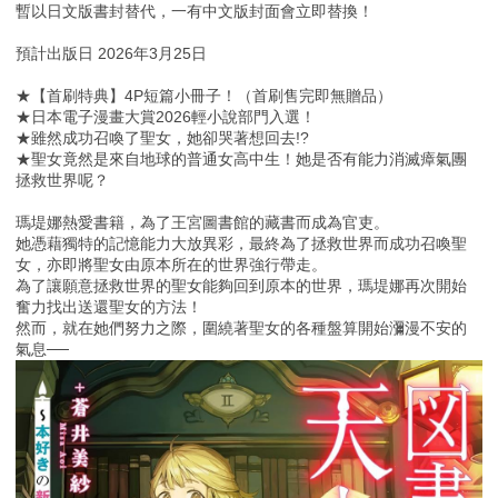
暫以日文版書封替代，一有中文版封面會立即替換！
預計出版日 2026年3月25日
★【首刷特典】4P短篇小冊子！（首刷售完即無贈品）
★日本電子漫畫大賞2026輕小說部門入選！
★雖然成功召喚了聖女，她卻哭著想回去!?
★聖女竟然是來自地球的普通女高中生！她是否有能力消滅瘴氣團
拯救世界呢？
瑪堤娜熱愛書籍，為了王宮圖書館的藏書而成為官吏。
她憑藉獨特的記憶能力大放異彩，最終為了拯救世界而成功召喚聖
女，亦即將聖女由原本所在的世界強行帶走。
為了讓願意拯救世界的聖女能夠回到原本的世界，瑪堤娜再次開始
奮力找出送還聖女的方法！
然而，就在她們努力之際，圍繞著聖女的各種盤算開始瀰漫不安的
氣息──