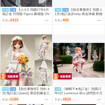
【上士】預購27年6月
【怨念事務所】預購 1
預購
訂金
預購
訂金
免訂金 代理版 Figma 劇場版 OV
1月(免訂金)Ensky 黃金神威 動物
ERLORD 聖王國篇 雅兒貝德
模樣坐姿娃吊飾 布偶 第1彈 6款
2415
440
售價
售價
分售 三次再販 0816
【怨念事務所】預約 4
《豬帽子✬免訂金》預購27
預購
訂金
預購
月(免訂金) QuesQ 萊莎的鍊金工
年4月 Luminous Box 請問您今天
房 萊莎琳 斯托特 婚紗禮服Ver 1/
要來點兔子嗎？ 心愛 禮服Ver 1/
5280
4920
售價
售價
7 1025
7 0906