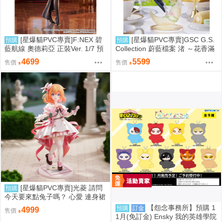
[星爆貓PVC專賣]F:NEX 碧
[星爆貓PVC專賣]GSC G.S.
預購
預購
藍航線 奧德莉亞 正裝Ver. 1/7 預
Collection 蔚藍檔案 渚 ～花香滿
計2027/06到貨
溢的微笑～ 預計2027/12到貨
4699
5599
售價
售價
[星爆貓PVC專賣]光菱 請問
預購
今天要來點兔子嗎？ 心愛 連身裙
Ver. 預計2027/08到貨
【怨念事務所】預購 1
預購
訂金
4999
售價
1月(免訂金) Ensky 我的英雄學院