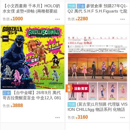
【小文西畫廊 千本月】HOLO奶
參號倉庫 預購27年Q1-
預購
訂金
水女僕 桌墊+掛軸 (兩種都要組
Q2 萬代 S.H.F S.H.Figuarts 七龍
合) 桌墊 滑鼠墊 70*40 掛軸 50*7
珠 FULL POWER 弗力札 戰損版
1000
2280
售價
售價
0 R18【FF47場前預購】{宅即
門}
【台中金曜】26年9月 萬代
訂金
哥吉拉覺醒蛋盲盒 中盒12入 081
2
(莫古里)1月預購 代理版 VIS
預購
3888
售價
ION CHILLfigg 物語系列 化物語
中盒 BOX6入 免訂金
3160
售價