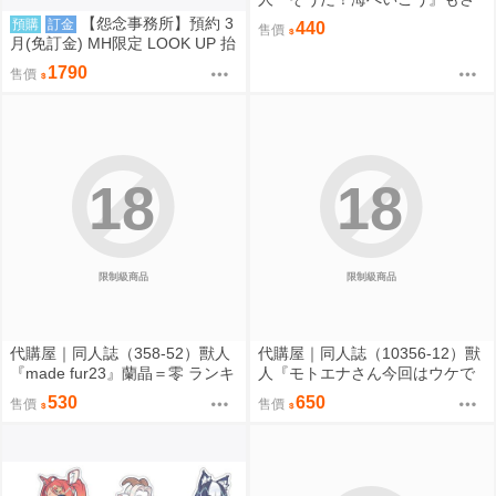
パラレルワールド
【怨念事務所】預約 3
預購
訂金
440
售價
月(免訂金) MH限定 LOOK UP 抬
頭 超時空輝耀姬 輝耀&酒寄彩葉
1790
售價
套組附特典 0816
18
18
限制級商品
限制級商品
代購屋｜同人誌（358-52）獸人
代購屋｜同人誌（10356-12）獸
『made fur23』蘭晶＝零 ランキ
人『モトエナさん今回はウケで
チ 096
お願いします！！』まだら模様
530
650
售價
售價
まんだら亭