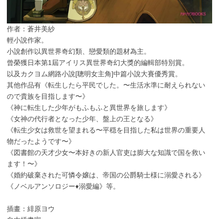
作者：蒼井美紗
輕小說作家。
小說創作以異世界奇幻類、戀愛類的題材為主。
曾榮獲日本第1屆アイリス異世界奇幻大獎的編輯部特別賞。
以及カクヨム網路小說[聰明女主角]中篇小說大賽優秀賞。
其他作品有《転生したら平民でした。〜生活水準に耐えられない
ので貴族を目指します〜》
《神に転生した少年がもふもふと異世界を旅します》
《女神の代行者となった少年、盤上の王となる》
《転生少女は救世を望まれる〜平穏を目指した私は世界の重要人
物だったようです〜》
《図書館の天才少女〜本好きの新人官吏は膨大な知識で国を救い
ます！〜》
《婚約破棄された可憐令嬢は、帝国の公爵騎士様に溺愛される》
《ノベルアンソロジー♦溺愛編》等。
插畫：緋原ヨウ