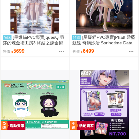
[星爆貓PVC專賣]quesQ 萊
[星爆貓PVC專賣]Phat! 碧藍
預購
預購
莎的煉金術工房3 終結之鍊金術
航線 奇爾沙治 Springtime Data
士與秘密鑰匙 萊莎琳・斯托特 婚
預計2027/11到貨
5699
6499
售價
售價
紗Ver. 1/7 預計2027/07到貨