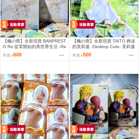
【楓の窩】全新現貨 BANPREST
【楓の窩】全新現貨 TAITO 葬送
O Re:從零開始的異世界生活 -Re
的芙莉蓮 -Desktop Cute- 芙莉蓮
lax time- 拉姆 甜蜜天使ver.【日
夏日連身裙ver.【日版】
600
500
售價
售價
版】