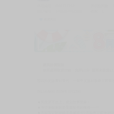
商品編號
G06737762
累積點閱數
自訂編號
9786264452328
收藏
1
收藏商品
加價購
( 共
1
件商品 )
(加購品) 買動漫★《$15元-
-
+