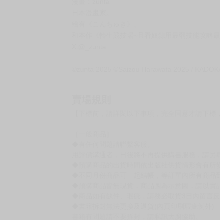
原作：はらわたさいぞう
日本小說家，著作有《KINGDOM OF THE Z
和本作《轉生競技場~且看奴隸用最弱技能攻略最
X:@saizouharawata
漫畫：zunta
日本漫畫家。
繪有《こんちゅき》、
和本作《轉生競技場~且看奴隸用最弱技能攻略最
X:@_zunta
©zunta 2025 ©Saizou Harawata 2025 / KA
賣場規則
【下標前，請詳閱以下事項，完全同意才請下標