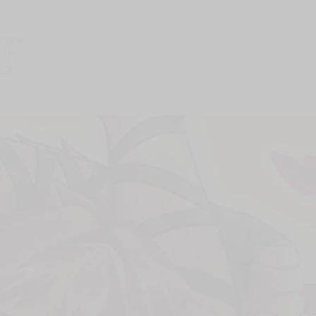
次 未完成交易≦1次 （近半年）
換！
)
親指導，
!?
方法，