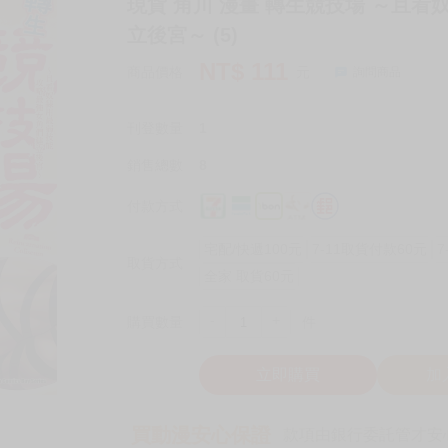
現貨 角川 漫畫 轉生競技場 ～且
立後宮～ (5)
NT$
111
商品價格
元
詢問商品
刊登數量
1
銷售總數
8
付款方式
宅配/快遞100元
7-11取貨付款60元
7
取貨方式
全家 取貨60元
-
+
購買數量
件
立即購買
加
買動漫安心保證
款項由銀行委託管才安心 