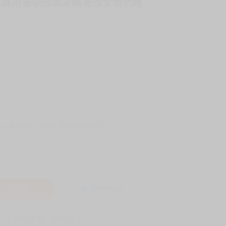
看奴隸用最弱技能攻略最強女角們建
-11取貨60元
全家 取貨付款60元
入購物車
詢問商品
! 保障您每一筆付款 !