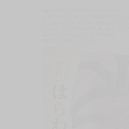
購買評價限制
使用超商取貨付款：負評≦1分 超商未取貨≦1
暫以日文版書封替代，一有中文版封面會立即替
預計出版日 2026年3月12日
★異世界下剋上，後宮故事開幕！
★等待著輸家的是受盡恥辱的播種──!?
★首刷限定附贈精美典藏書卡!(首刷售完即無贈品
瑪爾自年幼時期便對成為最強有著強烈執著。
她使出自身最大力量，正面應戰也曾受過自己父
在這個國家最強大的武道家──亞歷山大，然而……
另一方面，為了尋找解除克莉絲身上全面防護的
見鏡從四天王傳授的技能知識中獲得線索，
即將躍上一生僅此一次的大場面!?