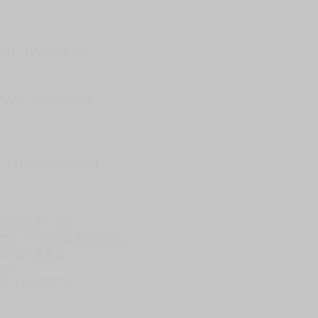
》、《導国の魔術師》
強女角們建立後宮~》。
強女角們建立後宮~》。
DOKAWA CORPORATION
，下標後視同完全同意】