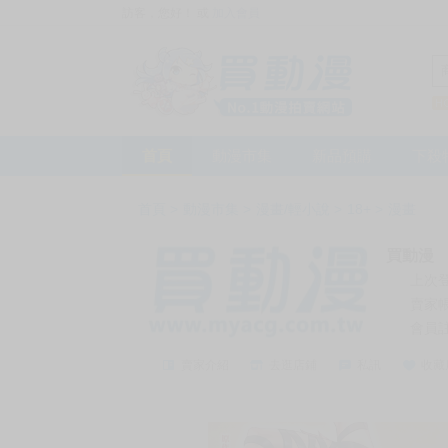
訪客，您好！
或
加入會員
首頁
動漫市集
新品預購
下殺
首頁
>
動漫市集
>
漫畫/輕小說
>
18+
>
漫畫
買動漫
上次
賣家
會員
賣家介紹
去逛店鋪
私訊
收藏