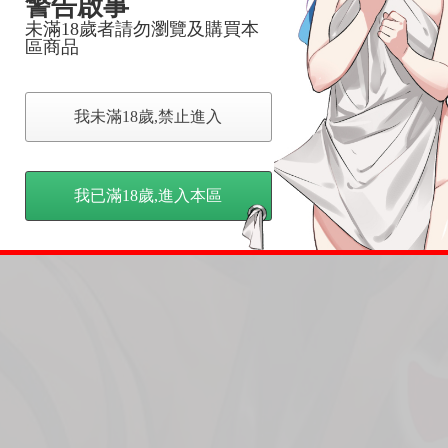
警告啟事
未滿18歲者請勿瀏覽及購買本
區商品
我未滿18歲,禁止進入
我已滿18歲,進入本區