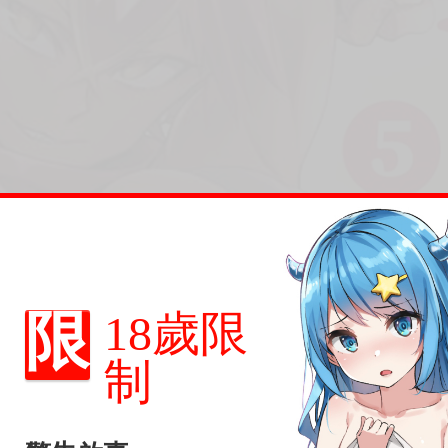
限
18歲限
制