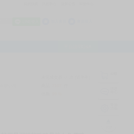
我的拍賣
訊息中心
最新公告
幫助中心
│
│
│
8 OFF
加入會員
會員登入
LINE登入
平台說明Q&A
結帳
未完成交易
0
次 (近半年)
商品
7107
件
有限公司
❔
訊息
中心
信用
99
%
常用
功能
TOP