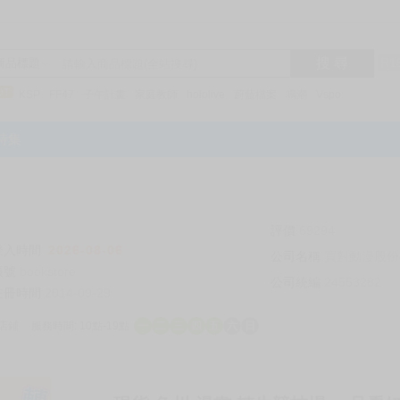
搜 尋
R1
商品標題
KSP
FF47
子午計畫
家庭教師
hololive
蔚藍檔案
鳴潮
Vspo
特集
評價
69294
登入時間
2026-08-06
公司名稱
買對動漫股份
帳號
bookstore
公司統編
24553282
註冊時間
2014-09-29
店鋪
服務時間: 10點-19點
一
二
三
四
五
六
日