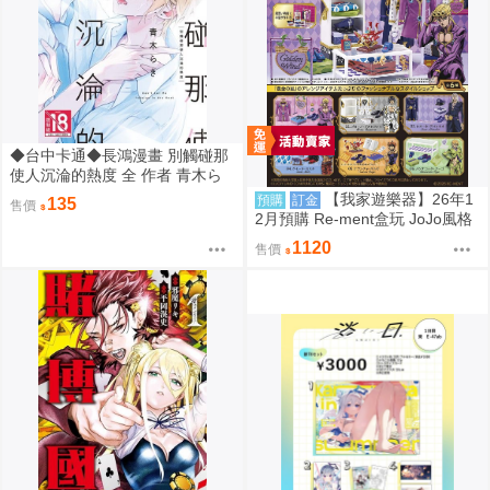
◆台中卡通◆長鴻漫畫 別觸碰那
使人沉淪的熱度 全 作者 青木ら
き 送尼采書套
【我家遊樂器】26年1
預購
訂金
135
售價
2月預購 Re-ment盒玩 JoJo風格
館 黃金之風
1120
售價