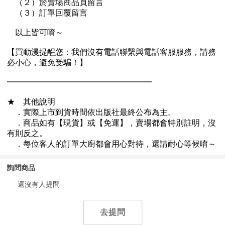
詢問商品
還沒有人提問
去提問