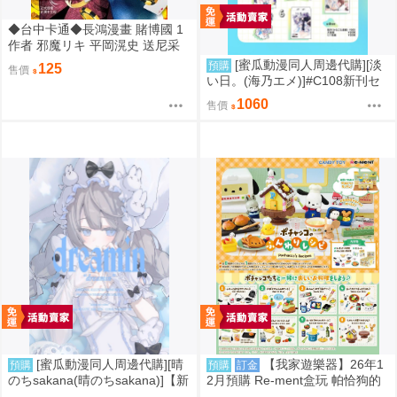
◆台中卡通◆長鴻漫畫 賭博國 1
作者 邪魔リキ 平岡滉史 送尼采
書套
[蜜瓜動漫同人周邊代購][淡
預購
125
售價
い日。(海乃エメ)]#C108新刊セ
ット(Hololive)(同人誌)
1060
售價
[蜜瓜動漫同人周邊代購][晴
【我家遊樂器】26年1
預購
預購
訂金
のちsakana(晴のちsakana)]【新
2月預購 Re-ment盒玩 帕恰狗的
刊セット】dreamin(同人誌)
鬆軟食譜