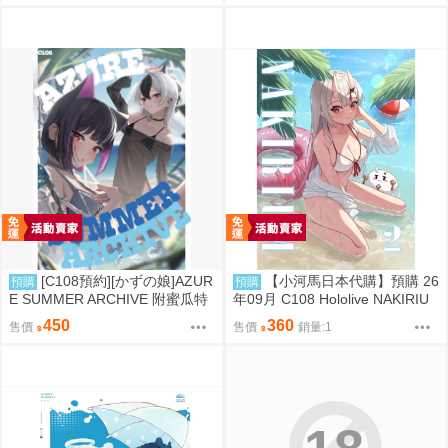
[C108預約][かずの娘]AZUR
【小河馬日本代購】預購 26
預購
預購
E SUMMER ARCHIVE 附蜜瓜特
年09月 C108 Hololive NAKIRIU
典小卡 蔚藍檔案 同人誌id=3786
M2 繪師:李神の落書き場
450
360
售價
售價
銷量:1
337