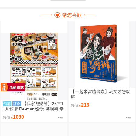
猜您喜歡
【一起來當嗑書蟲】馬文才怎麼
辦
【我家遊樂器】26年1
預購
訂金
213
售價
1月預購 Re-ment盒玩 轉啊轉 幸
福一盤 藏壽司
1080
售價