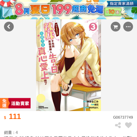
111
G06737749
銷量 : 4