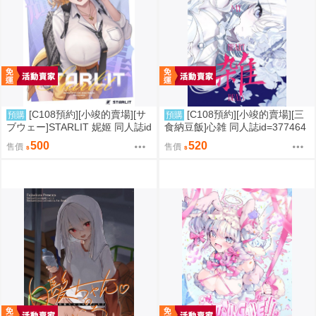
[C108預約][小竣的賣場][サ
[C108預約][小竣的賣場][三
預購
預購
ブウェー]STARLIT 妮姬 同人誌id
食納豆飯]心雑 同人誌id=377464
=3785606
3
500
520
售價
售價