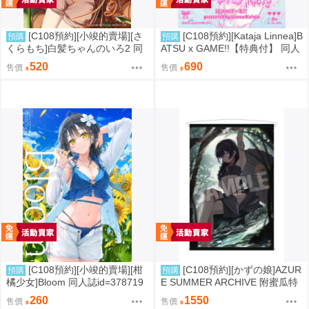
[C108預約][小竣的賣場][さ
[C108預約][Kataja Linnea]B
預購
預購
くらもち]白髪ちゃんのいろ2 同
ATSU x GAME!!【特典付】 同人
人誌id=3784093
誌id=3787280
520
690
售價
售價
[C108預約][小竣的賣場][柑
[C108預約][かずの娘]AZUR
預購
預購
橘少女]Bloom 同人誌id=378719
E SUMMER ARCHIVE 附蜜瓜特
8
典小卡+B2掛軸 蔚藍檔案 同人誌i
260
1550
售價
售價
d=3726220