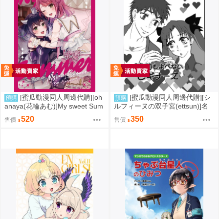
[蜜瓜動漫同人周邊代購][oh
[蜜瓜動漫同人周邊代購][シ
預購
預購
anaya(花輪あむ)]My sweet Sum
ルフィーヌの双子宮(ettsun)]名
mer【特典付】(LoveLive虹ヶ咲
前もよべないビギナーズ【特典
520
350
售價
售價
学園スクールアイドル同好会)(同
付】(FGO/stay night)(同人誌)
人誌)