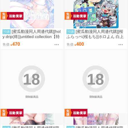
[蜜瓜動漫同人周邊代購][hol
[蜜瓜動漫同人周邊代購][桜
預購
預購
y drip(柊)]untitled collection【特
ふらっぺ(桜もち)]ホロよん 白上
典付】(同人誌)
フブキ編8(Hololive)(同人誌)
470
400
售價
售價
18
18
限制級商品
限制級商品