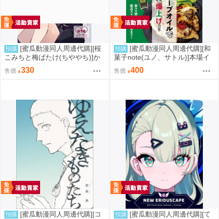
[蜜瓜動漫同人周邊代購][桜
[蜜瓜動漫同人周邊代購][和
預購
預購
こみちと梅ばたけ(ちややち)]か
菓子note(ユノ、サトル)]本場イ
わいいふたりがいちゃあま×××し
タリアのオリーブオイルで自宅
330
400
售價
售價
てるだけのはなし(同人誌)
ご飯のQOLを爆上げ!(同人誌)
[蜜瓜動漫同人周邊代購][コ
[蜜瓜動漫同人周邊代購][て
預購
預購