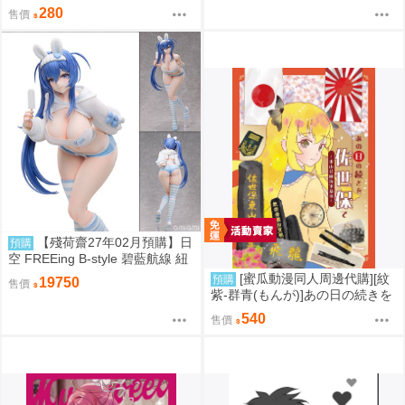
ねがい!! ケイちゃんっ♡
280
售價
【殘荷齋27年02月預購】日
預購
空 FREEing B-style 碧藍航線 紐
澤西 新澤西 宿舍計劃Ver 1/3
[蜜瓜動漫同人周邊代購][紋
預購
19750
售價
紫-群青(もんが)]あの日の続きを
佐世保で～東山公園海軍墓地～
540
售價
(同人誌)