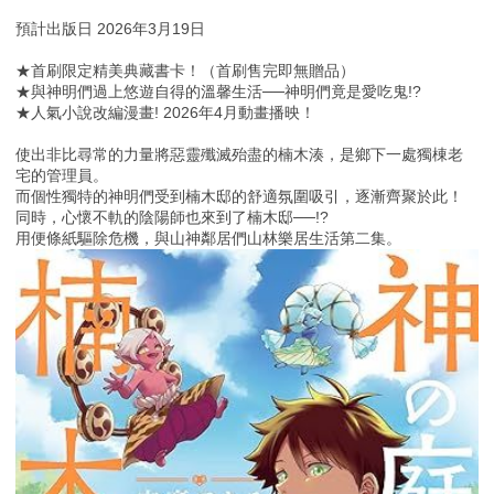
預計出版日 2026年3月19日
★首刷限定精美典藏書卡！（首刷售完即無贈品）
★與神明們過上悠遊自得的溫馨生活──神明們竟是愛吃鬼!?
★人氣小說改編漫畫! 2026年4月動畫播映！
使出非比尋常的力量將惡靈殲滅殆盡的楠木湊，是鄉下一處獨棟老
宅的管理員。
而個性獨特的神明們受到楠木邸的舒適氛圍吸引，逐漸齊聚於此！
同時，心懷不軌的陰陽師也來到了楠木邸──!?
用便條紙驅除危機，與山神鄰居們山林樂居生活第二集。