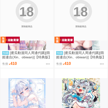
18
18
限制級商品
限制級商品
[蜜瓜動漫同人周邊代購][萌
[蜜瓜動漫同人周邊代購][萌
預購
預購
姫連合(Xin、obiwan)]【特典版】
姫連合(Xin、obiwan)]【特典版】
カーニバル44-混浴地獄4 ～覗き
カーニバル43-混浴地獄3 ～幻月
410
410
售價
售價
見傀儡の陥落裁判～(崩壞：星穹
遊儀の性転換裁判～(崩壞：星穹
鐵道)(同人誌)
鐵道)(同人誌)