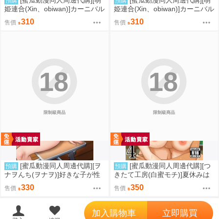
[蜜瓜動漫同人周邊代購][萌
[蜜瓜動漫同人周邊代購][萌
預購
預購
姫連合(Xin、obiwan)]カーニバル
姫連合(Xin、obiwan)]カーニバル
43-混浴地獄3 ～幻月遊戯の性転
44-混浴地獄4 ～覗き見傀儡の陥
310
310
售價
售價
換裁判～(崩壞：星穹鐵道)(同人
落裁判～(崩壞：星穹鐵道)(同人
誌)
誌)
18
18
限制級商品
限制級商品
[蜜瓜動漫同人周邊代購][ヲ
[蜜瓜動漫同人周邊代購][つ
預購
預購
ナヲんち(ヲナヲ)]好きな子が性
きたて工房(白蜜モチ)]夏休みは
処理係に選ばれる話(同人誌)
お姉ちゃんといっしょに4(同人
330
350
售價
售價
誌)
';
加入購物車
立即購買