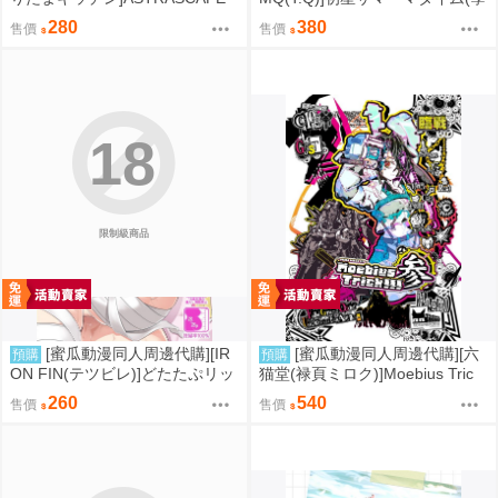
(崩壞：星穹鐵道)(同人誌)
園偶像大師)(同人誌)
280
380
售價
售價
18
限制級商品
[蜜瓜動漫同人周邊代購][IR
[蜜瓜動漫同人周邊代購][六
預購
預購
ON FIN(テツビレ)]どたたぷリッ
猫堂(禄頁ミロク)]Moebius Tric
プ(FGO)(同人誌)
k!!! 参(FGO)(同人誌)
260
540
售價
售價