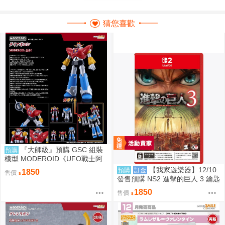
猜您喜歡
『大師級』預購 GSC 組裝
預購
模型 MODEROID《UFO戰士阿
波羅》大阿波羅
【我家遊樂器】12/10
預購
訂金
1850
售價
發售預購 NS2 進擊的巨人 3 鑰匙
卡 普通版日版
1850
售價