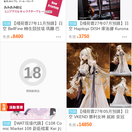
【殘荷齋27年11月預購】日
【殘荷齋27年07月預購】日
預購
預購
空 BellFine 轉生競技場 瑪爾 巴
空 Hapitopi DISH 庫洛娜 Kurona
洛克 1/6
盛情邀請 1/6 附特典
8400
3750
售價
售價
18
限制級商品
【殘荷齋27年05月預購】日
預購
空 VKEND 勝利女神 妮姬 皇冠
榮耀之花 1/4 附特典
【WAT現場代購】C108 Co
預購
14850
售價
mic Market 108 蔚藍檔案 Kei お