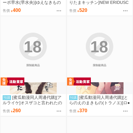
ーポ早水(早水央)]ゆえなきもの
りたまキッチン]NEW ERIDUSC
たち(同人誌)
APE(絕區零)(同人誌)
400
520
售價
售價
18
18
限制級商品
限制級商品
[蜜瓜動漫同人周邊代購][ア
[蜜瓜動漫同人周邊代購][と
預購
預購
ルライケ]オスザコと言われたの
らのえのまきもの(トラノエ)]ロ●
で俺の本気でわからせてみた(同
巨乳お嬢様藤宮あいりの華麗な
260
370
售價
售價
人誌)
るおねだり(同人誌)