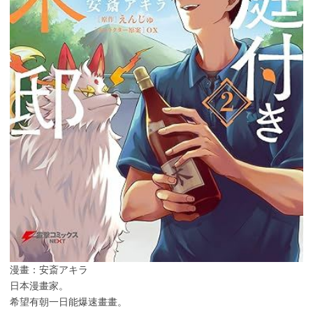
漫畫：安斎アキラ
日本漫畫家。
希望有朝一日能爆速畫畫。