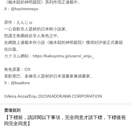
《楠木邸的神明庭院》系列作現正連載中。
X：@hachimineyu
原作：えんじゅ
一心喜歡非人題材的日本輕小說家。
想讓主角圍繞在非人角色之中。
在網路上連載本作小說《楠木邸的神明庭院》獲得好評後正式書籍
化出版。
カクヨム網站：https://kakuyomu.jp/users/_enju_
角色原案：OX
喜歡尾巴、多繪非人題材的日本漫畫家兼插畫家。
X：@baallore
©Akira Anzai/Enju 2023/KADOKAWA CORPORATION
賣場規則