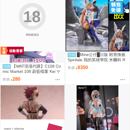
18
限制級商品
█Mine公仔█日版 附替換臉
預購
Spiritale 我的英雄學院 米爾科 R
abbit 1/7 PVC D9265
【WAT現場代購】C108 Co
預購
8350
售價
mic Market 108 蔚藍檔案 Kei ケ
イちゃん かいはつけいかくっ！
280
售價