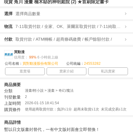
現貨 角川 漫畫 楠木邸的神明庭院 (2) ★首刷限定書卡
選擇
選擇商品數量
物流
7-11取貨付款 / 全家、OK、萊爾富取貨付款 / 7-11純取貨 / 全家、OK、萊爾富純取貨 / 宅配/快遞 /
付款
取貨付款 / ATM轉帳 / 超商條碼繳費 / 帳戶餘額付款 /
買動漫
信用度：
99%
6 小時前上線
公司名稱：
買對動漫股份有限公司
公司統編：
24553282
逛賣場
賣家介紹
私訊賣家
商品摘要
分類
漫畫/輕小說 > 漫畫 > 奇幻/魔法
刊登數量
2
上架時間
2026-01-15 18:41:54
購買條件
使用超商取貨付款：負評≦1分 超商未取貨≦1次 未完成交易≦1次
商品詳情
暫以日文版書封替代，一有中文版封面會立即替換！