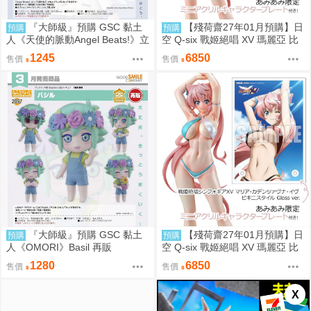
『大師級』預購 GSC 黏土
【殘荷齋27年01月預購】日
預購
預購
人《天使的脈動Angel Beats!》立
空 Q-six 戰姬絕唱 XV 瑪麗亞 比
華奏 再販
基尼Ver 1/7 一般版
1245
6850
售價
售價
『大師級』預購 GSC 黏土
【殘荷齋27年01月預購】日
預購
預購
人《OMORI》Basil 再販
空 Q-six 戰姬絕唱 XV 瑪麗亞 比
基尼Ver 1/7 油光版
1280
6850
售價
售價
X