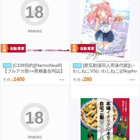
18
限制級商品
[C108預約][HarmoNeaR]
[蜜瓜動漫同人周邊代購][い
預購
預購
【ブルアカ獣○+異種姦合同誌】
わしねこVS(いわしねこ)]Skypho
Sow do on me! vol.3 蔚藍檔案
ne Speaker(學園偶像大師)(同人
1400
280
售價
售價
同人誌040031332357
誌)
18
限制級商品