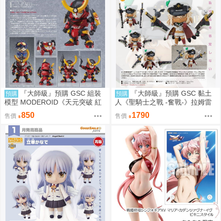
『大師級』預購 GSC 組裝
『大師級』預購 GSC 黏土
預購
預購
模型 MODEROID《天元突破 紅
人《聖騎士之戰 -奮戰-》拉姆雷
蓮螺巖》紅蓮螺巖 再販
薩爾=瓦倫泰 再販
850
1790
售價
售價