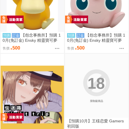
【怨念事務所】預購 1
【怨念事務所】預購 1
預購
訂金
預購
訂金
0月(免訂金) Ensky 精靈寶可夢
0月(免訂金) Ensky 精靈寶可夢
神奇寶貝 軟膠時間系列 寶可夢存
神奇寶貝 軟膠時間系列 寶可夢存
500
500
售價
售價
錢筒 可達鴨 0816
錢筒 胖丁 0816
18
限制級商品
【預購10月】王様恋愛 Gamers
初回版