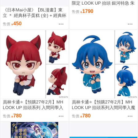
限定 LOOK UP 抬頭 銀河特急 朱
音 & 鐵多 套組附特典 0813
《日本Mai小屋》【BL漫畫】東
1790
售價
立 ＊ 經典杯子蛋糕 (全) + 經典杯
子蛋糕 with 卡布奇諾 (全) ＊ 作
450
售價
者：佐岸左岸
員林卡通⭐️【預購27年2月】MH
員林卡通⭐️【預購27年2月】MH
LOOK UP 抬頭系列 入間同學入
LOOK UP 抬頭系列入間同學入魔
魔了！歐佩拉 0813
了！鈴木入間 0813
780
780
售價
售價