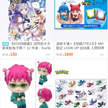
【8/20預購書】請問您今天
員林卡通⭐️【預購27年2月】MH
預購
要來點兔子嗎？ 12 作者：Koi/尖
限定 LOOK UP 抬頭看 入間同學
端漫畫/Avi書店
入魔了！鈴木入間 歐佩拉 套組附
150
1840
售價
售價
特典 0813