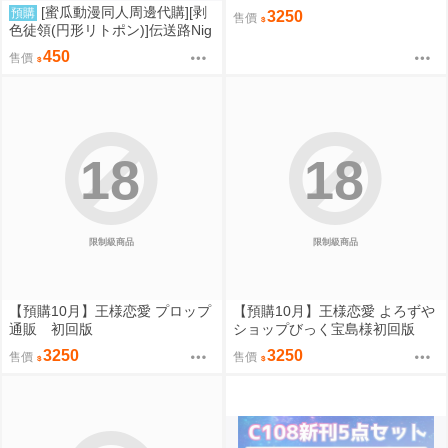
[蜜瓜動漫同人周邊代購][剥
預購
3250
售價
色徒領(円形リトポン)]伝送路Nig
ht trip(東方Project)(同人專輯)
450
售價
18
18
限制級商品
限制級商品
【預購10月】王様恋愛 プロップ
【預購10月】王様恋愛 よろずや
通販 初回版
ショップびっく宝島様初回版
3250
3250
售價
售價