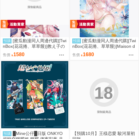
限制級商品
[蜜瓜動漫同人周邊代購][Twi
[蜜瓜動漫同人周邊代購][Twi
預購
預購
nBox(花花捲、草草饅)]教え子の
nBox(花花捲、草草饅)]Maison d
弱みを握って辱めてみた【B2W
e l’Ete【B2Wスエードタペスト
1580
1680
售價
售價
スエードタペストリー】(B2掛軸
リー】(B2掛軸特典版)(同人誌)
特典版)(同人誌)
18
限制級商品
█Mine公仔█日版 ONKYO
【預購10月】王様恋愛 駿河屋初
預購