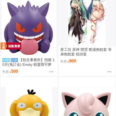
星工坊 原神 閒雲 動漫抱枕套 等
身抱枕套 枕頭套
【怨念事務所】預購 1
預購
訂金
900
售價
0月(免訂金) Ensky 精靈寶可夢
神奇寶貝 軟膠時間系列 寶可夢存
500
售價
錢筒 耿鬼 0816