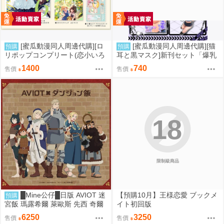
[蜜瓜動漫同人周邊代購][ロ
[蜜瓜動漫同人周邊代購][猫
預購
預購
リポップコンプリート(恋小いろ
耳と黒マスク]新刊セット「爆乳
り)]【新刊セット5点セット】My
ギャルの幸奈ちゃんと警官コス
1400
740
售價
售價
Baby 6(同人誌)
エッチ」(同人誌)
18
限制級商品
█Mine公仔█日版 AVIOT 迷
【預購10月】王様恋愛 ブックメ
預購
宮飯 瑪露希爾 萊歐斯 先西 奇爾
イト初回版
查克 法琳 耳機 聯名 TE-V1R-DJ
6250
3250
售價
售價
M