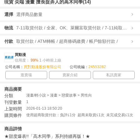
現貨 尖端 漫畫 擅長捉弄人的高木同學(14)
選擇
選擇商品數量
物流
7-11取貨付款 / 全家、OK、萊爾富取貨付款 / 7-11純取貨 / 全家、OK、萊爾富純取貨 / 宅配/快遞 /
付款
取貨付款 / ATM轉帳 / 超商條碼繳費 / 帳戶餘額付款 /
買動漫
信用度：
99%
1 小時前上線
公司名稱：
買對動漫股份有限公司
公司統編：
24553282
逛賣場
賣家介紹
私訊賣家
商品摘要
分類
漫畫/輕小說 > 漫畫 > 戀愛故事 > 男性向
刊登數量
1
上架時間
2026-01-13 18:50:20
購買條件
使用超商取貨付款：負評≦1分 超商未取貨≦1次 未完成交易≦1次
商品詳情
★甜度爆表!!「高木同學」系列持續再版！★