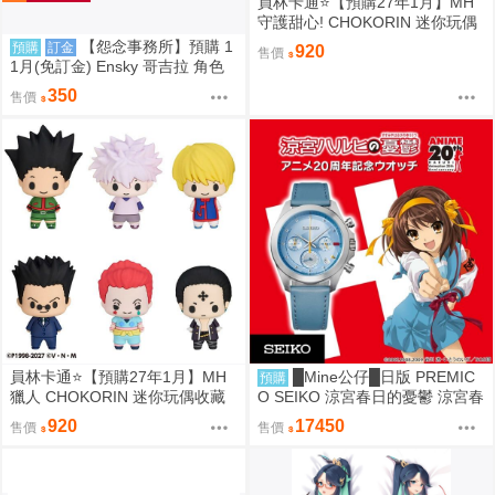
員林卡通⭐️【預購27年1月】MH
守護甜心! CHOKORIN 迷你玩偶
收藏集 第1彈 中盒6入 0813
【怨念事務所】預購 1
預購
訂金
920
售價
1月(免訂金) Ensky 哥吉拉 角色
骰子6入組 EN-D01 哥吉拉(1995)
350
售價
0816
員林卡通⭐️【預購27年1月】MH
█Mine公仔█日版 PREMIC
預購
獵人 CHOKORIN 迷你玩偶收藏
O SEIKO 涼宮春日的憂鬱 涼宮春
集 第1彈 中盒6入 0813
日 20周年紀念 20週年 手錶 聯名
920
17450
售價
售價
手表