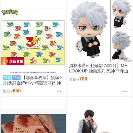
員林卡通⭐️【預購27年2月】MH
LOOK UP 抬頭系列 死神 千年血
戰篇 日番谷冬獅郎 0813
【怨念事務所】預購 9
預購
訂金
780
售價
月(免訂金)Ensky 精靈寶可夢 神
奇寶貝 30週年 1000片拼圖 最初
650
售價
的搭檔寶可夢 0809