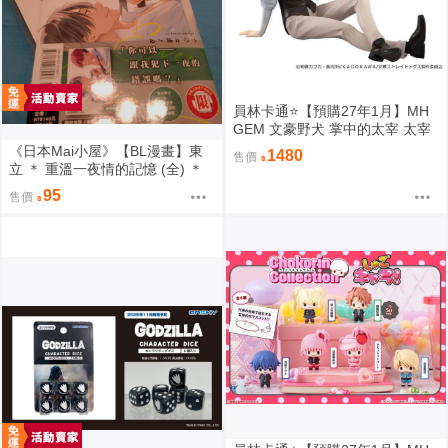
員林卡通⭐️【預購27年1月】MH
GEM 文豪野犬 掌中的太宰 太宰
治 0813
《日本Mai小屋》【BL漫畫】東
1480
售價
立 ＊ 重溫一夜情的記憶 (全) ＊
作者：志々藤からり
95
售價