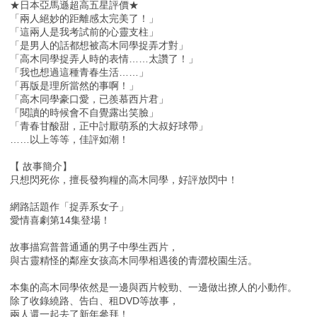
★日本亞馬遜超高五星評價★
「兩人絕妙的距離感太完美了！」
「這兩人是我考試前的心靈支柱」
「是男人的話都想被高木同學捉弄才對」
「高木同學捉弄人時的表情……太讚了！」
「我也想過這種青春生活……」
「再版是理所當然的事啊！」
「高木同學豪口愛，已羨慕西片君」
「閱讀的時候會不自覺露出笑臉」
「青春甘酸甜，正中討厭萌系的大叔好球帶」
……以上等等，佳評如潮！
【 故事簡介】
只想閃死你，擅長發狗糧的高木同學，好評放閃中！
網路話題作「捉弄系女子」
愛情喜劇第14集登場！
故事描寫普普通通的男子中學生西片，
與古靈精怪的鄰座女孩高木同學相遇後的青澀校園生活。
本集的高木同學依然是一邊與西片較勁、一邊做出撩人的小動作。
除了收錄繞路、告白、租DVD等故事，
兩人還一起去了新年參拜！