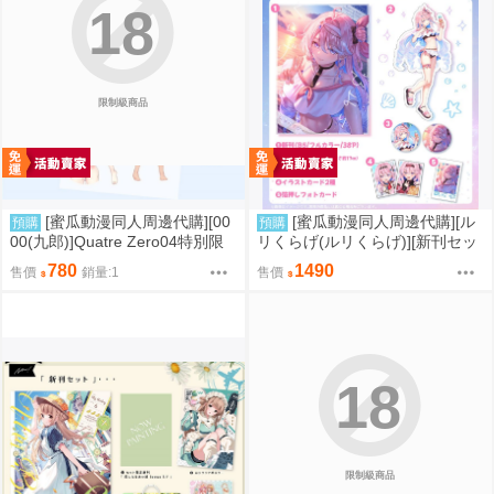
18
限制級商品
[蜜瓜動漫同人周邊代購][00
[蜜瓜動漫同人周邊代購][ル
預購
預購
00(九郎)]Quatre Zero04特別限
リくらげ(ルリくらげ)][新刊セッ
定版【メロン限定特典付】(同人
ト]くらげびより in ラハイロイ
780
1490
售價
銷量:1
售價
誌)
(同人誌)
18
限制級商品