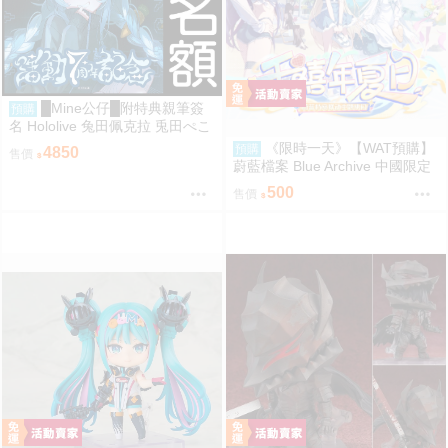
█Mine公仔█附特典親筆簽
預購
名 Hololive 兔田佩克拉 兎田ぺこ
ら 活動7周年記念 七週年紀念套
《限時一天》【WAT預購】
預購
4850
售價
組直筆親簽外套T恤
蔚藍檔案 Blue Archive 中國限定
官方正版 千年夏日主題快閃店 優
500
售價
香 乃愛 小雪 莉央 季 研討會 壓克
力立牌 立牌 徽章 鑰匙圈 YOSTA
R 模玩熊