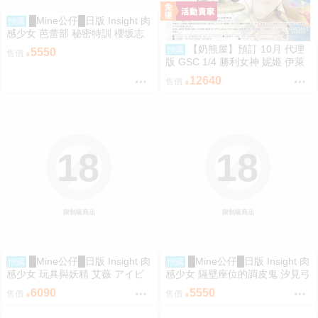
█Mine公仔█日版 Insight 肉
預購
感少女 芭蕾部 秘密特訓 櫻坂志
穗 桜坂しほ 1/6 PMMA D9262
【奶熊屋】預訂 10月 代理
預購
5550
售價
版 GSC 1/4 勝利女神 妮姬 伊萊
格 BOOM與驚嚇 0905
12640
售價
18
18
限制級商品
限制級商品
█Mine公仔█日版 Insight 肉
█Mine公仔█日版 Insight 肉
預購
預購
感少女 玩具與妖精 艾薇 アイビ
感少女 隔壁座位的調皮鬼 汐見弓
ー 1/1 PMMA D9261
良 1/6 PMMA D9260
6090
5550
售價
售價