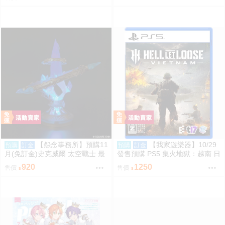
【怨念事務所】預購11
【我家遊樂器】10/29
預購
訂金
預購
訂金
月(免訂金)史克威爾 太空戰士 最
發售預購 PS5 集火地獄：越南 日
終幻想 FF14 以太之光 微縮模型
版
920
1250
售價
售價
小夜燈 三次再販 0824