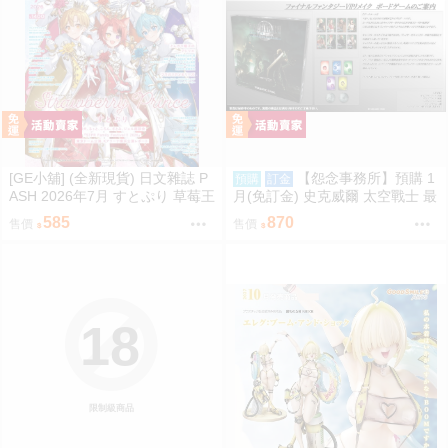
[GE小舖] (全新現貨) 日文雜誌 P
【怨念事務所】預購 1
預購
訂金
ASH 2026年7月 すとぷり 草莓王
月(免訂金) 史克威爾 太空戰士 最
子 魔法帽的工作室
終幻想 FF7 重生 桌遊 魔晶石獵
585
870
售價
售價
人 再販 0821
18
限制級商品