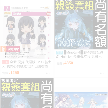
█Mine公仔█附特典親筆簽
預購
名 Hololive 兔田佩克拉 兎田ぺこ
ら 活動7周年記念 七週年紀念套
全新 現貨 代理版 GSC 黏土
下殺
4850
售價
組直筆親簽外套T恤
人 我內心的糟糕念頭 山田杏奈
1250
售價