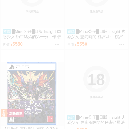
限制級商品
限制級商品
█Mine公仔█日版 Insight 肉
█Mine公仔█日版 Insight 肉
預購
預購
感少女 奶牛媽媽的第一份工作 牧
感少女 懲罰時間 桃宮莉亞 桃宮
野小姐 牧野さん 1/6 PMMA D92
りあ 1/6 PMMA D9258
5550
5550
售價
售價
59
18
限制級商品
█Mine公仔█日版 Insight 肉
預購
感少女 在廁所隔間的秘密紓壓法
深美涼 深美すず 1/6 PMMA D92
【月光魚 電玩部】預購10.22發