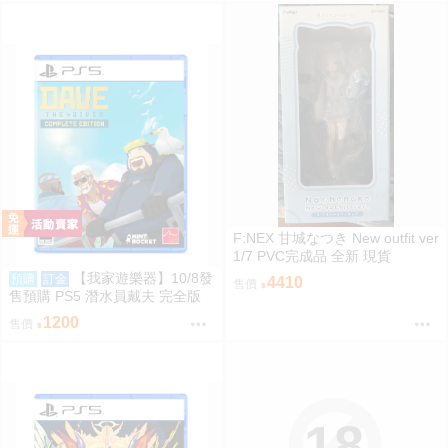
F:NEX 甘城なつき New outfit ver
1/7 PVC完成品 全新 現貨
【我家遊樂器】10/8發
預購
訂金
4410
售價
售預購 PS5 潛水員戴夫 完全版
日版
1200
售價
18