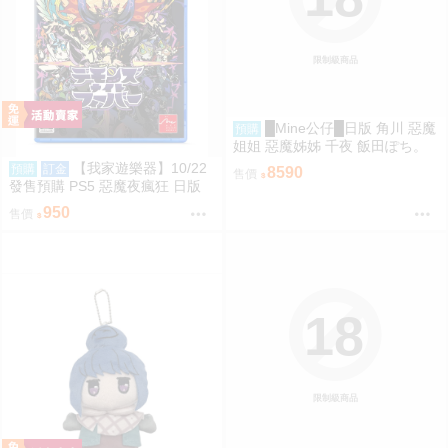
限制級商品
█Mine公仔█日版 角川 惡魔
預購
姐姐 惡魔姊姊 千夜 飯田ぽち。
1/6 PVC D9264
【我家遊樂器】10/22
預購
訂金
8590
售價
發售預購 PS5 惡魔夜瘋狂 日版
950
售價
18
限制級商品