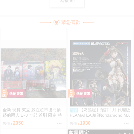
去提問
猜您喜歡
全新 現貨 東立 躲在超市後門抽
【奶熊屋】預訂 1月 代理版
預購
菸的兩人 1~3 全部 首刷 限定 特
PLAMATEA 繪師toridamono MX
裝 地主 佐佐木 山田 田山 1到3集
醬 組裝模型 0905
2050
1930
售價
售價