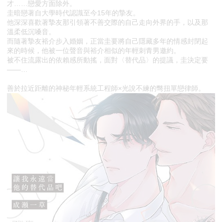
才……戀愛方面除外。
圭暗戀著自大學時代認識至今15年的摯友。
他深深喜歡著摯友那引領著不善交際的自己走向外界的手，以及那
溫柔低沉嗓音。
而隨著摯友裕介步入婚姻，正當圭要將自己隱藏多年的情感封閉起
來的時候，他被一位聲音與裕介相似的年輕刺青男邀約。
被不住流露出的依賴感所動搖，面對〈替代品〉的提議，圭決定要
——…
善於拉近距離的神秘年輕系統工程師×光說不練的彆扭單戀律師。