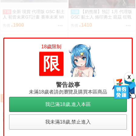
全新 現貨 代理版 GSC 黏土
【奶熊屋】預訂 1月 代理版
下殺
預購
人 初音未來GT計畫 賽車未來 MI
GSC 黏土人 烙印勇士 凱茲 狂戰
KU 2026Ver 賽車
士鎧甲Ver BLOOD EDITION 090
1900
1410
售價
售價
5
18歲限制
限
X
警告啟事
未滿18歲者請勿瀏覽及購買本區商品
我已滿18歲,進入本區
【奶熊屋】預訂 4月 代理版
【我家遊樂器】11/12
預購
預購
訂金
Luminous Box 1/7 請問您今天要
發售預購 NS2 暗喻幻想：ReFan
我未滿18歲,禁止進入
來點兔子嗎？ 心愛 禮服Ver 0905
tazio 鑰匙卡 日版
4920
760
售價
售價