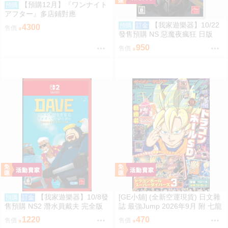
【預購12月】『ワンナイト
預購
アフター』多店鋪對應
【我家遊樂器】10/22
預購
訂金
4300
售價
發售預購 NS 惡魔夜瘋狂 日版
950
售價
【我家遊樂器】10/8發
[GE小舖] (全新空運現貨) 日文雜
預購
訂金
售預購 NS2 潛水員戴夫 完全版
誌 最強Jump 2026年9月 附 七龍
日版
珠 卡片 明信片 七龍珠SD 遊戲王
1220
470
售價
售價