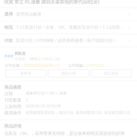
現貨 東立 BL漫畫 讓我永遠當他的替代品吧(全)
選擇
選擇商品數量
物流
7-11取貨付款 / 全家、OK、萊爾富取貨付款 / 7-11純取貨 / 全家、OK、萊爾富純取貨 / 宅配/快遞 /
付款
取貨付款 / ATM轉帳 / 超商條碼繳費 / 帳戶餘額付款 /
買動漫
信用度：
99%
4 小時前上線
公司名稱：
買對動漫股份有限公司
公司統編：
24553282
逛賣場
賣家介紹
私訊賣家
商品摘要
分類
漫畫/輕小說 > 18+ > 漫畫
刊登數量
2
上架時間
2026-01-02 18:24:59
購買條件
使用超商取貨付款：負評≦1分 超商未取貨≦1次 未完成交易≦1次
商品詳情
北島圭（34），高學歷菁英律師，是位做事精明且面面俱到的秀