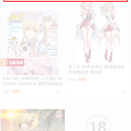
星工坊 原神 莉奈婭 動漫抱枕套
等身抱枕套 枕頭套
[GE小舖] (全新現貨) 日文雜誌 M
900
售價
EGAMI 2026年6月 關於我在無意
間被隔壁的天使變成廢柴這件事
685
售價
椎名真晝
18