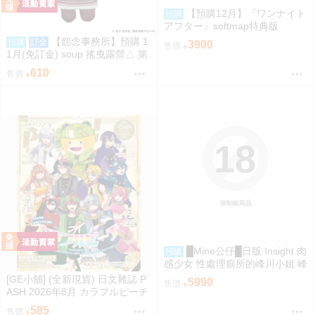
【預購12月】『ワンナイト
預購
アフター』softmap特典版
【怨念事務所】預購 1
預購
訂金
3900
售價
1月(免訂金) soup 搖曳露營△ 第
3季 Q版珠鍊布偶吊飾 娃娃 玩偶
610
售價
志摩凜 0825
18
限制級商品
█Mine公仔█日版 Insight 肉
預購
感少女 性處理廁所的峰川小姐 峰
川さん 1/5 PMMA D9263
[GE小舖] (全新現貨) 日文雜誌 P
5990
售價
ASH 2026年8月 カラフルピーチ
からぴち Colorful Peach
585
售價