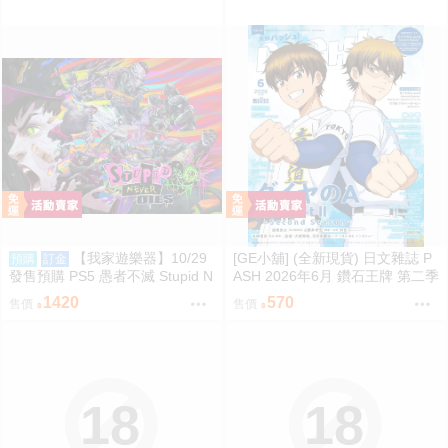
【我家遊樂器】10/29
[GE小舖] (全新現貨) 日文雜誌 P
預購
訂金
發售預購 PS5 愚者不滅 Stupid N
ASH 2026年6月 鑽石王牌 第二季
ever Dies 日版
賽馬娘 神之雫 魔法帽的工作室
1420
570
售價
售價
18
18