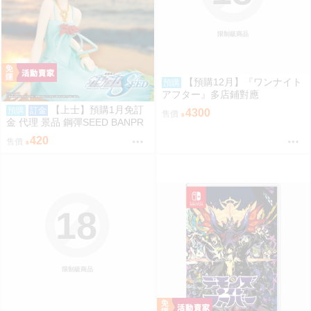
限制級商品
【預購12月】『ワンナイト
預購
アフター』多店鋪對應
【上士】預購1月免訂
預購
訂金
4300
售價
金 代理 景品 鋼彈SEED BANPR
ESTO EVOLVE 卡佳里·由拉·阿
420
售價
斯哈 曉之車
18
限制級商品