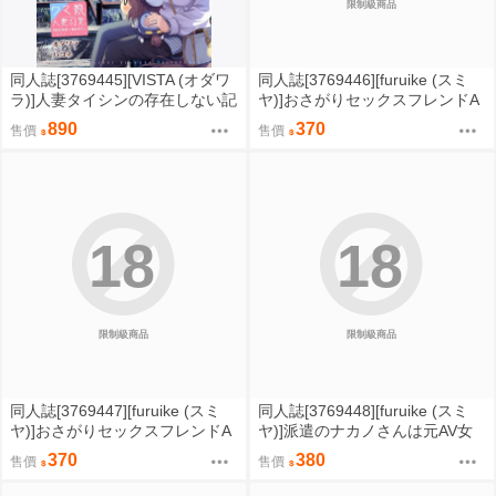
限制級商品
同人誌[3769445][VISTA (オダワ
同人誌[3769446][furuike (スミ
ラ)]人妻タイシンの存在しない記
ヤ)]おさがりセックスフレンドA
憶1+2+3 (Uma娘)
nother 油谷サエ編 (原創)
890
370
售價
售價
18
18
限制級商品
限制級商品
同人誌[3769447][furuike (スミ
同人誌[3769448][furuike (スミ
ヤ)]おさがりセックスフレンドA
ヤ)]派遣のナカノさんは元AV女
nother3 (原創)
優～オフィスでドキドキセック
370
380
售價
售價
ス編～ (原創)