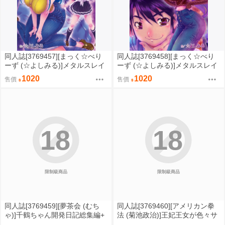
同人誌[3769457][まっく☆べり
同人誌[3769458][まっく☆べり
ーず (☆よしみる)]メタルスレイ
ーず (☆よしみる)]メタルスレイ
ダーグローリー コミックス VO
ダーグローリー コミックス VO
1020
1020
售價
售價
L.2 (其他)
L.3 (其他)
18
18
限制級商品
限制級商品
同人誌[3769459][夢茶会 (むち
同人誌[3769460][アメリカン拳
ゃ)]千鶴ちゃん開発日記総集編+
法 (菊池政治)]王妃王女が色々サ
(原創)
レちゃうROYAL親子丼 (其他)