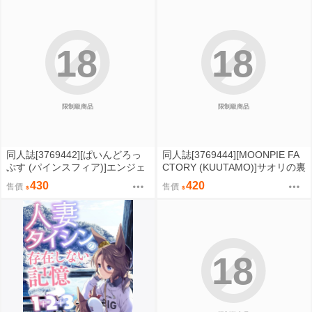
18
18
限制級商品
限制級商品
同人誌[3769442][ぱいんどろっ
同人誌[3769444][MOONPIE FA
ぷす (パインスフィア)]エンジェ
CTORY (KUUTAMO)]サオリの裏
リックバーサス～セックスバト
路地潜入.LIVE (蔚藍檔案)
430
420
售價
售價
ルに魅せられた乙女たちの性春
～ (原創)
18