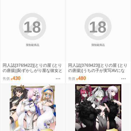
18
18
限制級商品
限制級商品
同人誌[3769422][とりの屋 (とり
同人誌[3769423][とりの屋 (とり
の唐揚)]恥ずかしがり屋な彼女と
の唐揚)]うちの子が実写AVにな
スク水えっちする本 (原創)
ったので、撮影現場を見学させ
430
480
售價
售價
てもらった話。 (原創)