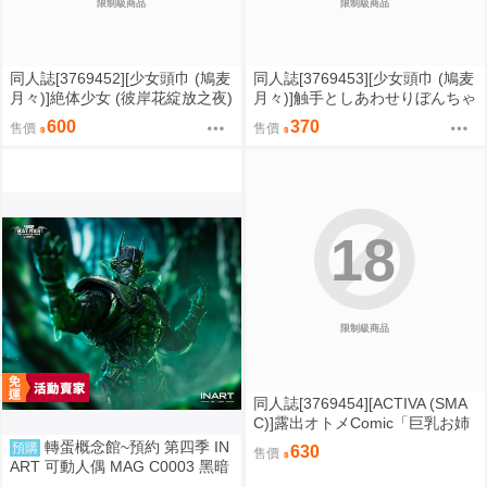
限制級商品
限制級商品
同人誌[3769452][少女頭巾 (鳩麦
同人誌[3769453][少女頭巾 (鳩麦
月々)]絶体少女 (彼岸花綻放之夜)
月々)]触手としあわせりぼんちゃ
ん (原創)
600
370
售價
售價
18
限制級商品
同人誌[3769454][ACTIVA (SMA
C)]露出オトメComic「巨乳お姉
さんの安全にハダカ見せちゃう
轉蛋概念館~預約 第四季 IN
預購
630
售價
作戦は脆くも崩れちゃう ~折笠
ART 可動人偶 MAG C0003 黑暗
陽子~ (其他)
之夜 金屬 蝙蝠俠 破曉詭燈 超商