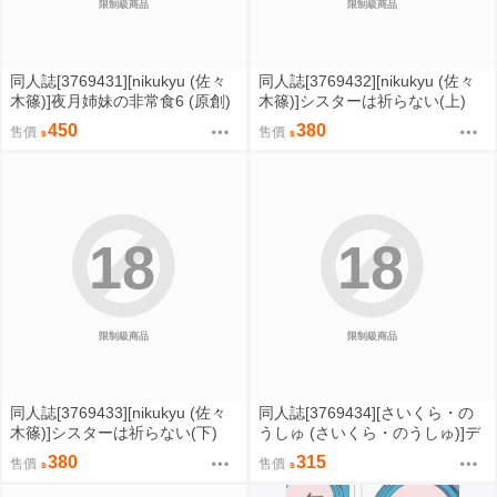
限制級商品
限制級商品
同人誌[3769431][nikukyu (佐々
同人誌[3769432][nikukyu (佐々
木篠)]夜月姉妹の非常食6 (原創)
木篠)]シスターは祈らない(上)
(原創)
450
380
售價
售價
18
18
限制級商品
限制級商品
同人誌[3769433][nikukyu (佐々
同人誌[3769434][さいくら・の
木篠)]シスターは祈らない(下)
うしゅ (さいくら・のうしゅ)]デ
(原創)
カチンになったら巨乳幼馴染と
380
315
售價
售價
その巨乳友達たちが発情してハ
ーレムになった5.5ドキドキ性夜