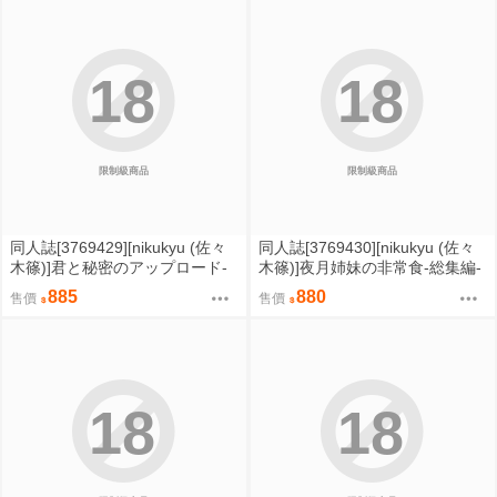
18
18
限制級商品
限制級商品
同人誌[3769429][nikukyu (佐々
同人誌[3769430][nikukyu (佐々
木篠)]君と秘密のアップロード-
木篠)]夜月姉妹の非常食-総集編-
総集編- (原創)
(原創)
885
880
售價
售價
18
18