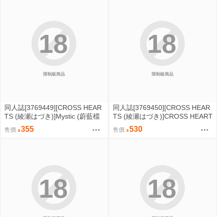
18
18
限制級商品
限制級商品
同人誌[3769449][CROSS HEAR
同人誌[3769450][CROSS HEAR
TS (綾瀬はづき)]Mystic (蔚藍檔
TS (綾瀬はづき)]CROSS HEART
案)
S総集編 (魔法少女小圓)
355
530
售價
售價
18
18