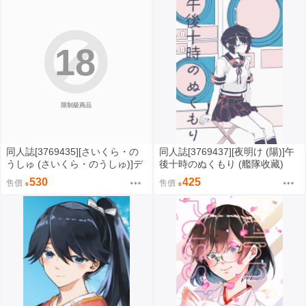
大会議 (原創)
18
限制級商品
同人誌[3769435][さいくら・の
同人誌[3769437][夜明け (陽)]午
うしゅ (さいくら・のうしゅ)]デ
後十時のぬくもり (艦隊收藏)
カチンになったら巨乳幼馴染と
530
425
售價
售價
その巨乳友達たちが発情してハ
ーレムになった5 ギャルとわく
わく林●学校 (原創)