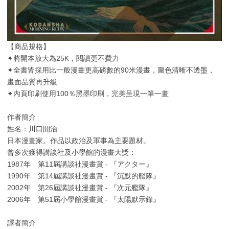
【商品規格】
✦將開本放大為25K，閱讀更不費力
✦全書皆採用比一般漫畫更高磅數的90米漫畫，圖色清晰不透墨，
畫面品質再升級
✦內頁印刷使用100％黑墨印刷，完美呈現一筆一畫
作者簡介
姓名：川口開治
日本漫畫家。作品以政治及軍事為主要題材。
曾多次獲得講談社及小學館的漫畫大獎：
1987年 第11屆講談社漫畫賞 - 『アクター』
1990年 第14屆講談社漫畫賞 - 『沉默的艦隊』
2002年 第26屆講談社漫畫賞 - 『次元艦隊』
2006年 第51屆小學館漫畫賞 - 『太陽默示錄』
譯者簡介