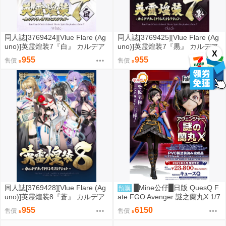
同人誌[3769424][Vlue Flare (Ag
同人誌[3769425][Vlue Flare (Ag
uno)]英霊煌装7『白』 カルデア
uno)]英霊煌装7『黒』 カルデア
X
チャイナドレスコレクション (F
チャイナドレスコレクション (F
955
955
售價
售價
ate/FGO)
ate/FGO)
同人誌[3769428][Vlue Flare (Ag
█Mine公仔█日版 QuesQ F
預購
uno)]英霊煌装8『蒼』 カルデア
ate FGO Avenger 謎之蘭丸X 1/7
チャイナドレスコレクション (F
PVC D9253
955
6150
售價
售價
ate/FGO)