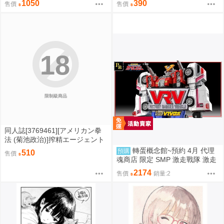
1050
390
售價
售價
18
限制級商品
同人誌[3769461][アメリカン拳
法 (菊池政治)]搾精エージェント
2069Ⅱ (原創)
轉蛋概念館~預約 4月 代理
預購
510
售價
魂商店 限定 SMP 激走戰隊 激走
合體 VRV機器人 超商付款免訂金
2174
售價
銷量:2