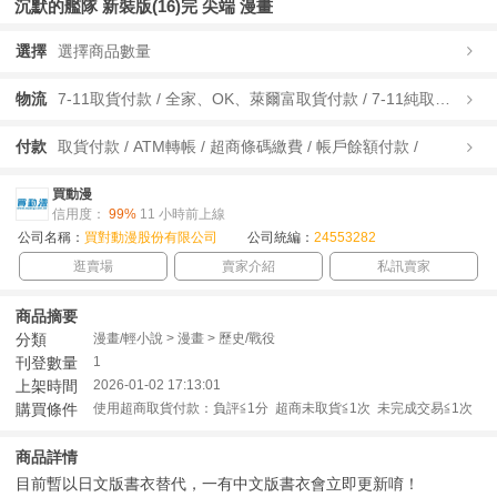
沉默的艦隊 新裝版(16)完 尖端 漫畫
選擇
選擇商品數量
物流
7-11取貨付款 / 全家、OK、萊爾富取貨付款 / 7-11純取貨 / 全家、OK、萊爾富純取貨 / 宅配/快遞 /
付款
取貨付款 / ATM轉帳 / 超商條碼繳費 / 帳戶餘額付款 /
買動漫
信用度：
99%
11 小時前上線
公司名稱：
買對動漫股份有限公司
公司統編：
24553282
逛賣場
賣家介紹
私訊賣家
商品摘要
分類
漫畫/輕小說 > 漫畫 > 歷史/戰役
刊登數量
1
上架時間
2026-01-02 17:13:01
購買條件
使用超商取貨付款：負評≦1分 超商未取貨≦1次 未完成交易≦1次
商品詳情
目前暫以日文版書衣替代，一有中文版書衣會立即更新唷！