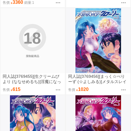
3360
售價
銷量:1
付款免訂金
18
限制級商品
同人誌[3769455][生クリームび
同人誌[3769456][まっく☆べり
より (ななせめるち)]淫魔になっ
ーず (☆よしみる)]メタルスレイ
た俺がマジメ巨乳JKを●●Hで快
ダーグローリー コミックス VO
615
1020
售價
售價
楽落ちさせてみた2 ハーレム3P
L.1 (其他)
この本だけでも読める前回の
あらすじ付き (原創)