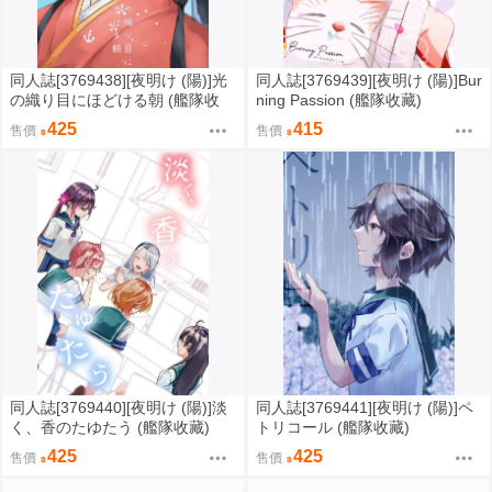
同人誌[3769438][夜明け (陽)]光
同人誌[3769439][夜明け (陽)]Bur
の織り目にほどける朝 (艦隊收
ning Passion (艦隊收藏)
藏)
425
415
售價
售價
同人誌[3769440][夜明け (陽)]淡
同人誌[3769441][夜明け (陽)]ペ
く、香のたゆたう (艦隊收藏)
トリコール (艦隊收藏)
425
425
售價
售價