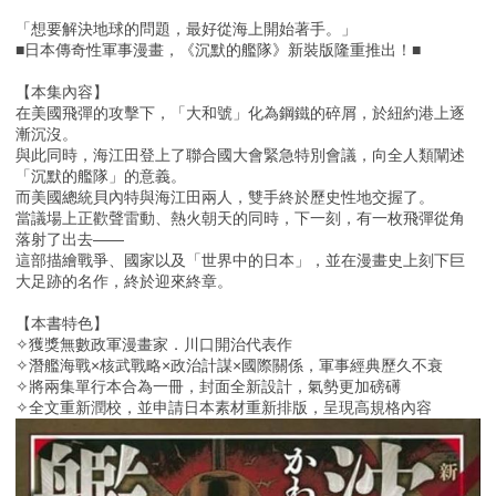
「想要解決地球的問題，最好從海上開始著手。」
■日本傳奇性軍事漫畫，《沉默的艦隊》新裝版隆重推出！■
【本集內容】
在美國飛彈的攻擊下，「大和號」化為鋼鐵的碎屑，於紐約港上逐
漸沉沒。
與此同時，海江田登上了聯合國大會緊急特別會議，向全人類闡述
「沉默的艦隊」的意義。
而美國總統貝內特與海江田兩人，雙手終於歷史性地交握了。
當議場上正歡聲雷動、熱火朝天的同時，下一刻，有一枚飛彈從角
落射了出去——
這部描繪戰爭、國家以及「世界中的日本」，並在漫畫史上刻下巨
大足跡的名作，終於迎來終章。
【本書特色】
✧獲獎無數政軍漫畫家．川口開治代表作
✧潛艦海戰×核武戰略×政治計謀×國際關係，軍事經典歷久不衰
✧將兩集單行本合為一冊，封面全新設計，氣勢更加磅礡
✧全文重新潤校，並申請日本素材重新排版，呈現高規格內容