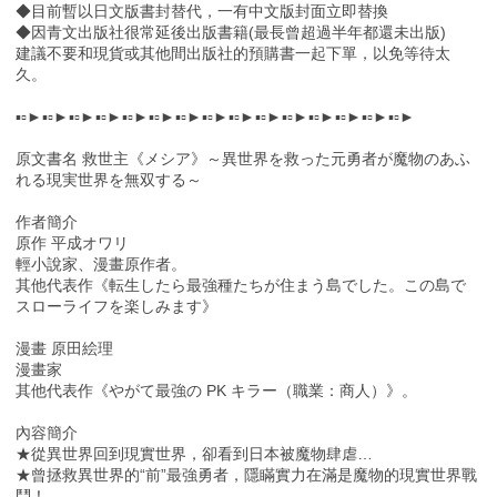
◆目前暫以日文版書封替代，一有中文版封面立即替換
◆因青文出版社很常延後出版書籍(最長曾超過半年都還未出版)
建議不要和現貨或其他間出版社的預購書一起下單，以免等待太
久。
▪▫►▪▫►▪▫►▪▫►▪▫►▪▫►▪▫►▪▫►▪▫►▪▫►▪▫►▪▫►▪▫►▪▫►▪▫►
原文書名 救世主《メシア》～異世界を救った元勇者が魔物のあふ
れる現実世界を無双する～
作者簡介
原作 平成オワリ
輕小說家、漫畫原作者。
其他代表作《転生したら最強種たちが住まう島でした。この島で
スローライフを楽しみます》
漫畫 原田絵理
漫畫家
其他代表作《やがて最強の PK キラー（職業：商人）》。
內容簡介
★從異世界回到現實世界，卻看到日本被魔物肆虐…
★曾拯救異世界的“前”最強勇者，隱瞞實力在滿是魔物的現實世界戰
鬥！