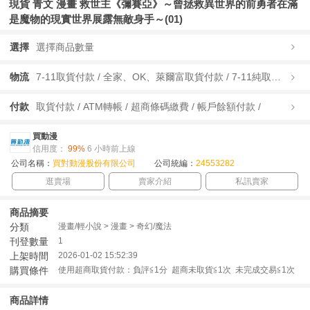
現貨 青文 漫畫 救世主《彌賽亞》～曾拯救異世界的前勇者在滿
是魔物的現實世界展露無敵身手～(01)
選擇
選擇商品數量
物流
7-11取貨付款 / 全家、OK、萊爾富取貨付款 / 7-11純取貨 / 全家、OK、萊爾富純取貨 / 宅配/快遞 /
付款
取貨付款 / ATM轉帳 / 超商條碼繳費 / 帳戶餘額付款 /
買動漫
信用度：
99%
6 小時前上線
公司名稱：
買對動漫股份有限公司
公司統編：
24553282
逛賣場
賣家介紹
私訊賣家
商品摘要
分類
漫畫/輕小說 > 漫畫 > 奇幻/魔法
刊登數量
1
上架時間
2026-01-02 15:52:39
購買條件
使用超商取貨付款：負評≦1分 超商未取貨≦1次 未完成交易≦1次
商品詳情