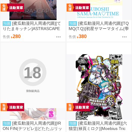
[蜜瓜動漫同人周邊代購][て
[蜜瓜動漫同人周邊代購][TQ
預購
預購
りたまキッチン]ASTRASCAPE
MQ(T.Q)]初星サマーマタイム(學
(崩壞：星穹鐵道)(同人誌)
園偶像大師)(同人誌)
280
380
售價
售價
18
限制級商品
[蜜瓜動漫同人周邊代購][IR
[蜜瓜動漫同人周邊代購][六
預購
預購
ON FIN(テツビレ)]どたたぷリッ
猫堂(禄頁ミロク)]Moebius Tric