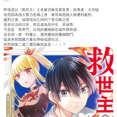
即使是以《救世主》之名被召喚至異世界，前勇者．大河猛
依然因為強大實力惹禍上身，被視為危險人物遭到處刑。
處刑之後，猛發現自己回到了受召喚之前
原本生活的日本，而且成為高中生．草薙尊。
可是從「異界門」出現的魔物卻在城市裡肆虐，
並且有一群「狩魔士」運用魔術與魔物戰鬥。
猛原本想隱藏力量在學校低調生活，
然而卻接二連三遭到麻煩波及－－！？