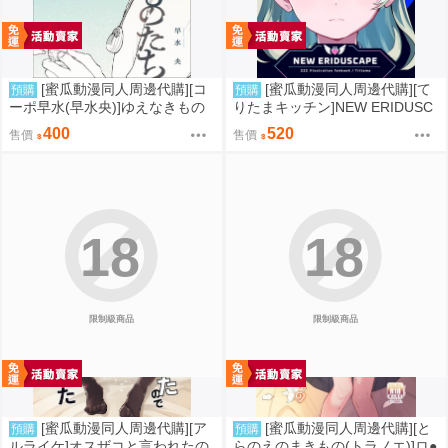
[蜜瓜動漫同人周邊代購][コ
[蜜瓜動漫同人周邊代購][て
預購
預購
ーポ早水(早水央)]ゆえなきもの
りたまキッチン]NEW ERIDUSC
たち(同人誌)
APE(絕區零)(同人誌)
400
520
售價
售價
18
18
限制級商品
限制級商品
[蜜瓜動漫同人周邊代購][ア
[蜜瓜動漫同人周邊代購][と
預購
預購
ルライケ]オスザコと言われたの
らのえのまきもの(トラノエ)]ロ●