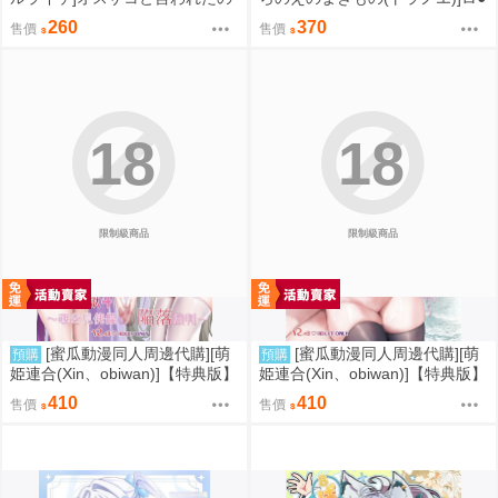
で俺の本気でわからせてみた(同
巨乳お嬢様藤宮あいりの華麗な
260
370
售價
售價
人誌)
るおねだり(同人誌)
18
18
限制級商品
限制級商品
[蜜瓜動漫同人周邊代購][萌
[蜜瓜動漫同人周邊代購][萌
預購
預購
姫連合(Xin、obiwan)]【特典版】
姫連合(Xin、obiwan)]【特典版】
カーニバル44-混浴地獄4 ～覗き
カーニバル43-混浴地獄3 ～幻月
410
410
售價
售價
見傀儡の陥落裁判～(崩壞：星穹
遊儀の性転換裁判～(崩壞：星穹
鐵道)(同人誌)
鐵道)(同人誌)