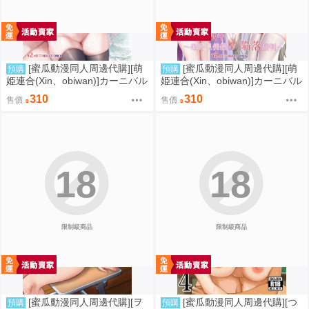
[蜜瓜動漫同人周邊代購][萌
[蜜瓜動漫同人周邊代購][萌
預購
預購
姫連合(Xin、obiwan)]カーニバル
姫連合(Xin、obiwan)]カーニバル
43-混浴地獄3 ～幻月遊戯の性転
44-混浴地獄4 ～覗き見傀儡の陥
310
310
售價
售價
換裁判～(崩壞：星穹鐵道)(同人
落裁判～(崩壞：星穹鐵道)(同人
誌)
誌)
18
18
限制級商品
限制級商品
[蜜瓜動漫同人周邊代購][ヲ
[蜜瓜動漫同人周邊代購][つ
預購
預購