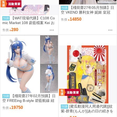
【殘荷齋27年05月預購】日
預購
空 VKEND 勝利女神 妮姬 皇冠
榮耀之花 1/4 附特典
【WAT現場代購】C108 Co
預購
14850
售價
mic Market 108 蔚藍檔案 Kei お
ねがい!! ケイちゃんっ♡
280
售價
【殘荷齋27年02月預購】日
預購
空 FREEing B-style 碧藍航線 紐
澤西 新澤西 宿舍計劃Ver 1/3
[蜜瓜動漫同人周邊代購][紋
預購
19750
售價
紫-群青(もんが)]あの日の続きを
佐世保で～東山公園海軍墓地～