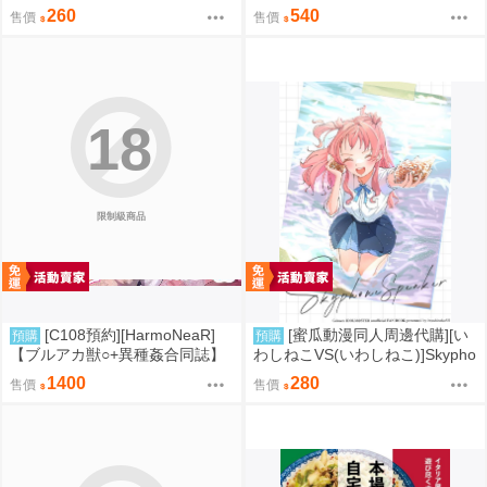
プ(FGO)(同人誌)
k!!! 参(FGO)(同人誌)
260
540
售價
售價
18
限制級商品
[C108預約][HarmoNeaR]
[蜜瓜動漫同人周邊代購][い
預購
預購
【ブルアカ獣○+異種姦合同誌】
わしねこVS(いわしねこ)]Skypho
Sow do on me! vol.3 蔚藍檔案
ne Speaker(學園偶像大師)(同人
1400
280
售價
售價
同人誌040031332357
誌)