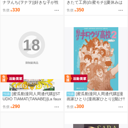
ナヲんち(ヲナヲ)]好きな子が性
きたて工房(白蜜モチ)]夏休みは
処理係に選ばれる話(同人誌)
お姉ちゃんといっしょに4(同人
330
350
售價
售價
誌)
18
限制級商品
[蜜瓜動漫同人周邊代購][ST
[蜜瓜動漫同人周邊代購][漫
預購
預購
UDIO TIAMAT(TANABE)]La faux
画家ひとり(漫画家ひとり)]魁け!!
-主猟聖母-(FGO)(同人誌)
キタウジ高校すいそ～がく部♪2
290
300
售價
售價
(上低音號)(同人誌)