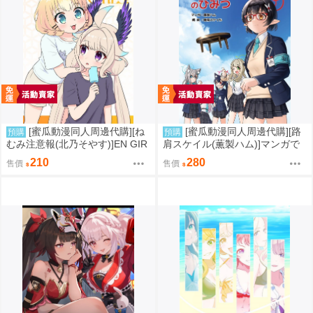
[蜜瓜動漫同人周邊代購][ね
[蜜瓜動漫同人周邊代購][路
預購
預購
むみ注意報(北乃そやす)]EN GIR
肩スケイル(薫製ハム)]マンガで
LS! Vol.11(彩虹社)(同人誌)
わかるアビドスシリーズ ちゃ
210
280
售價
售價
ぶ台星人のひみつ(蔚藍檔案)(同
人誌)