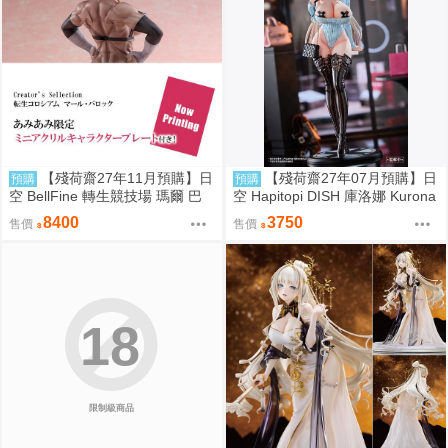
【殘荷齋27年11月預購】日
【殘荷齋27年07月預購】日
預購
預購
空 BellFine 轉生競技場 瑪爾 巴
空 Hapitopi DISH 庫洛娜 Kurona
洛克 1/6
盛情邀請 1/6 附特典
8400
3750
售價
售價
18
限制級商品