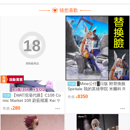
猜您喜歡
18
限制級商品
█Mine公仔█日版 附替換臉
預購
Spiritale 我的英雄學院 米爾科 R
abbit 1/7 PVC D9265
【WAT現場代購】C108 Co
預購
8350
售價
mic Market 108 蔚藍檔案 Kei ケ
イちゃん かいはつけいかくっ！
280
售價