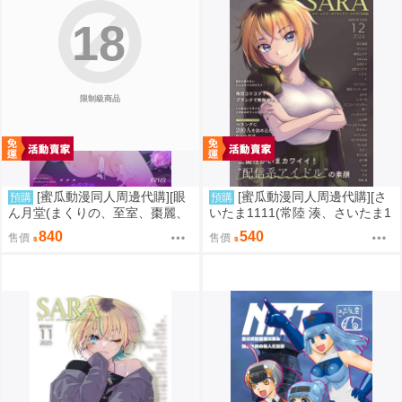
18
限制級商品
[蜜瓜動漫同人周邊代購][眼
[蜜瓜動漫同人周邊代購][さ
預購
預購
ん月堂(まくりの、至室、棗麗、
いたま1111(常陸 湊、さいたま1
他)]不知火カヤ性癖合同(蔚藍檔
111/他)]SARA ~サラ・レトラ・
840
540
售價
售價
案)(同人誌)
オリヴェイラ・ウタガワ合同誌~
(同人誌)