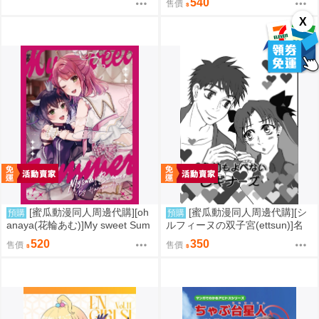
540
售價
(同人誌)
X
[蜜瓜動漫同人周邊代購][oh
[蜜瓜動漫同人周邊代購][シ
預購
預購
anaya(花輪あむ)]My sweet Sum
ルフィーヌの双子宮(ettsun)]名
mer【特典付】(LoveLive虹ヶ咲
前もよべないビギナーズ【特典
520
350
售價
售價
学園スクールアイドル同好会)(同
付】(FGO/stay night)(同人誌)
人誌)