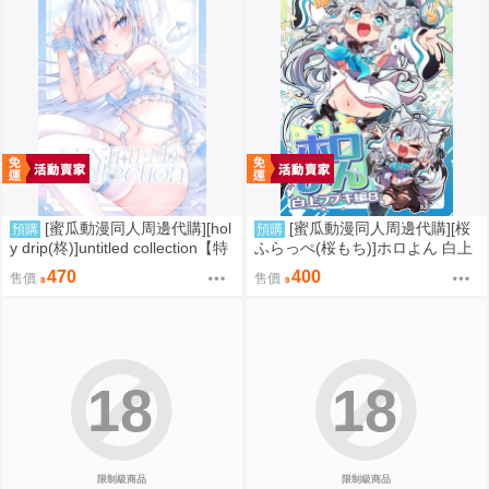
[蜜瓜動漫同人周邊代購][hol
[蜜瓜動漫同人周邊代購][桜
預購
預購
y drip(柊)]untitled collection【特
ふらっぺ(桜もち)]ホロよん 白上
典付】(同人誌)
フブキ編8(Hololive)(同人誌)
470
400
售價
售價
18
18
限制級商品
限制級商品