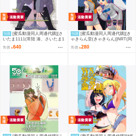
[蜜瓜動漫同人周邊代購][さ
[蜜瓜動漫同人周邊代購][き
預購
預購
いたま1111(常陸 湊、さいたま1
ゃきらん堂(きゃきらん)]NRT(同
111/他)]SARA~サラ・レトラ・
人誌)
640
280
售價
售價
オリヴェイラ・ウタガワ合同誌2
~(同人誌)