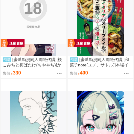
18
限制級商品
[蜜瓜動漫同人周邊代購][桜
[蜜瓜動漫同人周邊代購][和
預購
預購
こみちと梅ばたけ(ちややち)]か
菓子note(ユノ、サトル)]本場イ
わいいふたりがいちゃあま×××し
タリアのオリーブオイルで自宅
330
400
售價
售價
てるだけのはなし(同人誌)
ご飯のQOLを爆上げ!(同人誌)