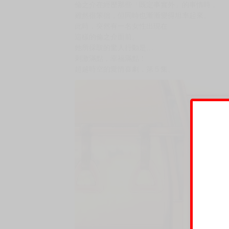
《百合學園～百合香的女子大學生活～》
《少男身少女心～當少年變成少女～》
內容簡介
★一邊是不習慣被愛，另一邊是無止境地奉獻愛
★雖為愛情喜劇，但主題中也提及「生離死別」
倫之介嫉妒著未來的自己，
所以想製造出只屬於麻里奈和現在的自己的回憶
便馬上計劃了新婚旅行。
倫之介在經歷那些「既定事實外」的事情時，
雖然很笨拙，但同時也漸漸變得坦率起來。
此時，突然有一名女性出現在
這樣的倫之介面前。
她所採取的驚人行動是…
刺激滿點，幸福滿點！
超越時空的愛情喜劇，第５集。