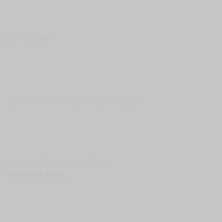
次 未完成交易≦1次 （近半年）
即替換
年都還未出版)
單，以免等待太久。
▫►▪▫►▪▫►
情喜劇為主題創作
le ～～(KADOKAWA アスキー・メディアワークス