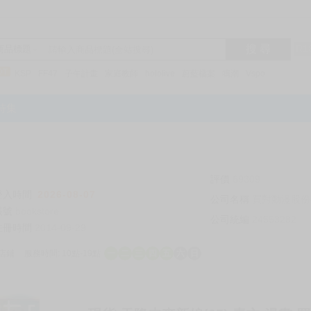
搜 尋
R1
商品標題
KSP
FF47
子午計畫
家庭教師
hololive
蔚藍檔案
鳴潮
Vspo
特集
評價
69309
登入時間
2026-08-07
公司名稱
買對動漫股份
帳號
bookstore
公司統編
24553282
註冊時間
2014-09-29
店鋪
服務時間: 10點-19點
一
二
三
四
五
六
日