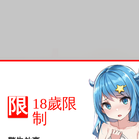
，兩人在一起生活會擦出什麼火花呢？
等比較嚴肅的故事要素。
，
限
18歲限
制