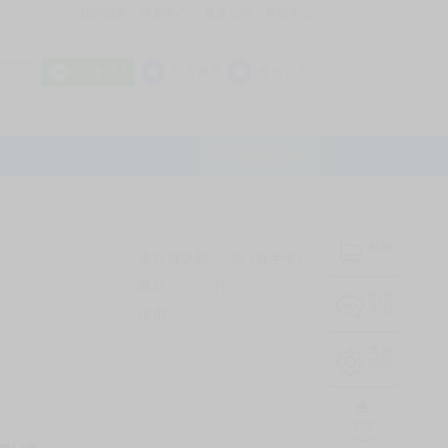
我的拍賣
訊息中心
最新公告
幫助中心
│
│
│
8 OFF
加入會員
會員登入
LINE登入
平台說明Q&A
結帳
未完成交易
0
次 (近半年)
商品
7170
件
有限公司
❔
訊息
中心
信用
99
%
常用
功能
TOP