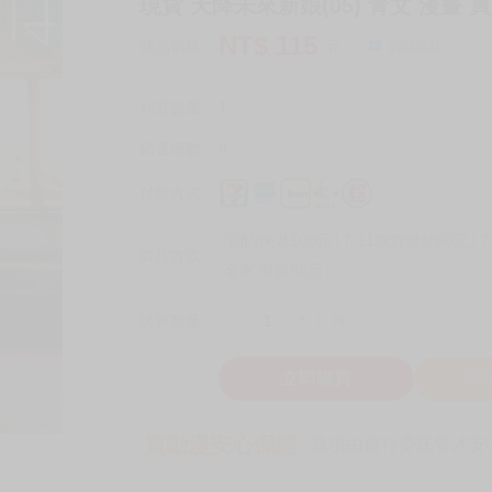
現貨 天降未來新娘(05) 青文 漫畫 
NT$
115
商品價格
元
詢問商品
刊登數量
1
銷售總數
0
付款方式
宅配/快遞100元
7-11取貨付款60元
7
取貨方式
全家 取貨60元
-
+
購買數量
件
立即購買
加
買動漫安心保證
款項由銀行委託管才安心 