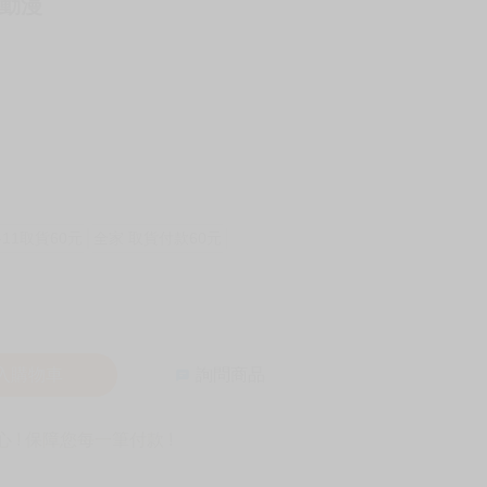
買動漫
-11取貨60元
全家 取貨付款60元
入購物車
詢問商品
! 保障您每一筆付款 !