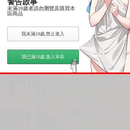
警告啟事
未滿18歲者請勿瀏覽及購買本
區商品
我未滿18歲,禁止進入
我已滿18歲,進入本區