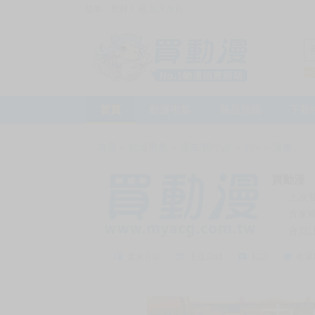
訪客，您好！
或
加入會員
首頁
動漫市集
新品預購
下殺
首頁
>
動漫市集
>
漫畫/輕小說
>
18+
>
漫畫
買動漫
上次
賣家
會員
賣家介紹
去逛店鋪
私訊
收藏