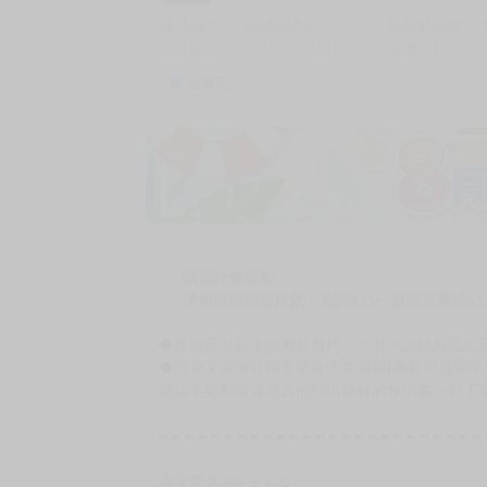
商品編號
G06692430
累積點閱數
自訂編號
9786264491181
收藏
0
收藏商品
加價購
( 共
1
件商品 )
(加購品) 買動漫★《$15元-
-
+