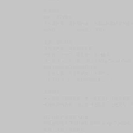
購買評價限制
使用超商取貨付款：負評≦1分 超商未取貨≦1
◆目前暫以日文版書封替代，一有中文版封面立
◆因青文出版社很常延後出版書籍(最長曾超過半
建議不要和現貨或其他間出版社的預購書一起下
▪▫►▪▫►▪▫►▪▫►▪▫►▪▫►▪▫►▪▫►▪▫►▪▫►▪▫►▪▫►▪
原文書名 Re:まりな
作者簡介
原作：原田重光
男性漫畫家、漫畫原作者，主要以輕鬆搞笑的愛
代表作《イッパツ危機娘》 講談社
漫畫：瀨口和宏
男性漫畫家，畫風甜美可愛
代表作《オヤマ ! 菊之助》 秋田書店
ガールフレンド（仮） 村上文緒編 Secret Smi
原田老師與瀨口老師搭擋作品