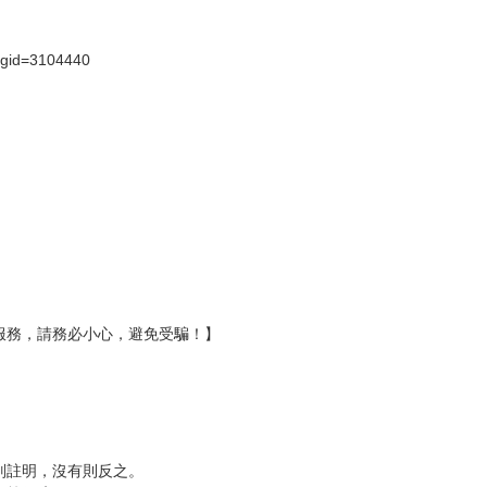
）
?gid=3104440
服務，請務必小心，避免受騙！】
別註明，沒有則反之。