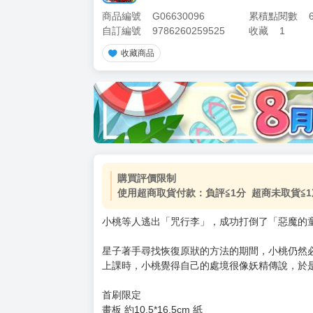
商品編號
G06630096
累積點閱數
自訂編號
9786260259525
收藏
1
收藏商品
購買評價限制
使用超商取貨付款：負評≦1分 超商未取貨≦1
小桃等人逃出「咒行李」，成功打倒了「惡魔的
星子著手尋找恢復原狀的方法的期間，小桃仍然
上課時，小桃覺得自己的處境很像妖精傳說，於
首刷限定
畫板 約10.5*16.5cm 紙