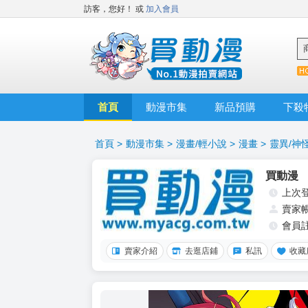
訪客，您好！
或
加入會員
首頁
動漫市集
新品預購
下殺
首頁
>
動漫市集
>
漫畫/輕小說
>
漫畫
>
靈異/神
買動漫
上次
賣家
會員
賣家介紹
去逛店鋪
私訊
收藏