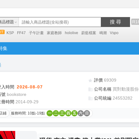
搜 尋
R1
商品標題
KSP
FF47
子午計畫
家庭教師
hololive
蔚藍檔案
鳴潮
Vspo
特集
怪
評價
69309
登入時間
2026-08-07
公司名稱
買對動漫股份
帳號
bookstore
公司統編
24553282
註冊時間
2014-09-29
店鋪
服務時間: 10點-19點
一
二
三
四
五
六
日