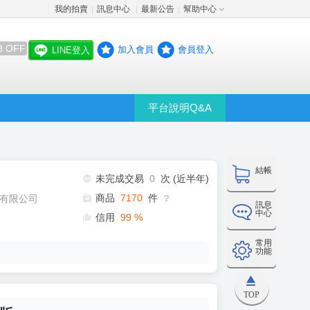
我的拍賣
訊息中心
最新公告
幫助中心
│
│
│
8 OFF
加入會員
會員登入
LINE登入
平台說明Q&A
結帳
未完成交易
0
次 (近半年)
商品
7170
件
有限公司
❔
訊息
中心
信用
99
%
常用
功能
TOP