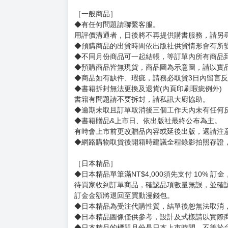
［一般商品］
◆有任何問題請聯繫客服。
用評價溝通者，日後將不再提供購書服務，請另
◆預購商品的出貨時間依出版社供貨情形會有所
◆不同月份商品可一起結帳，等訂單內所有商品
◆預購商品皆無現貨，商品圖為示意圖，請以實
◆商品如有缺件、瑕疵，請務必取貨3日內留言
◆書籍拆封無法更換及退貨(內頁印刷瑕疵例外)
書籍有問題請不要拆封，請私訊大廚協助。
◆逾期未取且訂單取消後三個工作天內未有任何
◆書籍贈品&上市日、依出版社最終公布為主。
有時會上市前更改贈品內容或延後出版，還請注
◆網路購物取貨後開箱時建議全程錄影拍照存證
［日本精品］
◆日本精品單筆滿NT$4,000須先支付 10% 
待買家收到訂單商品，確認品項數量無誤，並確
訂金金額將退回至買動漫錢包。
◆日本精品為受注代購性質，結單後恕無法取消
◆日本精品圖像僅供參考，設計及式樣請以實際
◆日本精品的標題月份是日本上市時間，不等於