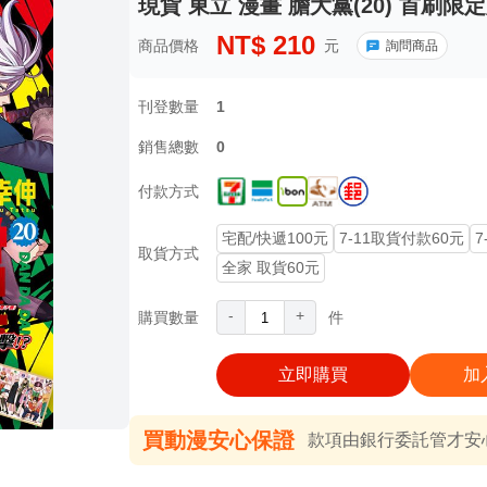
現貨 東立 漫畫 膽大黨(20) 首刷限
NT$
210
商品價格
元
詢問商品
刊登數量
1
銷售總數
0
付款方式
宅配/快遞100元
7-11取貨付款60元
7
取貨方式
全家 取貨60元
-
+
購買數量
件
立即購買
加
買動漫安心保證
款項由銀行委託管才安心 