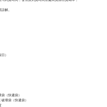
請諒解。
假日）
壞袋（快遞袋）
Ｅ破壞袋（快遞袋）
貨