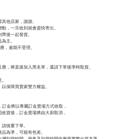
尋其他店家，謝謝。
變動，一旦收到就會盡快寄出。
到齊後一起發貨。
品為主。
反應，逾期不受理。
反應，將直接加入黑名單，還請下單後準時取貨。
意。
，以保障買賣家雙方權益。
訂金，訂金將以專屬訂金賣場方式收取，
認收貨後，訂金賣場將由大廚取消，
，請慎重下單。
商品為準，可能有色差。
台灣到貨時間，發售及到貨時間依廠商實際出貨為準，