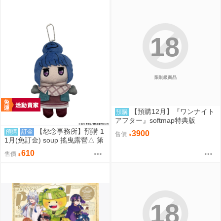
18
限制級商品
【預購12月】『ワンナイト
預購
アフター』softmap特典版
【怨念事務所】預購 1
預購
訂金
3900
售價
1月(免訂金) soup 搖曳露營△ 第
3季 Q版珠鍊布偶吊飾 娃娃 玩偶
610
售價
志摩凜 0825
18