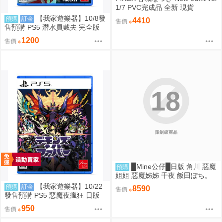
1/7 PVC完成品 全新 現貨
【我家遊樂器】10/8發
預購
訂金
4410
售價
售預購 PS5 潛水員戴夫 完全版
日版
1200
售價
18
限制級商品
█Mine公仔█日版 角川 惡魔
預購
姐姐 惡魔姊姊 千夜 飯田ぽち。
1/6 PVC D9264
【我家遊樂器】10/22
預購
訂金
8590
售價
發售預購 PS5 惡魔夜瘋狂 日版
950
售價