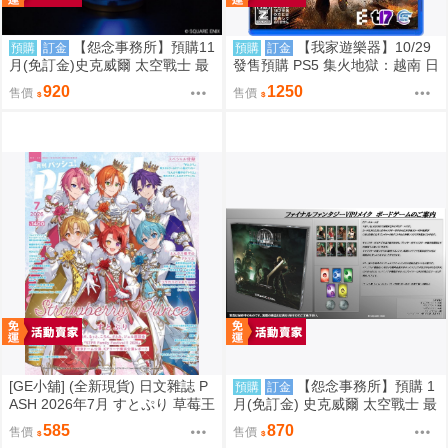
【怨念事務所】預購11
【我家遊樂器】10/29
預購
訂金
預購
訂金
月(免訂金)史克威爾 太空戰士 最
發售預購 PS5 集火地獄：越南 日
終幻想 FF14 以太之光 微縮模型
版
920
1250
售價
售價
小夜燈 三次再販 0824
[GE小舖] (全新現貨) 日文雜誌 P
【怨念事務所】預購 1
預購
訂金
ASH 2026年7月 すとぷり 草莓王
月(免訂金) 史克威爾 太空戰士 最
子 魔法帽的工作室
終幻想 FF7 重生 桌遊 魔晶石獵
585
870
售價
售價
人 再販 0821