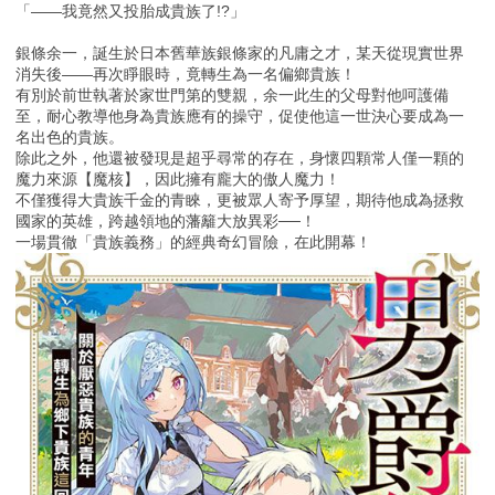
「――我竟然又投胎成貴族了!?」
銀條余一，誕生於日本舊華族銀條家的凡庸之才，某天從現實世界
消失後――再次睜眼時，竟轉生為一名偏鄉貴族！
有別於前世執著於家世門第的雙親，余一此生的父母對他呵護備
至，耐心教導他身為貴族應有的操守，促使他這一世決心要成為一
名出色的貴族。
除此之外，他還被發現是超乎尋常的存在，身懷四顆常人僅一顆的
魔力來源【魔核】，因此擁有龐大的傲人魔力！
不僅獲得大貴族千金的青睞，更被眾人寄予厚望，期待他成為拯救
國家的英雄，跨越領地的藩籬大放異彩──！
一場貫徹「貴族義務」的經典奇幻冒險，在此開幕！