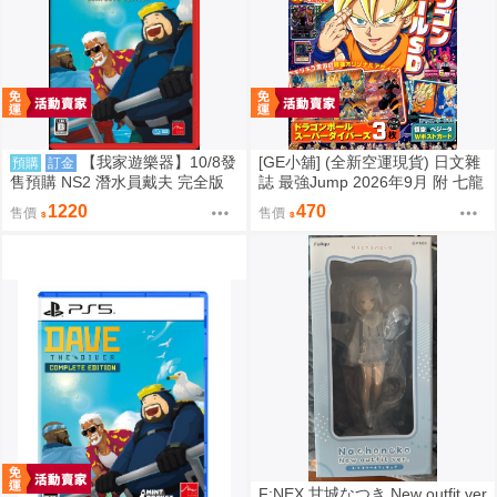
【我家遊樂器】10/8發
[GE小舖] (全新空運現貨) 日文雜
預購
訂金
售預購 NS2 潛水員戴夫 完全版
誌 最強Jump 2026年9月 附 七龍
日版
珠 卡片 明信片 七龍珠SD 遊戲王
1220
470
售價
售價
F:NEX 甘城なつき New outfit ver