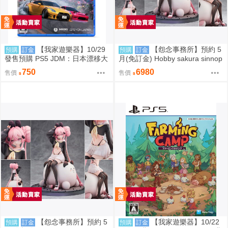
【我家遊樂器】10/29
【怨念事務所】預約 5
預購
訂金
預購
訂金
發售預購 PS5 JDM：日本漂移大
月(免訂金) Hobby sakura sinnop
師 日版
原畫 真の点P 私服Ver 1/6 豪華版
750
6980
售價
售價
0927
【怨念事務所】預約 5
【我家遊樂器】10/22
預購
訂金
預購
訂金