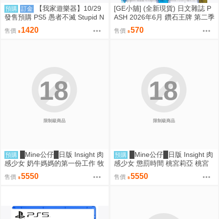
【我家遊樂器】10/29
[GE小舖] (全新現貨) 日文雜誌 P
預購
訂金
發售預購 PS5 愚者不滅 Stupid N
ASH 2026年6月 鑽石王牌 第二季
ever Dies 日版
賽馬娘 神之雫 魔法帽的工作室
1420
570
售價
售價
18
18
限制級商品
限制級商品
█Mine公仔█日版 Insight 肉
█Mine公仔█日版 Insight 肉
預購
預購
感少女 奶牛媽媽的第一份工作 牧
感少女 懲罰時間 桃宮莉亞 桃宮
野小姐 牧野さん 1/6 PMMA D92
りあ 1/6 PMMA D9258
5550
5550
售價
售價
59