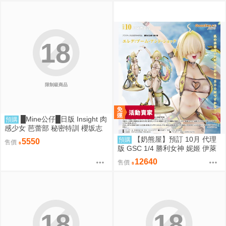
18
限制級商品
█Mine公仔█日版 Insight 肉
預購
感少女 芭蕾部 秘密特訓 櫻坂志
穗 桜坂しほ 1/6 PMMA D9262
【奶熊屋】預訂 10月 代理
預購
5550
售價
版 GSC 1/4 勝利女神 妮姬 伊萊
格 BOOM與驚嚇 0905
12640
售價
18
18