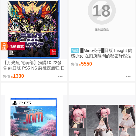
18
限制級商品
█Mine公仔█日版 Insight 肉
預購
感少女 在廁所隔間的秘密紓壓法
深美涼 深美すず 1/6 PMMA D92
【月光魚 電玩部】預購10.22發
5550
售價
57
售 純日版 PS5 NS 惡魔夜瘋狂 日
文版
1330
售價