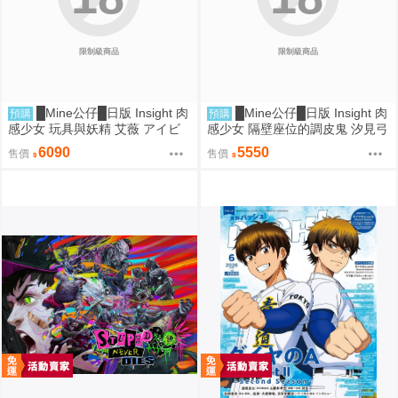
限制級商品
限制級商品
█Mine公仔█日版 Insight 肉
█Mine公仔█日版 Insight 肉
預購
預購
感少女 玩具與妖精 艾薇 アイビ
感少女 隔壁座位的調皮鬼 汐見弓
ー 1/1 PMMA D9261
良 1/6 PMMA D9260
6090
5550
售價
售價