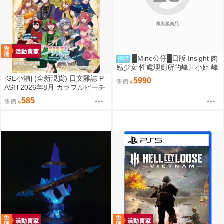
限制級商品
█Mine公仔█日版 Insight 肉
預購
感少女 性處理廁所的峰川小姐 峰
川さん 1/5 PMMA D9263
[GE小舖] (全新現貨) 日文雜誌 P
5990
售價
ASH 2026年8月 カラフルピーチ
からぴち Colorful Peach
585
售價