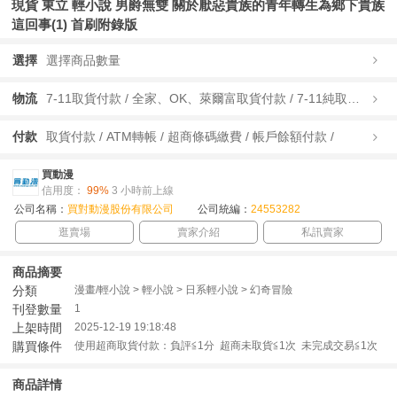
現貨 東立 輕小說 男爵無雙 關於厭惡貴族的青年轉生為鄉下貴族
這回事(1) 首刷附錄版
選擇
選擇商品數量
物流
7-11取貨付款 / 全家、OK、萊爾富取貨付款 / 7-11純取貨 / 全家、OK、萊爾富純取貨 / 宅配/快遞 /
付款
取貨付款 / ATM轉帳 / 超商條碼繳費 / 帳戶餘額付款 /
買動漫
信用度：
99%
3 小時前上線
公司名稱：
買對動漫股份有限公司
公司統編：
24553282
逛賣場
賣家介紹
私訊賣家
商品摘要
分類
漫畫/輕小說 > 輕小說 > 日系輕小說 > 幻奇冒險
刊登數量
1
上架時間
2025-12-19 19:18:48
購買條件
使用超商取貨付款：負評≦1分 超商未取貨≦1次 未完成交易≦1次
商品詳情