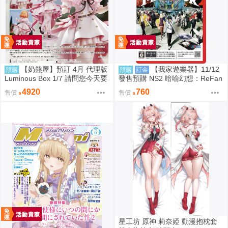
【奶熊屋】預訂 4月 代理版
【我家遊樂器】11/12
預購
預購
訂金
Luminous Box 1/7 請問您今天要
發售預購 NS2 暗喻幻想：ReFan
來點兔子嗎？ 心愛 禮服Ver 0905
tazio 鑰匙卡 日版
4920
760
售價
售價
星工坊 原神 莉奈婭 動漫抱枕套