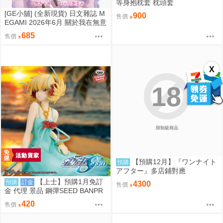
等身抱枕套 枕頭套
[GE小舖] (全新現貨) 日文雜誌 M
900
售價
EGAMI 2026年6月 關於我在無意
間被隔壁的天使變成廢柴這件事
685
售價
椎名真晝
X
18
限制級商品
【預購12月】『ワンナイト
預購
アフター』多店鋪對應
【上士】預購1月免訂
預購
訂金
4300
售價
金 代理 景品 鋼彈SEED BANPR
ESTO EVOLVE 卡佳里·由拉·阿
420
售價
斯哈 曉之車