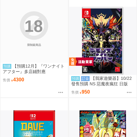
18
限制級商品
【預購12月】『ワンナイト
預購
アフター』多店鋪對應
【我家遊樂器】10/22
預購
訂金
4300
售價
發售預購 NS 惡魔夜瘋狂 日版
950
售價