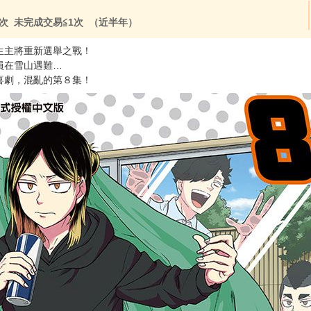
次 未完成交易≦1次 （近半年）
生主將重新選舉之戰！
員在雪山遇難…
喜劇，混亂的第８集！