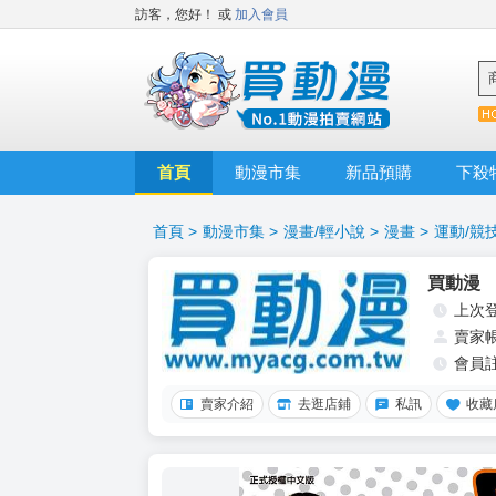
訪客，您好！
或
加入會員
首頁
動漫市集
新品預購
下殺
首頁
>
動漫市集
>
漫畫/輕小說
>
漫畫
>
運動/競
買動漫
上次
賣家
會員
賣家介紹
去逛店鋪
私訊
收藏