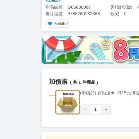
商品編號
G06630087
累積點閱數
自訂編號
9786260232368
收藏
0
收藏商品
加價購
( 共
1
件商品 )
(加購品) 買動漫★《$15元-
-
+