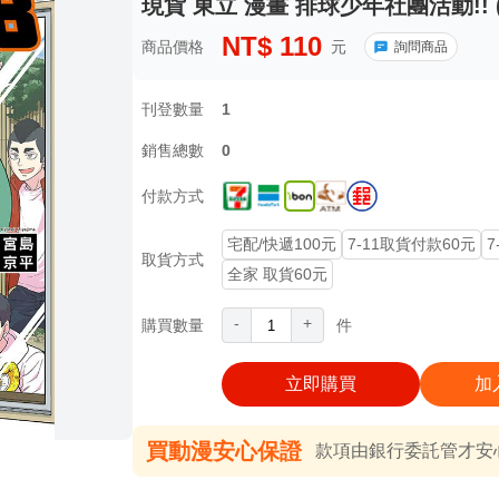
現貨 東立 漫畫 排球少年社團活動!! (
NT$
110
商品價格
元
詢問商品
刊登數量
1
銷售總數
0
付款方式
宅配/快遞100元
7-11取貨付款60元
7
取貨方式
全家 取貨60元
-
+
購買數量
件
立即購買
加
買動漫安心保證
款項由銀行委託管才安心 