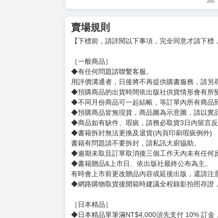
賣場規則
【下標前，請詳閱以下事項，完全同意才請下標
［一般商品］
◆有任何問題請聯繫客服。
用評價溝通者，日後將不再提供購書服務，請另
◆預購商品的出貨時間依出版社供貨情形會有所
◆不同月份商品可一起結帳，等訂單內所有商品
◆預購商品皆無現貨，商品圖為示意圖，請以實
◆商品如有缺件、瑕疵，請務必取貨3日內留言
◆書籍拆封無法更換及退貨(內頁印刷瑕疵例外)
書籍有問題請不要拆封，請私訊大廚協助。
◆逾期未取且訂單取消後三個工作天內未有任何
◆書籍贈品&上市日、依出版社最終公布為主。
有時會上市前更改贈品內容或延後出版，還請注
◆網路購物取貨後開箱時建議全程錄影拍照存證
［日本精品］
◆日本精品單筆滿NT$4,000須先支付 10% 