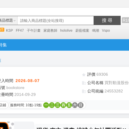
搜 尋
R1
商品標題
KSP
FF47
子午計畫
家庭教師
hololive
蔚藍檔案
鳴潮
Vspo
特集
技
評價
69306
登入時間
2026-08-07
公司名稱
買對動漫股份
帳號
bookstore
公司統編
24553282
註冊時間
2014-09-29
店鋪
服務時間: 10點-19點
一
二
三
四
五
六
日