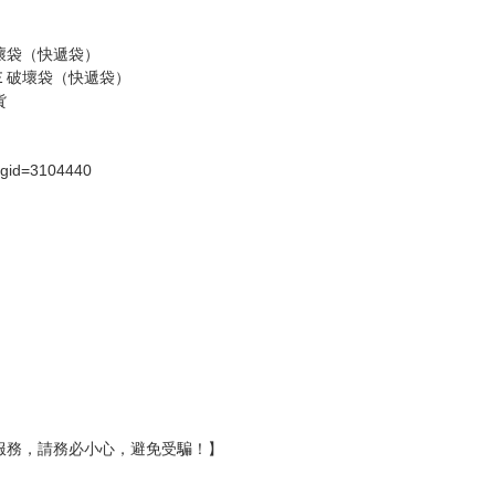
壞袋（快遞袋）
Ｅ破壞袋（快遞袋）
貨
）
?gid=3104440
服務，請務必小心，避免受騙！】