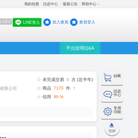
我的拍賣
訊息中心
最新公告
幫助中心
│
│
│
8 OFF
加入會員
會員登入
LINE登入
平台說明Q&A
結帳
未完成交易
0
次 (近半年)
商品
7170
件
有限公司
❔
訊息
中心
信用
99
%
常用
功能
TOP