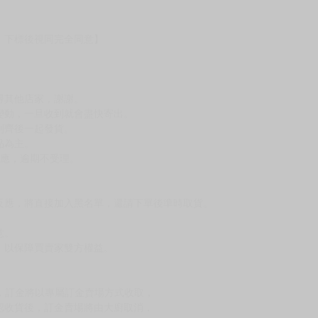
的》、《離開教室，你就是我的所有物》、《我正在被本命溺愛》
，下標後視同完全同意】
尋其他店家，謝謝。
變動，一旦收到就會盡快寄出。
到齊後一起發貨。
品為主。
反應，逾期不受理。