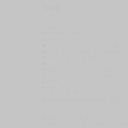
原文書名 ハニーグレーズ モノポリー
作者簡介
しえろ
BL 漫畫家。
作品包括
《甜蜜糖衣獨佔欲》、《對你說的話全都是認真
賣場規則
【下標前，請詳閱以下事項，完全同意才請下標
［一般商品］
◆有任何問題請聯繫客服。
用評價溝通者，日後將不再提供購書服務，請另
◆預購商品的出貨時間依出版社供貨情形會有所
◆不同月份商品可一起結帳，等訂單內所有商品
◆預購商品皆無現貨，商品圖為示意圖，請以實
◆商品如有缺件、瑕疵，請務必取貨3日內留言
◆書籍拆封無法更換及退貨(內頁印刷瑕疵例外)