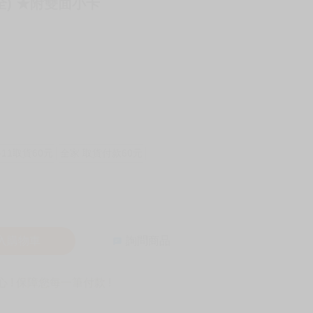
全) ★附雙面小卡
-11取貨60元
全家 取貨付款60元
入購物車
詢問商品
! 保障您每一筆付款 !