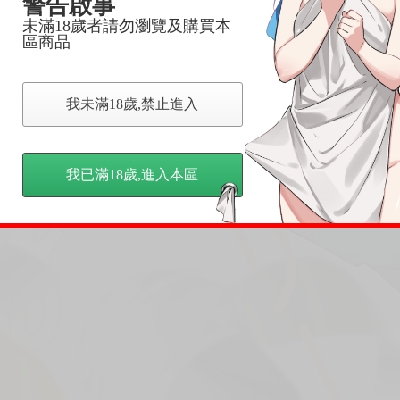
警告啟事
未滿18歲者請勿瀏覽及購買本
區商品
我未滿18歲,禁止進入
我已滿18歲,進入本區