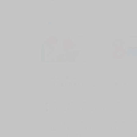
商品編號
G06621490
累積點閱數
自訂編號
9786264490528
收藏
0
收藏商品
加價購
( 共
1
件商品 )
(加購品) 買動漫★《$15元-
-
+