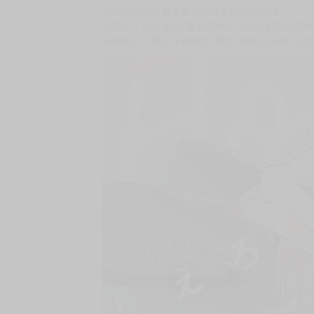
購買評價限制
使用超商取貨付款：負評≦1分 超商未取貨≦1
★《我正在被本命溺愛》系列作終於發售！
★獨佔欲爆表的攻×有些遲鈍的努力型受，偶像們
想到就只有我能讓伊緒露出這樣的表情，我就不
偶像團體「ＡＳＨ」成員伊緒與春人正在祕密交往
儘管過著公私皆充實的生活，
伊緒卻似乎還有著無法向春人傾訴的煩惱…？
描寫王子系偶像×可愛系偶像令人焦急的圈內戀情 
同時收錄《我正在被本命溺愛》的和沙與郁人甜蜜