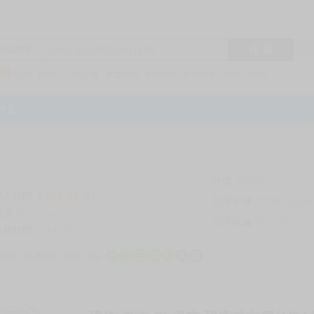
搜 尋
R1
商品標題
KSP
FF47
子午計畫
家庭教師
hololive
蔚藍檔案
鳴潮
Vspo
特集
評價
69306
登入時間
2026-08-07
公司名稱
買對動漫股份
帳號
bookstore
公司統編
24553282
註冊時間
2014-09-29
店鋪
服務時間: 10點-19點
一
二
三
四
五
六
日