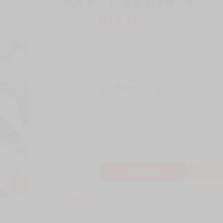
現貨 青文 BL漫畫 甜蜜糖衣獨佔欲(
NT$
119
商品價格
元
詢問商品
刊登數量
1
銷售總數
0
付款方式
宅配/快遞100元
7-11取貨付款60元
7
取貨方式
全家 取貨60元
-
+
購買數量
件
立即購買
加
買動漫安心保證
款項由銀行委託管才安心 