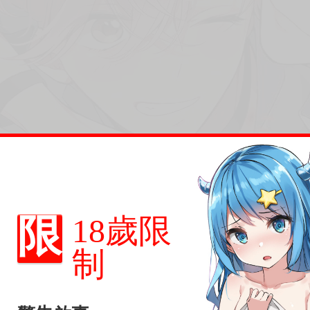
限
18歲限
制