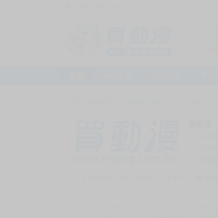
訪客，您好！
或
加入會員
首頁
動漫市集
新品預購
下殺
首頁
>
動漫市集
>
漫畫/輕小說
>
18+
>
漫畫
買動漫
上次
賣家
會員
賣家介紹
去逛店鋪
私訊
收藏