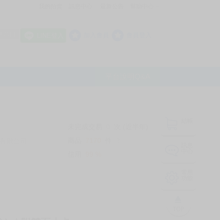
我的拍賣
訊息中心
最新公告
幫助中心
│
│
│
8 OFF
加入會員
會員登入
LINE登入
平台說明Q&A
結帳
未完成交易
0
次 (近半年)
商品
7170
件
有限公司
❔
訊息
中心
信用
99
%
常用
功能
TOP