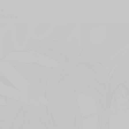
次 未完成交易≦1次 （近半年）
幕後的秘密戀情 ♡
禁興奮起來－－
中 ♥
♥
番外篇 ♥