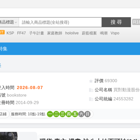
搜 尋
R1
商品標題
KSP
FF47
子午計畫
家庭教師
hololive
蔚藍檔案
鳴潮
Vspo
特集
怪
評價
69300
登入時間
2026-08-07
公司名稱
買對動漫股份
帳號
bookstore
公司統編
24553282
註冊時間
2014-09-29
店鋪
服務時間: 10點-19點
一
二
三
四
五
六
日