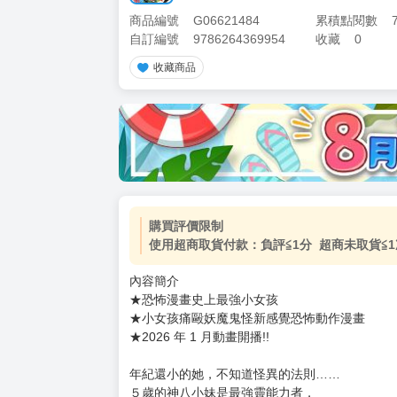
商品編號
G06621484
累積點閱數
自訂編號
9786264369954
收藏
0
收藏商品
加價購
( 共
1
件商品 )
(加購品) 買動漫★《$15元-
-
+