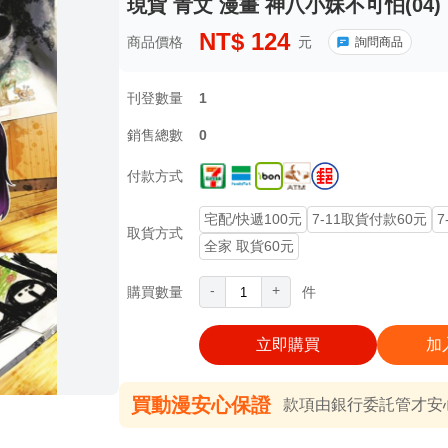
現貨 青文 漫畫 神八小妹不可怕(04)
NT$
124
商品價格
元
詢問商品
刊登數量
1
銷售總數
0
付款方式
宅配/快遞100元
7-11取貨付款60元
7
取貨方式
全家 取貨60元
-
+
購買數量
件
立即購買
加
買動漫安心保證
款項由銀行委託管才安心 