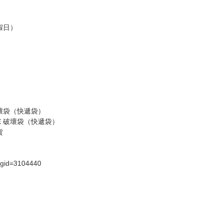
商品為準，可能有色差。
台灣到貨時間，發售及到貨時間依廠商實際出貨為準，
請諒解。
假日）
壞袋（快遞袋）
Ｅ破壞袋（快遞袋）