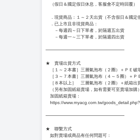
◆日本精品圖像僅供參考，設計及式樣請以實際
◆日本精品的標題月份是日本上市時間，不等於
約發售後1個月-2個月抵台。
◆如遇缺貨或砍單，將另行通知並取消訂單，敬
━━━━━━━━━━━━━━━━━━
★ 賣場營運、出貨時間
週一～週五 １０：００～１９：００
（假日＆國定假日休息，客服會不定時回覆）
．現貨商品：１～２天出貨（不含假日＆國定
．已上市且非現貨商品：
－每週四～日下單者，於隔週五出貨
－每週一～三下單者，於隔週四出貨
━━━━━━━━━━━━━━━━━━
★ 賣場出貨方式
［１～２本書］三層氣泡布（２圈）＋ＰＥ破
［３～７本書］三層氣泡布（４～５圈）＋Ｐ