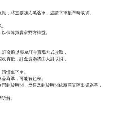
，下標後視同完全同意】
尋其他店家，謝謝。
變動，一旦收到就會盡快寄出。
到齊後一起發貨。
品為主。
反應，逾期不受理。
反應，將直接加入黑名單，還請下單後準時取貨。
意。
，以保障買賣家雙方權益。
訂金，訂金將以專屬訂金賣場方式收取，
認收貨後，訂金賣場將由大廚取消，
，請慎重下單。