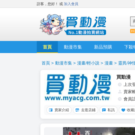
訪客，您好！
或
加入會員
首頁
動漫市集
新品預購
下殺
首頁
>
動漫市集
>
漫畫/輕小說
>
漫畫
>
靈異/神
買動漫
上次
賣家
會員
賣家介紹
去逛店鋪
私訊
收藏