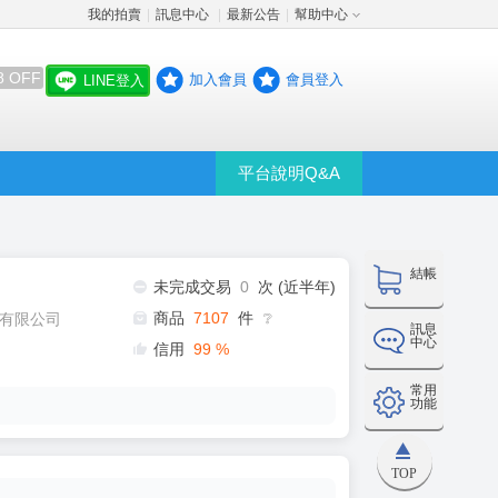
我的拍賣
訊息中心
最新公告
幫助中心
│
│
│
8 OFF
加入會員
會員登入
LINE登入
平台說明Q&A
結帳
未完成交易
0
次 (近半年)
商品
7107
件
有限公司
❔
訊息
中心
信用
99
%
常用
功能
TOP