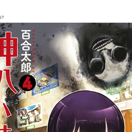
次 未完成交易≦1次 （近半年）
!!