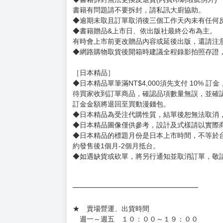
【下標前，請詳閱以下事項，完全同意才請下標
［一般商品］
◆有任何問題請聯繫客服。
用評價溝通者，日後將不再提供購書服務，請另
◆預購商品的出貨時間依出版社供貨情形會有所
◆不同月份商品可一起結帳，等訂單內所有商品
◆預購商品皆無現貨，商品圖為示意圖，請以實
◆商品如有缺件、瑕疵，請務必取貨3日內留言
◆書籍拆封無法更換及退貨(內頁印刷瑕疵例外)
書籍有問題請不要拆封，請私訊大廚協助。
◆逾期未取且訂單取消後三個工作天內未有任何
◆書籍贈品&上市日、依出版社最終公布為主。
有時會上市前更改贈品內容或延後出版，還請注
◆網路購物取貨後開箱時建議全程錄影拍照存證
［日本精品］
◆日本精品單筆滿NT$4,000須先支付 10% 
待買家收到訂單商品，確認品項數量無誤，並確
訂金金額將退回至買動漫錢包。
◆日本精品為受注代購性質，結單後恕無法取消