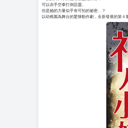
購買評價限制
使用超商取貨付款：負評≦1分 超商未取貨≦1
內容簡介
★恐怖漫畫史上最強小女孩
★小女孩痛毆妖魔鬼怪新感覺恐怖動作漫畫
★2026 年 1 月動畫開播!!
年紀還小的她，不知道怪異的法則……
５歲的神八小妹是最強靈能力者，
可以赤手空拳打倒惡靈。
但是她的力量似乎有可怕的祕密…？
以幼稚園為舞台的驚悚動作劇，全新發展的第４集